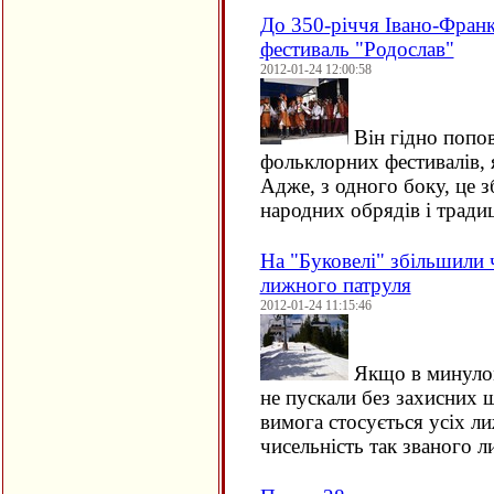
До 350-річчя Івано-Франк
фестиваль "Родослав"
2012-01-24 12:00:58
Він гідно попов
фольклорних фестивалів, 
Адже, з одного боку, це з
народних обрядів і трад
На "Буковелі" збільшили 
лижного патруля
2012-01-24 11:15:46
Якщо в минулом
не пускали без захисних ш
вимога стосується усіх ли
чисельність так званого л