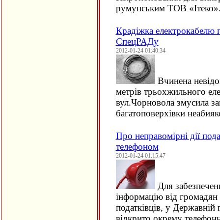
румунським ТОВ «Ітеко»
Крадіжка електрокабелю п
СпецРАДу
2012-01-24 01:40:34
Вчинена невідо
метрів трьохжильного еле
вул.Чорновола змусила за
багатоповерхівки неабияк
Про неправомірні дії под
телефоном
2012-01-24 01:15:47
Для забезпечен
інформацію від громадян 
податківців, у Державній 
відкрито окрему телефон