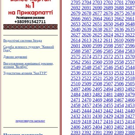
2705
2704
2703
2702
2701
2700
2692
2691
2690
2689
2688
2687
2679
2678
2677
2676
2675
2674
2666
2665
2664
2663
2662
2661
2653
2652
2651
2650
2649
2648
2640
2639
2638
2637
2636
2635
2627
2626
2625
2624
2623
2622
2614
2613
2612
2611
2610
2609
Водостічні системи Struga
2601
2600
2599
2598
2597
2596
Садиба зеленого туризму "Княжий
2588
2587
2586
2585
2584
2583
Град"
2575
2574
2573
2572
2571
2570
Дзвони церковні
2562
2561
2560
2559
2558
2557
Виготовлення зовнішньої реклами,
2549
2548
2547
2546
2545
2544
агенція "Колібрі"
2536
2535
2534
2533
2532
2531
Туристична агенція "SunТУР"
2523
2522
2521
2520
2519
2518
2510
2509
2508
2507
2506
2505
2497
2496
2495
2494
2493
2492
2484
2483
2482
2481
2480
2479
2471
2470
2469
2468
2467
2466
2458
2457
2456
2455
2454
2453
2445
2444
2443
2442
2441
2440
2432
2431
2430
2429
2428
2427
переглянути каталог
2419
2418
2417
2416
2415
2414
2406
2405
2404
2403
2402
2401
2393
2392
2391
2390
2389
2388