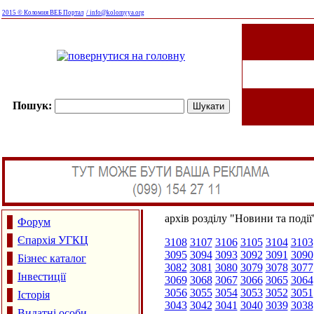
2015 © Коломия ВЕБ Портал
/ info@kolomyya.org
Пошук:
архів розділу "Новини та події
Форум
Єпархія УГКЦ
3108
3107
3106
3105
3104
3103
3095
3094
3093
3092
3091
3090
Бізнес каталог
3082
3081
3080
3079
3078
3077
Інвестиції
3069
3068
3067
3066
3065
3064
3056
3055
3054
3053
3052
3051
Історія
3043
3042
3041
3040
3039
3038
Видатні особи