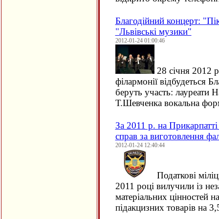
Благодійний концерт: "Пік
"Львівські музики"
2012-01-24 01:00:46
28 січня 2012 р
філармонії відбудеться Бл
беруть участь: лауреати Н
Т.Шевченка вокальна фо
За 2011 р. на Прикарпатт
справ за виготовлення фа
2012-01-24 12:40:44
Податкові мілі
2011 році вилучили із нез
матеріальних цінностей на
підакцизних товарів на 3,