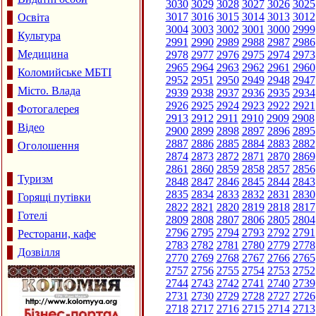
3030
3029
3028
3027
3026
3025
3017
3016
3015
3014
3013
3012
Освіта
3004
3003
3002
3001
3000
2999
Культура
2991
2990
2989
2988
2987
2986
Медицина
2978
2977
2976
2975
2974
2973
2965
2964
2963
2962
2961
2960
Коломийське МБТІ
2952
2951
2950
2949
2948
2947
Місто. Влада
2939
2938
2937
2936
2935
2934
2926
2925
2924
2923
2922
2921
Фотогалерея
2913
2912
2911
2910
2909
2908
Відео
2900
2899
2898
2897
2896
2895
2887
2886
2885
2884
2883
2882
Оголошення
2874
2873
2872
2871
2870
2869
2861
2860
2859
2858
2857
2856
Туризм
2848
2847
2846
2845
2844
2843
2835
2834
2833
2832
2831
2830
Горящі путівки
2822
2821
2820
2819
2818
2817
Готелі
2809
2808
2807
2806
2805
2804
2796
2795
2794
2793
2792
2791
Ресторани, кафе
2783
2782
2781
2780
2779
2778
Дозвілля
2770
2769
2768
2767
2766
2765
2757
2756
2755
2754
2753
2752
2744
2743
2742
2741
2740
2739
2731
2730
2729
2728
2727
2726
2718
2717
2716
2715
2714
2713