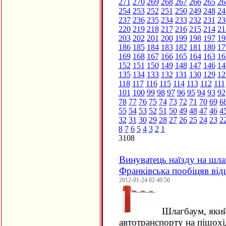
271
270
269
268
267
266
265
26
254
253
252
251
250
249
248
24
237
236
235
234
233
232
231
23
220
219
218
217
216
215
214
21
203
202
201
200
199
198
197
19
186
185
184
183
182
181
180
17
169
168
167
166
165
164
163
16
152
151
150
149
148
147
146
14
135
134
133
132
131
130
129
12
118
117
116
115
114
113
112
111
101
100
99
98
97
96
95
94
93
92
78
77
76
75
74
73
72
71
70
69
6
55
54
53
52
51
50
49
48
47
46
4
32
31
30
29
28
27
26
25
24
23
2
8
7
6
5
4
3
2
1
3108
Винуватець наїзду на шлаг
Франківська пообіцяв від
2012-01-24 02:40:50
Шлагбаум, який
автотранспорту на пішохі