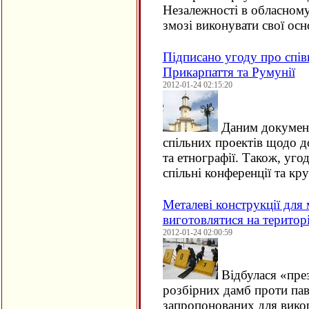
Незалежності в обласному
змозі виконувати свої осн
Підписано угоду про спі
Прикарпаття та Румунії
2012-01-24 02:15:20
Даним докумен
спільних проектів щодо д
та етнографії. Також, уг
спільні конференції та кр
Металеві конструкції для
виготовлятися на територ
2012-01-24 02:00:59
Відбулася «през
розбірних дамб проти паво
запропонованих для вико