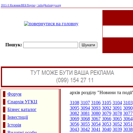
2015 © Коломия ВЕБ Портал
/ info@kolomyya.org
Пошук:
архів розділу "Новини та події
Форум
Єпархія УГКЦ
3108
3107
3106
3105
3104
3103
3095
3094
3093
3092
3091
3090
Бізнес каталог
3082
3081
3080
3079
3078
3077
Інвестиції
3069
3068
3067
3066
3065
3064
3056
3055
3054
3053
3052
3051
Історія
3043
3042
3041
3040
3039
3038
Видатні особи