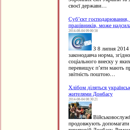
своєї держави…
Суб’єкт господарювання, 
працівників, може надсил
2014-08-04 09:00:58
З 8 липня 2014 
законодавча норма, згідн
соціального внеску у яких
перевищує п’яти мають п
звітність поштою…
Хлібом діляться українськ
жителями Донбасу
2014-08-04 08:30:21
Військовослужб
продовжують допомагати
територій Донбасу. Ремо