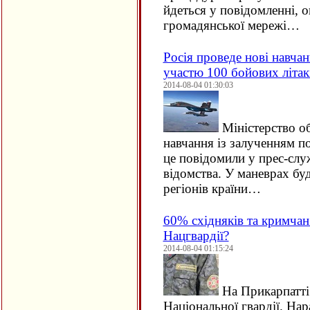
йдеться у повідомленні, о
громадянської мережі…
Росія проведе нові навчан
участю 100 бойових літак
2014-08-04 01:30:03
Міністерство о
навчання із залученням п
це повідомили у прес-слу
відомства. У маневрах буд
регіонів країни…
60% східняків та кримчан
Нацгвардії?
2014-08-04 01:15:24
На Прикарпатті
Національної гвардії. Нар