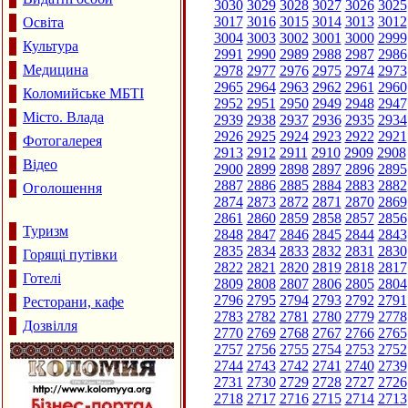
3030
3029
3028
3027
3026
3025
3017
3016
3015
3014
3013
3012
Освіта
3004
3003
3002
3001
3000
2999
Культура
2991
2990
2989
2988
2987
2986
Медицина
2978
2977
2976
2975
2974
2973
2965
2964
2963
2962
2961
2960
Коломийське МБТІ
2952
2951
2950
2949
2948
2947
Місто. Влада
2939
2938
2937
2936
2935
2934
2926
2925
2924
2923
2922
2921
Фотогалерея
2913
2912
2911
2910
2909
2908
Відео
2900
2899
2898
2897
2896
2895
2887
2886
2885
2884
2883
2882
Оголошення
2874
2873
2872
2871
2870
2869
2861
2860
2859
2858
2857
2856
Туризм
2848
2847
2846
2845
2844
2843
2835
2834
2833
2832
2831
2830
Горящі путівки
2822
2821
2820
2819
2818
2817
Готелі
2809
2808
2807
2806
2805
2804
2796
2795
2794
2793
2792
2791
Ресторани, кафе
2783
2782
2781
2780
2779
2778
Дозвілля
2770
2769
2768
2767
2766
2765
2757
2756
2755
2754
2753
2752
2744
2743
2742
2741
2740
2739
2731
2730
2729
2728
2727
2726
2718
2717
2716
2715
2714
2713