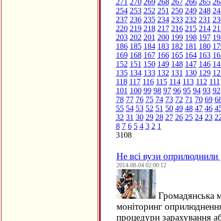
271
270
269
268
267
266
265
26
254
253
252
251
250
249
248
24
237
236
235
234
233
232
231
23
220
219
218
217
216
215
214
21
203
202
201
200
199
198
197
19
186
185
184
183
182
181
180
17
169
168
167
166
165
164
163
16
152
151
150
149
148
147
146
14
135
134
133
132
131
130
129
12
118
117
116
115
114
113
112
111
101
100
99
98
97
96
95
94
93
92
78
77
76
75
74
73
72
71
70
69
6
55
54
53
52
51
50
49
48
47
46
4
32
31
30
29
28
27
26
25
24
23
2
8
7
6
5
4
3
2
1
3108
Не всі вузи оприлюднили 
2014-08-04 02:00:12
Громадянська 
моніторинг оприлюднення
процедури зарахування аб