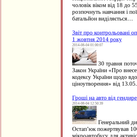
чоловік віком від 18 до 5
розпочнуть навчання і пої
батальйон виділяється…
Звіт про контрольовані оп
1 жовтня 2014 року
2014-08-04 01:00:07
30 травня пото
Закон України «Про внесе
кодексу України щодо вд
ціноутворення» від 13.0
Гроші на авто від гендире
2014-08-04 12:50:39
Генеральний ди
Остап’юк пожертвував 100
мікроавтобусу для активіс