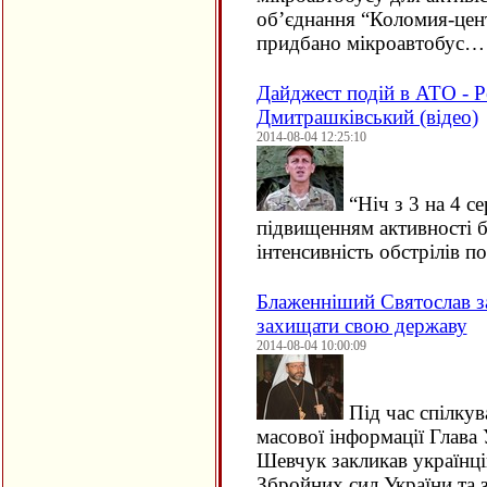
об’єднання “Коломия-цент
придбано мікроавтобус…
Дайджест подій в АТО - 
Дмитрашківський (відео)
2014-08-04 12:25:10
“
Ніч з 3 на 4 с
підвищенням активності 
інтенсивність обстрілів 
Блаженніший Святослав за
захищати свою державу
2014-08-04 10:00:09
Під час спілкув
масової інформації Глав
Шевчук закликав українці
Збройних сил України та 