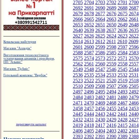
2705
2704
2703
2702
2701
2700
2692
2691
2690
2689
2688
2687
2679
2678
2677
2676
2675
2674
2666
2665
2664
2663
2662
2661
2653
2652
2651
2650
2649
2648
2640
2639
2638
2637
2636
2635
2627
2626
2625
2624
2623
2622
2614
2613
2612
2611
2610
2609
Ковальська майстерня
2601
2600
2599
2598
2597
2596
Магазин "Алладін"
2588
2587
2586
2585
2584
2583
Виготовлення технологічного
2575
2574
2573
2572
2571
2570
устаткування штампів і пресформ,
ПП "Альянс"
2562
2561
2560
2559
2558
2557
2549
2548
2547
2546
2545
2544
Магазин "ГрАвіс"
2536
2535
2534
2533
2532
2531
Готельний комплекс "Вербіж"
2523
2522
2521
2520
2519
2518
2510
2509
2508
2507
2506
2505
2497
2496
2495
2494
2493
2492
2484
2483
2482
2481
2480
2479
2471
2470
2469
2468
2467
2466
2458
2457
2456
2455
2454
2453
2445
2444
2443
2442
2441
2440
2432
2431
2430
2429
2428
2427
переглянути каталог
2419
2418
2417
2416
2415
2414
2406
2405
2404
2403
2402
2401
2393
2392
2391
2390
2389
2388