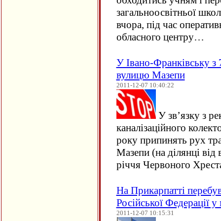
обходитись учням і пер
загальноосвітньої школ
вчора, під час оператив
обласного центру…
У Івано-Франківську з 
вулицю Мазепи
2011-12-07 10:40:22
У зв’язку з р
каналізаційного колекто
року припинять рух тра
Мазепи (на ділянці від 
річчя Червоного Хреста
На Прикарпатті перебу
Російської Федерації у
2011-12-07 10:15:31