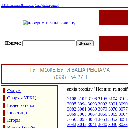
2015 © Коломия ВЕБ Портал
/ info@kolomyya.org
Пошук:
архів розділу "Новини та події
Форум
Єпархія УГКЦ
3108
3107
3106
3105
3104
3103
3095
3094
3093
3092
3091
3090
Бізнес каталог
3082
3081
3080
3079
3078
3077
Інвестиції
3069
3068
3067
3066
3065
3064
3056
3055
3054
3053
3052
3051
Історія
3043
3042
3041
3040
3039
3038
Видатні особи