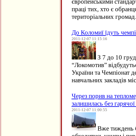
європейськими стандарт
праці тих, хто є обран
територіальних грома
До Коломиї їдуть чемпі
2011-12-07 11:15:16
З 7 до 10 гру
“Локомотив” відбудутьс
України та Чемпіонат 
навчальних закладів міс
Через порив на теплом
залишилась без гарячої
2011-12-07 11:00:55
Вже тиждень б