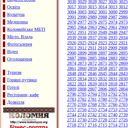
3030
3029
3028
3027
3026
3025
3017
3016
3015
3014
3013
3012
Освіта
3004
3003
3002
3001
3000
2999
Культура
2991
2990
2989
2988
2987
2986
Медицина
2978
2977
2976
2975
2974
2973
2965
2964
2963
2962
2961
2960
Коломийське МБТІ
2952
2951
2950
2949
2948
2947
Місто. Влада
2939
2938
2937
2936
2935
2934
2926
2925
2924
2923
2922
2921
Фотогалерея
2913
2912
2911
2910
2909
2908
Відео
2900
2899
2898
2897
2896
2895
2887
2886
2885
2884
2883
2882
Оголошення
2874
2873
2872
2871
2870
2869
2861
2860
2859
2858
2857
2856
Туризм
2848
2847
2846
2845
2844
2843
2835
2834
2833
2832
2831
2830
Горящі путівки
2822
2821
2820
2819
2818
2817
Готелі
2809
2808
2807
2806
2805
2804
2796
2795
2794
2793
2792
2791
Ресторани, кафе
2783
2782
2781
2780
2779
2778
Дозвілля
2770
2769
2768
2767
2766
2765
2757
2756
2755
2754
2753
2752
2744
2743
2742
2741
2740
2739
2731
2730
2729
2728
2727
2726
2718
2717
2716
2715
2714
2713