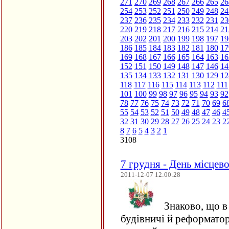
271
270
269
268
267
266
265
26
254
253
252
251
250
249
248
24
237
236
235
234
233
232
231
23
220
219
218
217
216
215
214
21
203
202
201
200
199
198
197
19
186
185
184
183
182
181
180
17
169
168
167
166
165
164
163
16
152
151
150
149
148
147
146
14
135
134
133
132
131
130
129
12
118
117
116
115
114
113
112
111
101
100
99
98
97
96
95
94
93
92
78
77
76
75
74
73
72
71
70
69
6
55
54
53
52
51
50
49
48
47
46
4
32
31
30
29
28
27
26
25
24
23
2
8
7
6
5
4
3
2
1
3108
7 грудня - День місцев
2011-12-07 12:00:28
Знаково, що в 
будівничі й реформатор