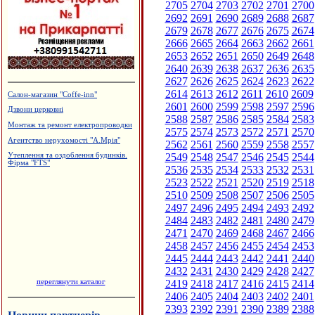
2705
2704
2703
2702
2701
2700
2692
2691
2690
2689
2688
2687
2679
2678
2677
2676
2675
2674
2666
2665
2664
2663
2662
2661
2653
2652
2651
2650
2649
2648
2640
2639
2638
2637
2636
2635
2627
2626
2625
2624
2623
2622
2614
2613
2612
2611
2610
2609
Готельно-ресторанний комплекс
"Беркут"
2601
2600
2599
2598
2597
2596
2588
2587
2586
2585
2584
2583
Меража ювелірних магазинів "АГАТ"
2575
2574
2573
2572
2571
2570
Виробництво жалюзі, ПКВП "Люкс-
сервіс"
2562
2561
2560
2559
2558
2557
2549
2548
2547
2546
2545
2544
Будівельний центр "ВАШ ДІМ"
2536
2535
2534
2533
2532
2531
Виробництво вікон та дверей з ПВХ
та алюмінію
2523
2522
2521
2520
2519
2518
2510
2509
2508
2507
2506
2505
2497
2496
2495
2494
2493
2492
2484
2483
2482
2481
2480
2479
2471
2470
2469
2468
2467
2466
2458
2457
2456
2455
2454
2453
2445
2444
2443
2442
2441
2440
2432
2431
2430
2429
2428
2427
переглянути каталог
2419
2418
2417
2416
2415
2414
2406
2405
2404
2403
2402
2401
2393
2392
2391
2390
2389
2388