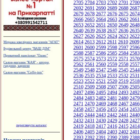
2705
2704
2703
2702
2701
2700
2692
2691
2690
2689
2688
2687
2679
2678
2677
2676
2675
2674
2666
2665
2664
2663
2662
2661
2653
2652
2651
2650
2649
2648
2640
2639
2638
2637
2636
2635
2627
2626
2625
2624
2623
2622
2614
2613
2612
2611
2610
2609
Меража ювелірних магазинів "АГАТ"
2601
2600
2599
2598
2597
2596
Будівельний центр "ВАШ ДІМ"
2588
2587
2586
2585
2584
2583
Приватний пансіонат "Оазис"
2575
2574
2573
2572
2571
2570
Салон-магазин "КАЯ" - штори,
2562
2561
2560
2559
2558
2557
гардини, карнизи
2549
2548
2547
2546
2545
2544
Салон-магазин "Coffe-inn"
2536
2535
2534
2533
2532
2531
2523
2522
2521
2520
2519
2518
2510
2509
2508
2507
2506
2505
2497
2496
2495
2494
2493
2492
2484
2483
2482
2481
2480
2479
2471
2470
2469
2468
2467
2466
2458
2457
2456
2455
2454
2453
2445
2444
2443
2442
2441
2440
2432
2431
2430
2429
2428
2427
переглянути каталог
2419
2418
2417
2416
2415
2414
2406
2405
2404
2403
2402
2401
2393
2392
2391
2390
2389
2388