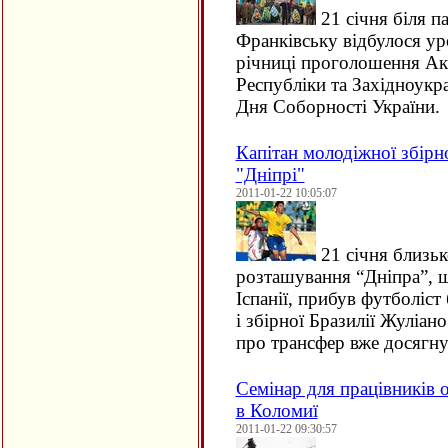
21 січня біля п
Франківську відбулося уро
річниці проголошення Ак
Республіки та Західноукр
Дня Соборності України.
Капітан молодіжної збірно
"Дніпрі"
2011-01-22 10:05:07
21 січня близьк
розташування “Дніпра”, щ
Іспанії, прибув футболіст
і збірної Бразилії Жуліан
про трансфер вже досягну
Семінар для працівників 
в Коломиї
2011-01-22 09:30:57