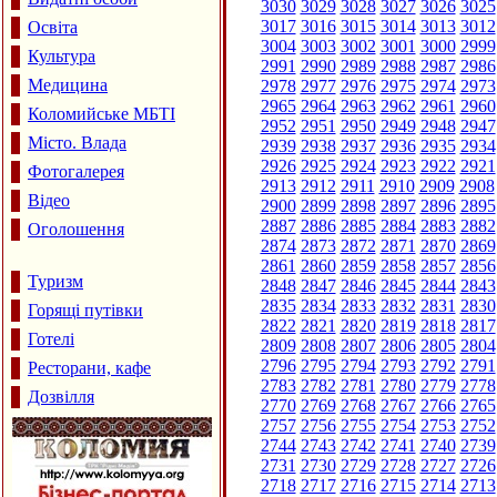
3030
3029
3028
3027
3026
3025
3017
3016
3015
3014
3013
3012
Освіта
3004
3003
3002
3001
3000
2999
Культура
2991
2990
2989
2988
2987
2986
Медицина
2978
2977
2976
2975
2974
2973
2965
2964
2963
2962
2961
2960
Коломийське МБТІ
2952
2951
2950
2949
2948
2947
Місто. Влада
2939
2938
2937
2936
2935
2934
2926
2925
2924
2923
2922
2921
Фотогалерея
2913
2912
2911
2910
2909
2908
Відео
2900
2899
2898
2897
2896
2895
2887
2886
2885
2884
2883
2882
Оголошення
2874
2873
2872
2871
2870
2869
2861
2860
2859
2858
2857
2856
Туризм
2848
2847
2846
2845
2844
2843
2835
2834
2833
2832
2831
2830
Горящі путівки
2822
2821
2820
2819
2818
2817
Готелі
2809
2808
2807
2806
2805
2804
2796
2795
2794
2793
2792
2791
Ресторани, кафе
2783
2782
2781
2780
2779
2778
Дозвілля
2770
2769
2768
2767
2766
2765
2757
2756
2755
2754
2753
2752
2744
2743
2742
2741
2740
2739
2731
2730
2729
2728
2727
2726
2718
2717
2716
2715
2714
2713