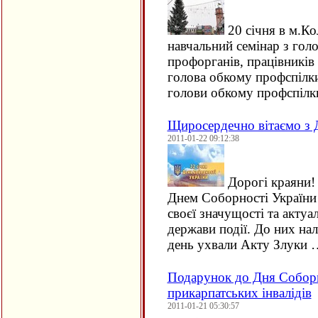
20 січня в м.Ко
навчальний семінар з гол
профорганів, працівників 
голова обкому профспілки
голови обкому профспілк
Щиросердечно вітаємо з 
2011-01-22 09:12:38
Дорогі краяни!
Днем Соборності України!
своєї значущості та актуа
держави події. До них нал
день ухвали Акту Злуки 
Подарунок до Дня Соборн
прикарпатських інвалідів
2011-01-21 05:30:57