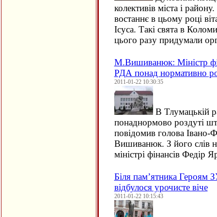
колективів міста і району.
востаннє в цьому році віт
Ісуса. Такі свята в Колом
цього разу придумали ор
М.Вишиванюк: Міністр фі
РДА понад нормативно р
2011-01-22 10:30:35
В Тлумацькій р
понаднормово роздуті шт
повідомив голова Івано-
Вишиванюк. З його слів н
міністрі фінансів Федір 
Біля пам’ятника Героям З
відбулося урочисте віче
2011-01-22 10:15:43