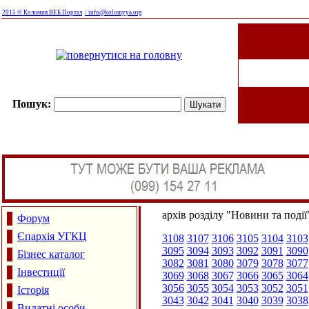
2015 © Коломия ВЕБ Портал
/ info@kolomyya.org
Пошук:
архів розділу "Новини та події
Форум
Єпархія УГКЦ
3108
3107
3106
3105
3104
3103
3095
3094
3093
3092
3091
3090
Бізнес каталог
3082
3081
3080
3079
3078
3077
Інвестиції
3069
3068
3067
3066
3065
3064
3056
3055
3054
3053
3052
3051
Історія
3043
3042
3041
3040
3039
3038
Видатні особи