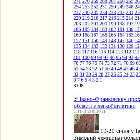
271
270
269
268
267
266
265
26
254
253
252
251
250
249
248
24
237
236
235
234
233
232
231
23
220
219
218
217
216
215
214
21
203
202
201
200
199
198
197
19
186
185
184
183
182
181
180
17
169
168
167
166
165
164
163
16
152
151
150
149
148
147
146
14
135
134
133
132
131
130
129
12
118
117
116
115
114
113
112
111
101
100
99
98
97
96
95
94
93
92
78
77
76
75
74
73
72
71
70
69
6
55
54
53
52
51
50
49
48
47
46
4
32
31
30
29
28
27
26
25
24
23
2
8
7
6
5
4
3
2
1
3108
У Івано-Франківську про
області з легкої атлетики
2011-01-22 01:00:21
19-20 січня у І
Зимовий чемпіонат області