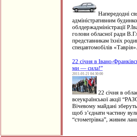
Напередодні свя
адміністративним будинк
облдержадміністрації Р.І
голови обласної ради В.Гл
представникам їхніх роди
спецавтомобілів «Таврія»
22 січня в Івано-Франківс
ми — сила!”
2011-01-21 04:30:00
22 січня в обла
всеукраїнської акції “
Вічевому майдані зберут
щоб з’єднати частину вул
“стометрівка”, живим лан