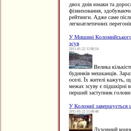
двох днів юнаки та доросл
фізвиховання, здобуваюч
рейтинги. Адже саме післ
легкоатлетичних перегон
У Мишині Коломийського 
зсув
2011-01-22 12:00:14
Велика кількіст
будинків мешканців. Зара
оселі. Їх жителі кажуть, 
межах зсуву є підшкірні в
перший заступник голов
У Коломиї завершується 
2011-01-22 11:00:48
Духовний конце