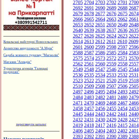
2705
2704
2703
2702
2701
2700
2692
2691
2690
2689
2688
2687
2679
2678
2677
2676
2675
2674
2666
2665
2664
2663
2662
2661
2653
2652
2651
2650
2649
2648
2640
2639
2638
2637
2636
2635
2627
2626
2625
2624
2623
2622
2614
2613
2612
2611
2610
2609
Ковальські майстерні Новосельських
2601
2600
2599
2598
2597
2596
Агентство нерухомості "А.Мрія"
2588
2587
2586
2585
2584
2583
Садиба зеленого туризму "Магнолія"
2575
2574
2573
2572
2571
2570
Магазин "Алладін"
2562
2561
2560
2559
2558
2557
2549
2548
2547
2546
2545
2544
Туристична агенція "Галицькі
подорожі"
2536
2535
2534
2533
2532
2531
2523
2522
2521
2520
2519
2518
2510
2509
2508
2507
2506
2505
2497
2496
2495
2494
2493
2492
2484
2483
2482
2481
2480
2479
2471
2470
2469
2468
2467
2466
2458
2457
2456
2455
2454
2453
2445
2444
2443
2442
2441
2440
2432
2431
2430
2429
2428
2427
переглянути каталог
2419
2418
2417
2416
2415
2414
2406
2405
2404
2403
2402
2401
2393
2392
2391
2390
2389
2388