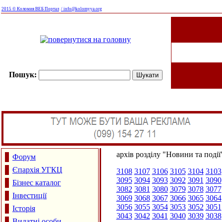
2015 © Коломия ВЕБ Портал
/ info@kolomyya.org
Пошук:
архів розділу "Новини та події
Форум
Єпархія УГКЦ
3108
3107
3106
3105
3104
3103
3095
3094
3093
3092
3091
3090
Бізнес каталог
3082
3081
3080
3079
3078
3077
Інвестиції
3069
3068
3067
3066
3065
3064
3056
3055
3054
3053
3052
3051
Історія
3043
3042
3041
3040
3039
3038
Видатні особи