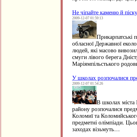
Не чіпайте каменю й піск
2009-12-07 01:59:13
Прикарпатські п
обласної Державної еколог
людей, які масово вивозил
смуги лівого берега Дніст
Маріямпільстького родов
У школах розпочалися пре
2009-12-07 01:54:26
В школах міста
району розпочалися предм
Коломиї та Коломийськог
предметні олімпіади. Цьог
заходах візьмуть…