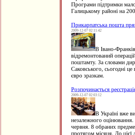
Програми підтримки мало
Галицькому районі на 200
Прикарпатська пошта пря
2009-12-07 02:11:42
В Івано-Франків
відремонтований операці
поштамту. За словами ди
Саковського, сьогодні це
євро зразкам.
Розпочинається реєстраці
2009-12-07 02:03:12
В Україні вже в
незалежного оцінювання.
червня. 8 обраних предме
протягом місяця. До цієї