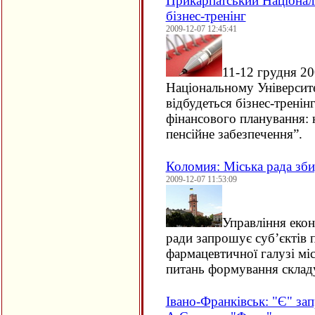
Прикарпатський Націонал
бізнес-тренінг
2009-12-07 12:45:41
11-12 грудня 2
Національному Університе
відбудеться бізнес-тренін
фінансового планування:
пенсійне забезпечення”.
Коломия: Міська рада зби
2009-12-07 11:53:09
Управління екон
ради запрошує суб’єктів 
фармацевтичної галузі міс
питань формування складу
Івано-Франківськ: "Є" за