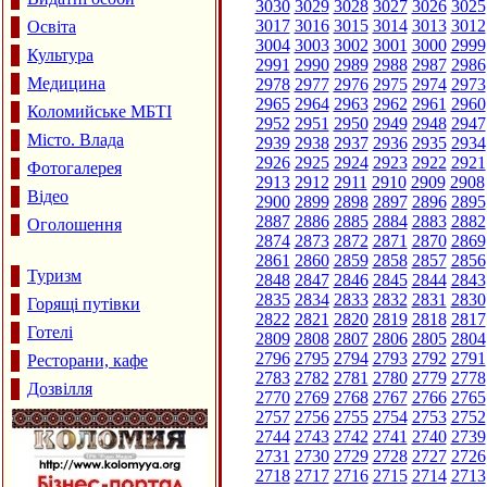
3030
3029
3028
3027
3026
3025
3017
3016
3015
3014
3013
3012
Освіта
3004
3003
3002
3001
3000
2999
Культура
2991
2990
2989
2988
2987
2986
Медицина
2978
2977
2976
2975
2974
2973
2965
2964
2963
2962
2961
2960
Коломийське МБТІ
2952
2951
2950
2949
2948
2947
Місто. Влада
2939
2938
2937
2936
2935
2934
2926
2925
2924
2923
2922
2921
Фотогалерея
2913
2912
2911
2910
2909
2908
Відео
2900
2899
2898
2897
2896
2895
2887
2886
2885
2884
2883
2882
Оголошення
2874
2873
2872
2871
2870
2869
2861
2860
2859
2858
2857
2856
Туризм
2848
2847
2846
2845
2844
2843
2835
2834
2833
2832
2831
2830
Горящі путівки
2822
2821
2820
2819
2818
2817
Готелі
2809
2808
2807
2806
2805
2804
2796
2795
2794
2793
2792
2791
Ресторани, кафе
2783
2782
2781
2780
2779
2778
Дозвілля
2770
2769
2768
2767
2766
2765
2757
2756
2755
2754
2753
2752
2744
2743
2742
2741
2740
2739
2731
2730
2729
2728
2727
2726
2718
2717
2716
2715
2714
2713