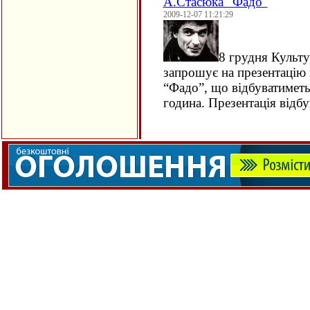
А.Стасюка "Фадо"
2009-12-07 11:21:29
8 грудня Культ
запрошує на презентацію
“Фадо”, що відбуватиметьс
година. Презентація відб