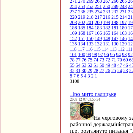
271
270
269
268
267
266
265
26
254
253
252
251
250
249
248
24
237
236
235
234
233
232
231
23
220
219
218
217
216
215
214
21
203
202
201
200
199
198
197
19
186
185
184
183
182
181
180
17
169
168
167
166
165
164
163
16
152
151
150
149
148
147
146
14
135
134
133
132
131
130
129
12
118
117
116
115
114
113
112
111
101
100
99
98
97
96
95
94
93
92
78
77
76
75
74
73
72
71
70
69
6
55
54
53
52
51
50
49
48
47
46
4
32
31
30
29
28
27
26
25
24
23
2
8
7
6
5
4
3
2
1
3108
Про мито галицьке
2009-12-07 03:55:34
На черговому за
районної держадміністраці
п.р. розглянуто питання 