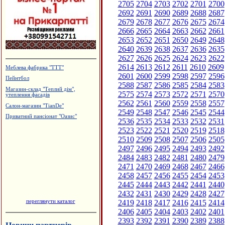
2705
2704
2703
2702
2701
2700
2692
2691
2690
2689
2688
2687
2679
2678
2677
2676
2675
2674
2666
2665
2664
2663
2662
2661
2653
2652
2651
2650
2649
2648
2640
2639
2638
2637
2636
2635
2627
2626
2625
2624
2623
2622
2614
2613
2612
2611
2610
2609
Меблева фабрика "ТТТ"
2601
2600
2599
2598
2597
2596
Пейнтбол
2588
2587
2586
2585
2584
2583
Магазин-склад "Теплий дім",
2575
2574
2573
2572
2571
2570
утеплення фасадів
2562
2561
2560
2559
2558
2557
Салон-магазин "TianDe"
2549
2548
2547
2546
2545
2544
Приватний пансіонат "Оазис"
2536
2535
2534
2533
2532
2531
2523
2522
2521
2520
2519
2518
2510
2509
2508
2507
2506
2505
2497
2496
2495
2494
2493
2492
2484
2483
2482
2481
2480
2479
2471
2470
2469
2468
2467
2466
2458
2457
2456
2455
2454
2453
2445
2444
2443
2442
2441
2440
2432
2431
2430
2429
2428
2427
переглянути каталог
2419
2418
2417
2416
2415
2414
2406
2405
2404
2403
2402
2401
2393
2392
2391
2390
2389
2388