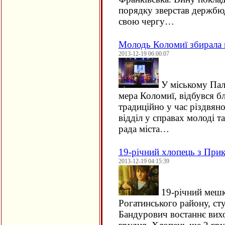
порядку зверстав держбюд
свою чергу…
Молодь Коломиї збирала 
2013-12-19 06:00:07
У міському Пала
мера Коломиї, відбувся бл
традиційно у час різдвян
відділ у справах молоді т
рада міста…
19-річний хлопець з Прик
2013-12-19 04:15:39
19-річний мешк
Рогатинського району, ст
Бандурович востаннє вихо