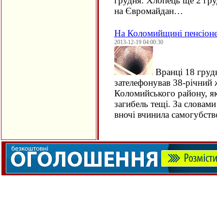
грудня. Хлопець ще 2 гру
на Євромайдан…
На Коломийщині пенсіоне
2013-12-19 04:00:30
Вранці 18 грудн
зателефонував 38-річний 
Коломийського району, я
загибель тещі. За словами
вночі вчинила самогубст