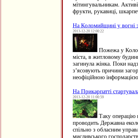
мітингувальникам. Активі
фрукти, рукавиці, шкарп
На Коломийщині у вогні з
2013-12-20 12:00:22
Пожежа у Колом
міста, в житловому будинк
загинула жінка. Поки над
з’ясовують причини загор
неофіційною інформаці
На Прикарпатті стартувал
2013-12-20 11:00:59
Таку операцію щ
проводить Державна еколог
спільно з обласним управ
мисливського господарст