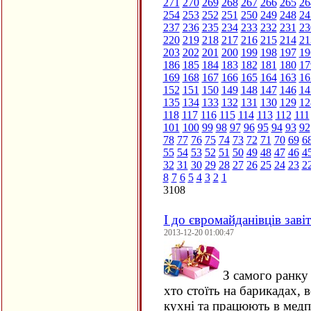
271
270
269
268
267
266
265
26
254
253
252
251
250
249
248
24
237
236
235
234
233
232
231
23
220
219
218
217
216
215
214
21
203
202
201
200
199
198
197
19
186
185
184
183
182
181
180
17
169
168
167
166
165
164
163
16
152
151
150
149
148
147
146
14
135
134
133
132
131
130
129
12
118
117
116
115
114
113
112
111
101
100
99
98
97
96
95
94
93
92
78
77
76
75
74
73
72
71
70
69
6
55
54
53
52
51
50
49
48
47
46
4
32
31
30
29
28
27
26
25
24
23
2
8
7
6
5
4
3
2
1
3108
І до євромайданівців зав
2013-12-20 01:00:47
З самого ранку 
хто стоїть на барикадах, 
кухні та працюють в медп