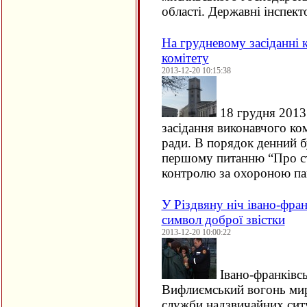
області. Державні інспек
На грудневому засіданні 
комітету
2013-12-20 10:15:38
18 грудня 2013 
засідання виконавчого ко
ради. В порядок денний б
першому питанню “Про ста
контролю за охороною п
У Різдвяну ніч івано-фран
символ доброї звістки
2013-12-20 10:00:22
Івано-франківс
Вифлиємський вогонь мир
служби надзвичайних сит