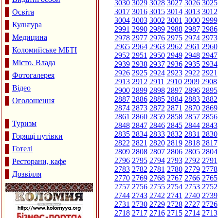
3030
3029
3028
3027
3026
3025
3017
3016
3015
3014
3013
3012
Освіта
3004
3003
3002
3001
3000
2999
Культура
2991
2990
2989
2988
2987
2986
Медицина
2978
2977
2976
2975
2974
2973
2965
2964
2963
2962
2961
2960
Коломийське МБТІ
2952
2951
2950
2949
2948
2947
Місто. Влада
2939
2938
2937
2936
2935
2934
2926
2925
2924
2923
2922
2921
Фотогалерея
2913
2912
2911
2910
2909
2908
Відео
2900
2899
2898
2897
2896
2895
2887
2886
2885
2884
2883
2882
Оголошення
2874
2873
2872
2871
2870
2869
2861
2860
2859
2858
2857
2856
Туризм
2848
2847
2846
2845
2844
2843
2835
2834
2833
2832
2831
2830
Горящі путівки
2822
2821
2820
2819
2818
2817
Готелі
2809
2808
2807
2806
2805
2804
2796
2795
2794
2793
2792
2791
Ресторани, кафе
2783
2782
2781
2780
2779
2778
Дозвілля
2770
2769
2768
2767
2766
2765
2757
2756
2755
2754
2753
2752
2744
2743
2742
2741
2740
2739
2731
2730
2729
2728
2727
2726
2718
2717
2716
2715
2714
2713