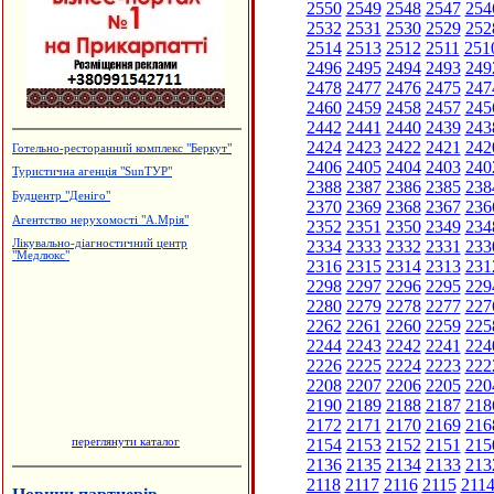
2550
2549
2548
2547
254
2532
2531
2530
2529
252
2514
2513
2512
2511
251
2496
2495
2494
2493
249
2478
2477
2476
2475
247
2460
2459
2458
2457
245
2442
2441
2440
2439
243
2424
2423
2422
2421
242
Готельно-ресторанний комплекс "Беркут"
2406
2405
2404
2403
240
Туристична агенція "SunТУР"
2388
2387
2386
2385
238
Будцентр "Деніго"
2370
2369
2368
2367
236
Агентство нерухомості "А.Мрія"
2352
2351
2350
2349
234
2334
2333
2332
2331
233
Лікувально-діагностичний центр
"Медлюкс"
2316
2315
2314
2313
231
2298
2297
2296
2295
229
2280
2279
2278
2277
227
2262
2261
2260
2259
225
2244
2243
2242
2241
224
2226
2225
2224
2223
222
2208
2207
2206
2205
220
2190
2189
2188
2187
218
2172
2171
2170
2169
216
переглянути каталог
2154
2153
2152
2151
215
2136
2135
2134
2133
213
2118
2117
2116
2115
211