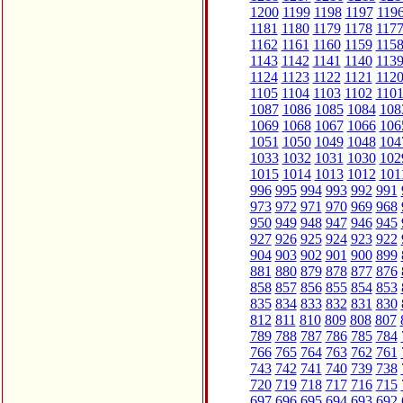
1200
1199
1198
1197
119
1181
1180
1179
1178
117
1162
1161
1160
1159
115
1143
1142
1141
1140
113
1124
1123
1122
1121
112
1105
1104
1103
1102
110
1087
1086
1085
1084
108
1069
1068
1067
1066
106
1051
1050
1049
1048
104
1033
1032
1031
1030
102
1015
1014
1013
1012
101
996
995
994
993
992
991
973
972
971
970
969
968
950
949
948
947
946
945
927
926
925
924
923
922
904
903
902
901
900
899
881
880
879
878
877
876
858
857
856
855
854
853
835
834
833
832
831
830
812
811
810
809
808
807
789
788
787
786
785
784
766
765
764
763
762
761
743
742
741
740
739
738
720
719
718
717
716
715
697
696
695
694
693
692