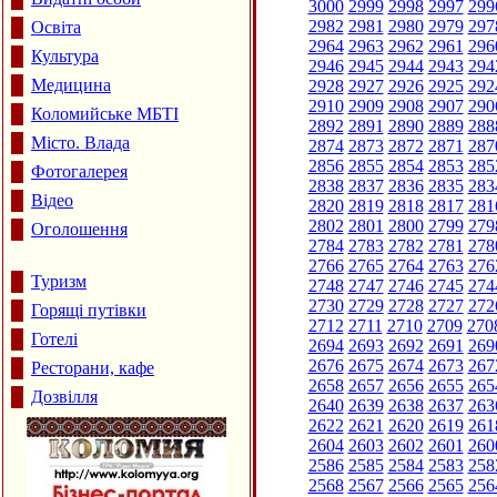
3000
2999
2998
2997
299
2982
2981
2980
2979
297
Освіта
2964
2963
2962
2961
296
Культура
2946
2945
2944
2943
294
Медицина
2928
2927
2926
2925
292
2910
2909
2908
2907
290
Коломийське МБТІ
2892
2891
2890
2889
288
Місто. Влада
2874
2873
2872
2871
287
2856
2855
2854
2853
285
Фотогалерея
2838
2837
2836
2835
283
Відео
2820
2819
2818
2817
281
2802
2801
2800
2799
279
Оголошення
2784
2783
2782
2781
278
2766
2765
2764
2763
276
Туризм
2748
2747
2746
2745
274
2730
2729
2728
2727
272
Горящі путівки
2712
2711
2710
2709
270
Готелі
2694
2693
2692
2691
269
2676
2675
2674
2673
267
Ресторани, кафе
2658
2657
2656
2655
265
Дозвілля
2640
2639
2638
2637
263
2622
2621
2620
2619
261
2604
2603
2602
2601
260
2586
2585
2584
2583
258
2568
2567
2566
2565
256