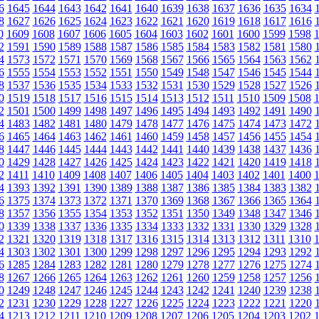
6
1645
1644
1643
1642
1641
1640
1639
1638
1637
1636
1635
1634
8
1627
1626
1625
1624
1623
1622
1621
1620
1619
1618
1617
1616
0
1609
1608
1607
1606
1605
1604
1603
1602
1601
1600
1599
1598
2
1591
1590
1589
1588
1587
1586
1585
1584
1583
1582
1581
1580
4
1573
1572
1571
1570
1569
1568
1567
1566
1565
1564
1563
1562
6
1555
1554
1553
1552
1551
1550
1549
1548
1547
1546
1545
1544
8
1537
1536
1535
1534
1533
1532
1531
1530
1529
1528
1527
1526
0
1519
1518
1517
1516
1515
1514
1513
1512
1511
1510
1509
1508
2
1501
1500
1499
1498
1497
1496
1495
1494
1493
1492
1491
1490
4
1483
1482
1481
1480
1479
1478
1477
1476
1475
1474
1473
1472
6
1465
1464
1463
1462
1461
1460
1459
1458
1457
1456
1455
1454
8
1447
1446
1445
1444
1443
1442
1441
1440
1439
1438
1437
1436
0
1429
1428
1427
1426
1425
1424
1423
1422
1421
1420
1419
1418
2
1411
1410
1409
1408
1407
1406
1405
1404
1403
1402
1401
1400
4
1393
1392
1391
1390
1389
1388
1387
1386
1385
1384
1383
1382
6
1375
1374
1373
1372
1371
1370
1369
1368
1367
1366
1365
1364
8
1357
1356
1355
1354
1353
1352
1351
1350
1349
1348
1347
1346
0
1339
1338
1337
1336
1335
1334
1333
1332
1331
1330
1329
1328
2
1321
1320
1319
1318
1317
1316
1315
1314
1313
1312
1311
1310
4
1303
1302
1301
1300
1299
1298
1297
1296
1295
1294
1293
1292
6
1285
1284
1283
1282
1281
1280
1279
1278
1277
1276
1275
1274
8
1267
1266
1265
1264
1263
1262
1261
1260
1259
1258
1257
1256
0
1249
1248
1247
1246
1245
1244
1243
1242
1241
1240
1239
1238
2
1231
1230
1229
1228
1227
1226
1225
1224
1223
1222
1221
1220
4
1213
1212
1211
1210
1209
1208
1207
1206
1205
1204
1203
1202