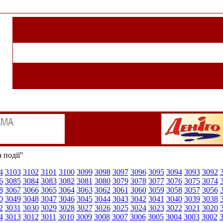
 події"
4
3103
3102
3101
3100
3099
3098
3097
3096
3095
3094
3093
3092
6
3085
3084
3083
3082
3081
3080
3079
3078
3077
3076
3075
3074
8
3067
3066
3065
3064
3063
3062
3061
3060
3059
3058
3057
3056
0
3049
3048
3047
3046
3045
3044
3043
3042
3041
3040
3039
3038
2
3031
3030
3029
3028
3027
3026
3025
3024
3023
3022
3021
3020
4
3013
3012
3011
3010
3009
3008
3007
3006
3005
3004
3003
3002