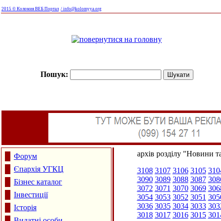
2015 © Коломия ВЕБ Портал
/ info@kolomyya.org
Пошук:
архів розділу "Новини та
Форум
Єпархія УГКЦ
3108
3107
3106
3105
310
3090
3089
3088
3087
308
Бізнес каталог
3072
3071
3070
3069
306
Інвестиції
3054
3053
3052
3051
305
3036
3035
3034
3033
303
Історія
3018
3017
3016
3015
301
Видатні особи