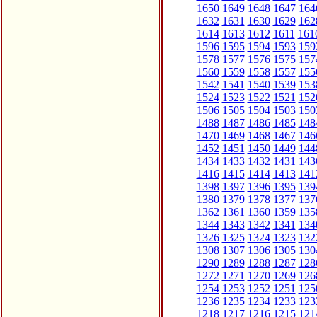
1650
1649
1648
1647
164
1632
1631
1630
1629
162
1614
1613
1612
1611
161
1596
1595
1594
1593
159
1578
1577
1576
1575
157
1560
1559
1558
1557
155
1542
1541
1540
1539
153
1524
1523
1522
1521
152
1506
1505
1504
1503
150
1488
1487
1486
1485
148
1470
1469
1468
1467
146
1452
1451
1450
1449
144
1434
1433
1432
1431
143
1416
1415
1414
1413
141
1398
1397
1396
1395
139
1380
1379
1378
1377
137
1362
1361
1360
1359
135
1344
1343
1342
1341
134
1326
1325
1324
1323
132
1308
1307
1306
1305
130
1290
1289
1288
1287
128
1272
1271
1270
1269
126
1254
1253
1252
1251
125
1236
1235
1234
1233
123
1218
1217
1216
1215
121