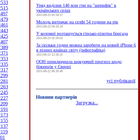
2533
Уряд виділив 140 млн грн на "шерифів" в
2515
українських селах
2497
2015-09-23 05:59:57
2479
Молодь витрачає на селфі 54 години на рік
2461
2015-09-23 04:20:29
2443
У коломиї розташується гірсько-піхотна бригада
2425
2015-09-23 02:50:02
2407
За скільки годин можна заробити на новий iPhone 6
2389
в різних країнах світу (інфографіка)
2371
2015-09-23 12:50:31
2353
ООН оприлюднила шокуючий прогноз щодо
2335
біженців у Європі
2317
2015-09-22 06:39:49
2299
усі публікації
2281
2263
2245
Новини партнерів
2227
Загрузка...
2209
2191
2173
2155
2137
2119
01