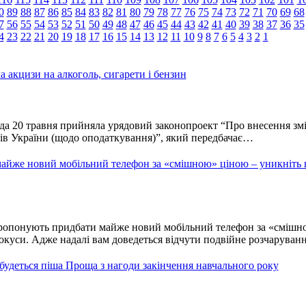
0
89
88
87
86
85
84
83
82
81
80
79
78
77
76
75
74
73
72
71
70
69
68
7
56
55
54
53
52
51
50
49
48
47
46
45
44
43
42
41
40
39
38
37
36
35
4
23
22
21
20
19
18
17
16
15
14
13
12
11
10
9
8
7
6
5
4
3
2
1
 акцизи на алкоголь, сигарети і бензин
да 20 травня прийняла урядовий законопроект “Про внесення змі
тів України (щодо оподаткування)”, який передбачає…
йже новий мобільний телефон за «смішною» ціною – уникніть ц
опонують придбати майже новий мобільний телефон за «смішн
покуси. Адже надалі вам доведеться відчути подвійне розчаруванн
будеться піша Проща з нагоди закінчення навчального року