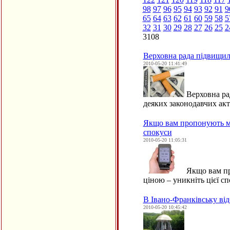
98
97
96
95
94
93
92
91
9
65
64
63
62
61
60
59
58
5
32
31
30
29
28
27
26
25
2
3108
Верховна рада підвищила
2010-05-20 11:41:49
Верховна ра
деяких законодавчих ак
Якщо вам пропонують ма
спокуси
2010-05-20 11:05:31
Якщо вам пр
ціною – уникніть цієї с
В Івано-Франківську від
2010-05-20 10:45:42