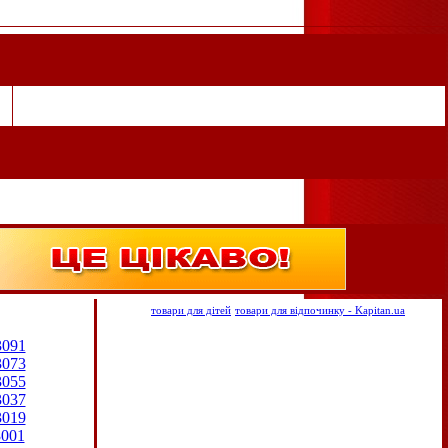
товари для дітей
товари для відпочинку - Kapitan.ua
3091
3073
3055
3037
3019
3001