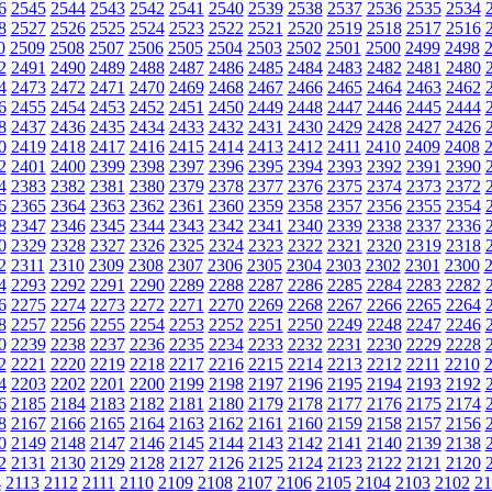
6
2545
2544
2543
2542
2541
2540
2539
2538
2537
2536
2535
2534
8
2527
2526
2525
2524
2523
2522
2521
2520
2519
2518
2517
2516
0
2509
2508
2507
2506
2505
2504
2503
2502
2501
2500
2499
2498
2
2491
2490
2489
2488
2487
2486
2485
2484
2483
2482
2481
2480
4
2473
2472
2471
2470
2469
2468
2467
2466
2465
2464
2463
2462
6
2455
2454
2453
2452
2451
2450
2449
2448
2447
2446
2445
2444
8
2437
2436
2435
2434
2433
2432
2431
2430
2429
2428
2427
2426
0
2419
2418
2417
2416
2415
2414
2413
2412
2411
2410
2409
2408
2
2401
2400
2399
2398
2397
2396
2395
2394
2393
2392
2391
2390
4
2383
2382
2381
2380
2379
2378
2377
2376
2375
2374
2373
2372
6
2365
2364
2363
2362
2361
2360
2359
2358
2357
2356
2355
2354
8
2347
2346
2345
2344
2343
2342
2341
2340
2339
2338
2337
2336
0
2329
2328
2327
2326
2325
2324
2323
2322
2321
2320
2319
2318
2
2311
2310
2309
2308
2307
2306
2305
2304
2303
2302
2301
2300
4
2293
2292
2291
2290
2289
2288
2287
2286
2285
2284
2283
2282
6
2275
2274
2273
2272
2271
2270
2269
2268
2267
2266
2265
2264
8
2257
2256
2255
2254
2253
2252
2251
2250
2249
2248
2247
2246
0
2239
2238
2237
2236
2235
2234
2233
2232
2231
2230
2229
2228
2
2221
2220
2219
2218
2217
2216
2215
2214
2213
2212
2211
2210
4
2203
2202
2201
2200
2199
2198
2197
2196
2195
2194
2193
2192
6
2185
2184
2183
2182
2181
2180
2179
2178
2177
2176
2175
2174
8
2167
2166
2165
2164
2163
2162
2161
2160
2159
2158
2157
2156
0
2149
2148
2147
2146
2145
2144
2143
2142
2141
2140
2139
2138
2
2131
2130
2129
2128
2127
2126
2125
2124
2123
2122
2121
2120
4
2113
2112
2111
2110
2109
2108
2107
2106
2105
2104
2103
2102
21