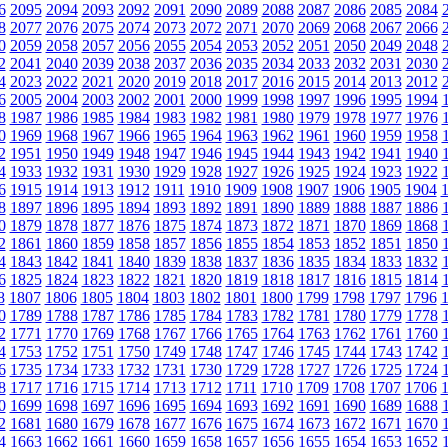
6
2095
2094
2093
2092
2091
2090
2089
2088
2087
2086
2085
2084
8
2077
2076
2075
2074
2073
2072
2071
2070
2069
2068
2067
2066
0
2059
2058
2057
2056
2055
2054
2053
2052
2051
2050
2049
2048
2
2041
2040
2039
2038
2037
2036
2035
2034
2033
2032
2031
2030
4
2023
2022
2021
2020
2019
2018
2017
2016
2015
2014
2013
2012
6
2005
2004
2003
2002
2001
2000
1999
1998
1997
1996
1995
1994
8
1987
1986
1985
1984
1983
1982
1981
1980
1979
1978
1977
1976
0
1969
1968
1967
1966
1965
1964
1963
1962
1961
1960
1959
1958
2
1951
1950
1949
1948
1947
1946
1945
1944
1943
1942
1941
1940
4
1933
1932
1931
1930
1929
1928
1927
1926
1925
1924
1923
1922
6
1915
1914
1913
1912
1911
1910
1909
1908
1907
1906
1905
1904
8
1897
1896
1895
1894
1893
1892
1891
1890
1889
1888
1887
1886
0
1879
1878
1877
1876
1875
1874
1873
1872
1871
1870
1869
1868
2
1861
1860
1859
1858
1857
1856
1855
1854
1853
1852
1851
1850
4
1843
1842
1841
1840
1839
1838
1837
1836
1835
1834
1833
1832
6
1825
1824
1823
1822
1821
1820
1819
1818
1817
1816
1815
1814
8
1807
1806
1805
1804
1803
1802
1801
1800
1799
1798
1797
1796
0
1789
1788
1787
1786
1785
1784
1783
1782
1781
1780
1779
1778
2
1771
1770
1769
1768
1767
1766
1765
1764
1763
1762
1761
1760
4
1753
1752
1751
1750
1749
1748
1747
1746
1745
1744
1743
1742
6
1735
1734
1733
1732
1731
1730
1729
1728
1727
1726
1725
1724
8
1717
1716
1715
1714
1713
1712
1711
1710
1709
1708
1707
1706
0
1699
1698
1697
1696
1695
1694
1693
1692
1691
1690
1689
1688
2
1681
1680
1679
1678
1677
1676
1675
1674
1673
1672
1671
1670
4
1663
1662
1661
1660
1659
1658
1657
1656
1655
1654
1653
1652