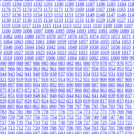
6
1195
1194
1193
1192
1191
1190
1189
1188
1187
1186
1185
1184
11
7
1176
1175
1174
1173
1172
1171
1170
1169
1168
1167
1166
1165
116
8
1157
1156
1155
1154
1153
1152
1151
1150
1149
1148
1147
1146
114
9
1138
1137
1136
1135
1134
1133
1132
1131
1130
1129
1128
1127
112
0
1119
1118
1117
1116
1115
1114
1113
1112
1111
1110
1109
1108
1107
1
1100
1099
1098
1097
1096
1095
1094
1093
1092
1091
1090
1089
1
3
1082
1081
1080
1079
1078
1077
1076
1075
1074
1073
1072
1071
5
1064
1063
1062
1061
1060
1059
1058
1057
1056
1055
1054
1053
7
1046
1045
1044
1043
1042
1041
1040
1039
1038
1037
1036
1035
9
1028
1027
1026
1025
1024
1023
1022
1021
1020
1019
1018
1017
1
1010
1009
1008
1007
1006
1005
1004
1003
1002
1001
1000
999
9
990
989
988
987
986
985
984
983
982
981
980
979
978
977
976
975
967
966
965
964
963
962
961
960
959
958
957
956
955
954
953
952
944
943
942
941
940
939
938
937
936
935
934
933
932
931
930
929
921
920
919
918
917
916
915
914
913
912
911
910
909
908
907
906
898
897
896
895
894
893
892
891
890
889
888
887
886
885
884
883
875
874
873
872
871
870
869
868
867
866
865
864
863
862
861
860
852
851
850
849
848
847
846
845
844
843
842
841
840
839
838
837
829
828
827
826
825
824
823
822
821
820
819
818
817
816
815
814
806
805
804
803
802
801
800
799
798
797
796
795
794
793
792
791
783
782
781
780
779
778
777
776
775
774
773
772
771
770
769
768
760
759
758
757
756
755
754
753
752
751
750
749
748
747
746
745
737
736
735
734
733
732
731
730
729
728
727
726
725
724
723
722
714
713
712
711
710
709
708
707
706
705
704
703
702
701
700
699
691
690
689
688
687
686
685
684
683
682
681
680
679
678
677
676