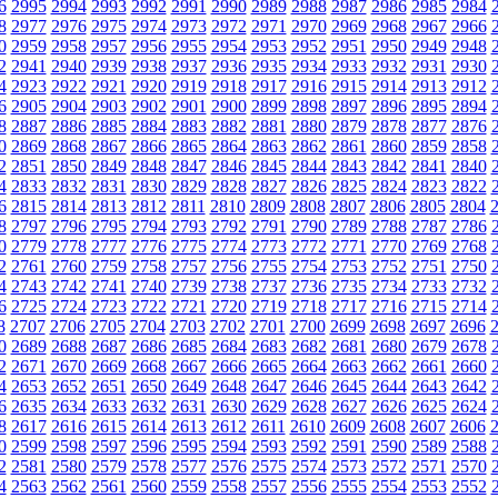
6
2995
2994
2993
2992
2991
2990
2989
2988
2987
2986
2985
2984
8
2977
2976
2975
2974
2973
2972
2971
2970
2969
2968
2967
2966
0
2959
2958
2957
2956
2955
2954
2953
2952
2951
2950
2949
2948
2
2941
2940
2939
2938
2937
2936
2935
2934
2933
2932
2931
2930
4
2923
2922
2921
2920
2919
2918
2917
2916
2915
2914
2913
2912
6
2905
2904
2903
2902
2901
2900
2899
2898
2897
2896
2895
2894
8
2887
2886
2885
2884
2883
2882
2881
2880
2879
2878
2877
2876
0
2869
2868
2867
2866
2865
2864
2863
2862
2861
2860
2859
2858
2
2851
2850
2849
2848
2847
2846
2845
2844
2843
2842
2841
2840
4
2833
2832
2831
2830
2829
2828
2827
2826
2825
2824
2823
2822
6
2815
2814
2813
2812
2811
2810
2809
2808
2807
2806
2805
2804
8
2797
2796
2795
2794
2793
2792
2791
2790
2789
2788
2787
2786
0
2779
2778
2777
2776
2775
2774
2773
2772
2771
2770
2769
2768
2
2761
2760
2759
2758
2757
2756
2755
2754
2753
2752
2751
2750
4
2743
2742
2741
2740
2739
2738
2737
2736
2735
2734
2733
2732
6
2725
2724
2723
2722
2721
2720
2719
2718
2717
2716
2715
2714
8
2707
2706
2705
2704
2703
2702
2701
2700
2699
2698
2697
2696
0
2689
2688
2687
2686
2685
2684
2683
2682
2681
2680
2679
2678
2
2671
2670
2669
2668
2667
2666
2665
2664
2663
2662
2661
2660
4
2653
2652
2651
2650
2649
2648
2647
2646
2645
2644
2643
2642
6
2635
2634
2633
2632
2631
2630
2629
2628
2627
2626
2625
2624
8
2617
2616
2615
2614
2613
2612
2611
2610
2609
2608
2607
2606
0
2599
2598
2597
2596
2595
2594
2593
2592
2591
2590
2589
2588
2
2581
2580
2579
2578
2577
2576
2575
2574
2573
2572
2571
2570
4
2563
2562
2561
2560
2559
2558
2557
2556
2555
2554
2553
2552