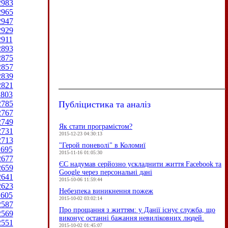
2983
2965
2947
2929
2911
2893
2875
2857
2839
2821
2803
Публіцистика та аналіз
2785
2767
2749
Як стати програмістом?
2731
2015-12-23 04:30:13
2713
"Герой поневолі" в Коломиї
2695
2015-11-16 01:05:30
2677
ЄC надумав серйозно ускладнити життя Facebook та
2659
Google через персональні дані
2641
2015-10-06 11:59:44
2623
Небезпека виникнення пожеж
2605
2015-10-02 03:02:14
2587
Про прощання з життям: у Данії існує служба, що
2569
виконує останні бажання невиліковних людей.
2551
2015-10-02 01:45:07