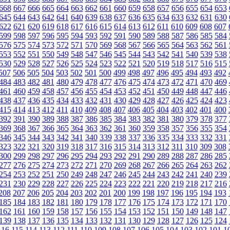
668
667
666
665
664
663
662
661
660
659
658
657
656
655
654
653
645
644
643
642
641
640
639
638
637
636
635
634
633
632
631
630
622
621
620
619
618
617
616
615
614
613
612
611
610
609
608
607
599
598
597
596
595
594
593
592
591
590
589
588
587
586
585
584
576
575
574
573
572
571
570
569
568
567
566
565
564
563
562
561
553
552
551
550
549
548
547
546
545
544
543
542
541
540
539
538
530
529
528
527
526
525
524
523
522
521
520
519
518
517
516
515
507
506
505
504
503
502
501
500
499
498
497
496
495
494
493
492
484
483
482
481
480
479
478
477
476
475
474
473
472
471
470
469
461
460
459
458
457
456
455
454
453
452
451
450
449
448
447
446
438
437
436
435
434
433
432
431
430
429
428
427
426
425
424
423
415
414
413
412
411
410
409
408
407
406
405
404
403
402
401
400
392
391
390
389
388
387
386
385
384
383
382
381
380
379
378
377
369
368
367
366
365
364
363
362
361
360
359
358
357
356
355
354
346
345
344
343
342
341
340
339
338
337
336
335
334
333
332
331
323
322
321
320
319
318
317
316
315
314
313
312
311
310
309
308
300
299
298
297
296
295
294
293
292
291
290
289
288
287
286
285
277
276
275
274
273
272
271
270
269
268
267
266
265
264
263
262
254
253
252
251
250
249
248
247
246
245
244
243
242
241
240
239
231
230
229
228
227
226
225
224
223
222
221
220
219
218
217
216
208
207
206
205
204
203
202
201
200
199
198
197
196
195
194
193
185
184
183
182
181
180
179
178
177
176
175
174
173
172
171
170
162
161
160
159
158
157
156
155
154
153
152
151
150
149
148
147
139
138
137
136
135
134
133
132
131
130
129
128
127
126
125
124
116
115
114
113
112
111
110
109
108
107
106
105
104
103
102
101
1