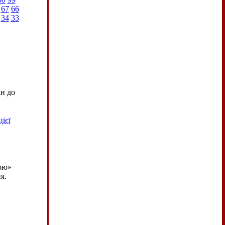
67
66
34
33
н до
ієї
ою»
я.