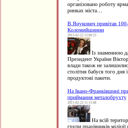
організовано роботу ярм
ринках міста…
В.Янукович привітав 100
Коломийщиини
2011-02-22 12:00:23
Із знаменною д
Президент України Віктор
влади також не залишилис
столітня бабуся того дня 
продуктові пакети.
На Івано-Франківщині при
приймання металобрухту
2011-02-22 11:15:48
На всій територ
групи працівників міліці