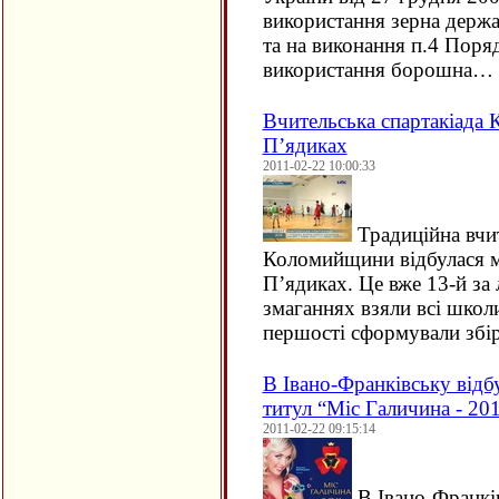
використання зерна держ
та на виконання п.4 Поря
використання борошна…
Вчительська спартакіада
П’ядиках
2011-02-22 10:00:33
Традиційна вчит
Коломийщини відбулася 
П’ядиках. Це вже 13-й за 
змаганнях взяли всі школи
першості сформували збір
В Івано-Франківську відб
титул “Міс Галичина - 20
2011-02-22 09:15:14
В Івано-Франкі