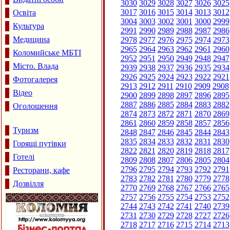
3030
3029
3028
3027
3026
3025
3017
3016
3015
3014
3013
3012
Освіта
3004
3003
3002
3001
3000
2999
Культура
2991
2990
2989
2988
2987
2986
Медицина
2978
2977
2976
2975
2974
2973
2965
2964
2963
2962
2961
2960
Коломийське МБТІ
2952
2951
2950
2949
2948
2947
Місто. Влада
2939
2938
2937
2936
2935
2934
2926
2925
2924
2923
2922
2921
Фотогалерея
2913
2912
2911
2910
2909
2908
Відео
2900
2899
2898
2897
2896
2895
2887
2886
2885
2884
2883
2882
Оголошення
2874
2873
2872
2871
2870
2869
2861
2860
2859
2858
2857
2856
Туризм
2848
2847
2846
2845
2844
2843
2835
2834
2833
2832
2831
2830
Горящі путівки
2822
2821
2820
2819
2818
2817
Готелі
2809
2808
2807
2806
2805
2804
2796
2795
2794
2793
2792
2791
Ресторани, кафе
2783
2782
2781
2780
2779
2778
Дозвілля
2770
2769
2768
2767
2766
2765
2757
2756
2755
2754
2753
2752
2744
2743
2742
2741
2740
2739
2731
2730
2729
2728
2727
2726
2718
2717
2716
2715
2714
2713