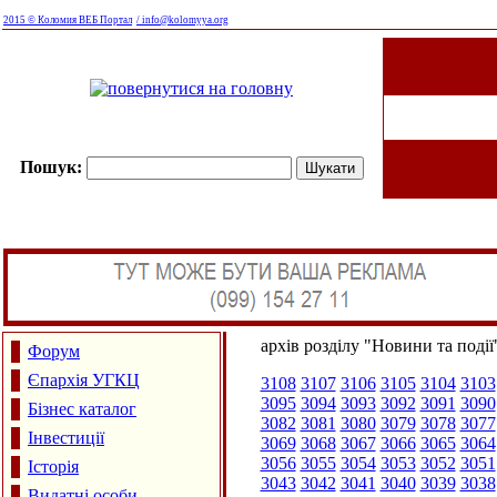
2015 © Коломия ВЕБ Портал
/ info@kolomyya.org
Пошук:
архів розділу "Новини та події
Форум
Єпархія УГКЦ
3108
3107
3106
3105
3104
3103
3095
3094
3093
3092
3091
3090
Бізнес каталог
3082
3081
3080
3079
3078
3077
Інвестиції
3069
3068
3067
3066
3065
3064
3056
3055
3054
3053
3052
3051
Історія
3043
3042
3041
3040
3039
3038
Видатні особи