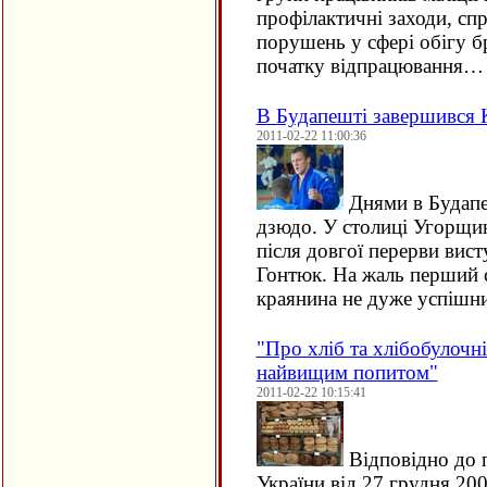
профілактичні заходи, сп
порушень у сфері обігу б
початку відпрацювання…
В Будапешті завершився К
2011-02-22 11:00:36
Днями в Будапе
дзюдо. У столиці Угорщин
після довгої перерви вис
Гонтюк. На жаль перший 
краянина не дуже успішн
"Про хліб та хлібобулочн
найвищим попитом"
2011-02-22 10:15:41
Відповідно до п
України від 27 грудня 20