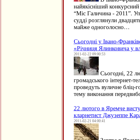
найякісніший конкурсний 
“Міс Галичина - 2011”. У
судді розглянули двадцят
майже одноголосно…
Сьогодні у Івано-Франків
«Річниця Ялинковича у вл
2011-02-22 09:00:53
Сьогодні, 22 лю
громадського інтернет-т
проведуть вуличне бліц-г
тему виконання передви
22 лютого в Яремче висту
кларнетист Джузеппе Кар
2011-02-21 04:00:41