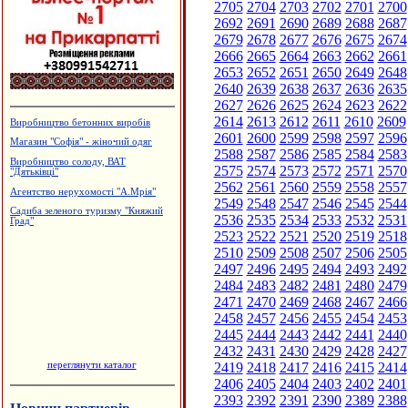
2705
2704
2703
2702
2701
2700
2692
2691
2690
2689
2688
2687
2679
2678
2677
2676
2675
2674
2666
2665
2664
2663
2662
2661
2653
2652
2651
2650
2649
2648
2640
2639
2638
2637
2636
2635
2627
2626
2625
2624
2623
2622
2614
2613
2612
2611
2610
2609
Виробництво бетонних виробів
2601
2600
2599
2598
2597
2596
Магазин "Софія" - жіночий одяг
2588
2587
2586
2585
2584
2583
Виробництво солоду, ВАТ
2575
2574
2573
2572
2571
2570
"Дятьківці"
2562
2561
2560
2559
2558
2557
Агентство нерухомості "А.Мрія"
2549
2548
2547
2546
2545
2544
Садиба зеленого туризму "Княжий
2536
2535
2534
2533
2532
2531
Град"
2523
2522
2521
2520
2519
2518
2510
2509
2508
2507
2506
2505
2497
2496
2495
2494
2493
2492
2484
2483
2482
2481
2480
2479
2471
2470
2469
2468
2467
2466
2458
2457
2456
2455
2454
2453
2445
2444
2443
2442
2441
2440
2432
2431
2430
2429
2428
2427
переглянути каталог
2419
2418
2417
2416
2415
2414
2406
2405
2404
2403
2402
2401
2393
2392
2391
2390
2389
2388