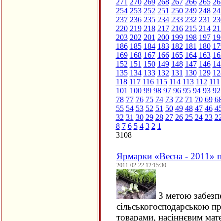
271
270
269
268
267
266
265
26
254
253
252
251
250
249
248
24
237
236
235
234
233
232
231
23
220
219
218
217
216
215
214
21
203
202
201
200
199
198
197
19
186
185
184
183
182
181
180
17
169
168
167
166
165
164
163
16
152
151
150
149
148
147
146
14
135
134
133
132
131
130
129
12
118
117
116
115
114
113
112
111
101
100
99
98
97
96
95
94
93
92
78
77
76
75
74
73
72
71
70
69
6
55
54
53
52
51
50
49
48
47
46
4
32
31
30
29
28
27
26
25
24
23
2
8
7
6
5
4
3
2
1
3108
Ярмарки «Весна - 2011» 
2011-02-22 12:15:30
З метою забезпе
сільськогосподарською п
товарами, насіннєвим мат