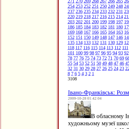
271
270
269
268
267
266
265
26
254
253
252
251
250
249
248
24
237
236
235
234
233
232
231
23
220
219
218
217
216
215
214
21
203
202
201
200
199
198
197
19
186
185
184
183
182
181
180
17
169
168
167
166
165
164
163
16
152
151
150
149
148
147
146
14
135
134
133
132
131
130
129
12
118
117
116
115
114
113
112
111
101
100
99
98
97
96
95
94
93
92
78
77
76
75
74
73
72
71
70
69
6
55
54
53
52
51
50
49
48
47
46
4
32
31
30
29
28
27
26
25
24
23
2
8
7
6
5
4
3
2
1
3108
Івано-Франківськ: Розм
2009-10-28 01:42:04
В обласному І
художньому музеї школ