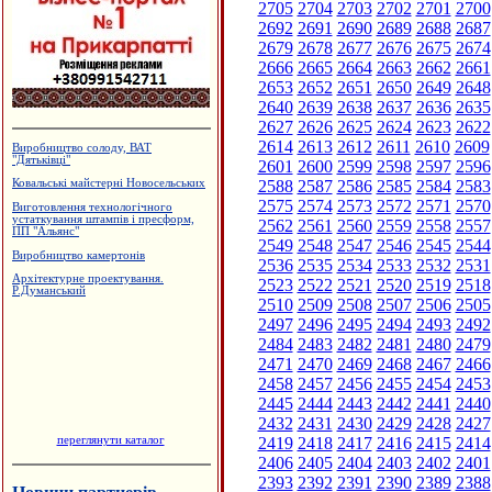
2705
2704
2703
2702
2701
2700
2692
2691
2690
2689
2688
2687
2679
2678
2677
2676
2675
2674
2666
2665
2664
2663
2662
2661
2653
2652
2651
2650
2649
2648
2640
2639
2638
2637
2636
2635
2627
2626
2625
2624
2623
2622
2614
2613
2612
2611
2610
2609
Виробництво солоду, ВАТ
"Дятьківці"
2601
2600
2599
2598
2597
2596
2588
2587
2586
2585
2584
2583
Ковальські майстерні Новосельських
2575
2574
2573
2572
2571
2570
Виготовлення технологічного
устаткування штампів і пресформ,
2562
2561
2560
2559
2558
2557
ПП "Альянс"
2549
2548
2547
2546
2545
2544
Виробництво камертонів
2536
2535
2534
2533
2532
2531
Архітектурне проектування.
2523
2522
2521
2520
2519
2518
Р.Думанський
2510
2509
2508
2507
2506
2505
2497
2496
2495
2494
2493
2492
2484
2483
2482
2481
2480
2479
2471
2470
2469
2468
2467
2466
2458
2457
2456
2455
2454
2453
2445
2444
2443
2442
2441
2440
2432
2431
2430
2429
2428
2427
переглянути каталог
2419
2418
2417
2416
2415
2414
2406
2405
2404
2403
2402
2401
2393
2392
2391
2390
2389
2388