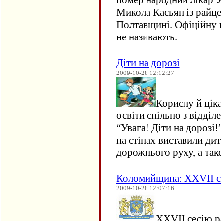
помер народний лікар У
Микола Касьян із райц
Полтавщині. Офіційну 
не називають.
Діти на дорозі
2009-10-28 12:12:27
Корисну й ціка
освіти спільно з відді
“Увага! Діти на дорозі
на стінах виставили ди
дорожнього руху, а та
Коломийщина: ХХVІІ се
2009-10-28 12:07:16
ХХVІІ сесію р