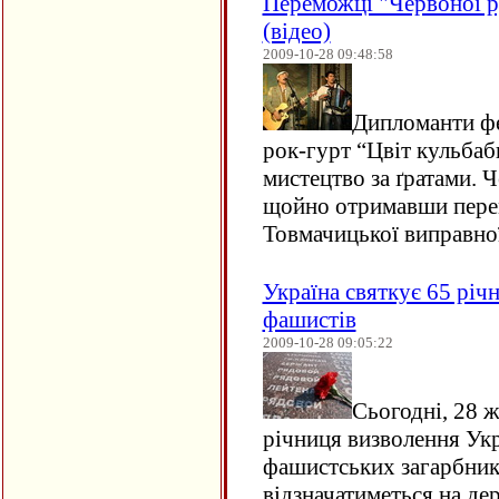
Переможці "Червоної р
(відео)
2009-10-28 09:48:58
Дипломанти фе
рок-гурт “Цвіт кульбаб
мистецтво за ґратами. Ч
щойно отримавши перем
Товмачицької виправної
Україна святкує 65 річ
фашистів
2009-10-28 09:05:22
Сьогодні, 28 ж
річниця визволення Укр
фашистських загарбник
відзначатиметься на де