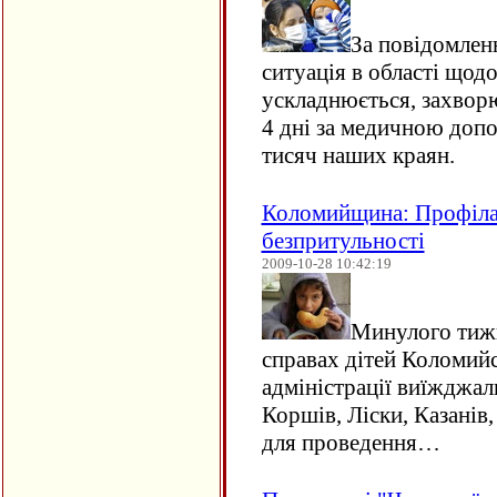
За повідомленн
ситуація в області щод
ускладнюється, захворю
4 дні за медичною доп
тисяч наших краян.
Коломийщина: Профіла
безпритульності
2009-10-28 10:42:19
Минулого тижн
справах дітей Коломий
адміністрації виїжджали
Коршів, Ліски, Казанів
для проведення…