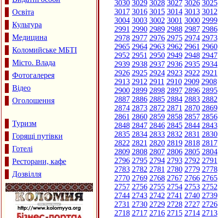
3030
3029
3028
3027
3026
3025
3017
3016
3015
3014
3013
3012
Освіта
3004
3003
3002
3001
3000
2999
Культура
2991
2990
2989
2988
2987
2986
Медицина
2978
2977
2976
2975
2974
2973
2965
2964
2963
2962
2961
2960
Коломийське МБТІ
2952
2951
2950
2949
2948
2947
Місто. Влада
2939
2938
2937
2936
2935
2934
2926
2925
2924
2923
2922
2921
Фотогалерея
2913
2912
2911
2910
2909
2908
Відео
2900
2899
2898
2897
2896
2895
2887
2886
2885
2884
2883
2882
Оголошення
2874
2873
2872
2871
2870
2869
2861
2860
2859
2858
2857
2856
Туризм
2848
2847
2846
2845
2844
2843
2835
2834
2833
2832
2831
2830
Горящі путівки
2822
2821
2820
2819
2818
2817
Готелі
2809
2808
2807
2806
2805
2804
2796
2795
2794
2793
2792
2791
Ресторани, кафе
2783
2782
2781
2780
2779
2778
Дозвілля
2770
2769
2768
2767
2766
2765
2757
2756
2755
2754
2753
2752
2744
2743
2742
2741
2740
2739
2731
2730
2729
2728
2727
2726
2718
2717
2716
2715
2714
2713