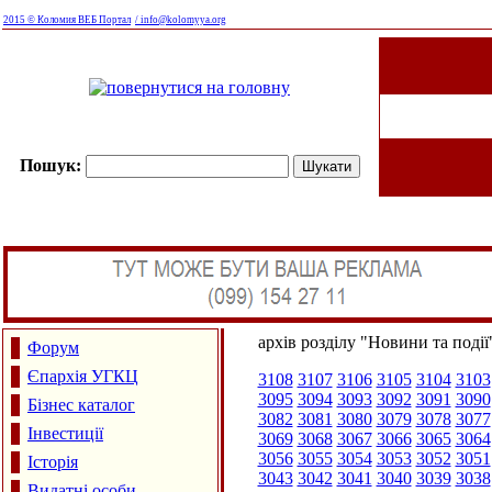
2015 © Коломия ВЕБ Портал
/ info@kolomyya.org
Пошук:
архів розділу "Новини та події
Форум
Єпархія УГКЦ
3108
3107
3106
3105
3104
3103
3095
3094
3093
3092
3091
3090
Бізнес каталог
3082
3081
3080
3079
3078
3077
Інвестиції
3069
3068
3067
3066
3065
3064
3056
3055
3054
3053
3052
3051
Історія
3043
3042
3041
3040
3039
3038
Видатні особи