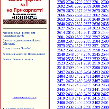
2705
2704
2703
2702
2701
2700
2692
2691
2690
2689
2688
2687
2679
2678
2677
2676
2675
2674
2666
2665
2664
2663
2662
2661
2653
2652
2651
2650
2649
2648
2640
2639
2638
2637
2636
2635
2627
2626
2625
2624
2623
2622
2614
2613
2612
2611
2610
2609
Магазин-склад "Теплий дім",
утеплення фасадів
2601
2600
2599
2598
2597
2596
2588
2587
2586
2585
2584
2583
Лікувально-діагностичний центр
"Медлюкс"
2575
2574
2573
2572
2571
2570
Салон-магазин "TianDe"
2562
2561
2560
2559
2558
2557
2549
2548
2547
2546
2545
2544
Ковальські майстерні Новосельських
2536
2535
2534
2533
2532
2531
Каміни. Вклади до камінів
2523
2522
2521
2520
2519
2518
2510
2509
2508
2507
2506
2505
2497
2496
2495
2494
2493
2492
2484
2483
2482
2481
2480
2479
2471
2470
2469
2468
2467
2466
2458
2457
2456
2455
2454
2453
2445
2444
2443
2442
2441
2440
2432
2431
2430
2429
2428
2427
переглянути каталог
2419
2418
2417
2416
2415
2414
2406
2405
2404
2403
2402
2401
2393
2392
2391
2390
2389
2388