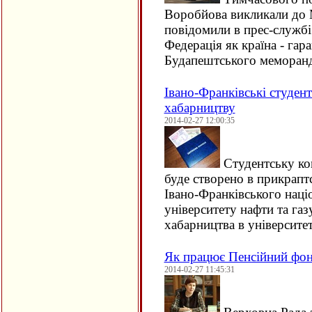
Воробйова викликали до 
повідомили в прес-службі 
Федерація як країна - гар
Будапештського меморан
Івано-Франківські студен
хабарництву
2014-02-27 12:00:35
Студентську ком
буде створено в прикрапт
Івано-Франківського наці
університету нафти та га
хабарництва в університе
Як працює Пенсійний фон
2014-02-27 11:45:31