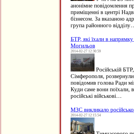
анонімне повідомлення пр
приміщенні в центрі Надв
бізнесом. За вказаною ад
група районного відділу
БТР, які їхали в напрямк
Могильов
2014-02-27 12:30:59
Російській БТР, 
Сімферополя, розвернулис
повідомив голова Ради мі
Куди саме вони поїхали, в
російські військові…
МЗС викликало російсько
2014-02-27 12:15:54
Тимчасового пов