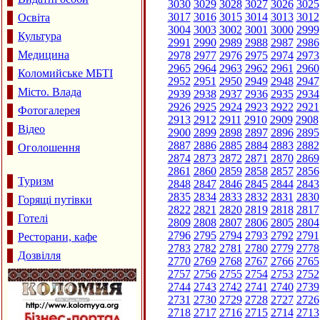
3030
3029
3028
3027
3026
3025
3017
3016
3015
3014
3013
3012
Освіта
3004
3003
3002
3001
3000
2999
Культура
2991
2990
2989
2988
2987
2986
Медицина
2978
2977
2976
2975
2974
2973
2965
2964
2963
2962
2961
2960
Коломийське МБТІ
2952
2951
2950
2949
2948
2947
Місто. Влада
2939
2938
2937
2936
2935
2934
2926
2925
2924
2923
2922
2921
Фотогалерея
2913
2912
2911
2910
2909
2908
Відео
2900
2899
2898
2897
2896
2895
2887
2886
2885
2884
2883
2882
Оголошення
2874
2873
2872
2871
2870
2869
2861
2860
2859
2858
2857
2856
Туризм
2848
2847
2846
2845
2844
2843
2835
2834
2833
2832
2831
2830
Горящі путівки
2822
2821
2820
2819
2818
2817
Готелі
2809
2808
2807
2806
2805
2804
2796
2795
2794
2793
2792
2791
Ресторани, кафе
2783
2782
2781
2780
2779
2778
Дозвілля
2770
2769
2768
2767
2766
2765
2757
2756
2755
2754
2753
2752
2744
2743
2742
2741
2740
2739
2731
2730
2729
2728
2727
2726
2718
2717
2716
2715
2714
2713