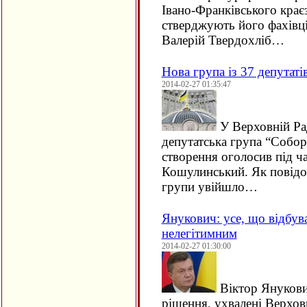
Івано-Франківського крає
стверджують його фахівці
Валерій Твердохліб…
Нова група із 37 депутаті
2014-02-27 01:35:47
У Верховній Рад
депутатська група “Соборн
створення оголосив під ча
Кошулинський. Як повідо
групи увійшло…
Янукович: усе, що відбува
нелегітимним
2014-02-27 01:30:00
Віктор Янукови
рішення, ухвалені Верхов