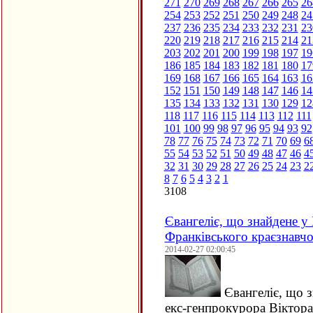
271
270
269
268
267
266
265
26
254
253
252
251
250
249
248
24
237
236
235
234
233
232
231
23
220
219
218
217
216
215
214
21
203
202
201
200
199
198
197
19
186
185
184
183
182
181
180
17
169
168
167
166
165
164
163
16
152
151
150
149
148
147
146
14
135
134
133
132
131
130
129
12
118
117
116
115
114
113
112
111
101
100
99
98
97
96
95
94
93
92
78
77
76
75
74
73
72
71
70
69
6
55
54
53
52
51
50
49
48
47
46
4
32
31
30
29
28
27
26
25
24
23
2
8
7
6
5
4
3
2
1
3108
Євангеліє, що знайдене у
Франківського краєзнавчо
2014-02-27 02:00:45
Євангеліє, що з
екс-генпрокурора Віктора