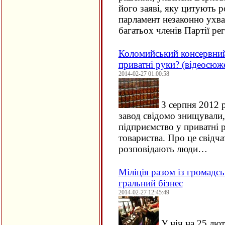
його заяві, яку цитують р
парламент незаконно ухва
багатьох членів Партії ре
Коломийський консервний
приватні руки? (відеосюж
2014-02-27 01:00:58
З серпня 2012 
завод свідомо знищували
підприємство у приватні р
товариства. Про це свідчат
розповідають люди…
Міліція разом із громадс
гральний бізнес
2014-02-27 12:45:49
У ніч на 25 лют