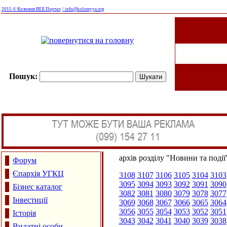
2015 © Коломия ВЕБ Портал
/ info@kolomyya.org
Пошук:
архів розділу "Новини та події
Форум
Єпархія УГКЦ
3108
3107
3106
3105
3104
3103
3095
3094
3093
3092
3091
3090
Бізнес каталог
3082
3081
3080
3079
3078
3077
Інвестиції
3069
3068
3067
3066
3065
3064
3056
3055
3054
3053
3052
3051
Історія
3043
3042
3041
3040
3039
3038
Видатні особи