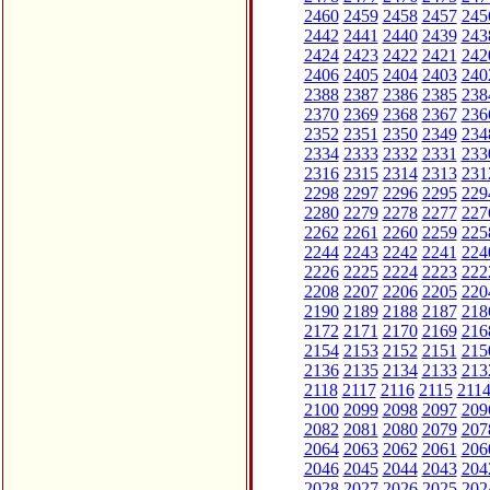
2460
2459
2458
2457
245
2442
2441
2440
2439
243
2424
2423
2422
2421
242
2406
2405
2404
2403
240
2388
2387
2386
2385
238
2370
2369
2368
2367
236
2352
2351
2350
2349
234
2334
2333
2332
2331
233
2316
2315
2314
2313
231
2298
2297
2296
2295
229
2280
2279
2278
2277
227
2262
2261
2260
2259
225
2244
2243
2242
2241
224
2226
2225
2224
2223
222
2208
2207
2206
2205
220
2190
2189
2188
2187
218
2172
2171
2170
2169
216
2154
2153
2152
2151
215
2136
2135
2134
2133
213
2118
2117
2116
2115
211
2100
2099
2098
2097
209
2082
2081
2080
2079
207
2064
2063
2062
2061
206
2046
2045
2044
2043
204
2028
2027
2026
2025
202