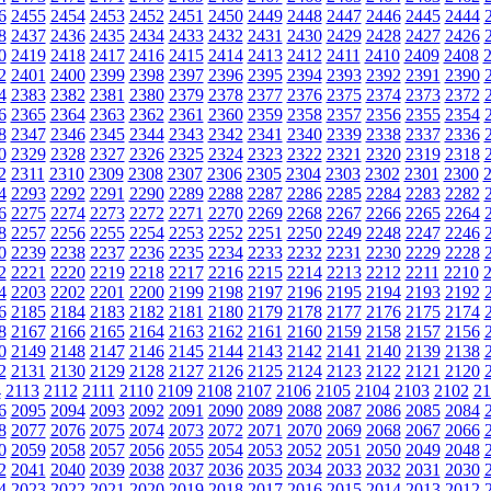
6
2455
2454
2453
2452
2451
2450
2449
2448
2447
2446
2445
2444
8
2437
2436
2435
2434
2433
2432
2431
2430
2429
2428
2427
2426
0
2419
2418
2417
2416
2415
2414
2413
2412
2411
2410
2409
2408
2
2401
2400
2399
2398
2397
2396
2395
2394
2393
2392
2391
2390
4
2383
2382
2381
2380
2379
2378
2377
2376
2375
2374
2373
2372
6
2365
2364
2363
2362
2361
2360
2359
2358
2357
2356
2355
2354
8
2347
2346
2345
2344
2343
2342
2341
2340
2339
2338
2337
2336
0
2329
2328
2327
2326
2325
2324
2323
2322
2321
2320
2319
2318
2
2311
2310
2309
2308
2307
2306
2305
2304
2303
2302
2301
2300
4
2293
2292
2291
2290
2289
2288
2287
2286
2285
2284
2283
2282
6
2275
2274
2273
2272
2271
2270
2269
2268
2267
2266
2265
2264
8
2257
2256
2255
2254
2253
2252
2251
2250
2249
2248
2247
2246
0
2239
2238
2237
2236
2235
2234
2233
2232
2231
2230
2229
2228
2
2221
2220
2219
2218
2217
2216
2215
2214
2213
2212
2211
2210
4
2203
2202
2201
2200
2199
2198
2197
2196
2195
2194
2193
2192
6
2185
2184
2183
2182
2181
2180
2179
2178
2177
2176
2175
2174
8
2167
2166
2165
2164
2163
2162
2161
2160
2159
2158
2157
2156
0
2149
2148
2147
2146
2145
2144
2143
2142
2141
2140
2139
2138
2
2131
2130
2129
2128
2127
2126
2125
2124
2123
2122
2121
2120
4
2113
2112
2111
2110
2109
2108
2107
2106
2105
2104
2103
2102
21
6
2095
2094
2093
2092
2091
2090
2089
2088
2087
2086
2085
2084
8
2077
2076
2075
2074
2073
2072
2071
2070
2069
2068
2067
2066
0
2059
2058
2057
2056
2055
2054
2053
2052
2051
2050
2049
2048
2
2041
2040
2039
2038
2037
2036
2035
2034
2033
2032
2031
2030
4
2023
2022
2021
2020
2019
2018
2017
2016
2015
2014
2013
2012