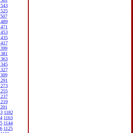
1561
1543
1525
1507
1489
1471
1453
1435
1417
1399
1381
1363
1345
1327
1309
1291
1273
1255
1237
1219
1201
83
1182
4
1163
5
1144
6
1125