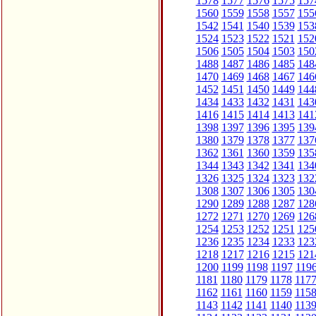
1578
1577
1576
1575
157
1560
1559
1558
1557
155
1542
1541
1540
1539
153
1524
1523
1522
1521
152
1506
1505
1504
1503
150
1488
1487
1486
1485
148
1470
1469
1468
1467
146
1452
1451
1450
1449
144
1434
1433
1432
1431
143
1416
1415
1414
1413
141
1398
1397
1396
1395
139
1380
1379
1378
1377
137
1362
1361
1360
1359
135
1344
1343
1342
1341
134
1326
1325
1324
1323
132
1308
1307
1306
1305
130
1290
1289
1288
1287
128
1272
1271
1270
1269
126
1254
1253
1252
1251
125
1236
1235
1234
1233
123
1218
1217
1216
1215
121
1200
1199
1198
1197
119
1181
1180
1179
1178
117
1162
1161
1160
1159
115
1143
1142
1141
1140
113