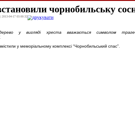
встановили чорнобильську сос
| 2013-04-17 03:00:32
друкувати
 дерево у вигляді хреста вважається символом траге
.
містили у меморіальному комплексі “Чорнобильський спас”.