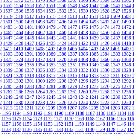
4
1573
1572
1571
1570
1569
1568
1567
1566
1565
1564
1563
1562
6
1555
1554
1553
1552
1551
1550
1549
1548
1547
1546
1545
1544
8
1537
1536
1535
1534
1533
1532
1531
1530
1529
1528
1527
1526
0
1519
1518
1517
1516
1515
1514
1513
1512
1511
1510
1509
1508
2
1501
1500
1499
1498
1497
1496
1495
1494
1493
1492
1491
1490
4
1483
1482
1481
1480
1479
1478
1477
1476
1475
1474
1473
1472
6
1465
1464
1463
1462
1461
1460
1459
1458
1457
1456
1455
1454
8
1447
1446
1445
1444
1443
1442
1441
1440
1439
1438
1437
1436
0
1429
1428
1427
1426
1425
1424
1423
1422
1421
1420
1419
1418
2
1411
1410
1409
1408
1407
1406
1405
1404
1403
1402
1401
1400
4
1393
1392
1391
1390
1389
1388
1387
1386
1385
1384
1383
1382
6
1375
1374
1373
1372
1371
1370
1369
1368
1367
1366
1365
1364
8
1357
1356
1355
1354
1353
1352
1351
1350
1349
1348
1347
1346
0
1339
1338
1337
1336
1335
1334
1333
1332
1331
1330
1329
1328
2
1321
1320
1319
1318
1317
1316
1315
1314
1313
1312
1311
1310
4
1303
1302
1301
1300
1299
1298
1297
1296
1295
1294
1293
1292
6
1285
1284
1283
1282
1281
1280
1279
1278
1277
1276
1275
1274
8
1267
1266
1265
1264
1263
1262
1261
1260
1259
1258
1257
1256
0
1249
1248
1247
1246
1245
1244
1243
1242
1241
1240
1239
1238
2
1231
1230
1229
1228
1227
1226
1225
1224
1223
1222
1221
1220
4
1213
1212
1211
1210
1209
1208
1207
1206
1205
1204
1203
1202
6
1195
1194
1193
1192
1191
1190
1189
1188
1187
1186
1185
1184
11
7
1176
1175
1174
1173
1172
1171
1170
1169
1168
1167
1166
1165
116
8
1157
1156
1155
1154
1153
1152
1151
1150
1149
1148
1147
1146
114
9
1138
1137
1136
1135
1134
1133
1132
1131
1130
1129
1128
1127
112