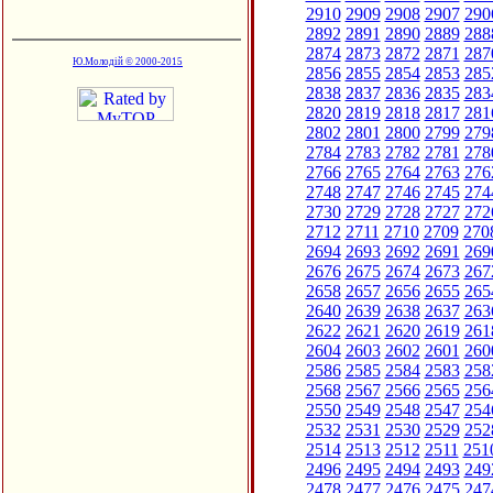
2910
2909
2908
2907
290
2892
2891
2890
2889
288
2874
2873
2872
2871
287
Ю.Молодій © 2000-2015
2856
2855
2854
2853
285
2838
2837
2836
2835
283
2820
2819
2818
2817
281
2802
2801
2800
2799
279
2784
2783
2782
2781
278
2766
2765
2764
2763
276
2748
2747
2746
2745
274
2730
2729
2728
2727
272
2712
2711
2710
2709
270
2694
2693
2692
2691
269
2676
2675
2674
2673
267
2658
2657
2656
2655
265
2640
2639
2638
2637
263
2622
2621
2620
2619
261
2604
2603
2602
2601
260
2586
2585
2584
2583
258
2568
2567
2566
2565
256
2550
2549
2548
2547
254
2532
2531
2530
2529
252
2514
2513
2512
2511
251
2496
2495
2494
2493
249
2478
2477
2476
2475
247