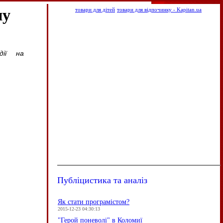
ну
товари для дітей
товари для відпочинку - Kapitan.ua
дії на
Публіцистика та аналіз
Як стати програмістом?
2015-12-23 04:30:13
"Герой поневолі" в Коломиї