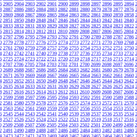
6
2905
2904
2903
2902
2901
2900
2899
2898
2897
2896
2895
2894
8
2887
2886
2885
2884
2883
2882
2881
2880
2879
2878
2877
2876
0
2869
2868
2867
2866
2865
2864
2863
2862
2861
2860
2859
2858
2
2851
2850
2849
2848
2847
2846
2845
2844
2843
2842
2841
2840
4
2833
2832
2831
2830
2829
2828
2827
2826
2825
2824
2823
2822
6
2815
2814
2813
2812
2811
2810
2809
2808
2807
2806
2805
2804
8
2797
2796
2795
2794
2793
2792
2791
2790
2789
2788
2787
2786
0
2779
2778
2777
2776
2775
2774
2773
2772
2771
2770
2769
2768
2
2761
2760
2759
2758
2757
2756
2755
2754
2753
2752
2751
2750
4
2743
2742
2741
2740
2739
2738
2737
2736
2735
2734
2733
2732
6
2725
2724
2723
2722
2721
2720
2719
2718
2717
2716
2715
2714
8
2707
2706
2705
2704
2703
2702
2701
2700
2699
2698
2697
2696
0
2689
2688
2687
2686
2685
2684
2683
2682
2681
2680
2679
2678
2
2671
2670
2669
2668
2667
2666
2665
2664
2663
2662
2661
2660
4
2653
2652
2651
2650
2649
2648
2647
2646
2645
2644
2643
2642
6
2635
2634
2633
2632
2631
2630
2629
2628
2627
2626
2625
2624
8
2617
2616
2615
2614
2613
2612
2611
2610
2609
2608
2607
2606
0
2599
2598
2597
2596
2595
2594
2593
2592
2591
2590
2589
2588
2
2581
2580
2579
2578
2577
2576
2575
2574
2573
2572
2571
2570
4
2563
2562
2561
2560
2559
2558
2557
2556
2555
2554
2553
2552
6
2545
2544
2543
2542
2541
2540
2539
2538
2537
2536
2535
2534
8
2527
2526
2525
2524
2523
2522
2521
2520
2519
2518
2517
2516
0
2509
2508
2507
2506
2505
2504
2503
2502
2501
2500
2499
2498
2
2491
2490
2489
2488
2487
2486
2485
2484
2483
2482
2481
2480
4
2473
2472
2471
2470
2469
2468
2467
2466
2465
2464
2463
2462