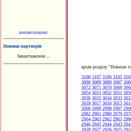
переглянути каталог
Новини партнерів
Завантаження ...
архів розділу "Новини та
3108
3107
3106
3105
310
3090
3089
3088
3087
308
3072
3071
3070
3069
306
3054
3053
3052
3051
305
3036
3035
3034
3033
303
3018
3017
3016
3015
301
3000
2999
2998
2997
299
2982
2981
2980
2979
297
2964
2963
2962
2961
296
2946
2945
2944
2943
294
2928
2927
2926
2925
292