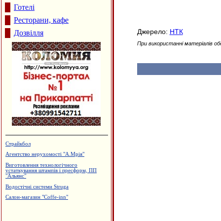
Готелі
Ресторани, кафе
Джерело:
НТК
Дозвілля
При використанні матеріалів об
Страйкбол
Агентство нерухомості "А.Мрія"
Виготовлення технологічного
устаткування штампів і пресформ, ПП
"Альянс"
Водостічні системи Struga
Салон-магазин "Coffe-inn"