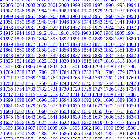
6
2005
2004
2003
2002
2001
2000
1999
1998
1997
1996
1995
1994
8
1987
1986
1985
1984
1983
1982
1981
1980
1979
1978
1977
1976
0
1969
1968
1967
1966
1965
1964
1963
1962
1961
1960
1959
1958
2
1951
1950
1949
1948
1947
1946
1945
1944
1943
1942
1941
1940
4
1933
1932
1931
1930
1929
1928
1927
1926
1925
1924
1923
1922
6
1915
1914
1913
1912
1911
1910
1909
1908
1907
1906
1905
1904
8
1897
1896
1895
1894
1893
1892
1891
1890
1889
1888
1887
1886
0
1879
1878
1877
1876
1875
1874
1873
1872
1871
1870
1869
1868
2
1861
1860
1859
1858
1857
1856
1855
1854
1853
1852
1851
1850
4
1843
1842
1841
1840
1839
1838
1837
1836
1835
1834
1833
1832
6
1825
1824
1823
1822
1821
1820
1819
1818
1817
1816
1815
1814
8
1807
1806
1805
1804
1803
1802
1801
1800
1799
1798
1797
1796
0
1789
1788
1787
1786
1785
1784
1783
1782
1781
1780
1779
1778
2
1771
1770
1769
1768
1767
1766
1765
1764
1763
1762
1761
1760
4
1753
1752
1751
1750
1749
1748
1747
1746
1745
1744
1743
1742
6
1735
1734
1733
1732
1731
1730
1729
1728
1727
1726
1725
1724
8
1717
1716
1715
1714
1713
1712
1711
1710
1709
1708
1707
1706
0
1699
1698
1697
1696
1695
1694
1693
1692
1691
1690
1689
1688
2
1681
1680
1679
1678
1677
1676
1675
1674
1673
1672
1671
1670
4
1663
1662
1661
1660
1659
1658
1657
1656
1655
1654
1653
1652
6
1645
1644
1643
1642
1641
1640
1639
1638
1637
1636
1635
1634
8
1627
1626
1625
1624
1623
1622
1621
1620
1619
1618
1617
1616
0
1609
1608
1607
1606
1605
1604
1603
1602
1601
1600
1599
1598
2
1591
1590
1589
1588
1587
1586
1585
1584
1583
1582
1581
1580