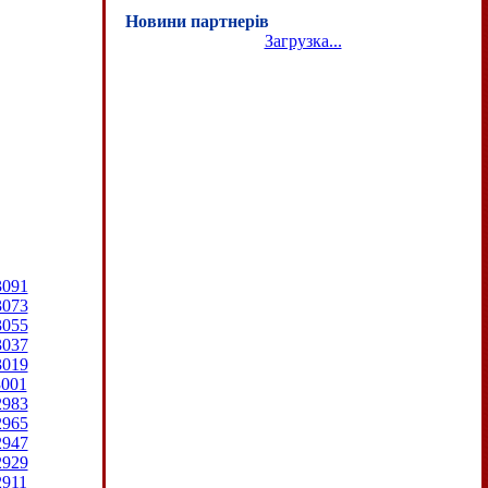
Новини партнерів
Загрузка...
3091
3073
3055
3037
3019
3001
2983
2965
2947
2929
2911