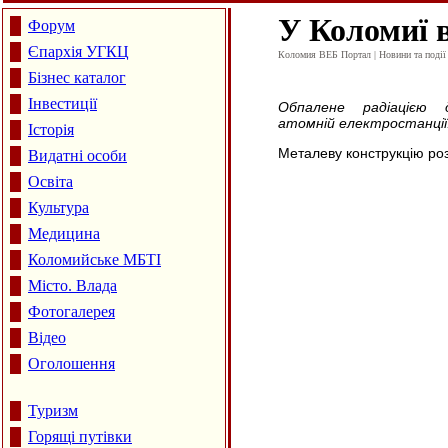
У Коломиї 
Форум
Єпархія УГКЦ
Коломия ВЕБ Портал | Новини та події 
Бізнес каталог
Інвестиції
Обпалене радіацією
атомній електростанції
Історія
Металеву конструкцію роз
Видатні особи
Освіта
Культура
Медицина
Коломийське МБТІ
Місто. Влада
Фотогалерея
Відео
Оголошення
Туризм
Горящі путівки