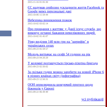
2015-11-16 01:05:30
ЄC надумав серйозно ускладнити життя Facebook та
Google через персональні дані
2015-10-06 11:59:44
Небезпека виникнення пожеж
2015-10-02 03:02:14
Про прощання з життям: у Данії існує служба, що
виконує останні бажання невиліковних людей.
2015-10-02 01:45:07
Уряд виділив 140 млн грн на "шерифів" в
українських селах
2015-09-23 05:59:57
Молодь витрачає на селфі 54 години на рік
2015-09-23 04:20:29
У коломиї розташується гірсько-піхотна бригада
2015-09-23 02:50:02
За скільки годин можна заробити на новий iPhone 6
в різних країнах світу (інфографіка)
2015-09-23 12:50:31
ООН оприлюднила шокуючий прогноз щодо
біженців у Європі
2015-09-22 06:39:49
усі публікації