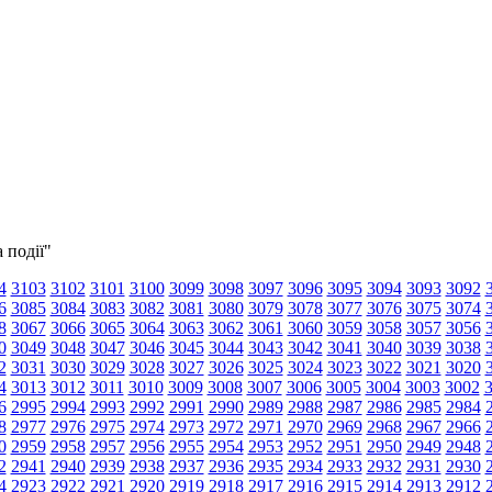
 події"
4
3103
3102
3101
3100
3099
3098
3097
3096
3095
3094
3093
3092
6
3085
3084
3083
3082
3081
3080
3079
3078
3077
3076
3075
3074
8
3067
3066
3065
3064
3063
3062
3061
3060
3059
3058
3057
3056
0
3049
3048
3047
3046
3045
3044
3043
3042
3041
3040
3039
3038
2
3031
3030
3029
3028
3027
3026
3025
3024
3023
3022
3021
3020
4
3013
3012
3011
3010
3009
3008
3007
3006
3005
3004
3003
3002
6
2995
2994
2993
2992
2991
2990
2989
2988
2987
2986
2985
2984
8
2977
2976
2975
2974
2973
2972
2971
2970
2969
2968
2967
2966
0
2959
2958
2957
2956
2955
2954
2953
2952
2951
2950
2949
2948
2
2941
2940
2939
2938
2937
2936
2935
2934
2933
2932
2931
2930
4
2923
2922
2921
2920
2919
2918
2917
2916
2915
2914
2913
2912