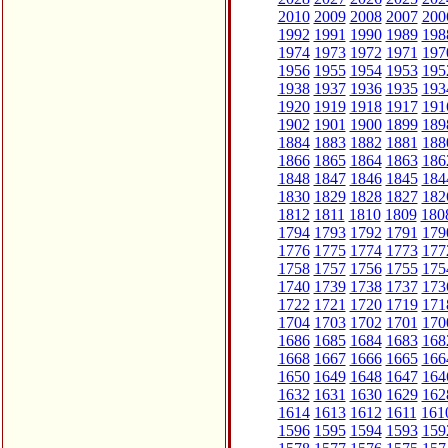
2010
2009
2008
2007
200
1992
1991
1990
1989
198
1974
1973
1972
1971
197
1956
1955
1954
1953
195
1938
1937
1936
1935
193
1920
1919
1918
1917
191
1902
1901
1900
1899
189
1884
1883
1882
1881
188
1866
1865
1864
1863
186
1848
1847
1846
1845
184
1830
1829
1828
1827
182
1812
1811
1810
1809
180
1794
1793
1792
1791
179
1776
1775
1774
1773
177
1758
1757
1756
1755
175
1740
1739
1738
1737
173
1722
1721
1720
1719
171
1704
1703
1702
1701
170
1686
1685
1684
1683
168
1668
1667
1666
1665
166
1650
1649
1648
1647
164
1632
1631
1630
1629
162
1614
1613
1612
1611
161
1596
1595
1594
1593
159