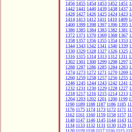
1456
1455
1454
1453
1452
1451
1
1442
1441
1440
1439
1438
1437
1
1428
1427
1426
1425
1424
1423
1
1414
1413
1412
1411
1410
1409
1
1400
1399
1398
1397
1396
1395
1
1386
1385
1384
1383
1382
1381
1
1372
1371
1370
1369
1368
1367
1
1358
1357
1356
1355
1354
1353
1
1344
1343
1342
1341
1340
1339
1
1330
1329
1328
1327
1326
1325
1
1316
1315
1314
1313
1312
1311
1
1302
1301
1300
1299
1298
1297
1
1288
1287
1286
1285
1284
1283
1
1274
1273
1272
1271
1270
1269
1
1260
1259
1258
1257
1256
1255
1
1246
1245
1244
1243
1242
1241
1
1232
1231
1230
1229
1228
1227
1
1218
1217
1216
1215
1214
1213
1
1204
1203
1202
1201
1200
1199
1
1190
1189
1188
1187
1186
1185
11
1176
1175
1174
1173
1172
1171
11
1162
1161
1160
1159
1158
1157
11
1148
1147
1146
1145
1144
1143
11
1134
1133
1132
1131
1130
1129
11
1120
1119
1118
1117
1116
1115
11