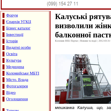
Калуські ряту
Форум
Єпархія УГКЦ
визволили жінк
Бізнес каталог
балконної паст
Інвестиції
Історія
Коломия ВЕБ Портал | Новини та події | 2012-03-31 
Видатні особи
Освіта
Культура
Медицина
Коломийське МБТІ
Місто. Влада
Фотогалерея
Відео
Оголошення
мешканка Калуша, що, за
Туризм