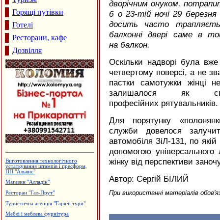
дворічним онуком, потрапи
Горящі путівки
б о 23-тій ночі 29 березня
досить часто трапляєтьс
Готелі
балконні двері саме в т
Ресторани, кафе
на балкон.
Дозвілля
Оскільки надворі була вже
четвертому поверсі, а не зв
пастки самотужки жінці н
залишалося як сп
професійних рятувальників.
Для порятунку «полонянк
служби довелося залучи
автомобіля ЗіЛ-131, по якій
допомогою універсального 
жінку від перспективи заночу
Турецька баня, сауна "Магнолія"
Лікувально-діагностичний центр
Автор: Сергій БІЛИЙ
"Поліфарм"
Салон-магазин "Меблі"
При використанні матеріалів обов'я
Водостічні системи Struga
Салон-магазин "Coffe-inn"