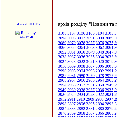
архів розділу "Новини та 
Ю.Молодій © 2000-2015
3108
3107
3106
3105
3104
3103
3
3094
3093
3092
3091
3090
3089
3
3080
3079
3078
3077
3076
3075
3
3066
3065
3064
3063
3062
3061
3
3052
3051
3050
3049
3048
3047
3
3038
3037
3036
3035
3034
3033
3
3024
3023
3022
3021
3020
3019
3
3010
3009
3008
3007
3006
3005
3
2996
2995
2994
2993
2992
2991
2
2982
2981
2980
2979
2978
2977
2
2968
2967
2966
2965
2964
2963
2
2954
2953
2952
2951
2950
2949
2
2940
2939
2938
2937
2936
2935
2
2926
2925
2924
2923
2922
2921
2
2912
2911
2910
2909
2908
2907
2
2898
2897
2896
2895
2894
2893
2
2884
2883
2882
2881
2880
2879
2
2870
2869
2868
2867
2866
2865
2