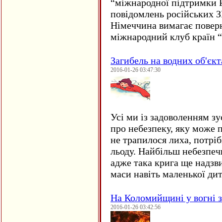
“міжнародної підтримки Р
повідомлень російських 
Німеччина вимагає повер
міжнародний клуб країн 
Загибель на водних об'єкт
2016-01-26 03:47:30
Усі ми із задоволенням зу
про небезпеку, яку може 
не трапилося лиха, потрі
льоду. Найбільш небезпеч
адже така крига ще надзв
маси навіть маленької д
На Коломийщині у вогні 
2016-01-26 03:42:56