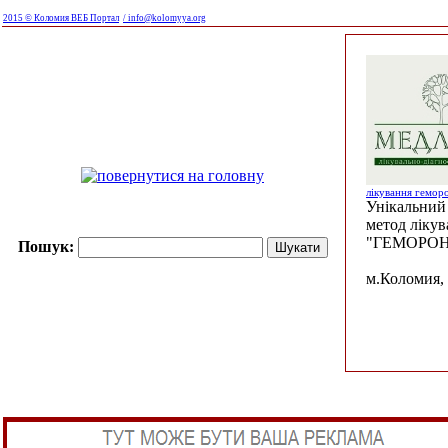
2015 © Коломия ВЕБ Портал
/ info@kolomyya.org
лікування гемор
Унікальний 
метод ліку
"ГЕМОРОН
Пошук:
м.Коломия, 