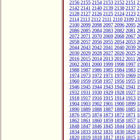
2156
2155
2154
2153
2152
2151
2
2142
2141
2140
2139
2138
2137
2
2128
2127
2126
2125
2124
2123
2
2114
2113
2112
2111
2110
2109
21
2100
2099
2098
2097
2096
2095
2
2086
2085
2084
2083
2082
2081
2
2072
2071
2070
2069
2068
2067
2
2058
2057
2056
2055
2054
2053
2
2044
2043
2042
2041
2040
2039
2
2030
2029
2028
2027
2026
2025
2
2016
2015
2014
2013
2012
2011
2
2002
2001
2000
1999
1998
1997
1
1988
1987
1986
1985
1984
1983
1
1974
1973
1972
1971
1970
1969
1
1960
1959
1958
1957
1956
1955
1
1946
1945
1944
1943
1942
1941
1
1932
1931
1930
1929
1928
1927
1
1918
1917
1916
1915
1914
1913
1
1904
1903
1902
1901
1900
1899
1
1890
1889
1888
1887
1886
1885
1
1876
1875
1874
1873
1872
1871
1
1862
1861
1860
1859
1858
1857
1
1848
1847
1846
1845
1844
1843
1
1834
1833
1832
1831
1830
1829
1
1820
1819
1818
1817
1816
1815
1