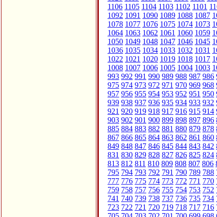
1106
1105
1104
1103
1102
1101
11
1092
1091
1090
1089
1088
1087
1
1078
1077
1076
1075
1074
1073
1
1064
1063
1062
1061
1060
1059
1
1050
1049
1048
1047
1046
1045
1
1036
1035
1034
1033
1032
1031
1
1022
1021
1020
1019
1018
1017
1
1008
1007
1006
1005
1004
1003
1
993
992
991
990
989
988
987
986
975
974
973
972
971
970
969
968
957
956
955
954
953
952
951
950
939
938
937
936
935
934
933
932
921
920
919
918
917
916
915
914
903
902
901
900
899
898
897
896
885
884
883
882
881
880
879
878
867
866
865
864
863
862
861
860
849
848
847
846
845
844
843
842
831
830
829
828
827
826
825
824
813
812
811
810
809
808
807
806
795
794
793
792
791
790
789
788
777
776
775
774
773
772
771
770
759
758
757
756
755
754
753
752
741
740
739
738
737
736
735
734
723
722
721
720
719
718
717
716
705
704
703
702
701
700
699
698