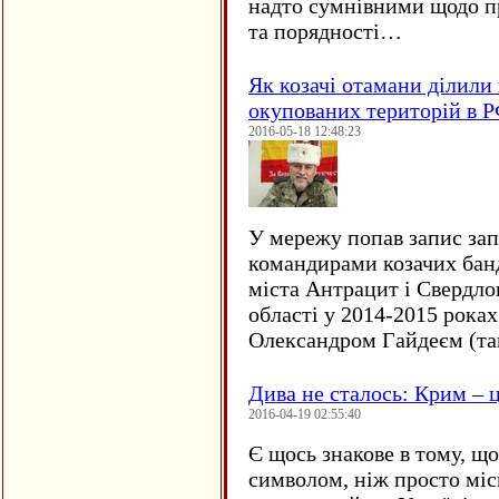
надто сумнівними щодо пр
та порядності…
Як козачі отамани ділили 
окупованих територій в 
2016-05-18 12:48:23
У мережу попав запис за
командирами козачих бан
міста Антрацит і Свердло
області у 2014-2015 рока
Олександром Гайдеєм (та
Дива не сталось: Крим – ц
2016-04-19 02:55:40
Є щось знакове в тому, що
символом, ніж просто мі