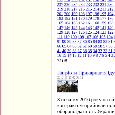
237
236
235
234
233
232
231
230
219
218
217
216
215
214
213
212
201
200
199
198
197
196
195
194
183
182
181
180
179
178
177
176
165
164
163
162
161
160
159
158
147
146
145
144
143
142
141
140
129
128
127
126
125
124
123
122
111
110
109
108
107
106
105
104
91
90
89
88
87
86
85
84
83
82
81
66
65
64
63
62
61
60
59
58
57
56
41
40
39
38
37
36
35
34
33
32
31
16
15
14
13
12
11
10
9
8
7
6
5
4
3
3108
Патріоти Прикарпаття іду
2016-11-23 02:59:12
З початку 2016 року на ві
контрактом прийняли понад
обороноздатність України 