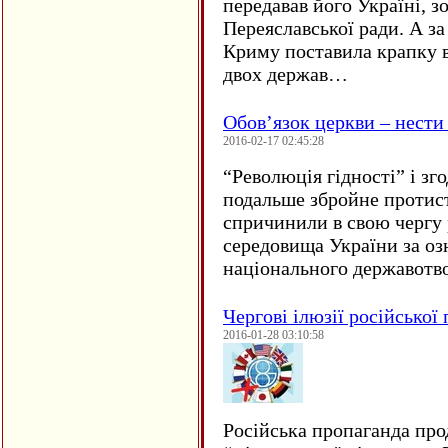
передавав його Україні, з
Переяславської ради. А за
Криму поставила крапку в
двох держав…
Обов’язок церкви – нести
2016-02-17 02:45:28
“
Революція гідності” і з
подальше збройне протис
спричинили в свою чергу
середовища України за оз
національного державот
Чергові ілюзії російської
2016-01-28 03:10:58
Російська пропаганда про