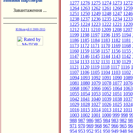
Новини партнерів
1277
1276
1275
1274
1273
1272
1264
1263
1262
1261
1260
1259
Завантаження ...
1251
1250
1249
1248
1247
1246
1238
1237
1236
1235
1234
1233
1225
1224
1223
1222
1221
1220
1212
1211
1210
1209
1208
1207
Ю.Молодій © 2000-2015
1199
1198
1197
1196
1195
1194
1186
1185
1184
1183
1182
1181
1173
1172
1171
1170
1169
1168
1160
1159
1158
1157
1156
1155
1147
1146
1145
1144
1143
1142
1134
1133
1132
1131
1130
1129
1121
1120
1119
1118
1117
1116
1
1107
1106
1105
1104
1103
1102
1094
1093
1092
1091
1090
1089
1081
1080
1079
1078
1077
1076
1068
1067
1066
1065
1064
1063
1055
1054
1053
1052
1051
1050
1042
1041
1040
1039
1038
1037
1029
1028
1027
1026
1025
1024
1016
1015
1014
1013
1012
1011
1003
1002
1001
1000
999
998
9
988
987
986
985
984
983
982
98
971
970
969
968
967
966
965
96
954
953
952
951
950
949
948
94