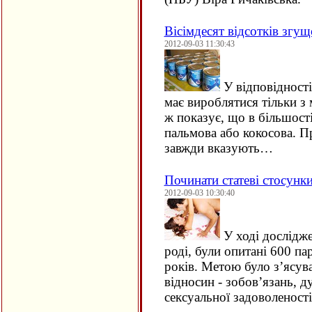
Вісімдесят відсотків згущ
2012-09-03 11:30:43
У відповідності
має вироблятися тільки з
ж показує, що в більшості
пальмова або кокосова. П
завжди вказують…
Починати статеві стосунк
2012-09-03 10:30:40
У ході дослідже
роді, були опитані 600 па
років. Метою було з’ясув
відносин - зобов’язань, д
сексуальної задоволеності