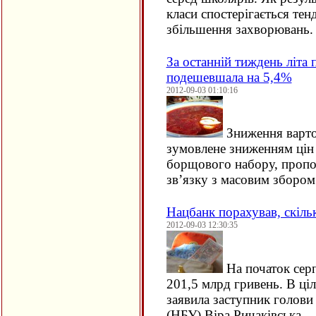
класи спостерігається тен
збільшення захворювань.
За останній тиждень літа
подешевшала на 5,4%
2012-09-03 01:10:16
Зниження варто
зумовлене зниженням цін 
борщового набору, пропоз
зв’язку з масовим збором
Нацбанк порахував, скіль
2012-09-03 12:30:35
На початок серп
201,5 млрд гривень. В ці
заявила заступник голови
(НБУ) Віра Ричаківська.