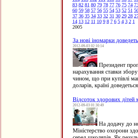
83
82
81
80
79
78
77
76
75
74
7
60
59
58
57
56
55
54
53
52
51
5
37
36
35
34
33
32
31
30
29
28
2
14
13
12
11
10
9
8
7
6
5
4
3
2
1
2005
За нові іномарки доведет
2012-09-03 02:10:14
Президент проп
нарахування ставки збору
чином, що при купівлі ма
доларів, країні доведеть
Відсоток здорових дітей
2012-09-03 01:30:49
На додачу до н
Міністерство охорони зд
серед школярів. Як резуль