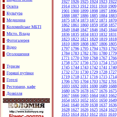
1927
1926
1925
1924
1923
1922
1914
1913
1912
1911
1910
1909
Освіта
1901
1900
1899
1898
1897
1896
Культура
1888
1887
1886
1885
1884
1883
Медицина
1875
1874
1873
1872
1871
1870
1862
1861
1860
1859
1858
1857
Коломийське МБТІ
1849
1848
1847
1846
1845
1844
Місто. Влада
1836
1835
1834
1833
1832
1831
1823
1822
1821
1820
1819
1818
Фотогалерея
1810
1809
1808
1807
1806
1805
Відео
1797
1796
1795
1794
1793
1792
1784
1783
1782
1781
1780
1779
Оголошення
1771
1770
1769
1768
1767
1766
1758
1757
1756
1755
1754
1753
Туризм
1745
1744
1743
1742
1741
1740
1732
1731
1730
1729
1728
1727
Горящі путівки
1719
1718
1717
1716
1715
1714
Готелі
1706
1705
1704
1703
1702
1701
1693
1692
1691
1690
1689
1688
Ресторани, кафе
1680
1679
1678
1677
1676
1675
Дозвілля
1667
1666
1665
1664
1663
1662
1654
1653
1652
1651
1650
1649
1641
1640
1639
1638
1637
1636
1628
1627
1626
1625
1624
1623
1615
1614
1613
1612
1611
1610