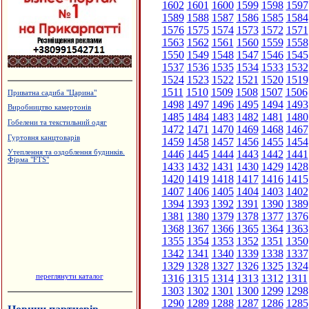
1602
1601
1600
1599
1598
1597
1589
1588
1587
1586
1585
1584
1576
1575
1574
1573
1572
1571
1563
1562
1561
1560
1559
1558
1550
1549
1548
1547
1546
1545
1537
1536
1535
1534
1533
1532
1524
1523
1522
1521
1520
1519
1511
1510
1509
1508
1507
1506
Приватна садиба "Царина"
1498
1497
1496
1495
1494
1493
Виробництво камертонів
1485
1484
1483
1482
1481
1480
Гобелени та текстильний одяг
1472
1471
1470
1469
1468
1467
Гуртовня канцтоварів
1459
1458
1457
1456
1455
1454
1446
1445
1444
1443
1442
1441
Утеплення та оздоблення будинків.
Фірма "FTS"
1433
1432
1431
1430
1429
1428
1420
1419
1418
1417
1416
1415
1407
1406
1405
1404
1403
1402
1394
1393
1392
1391
1390
1389
1381
1380
1379
1378
1377
1376
1368
1367
1366
1365
1364
1363
1355
1354
1353
1352
1351
1350
1342
1341
1340
1339
1338
1337
1329
1328
1327
1326
1325
1324
переглянути каталог
1316
1315
1314
1313
1312
1311
1303
1302
1301
1300
1299
1298
1290
1289
1288
1287
1286
1285