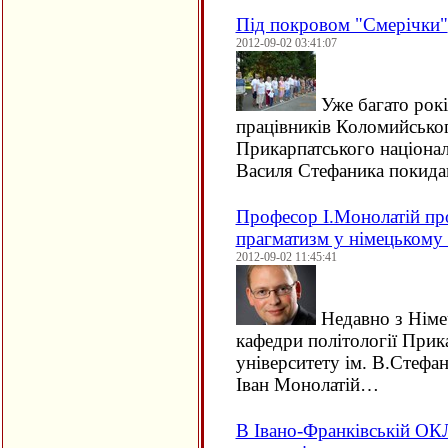
Під покровом "Смерічки"
2012-09-02 03:41:07
Уже багато рокі
працівників Коломийсько
Прикарпатського націонал
Василя Стефаника покида
Професор І.Монолатій про
прагматизм у німецькому
2012-09-02 11:45:41
Недавно з Німе
кафедри політології Прик
університету ім. В.Стефа
Іван Монолатій…
В Івано-Франківській ОК