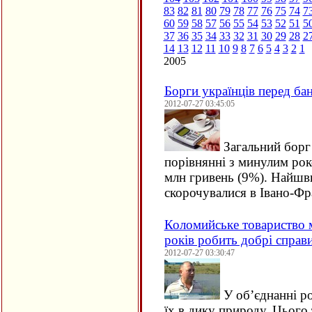
83
82
81
80
79
78
77
76
75
74
7
60
59
58
57
56
55
54
53
52
51
5
37
36
35
34
33
32
31
30
29
28
2
14
13
12
11
10
9
8
7
6
5
4
3
2
1
2005
Борги українців перед ба
2012-07-27 03:45:05
Загальний борг 
порівнянні з минулим рок
млн гривень (9%). Найшв
скорочувалися в Івано-Фр
Коломийське товариство м
років робить добрі справ
2012-07-27 03:30:47
У об’єднанні ро
їх в дику природу. Цього