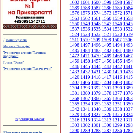
1602
1601
1600
1599
1598
1597
1589
1588
1587
1586
1585
1584
1576
1575
1574
1573
1572
1571
1563
1562
1561
1560
1559
1558
1550
1549
1548
1547
1546
1545
1537
1536
1535
1534
1533
1532
1524
1523
1522
1521
1520
1519
1511
1510
1509
1508
1507
1506
Дзвони церковні
1498
1497
1496
1495
1494
1493
Магазин "Алладін"
1485
1484
1483
1482
1481
1480
Туристична агенція "Галицькі
1472
1471
1470
1469
1468
1467
подорожі"
1459
1458
1457
1456
1455
1454
Готель "Велес"
1446
1445
1444
1443
1442
1441
Туристична агенція "Гарячі тури"
1433
1432
1431
1430
1429
1428
1420
1419
1418
1417
1416
1415
1407
1406
1405
1404
1403
1402
1394
1393
1392
1391
1390
1389
1381
1380
1379
1378
1377
1376
1368
1367
1366
1365
1364
1363
1355
1354
1353
1352
1351
1350
1342
1341
1340
1339
1338
1337
1329
1328
1327
1326
1325
1324
переглянути каталог
1316
1315
1314
1313
1312
1311
1303
1302
1301
1300
1299
1298
1290
1289
1288
1287
1286
1285