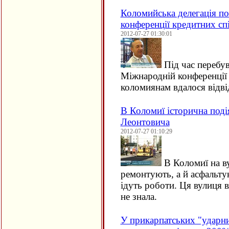
Коломийська делегація п
конференції кредитних сп
2012-07-27 01:30:01
Під час перебув
Міжнародній конференції 
коломиянам вдалося відвід
В Коломиї історична под
Леонтовича
2012-07-27 01:10:29
В Коломиї на ву
ремонтують, а й асфальт
ідуть роботи. Ця вулиця 
не знала.
У прикарпатських "ударни