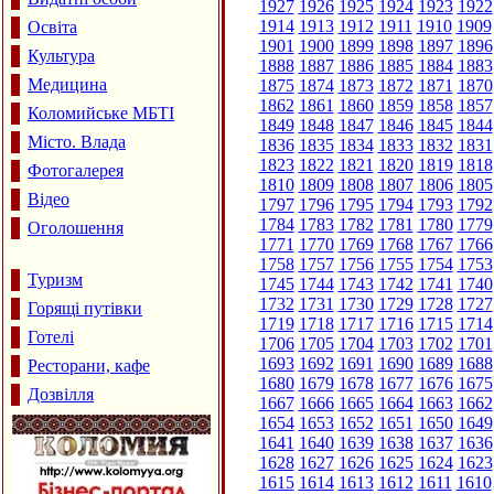
1927
1926
1925
1924
1923
1922
1914
1913
1912
1911
1910
1909
Освіта
1901
1900
1899
1898
1897
1896
Культура
1888
1887
1886
1885
1884
1883
Медицина
1875
1874
1873
1872
1871
1870
1862
1861
1860
1859
1858
1857
Коломийське МБТІ
1849
1848
1847
1846
1845
1844
Місто. Влада
1836
1835
1834
1833
1832
1831
1823
1822
1821
1820
1819
1818
Фотогалерея
1810
1809
1808
1807
1806
1805
Відео
1797
1796
1795
1794
1793
1792
1784
1783
1782
1781
1780
1779
Оголошення
1771
1770
1769
1768
1767
1766
1758
1757
1756
1755
1754
1753
Туризм
1745
1744
1743
1742
1741
1740
1732
1731
1730
1729
1728
1727
Горящі путівки
1719
1718
1717
1716
1715
1714
Готелі
1706
1705
1704
1703
1702
1701
1693
1692
1691
1690
1689
1688
Ресторани, кафе
1680
1679
1678
1677
1676
1675
Дозвілля
1667
1666
1665
1664
1663
1662
1654
1653
1652
1651
1650
1649
1641
1640
1639
1638
1637
1636
1628
1627
1626
1625
1624
1623
1615
1614
1613
1612
1611
1610