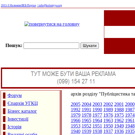
2015 © Коломия ВЕБ Портал
/ info@kolomyya.org
Пошук:
архів розділу "Публіцистика т
Форум
Єпархія УГКЦ
2005
2004
2003
2002
2001
2000
1992
1991
1990
1989
1988
1987
Бізнес каталог
1979
1978
1977
1976
1975
1974
Інвестиції
1966
1965
1964
1963
1962
1961
1953
1952
1951
1950
1949
1948
Історія
1940
1939
1938
1937
1936
1935
Видатні особи