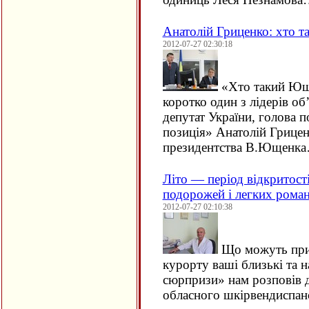
Анатолій Гриценко: хто 
2012-07-27 02:30:18
«Хто такий Юще
коротко один з лідерів об
депутат України, голова п
позиція» Анатолій Гриценк
президентства В.Ющенк
Літо — період відкритості
подорожей і легких роман
2012-07-27 02:10:38
Що можуть прив
курорту ваші близькі та н
сюрпризи» нам розповів 
обласного шкірвендиспа