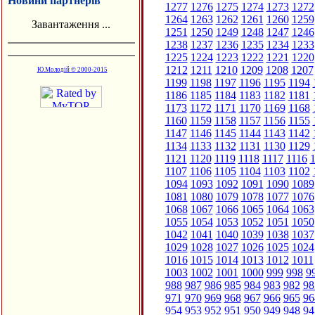
Новини партнерів
1277
1276
1275
1274
1273
1272
1264
1263
1262
1261
1260
1259
Завантаження ...
1251
1250
1249
1248
1247
1246
1238
1237
1236
1235
1234
1233
1225
1224
1223
1222
1221
1220
1212
1211
1210
1209
1208
1207
Ю.Молодій © 2000-2015
1199
1198
1197
1196
1195
1194
1186
1185
1184
1183
1182
1181
1173
1172
1171
1170
1169
1168
1160
1159
1158
1157
1156
1155
1147
1146
1145
1144
1143
1142
1134
1133
1132
1131
1130
1129
1121
1120
1119
1118
1117
1116
1
1107
1106
1105
1104
1103
1102
1094
1093
1092
1091
1090
1089
1081
1080
1079
1078
1077
1076
1068
1067
1066
1065
1064
1063
1055
1054
1053
1052
1051
1050
1042
1041
1040
1039
1038
1037
1029
1028
1027
1026
1025
1024
1016
1015
1014
1013
1012
1011
1003
1002
1001
1000
999
998
9
988
987
986
985
984
983
982
98
971
970
969
968
967
966
965
96
954
953
952
951
950
949
948
94