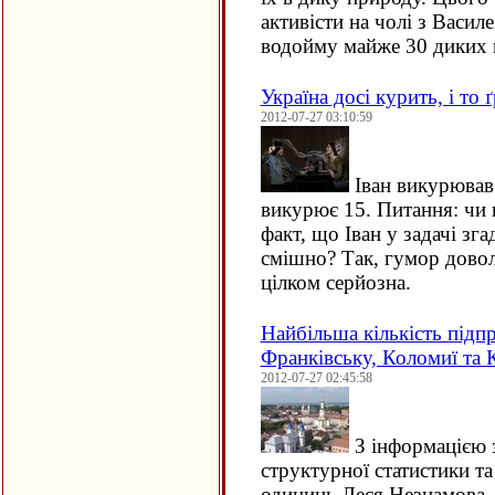
активісти на чолі з Васи
водойму майже 30 диких 
Україна досі курить, і то
2012-07-27 03:10:59
Іван викурював 
викурює 15. Питання: чи
факт, що Іван у задачі зг
смішно? Так, гумор довол
цілком серйозна.
Найбільша кількість підп
Франківську, Коломиї та 
2012-07-27 02:45:58
З інформацією з
структурної статистики та
одиниць Леся Незнамова