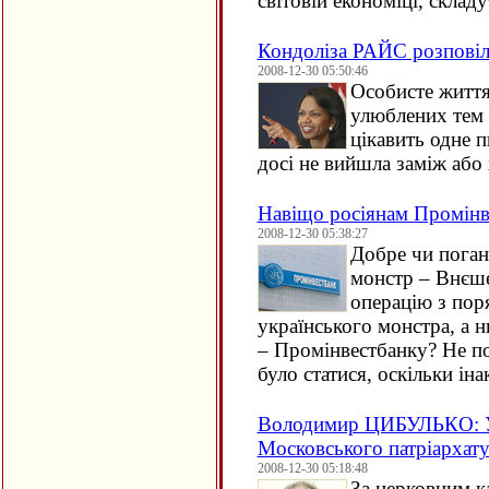
світовій економіці, склад
Кондоліза РАЙС розповіла
2008-12-30 05:50:46
Особисте життя
улюблених тем 
цікавить одне 
досі не вийшла заміж або
Навіщо росіянам Промінв
2008-12-30 05:38:27
Добре чи поган
монстр – Внєше
операцію з по
українського монстра, а 
– Промінвестбанку? Не по
було статися, оскільки іна
Володимир ЦИБУЛЬКО: Ук
Московського патріархат
2008-12-30 05:18:48
За церковним 