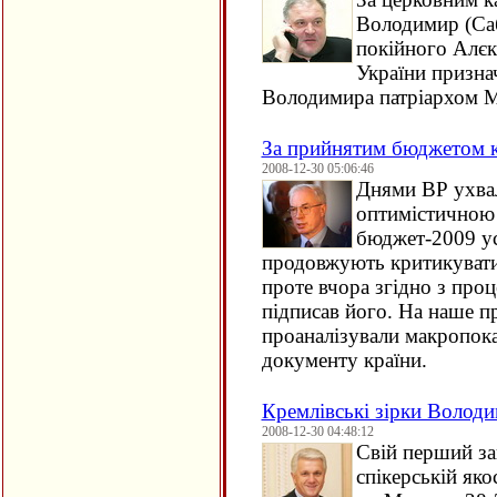
Володимир (Саб
покійного Алєк
України призн
Володимира патріархом Мо
За прийнятим бюджетом к
2008-12-30 05:06:46
Днями ВР ухвал
оптимістичною 
бюджет-2009 ус
продовжують критикувати,
проте вчора згідно з п
підписав його. На наше п
проаналізували макропок
документу країни.
Кремлівські зірки Волод
2008-12-30 04:48:12
Свій перший за
спікерській як