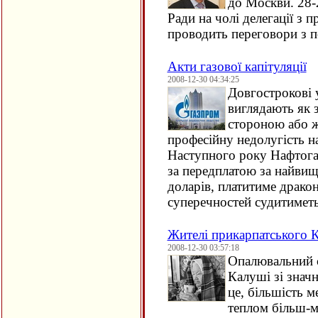
до Москви. 28-
Ради на чолі делегації з п
проводить переговори з п
Акти газової капітуляції
2008-12-30 04:34:25
Довгострокові 
виглядають як 
стороною або ж
професійну недолугість н
Наступного року Нафтога
за передплатою за найвищ
доларів, платитиме дракон
суперечностей судитимет
Жителі прикарпатського К
2008-12-30 03:57:18
Опалювальний с
Калуші зі знач
це, більшість м
теплом більш-м