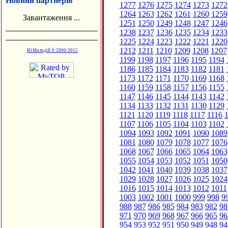
Новини партнерів
1277
1276
1275
1274
1273
1272
1264
1263
1262
1261
1260
1259
Завантаження ...
1251
1250
1249
1248
1247
1246
1238
1237
1236
1235
1234
1233
1225
1224
1223
1222
1221
1220
1212
1211
1210
1209
1208
1207
Ю.Молодій © 2000-2015
1199
1198
1197
1196
1195
1194
1186
1185
1184
1183
1182
1181
1173
1172
1171
1170
1169
1168
1160
1159
1158
1157
1156
1155
1147
1146
1145
1144
1143
1142
1134
1133
1132
1131
1130
1129
1121
1120
1119
1118
1117
1116
1
1107
1106
1105
1104
1103
1102
1094
1093
1092
1091
1090
1089
1081
1080
1079
1078
1077
1076
1068
1067
1066
1065
1064
1063
1055
1054
1053
1052
1051
1050
1042
1041
1040
1039
1038
1037
1029
1028
1027
1026
1025
1024
1016
1015
1014
1013
1012
1011
1003
1002
1001
1000
999
998
9
988
987
986
985
984
983
982
98
971
970
969
968
967
966
965
96
954
953
952
951
950
949
948
94