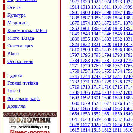
1927
1926
1925
1924
1923
1922
1914
1913
1912
1911
1910
1909
Освіта
1901
1900
1899
1898
1897
1896
Культура
1888
1887
1886
1885
1884
1883
Медицина
1875
1874
1873
1872
1871
1870
1862
1861
1860
1859
1858
1857
Коломийське МБТІ
1849
1848
1847
1846
1845
1844
Місто. Влада
1836
1835
1834
1833
1832
1831
1823
1822
1821
1820
1819
1818
Фотогалерея
1810
1809
1808
1807
1806
1805
Відео
1797
1796
1795
1794
1793
1792
1784
1783
1782
1781
1780
1779
Оголошення
1771
1770
1769
1768
1767
1766
1758
1757
1756
1755
1754
1753
Туризм
1745
1744
1743
1742
1741
1740
1732
1731
1730
1729
1728
1727
Горящі путівки
1719
1718
1717
1716
1715
1714
Готелі
1706
1705
1704
1703
1702
1701
1693
1692
1691
1690
1689
1688
Ресторани, кафе
1680
1679
1678
1677
1676
1675
Дозвілля
1667
1666
1665
1664
1663
1662
1654
1653
1652
1651
1650
1649
1641
1640
1639
1638
1637
1636
1628
1627
1626
1625
1624
1623
1615
1614
1613
1612
1611
1610