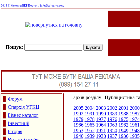
2015 © Коломия ВЕБ Портал
/ info@kolomyya.org
Пошук:
архів розділу "Публіцистика т
Форум
Єпархія УГКЦ
2005
2004
2003
2002
2001
2000
1992
1991
1990
1989
1988
1987
Бізнес каталог
1979
1978
1977
1976
1975
1974
Інвестиції
1966
1965
1964
1963
1962
1961
1953
1952
1951
1950
1949
1948
Історія
1940
1939
1938
1937
1936
1935
Видатні особи