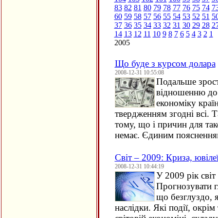
83
82
81
80
79
78
77
76
75
74
7
60
59
58
57
56
55
54
53
52
51
5
37
36
35
34
33
32
31
30
29
28
2
14
13
12
11
10
9
8
7
6
5
4
3
2
1
2005
Що буде з курсом долара
2008-12-31 10:55:08
Подальше зрос
відношенню до 
економіку краї
твердженням згодні всі. 
тому, що і причин для та
немає. Єдиним поясненням
Світ – 2009: Криза, ювіле
2008-12-31 10:44:19
У 2009 рік світ
Прогнозувати г
що безглуздо, я
наслідки. Які події, окрі