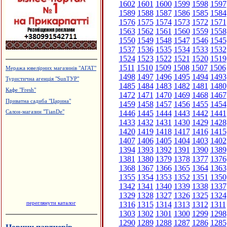
1602
1601
1600
1599
1598
1597
1589
1588
1587
1586
1585
1584
1576
1575
1574
1573
1572
1571
1563
1562
1561
1560
1559
1558
1550
1549
1548
1547
1546
1545
1537
1536
1535
1534
1533
1532
1524
1523
1522
1521
1520
1519
1511
1510
1509
1508
1507
1506
Меража ювелірних магазинів "АГАТ"
1498
1497
1496
1495
1494
1493
Туристична агенція "SunТУР"
1485
1484
1483
1482
1481
1480
Кафе "Fresh"
1472
1471
1470
1469
1468
1467
Приватна садиба "Царина"
1459
1458
1457
1456
1455
1454
1446
1445
1444
1443
1442
1441
Салон-магазин "TianDe"
1433
1432
1431
1430
1429
1428
1420
1419
1418
1417
1416
1415
1407
1406
1405
1404
1403
1402
1394
1393
1392
1391
1390
1389
1381
1380
1379
1378
1377
1376
1368
1367
1366
1365
1364
1363
1355
1354
1353
1352
1351
1350
1342
1341
1340
1339
1338
1337
1329
1328
1327
1326
1325
1324
переглянути каталог
1316
1315
1314
1313
1312
1311
1303
1302
1301
1300
1299
1298
1290
1289
1288
1287
1286
1285