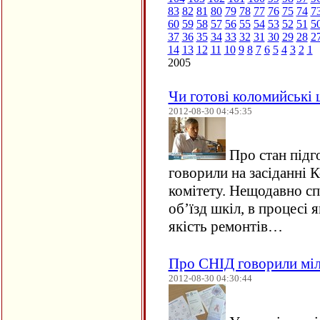
83
82
81
80
79
78
77
76
75
74
7
60
59
58
57
56
55
54
53
52
51
5
37
36
35
34
33
32
31
30
29
28
2
14
13
12
11
10
9
8
7
6
5
4
3
2
1
2005
Чи готові коломийські 
2012-08-30 04:45:35
Про стан підг
говорили на засіданні 
комітету. Нещодавно сп
об’їзд шкіл, в процесі 
якість ремонтів…
Про СНІД говорили мілі
2012-08-30 04:30:44