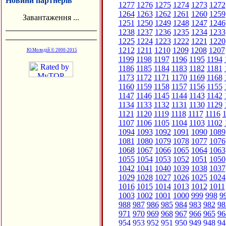
Новини партнерів
1277
1276
1275
1274
1273
1272
1264
1263
1262
1261
1260
1259
Завантаження ...
1251
1250
1249
1248
1247
1246
1238
1237
1236
1235
1234
1233
1225
1224
1223
1222
1221
1220
1212
1211
1210
1209
1208
1207
Ю.Молодій © 2000-2015
1199
1198
1197
1196
1195
1194
1186
1185
1184
1183
1182
1181
1173
1172
1171
1170
1169
1168
1160
1159
1158
1157
1156
1155
1147
1146
1145
1144
1143
1142
1134
1133
1132
1131
1130
1129
1121
1120
1119
1118
1117
1116
1
1107
1106
1105
1104
1103
1102
1094
1093
1092
1091
1090
1089
1081
1080
1079
1078
1077
1076
1068
1067
1066
1065
1064
1063
1055
1054
1053
1052
1051
1050
1042
1041
1040
1039
1038
1037
1029
1028
1027
1026
1025
1024
1016
1015
1014
1013
1012
1011
1003
1002
1001
1000
999
998
9
988
987
986
985
984
983
982
98
971
970
969
968
967
966
965
96
954
953
952
951
950
949
948
94