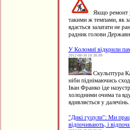
Якщо ремонт у
такими ж темпами, як з
вдасться залатати не ра
радник голови Держав
У Коломиї відкрили па
2012-08-30 10:30:09
Скульптура Ка
ніби піднімаючись схода
Іван Франко іде назуст
холодними очима та вд
вдивляється у далечінь.
"Дикі гуцули": Ми прац
відпочивають, і відпоч