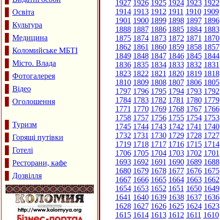
1927
1926
1925
1924
1923
1922
1914
1913
1912
1911
1910
1909
Освіта
1901
1900
1899
1898
1897
1896
Культура
1888
1887
1886
1885
1884
1883
Медицина
1875
1874
1873
1872
1871
1870
1862
1861
1860
1859
1858
1857
Коломийське МБТІ
1849
1848
1847
1846
1845
1844
Місто. Влада
1836
1835
1834
1833
1832
1831
1823
1822
1821
1820
1819
1818
Фотогалерея
1810
1809
1808
1807
1806
1805
Відео
1797
1796
1795
1794
1793
1792
1784
1783
1782
1781
1780
1779
Оголошення
1771
1770
1769
1768
1767
1766
1758
1757
1756
1755
1754
1753
Туризм
1745
1744
1743
1742
1741
1740
1732
1731
1730
1729
1728
1727
Горящі путівки
1719
1718
1717
1716
1715
1714
Готелі
1706
1705
1704
1703
1702
1701
1693
1692
1691
1690
1689
1688
Ресторани, кафе
1680
1679
1678
1677
1676
1675
Дозвілля
1667
1666
1665
1664
1663
1662
1654
1653
1652
1651
1650
1649
1641
1640
1639
1638
1637
1636
1628
1627
1626
1625
1624
1623
1615
1614
1613
1612
1611
1610