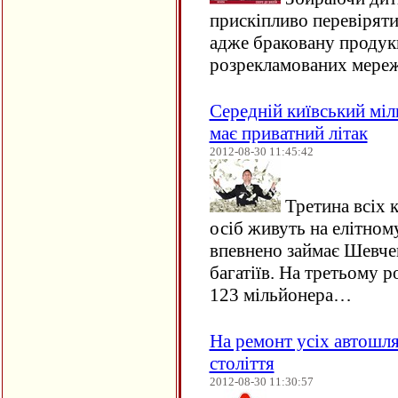
прискіпливо перевіряти 
адже браковану продук
розрекламованих мере
Середній київський міль
має приватний літак
2012-08-30 11:45:42
Третина всіх к
осіб живуть на елітном
впевнено займає Шевчен
багатіїв. На третьому р
123 мільйонера…
На ремонт усіх автошл
століття
2012-08-30 11:30:57