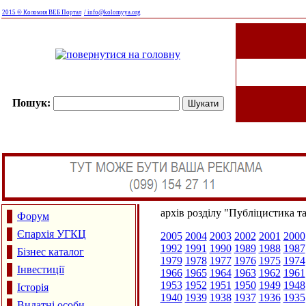
2015 © Коломия ВЕБ Портал
/ info@kolomyya.org
Пошук:
архів розділу "Публіцистика т
Форум
Єпархія УГКЦ
2005
2004
2003
2002
2001
2000
1992
1991
1990
1989
1988
1987
Бізнес каталог
1979
1978
1977
1976
1975
1974
Інвестиції
1966
1965
1964
1963
1962
1961
1953
1952
1951
1950
1949
1948
Історія
1940
1939
1938
1937
1936
1935
Видатні особи