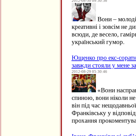
2012-08-30 09:30:36
Вони – молоді,
креативні і зовсім не д
всюди, де весело, гамір
український гумор.
Ющенко про екс-соратн
завжди стояли у мене з
2012-08-29 05:30:46
«Вони насправ
спиною, вони ніколи не 
він під час нещодавньої
Франківську у відповід
прохання прокоментув