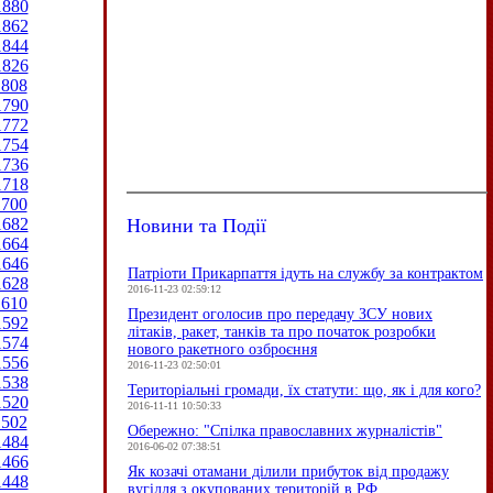
1880
1862
1844
1826
1808
1790
1772
1754
1736
1718
1700
Новини та Події
1682
1664
1646
Патріоти Прикарпаття ідуть на службу за контрактом
1628
2016-11-23 02:59:12
1610
Президент оголосив про передачу ЗСУ нових
1592
літаків, ракет, танків та про початок розробки
1574
нового ракетного озброєння
1556
2016-11-23 02:50:01
1538
Територіальні громади, їх статути: що, як і для кого?
1520
2016-11-11 10:50:33
1502
Обережно: "Спілка православних журналістів"
1484
2016-06-02 07:38:51
1466
Як козачі отамани ділили прибуток від продажу
1448
вугілля з окупованих територій в РФ