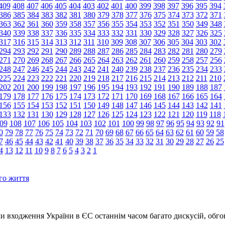
409
408
407
406
405
404
403
402
401
400
399
398
397
396
395
394
386
385
384
383
382
381
380
379
378
377
376
375
374
373
372
371
363
362
361
360
359
358
357
356
355
354
353
352
351
350
349
348
340
339
338
337
336
335
334
333
332
331
330
329
328
327
326
325
317
316
315
314
313
312
311
310
309
308
307
306
305
304
303
302
294
293
292
291
290
289
288
287
286
285
284
283
282
281
280
279
271
270
269
268
267
266
265
264
263
262
261
260
259
258
257
256
248
247
246
245
244
243
242
241
240
239
238
237
236
235
234
233
225
224
223
222
221
220
219
218
217
216
215
214
213
212
211
210
202
201
200
199
198
197
196
195
194
193
192
191
190
189
188
187
179
178
177
176
175
174
173
172
171
170
169
168
167
166
165
164
156
155
154
153
152
151
150
149
148
147
146
145
144
143
142
141
133
132
131
130
129
128
127
126
125
124
123
122
121
120
119
118
09
108
107
106
105
104
103
102
101
100
99
98
97
96
95
94
93
92
91
0
79
78
77
76
75
74
73
72
71
70
69
68
67
66
65
64
63
62
61
60
59
58
7
46
45
44
43
42
41
40
39
38
37
36
35
34
33
32
31
30
29
28
27
26
25
4
13
12
11
10
9
8
7
6
5
4
3
2
1
го життя
 входження України в ЄС останнім часом багато дискусій, обго