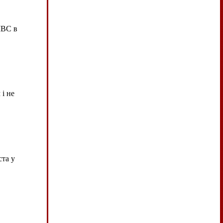
МВС в
і не
ста у