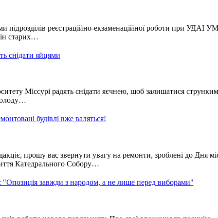
и підрозділів реєстраційно-екзаменаційної роботи при УДАІ У
мін старих…
ть снідати яйцями
ситету Міссурі радять снідати яєчнею, щоб залишатися струнким 
 голоду…
емонтовані будівлі вже валяться!
кціє, прошу вас звернути увагу на ремонти, зроблені до Дня мі
криття Катедрального Собору…
Опозиція завжди з народом, а не лише перед виборами"