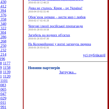
1430
2016-05-18 12:48:23
1412
Дива не сталось: Крим – це Україна!
1394
2016-04-19 02:55:40
1376
Обов’язок церкви – нести мир і любов
1358
2016-02-17 02:45:28
1340
Чергові ілюзії російської пропаганди
1322
2016-01-28 03:10:58
1304
Загибель на водних об'єктах
1286
2016-01-26 03:47:30
1268
На Коломийщині у вогні загинула людина
1250
2016-01-26 03:42:56
1232
1214
усі публікації
196
8
1177
9
1158
Новини партнерів
0
1139
Загрузка...
1
1120
1101
1083
1065
1047
1029
1011
991