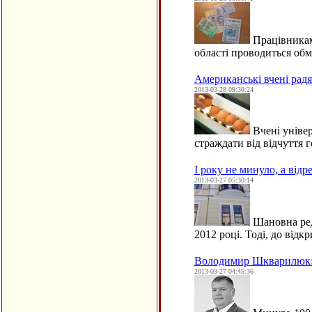
Працівникам
області проводиться об
Американські вчені радя
2013-03-28 09:30:24
Вчені універ
страждати від відчуття
І року не минуло, а відр
2013-03-27 05:30:14
Шановна реда
2012 році. Тоді, до від
Володимир Шкварилюк: "
2013-03-27 04:45:36