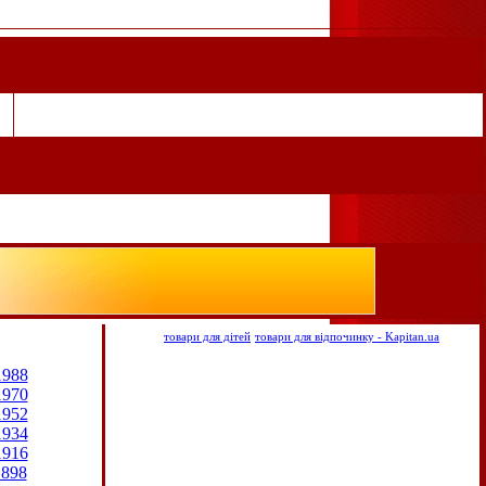
товари для дітей
товари для відпочинку - Kapitan.ua
1988
1970
1952
1934
1916
1898