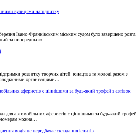
ічними вулицями напідпитку
ерезня Івано-Франківським міським судом було завершено розгл
нений за попередньою…
і
ідтримки розвитку творчих дітей, юнацтва та молоді разом з
молодіжними організаціями…
обільних аферистів є ціннішими за будь-який трофей з автівок
и для автомобільних аферистів є ціннішими за будь-який трофей
м номерам можна…
чення водія не передбачає складання іспитів