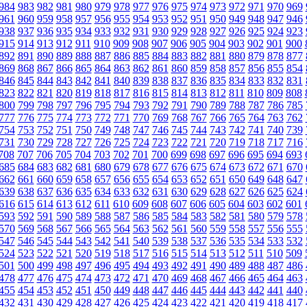
984
983
982
981
980
979
978
977
976
975
974
973
972
971
970
969
961
960
959
958
957
956
955
954
953
952
951
950
949
948
947
946
938
937
936
935
934
933
932
931
930
929
928
927
926
925
924
923
915
914
913
912
911
910
909
908
907
906
905
904
903
902
901
900
892
891
890
889
888
887
886
885
884
883
882
881
880
879
878
877
869
868
867
866
865
864
863
862
861
860
859
858
857
856
855
854
846
845
844
843
842
841
840
839
838
837
836
835
834
833
832
831
823
822
821
820
819
818
817
816
815
814
813
812
811
810
809
808
800
799
798
797
796
795
794
793
792
791
790
789
788
787
786
785
777
776
775
774
773
772
771
770
769
768
767
766
765
764
763
762
754
753
752
751
750
749
748
747
746
745
744
743
742
741
740
739
731
730
729
728
727
726
725
724
723
722
721
720
719
718
717
716
708
707
706
705
704
703
702
701
700
699
698
697
696
695
694
693
685
684
683
682
681
680
679
678
677
676
675
674
673
672
671
670
662
661
660
659
658
657
656
655
654
653
652
651
650
649
648
647
639
638
637
636
635
634
633
632
631
630
629
628
627
626
625
624
616
615
614
613
612
611
610
609
608
607
606
605
604
603
602
601
593
592
591
590
589
588
587
586
585
584
583
582
581
580
579
578
570
569
568
567
566
565
564
563
562
561
560
559
558
557
556
555
547
546
545
544
543
542
541
540
539
538
537
536
535
534
533
532
524
523
522
521
520
519
518
517
516
515
514
513
512
511
510
509
501
500
499
498
497
496
495
494
493
492
491
490
489
488
487
486
478
477
476
475
474
473
472
471
470
469
468
467
466
465
464
463
455
454
453
452
451
450
449
448
447
446
445
444
443
442
441
440
432
431
430
429
428
427
426
425
424
423
422
421
420
419
418
417