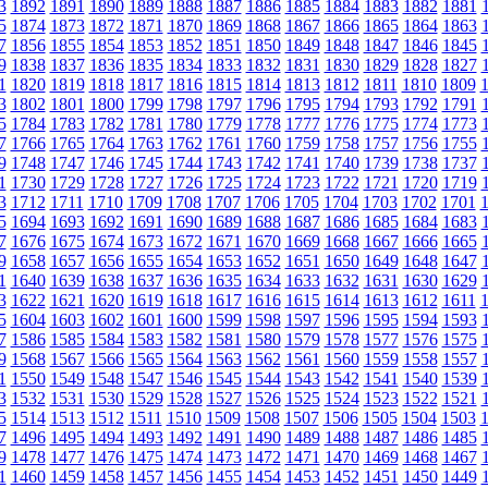
3
1892
1891
1890
1889
1888
1887
1886
1885
1884
1883
1882
1881
5
1874
1873
1872
1871
1870
1869
1868
1867
1866
1865
1864
1863
7
1856
1855
1854
1853
1852
1851
1850
1849
1848
1847
1846
1845
9
1838
1837
1836
1835
1834
1833
1832
1831
1830
1829
1828
1827
1
1820
1819
1818
1817
1816
1815
1814
1813
1812
1811
1810
1809
3
1802
1801
1800
1799
1798
1797
1796
1795
1794
1793
1792
1791
5
1784
1783
1782
1781
1780
1779
1778
1777
1776
1775
1774
1773
7
1766
1765
1764
1763
1762
1761
1760
1759
1758
1757
1756
1755
9
1748
1747
1746
1745
1744
1743
1742
1741
1740
1739
1738
1737
1
1730
1729
1728
1727
1726
1725
1724
1723
1722
1721
1720
1719
3
1712
1711
1710
1709
1708
1707
1706
1705
1704
1703
1702
1701
5
1694
1693
1692
1691
1690
1689
1688
1687
1686
1685
1684
1683
7
1676
1675
1674
1673
1672
1671
1670
1669
1668
1667
1666
1665
9
1658
1657
1656
1655
1654
1653
1652
1651
1650
1649
1648
1647
1
1640
1639
1638
1637
1636
1635
1634
1633
1632
1631
1630
1629
3
1622
1621
1620
1619
1618
1617
1616
1615
1614
1613
1612
1611
5
1604
1603
1602
1601
1600
1599
1598
1597
1596
1595
1594
1593
7
1586
1585
1584
1583
1582
1581
1580
1579
1578
1577
1576
1575
9
1568
1567
1566
1565
1564
1563
1562
1561
1560
1559
1558
1557
1
1550
1549
1548
1547
1546
1545
1544
1543
1542
1541
1540
1539
3
1532
1531
1530
1529
1528
1527
1526
1525
1524
1523
1522
1521
5
1514
1513
1512
1511
1510
1509
1508
1507
1506
1505
1504
1503
7
1496
1495
1494
1493
1492
1491
1490
1489
1488
1487
1486
1485
9
1478
1477
1476
1475
1474
1473
1472
1471
1470
1469
1468
1467
1
1460
1459
1458
1457
1456
1455
1454
1453
1452
1451
1450
1449