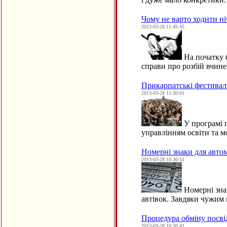
Чому не варто ходити н
2013-03-28 11:45:45
На початку б
справи про розбій вчи
Прикарпатські фестивал
2013-03-28 11:30:01
У програмі п
управлінням освіти та 
Номерні знаки для автом
2013-03-28 10:30:51
Номерні знак
автівок. Завдяки чужи
Процедура обміну посвід
2013-03-28 10:30:41