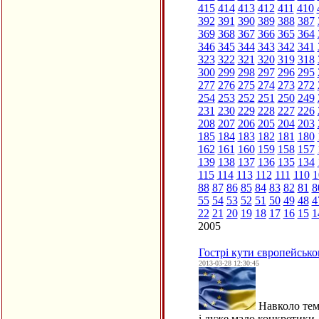
415
414
413
412
411
410
392
391
390
389
388
387
369
368
367
366
365
364
346
345
344
343
342
341
323
322
321
320
319
318
300
299
298
297
296
295
277
276
275
274
273
272
254
253
252
251
250
249
231
230
229
228
227
226
208
207
206
205
204
203
185
184
183
182
181
180
162
161
160
159
158
157
139
138
137
136
135
134
115
114
113
112
111
110
1
88
87
86
85
84
83
82
81
8
55
54
53
52
51
50
49
48
4
22
21
20
19
18
17
16
15
1
2005
Гострі кути європейсько
2013-03-28 12:30:45
Навколо теми
і дуже мало конкретики.