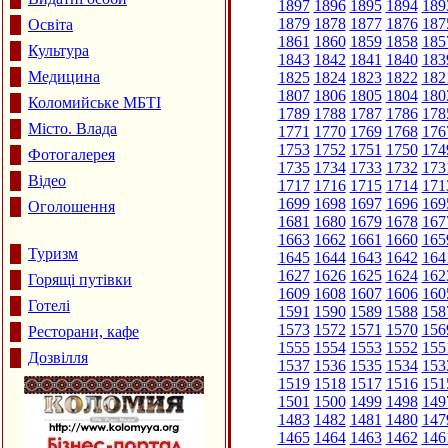
1897
1896
1895
1894
189
1879
1878
1877
1876
187
Освіта
1861
1860
1859
1858
185
Культура
1843
1842
1841
1840
183
Медицина
1825
1824
1823
1822
182
1807
1806
1805
1804
180
Коломийське МБТІ
1789
1788
1787
1786
178
Місто. Влада
1771
1770
1769
1768
176
1753
1752
1751
1750
174
Фотогалерея
1735
1734
1733
1732
173
Відео
1717
1716
1715
1714
171
1699
1698
1697
1696
169
Оголошення
1681
1680
1679
1678
167
1663
1662
1661
1660
165
Туризм
1645
1644
1643
1642
164
1627
1626
1625
1624
162
Горящі путівки
1609
1608
1607
1606
160
Готелі
1591
1590
1589
1588
158
1573
1572
1571
1570
156
Ресторани, кафе
1555
1554
1553
1552
155
Дозвілля
1537
1536
1535
1534
153
1519
1518
1517
1516
151
1501
1500
1499
1498
149
1483
1482
1481
1480
147
1465
1464
1463
1462
146