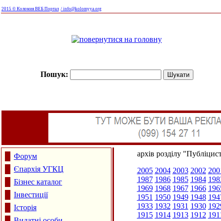
2015 © Коломия ВЕБ Портал
/ info@kolomyya.org
Пошук:
архів розділу "Публіцис
Форум
Єпархія УГКЦ
2005
2004
2003
2002
200
1987
1986
1985
1984
198
Бізнес каталог
1969
1968
1967
1966
196
Інвестиції
1951
1950
1949
1948
194
1933
1932
1931
1930
192
Історія
1915
1914
1913
1912
191
Видатні особи