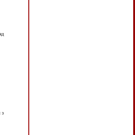
яд
 з