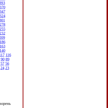
393
370
347
324
301
278
255
232
209
186
163
140
117
116
90
89
57
56
24
23
ворень