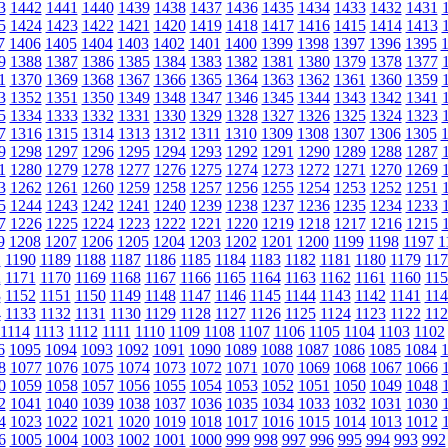
3
1442
1441
1440
1439
1438
1437
1436
1435
1434
1433
1432
1431
5
1424
1423
1422
1421
1420
1419
1418
1417
1416
1415
1414
1413
7
1406
1405
1404
1403
1402
1401
1400
1399
1398
1397
1396
1395
9
1388
1387
1386
1385
1384
1383
1382
1381
1380
1379
1378
1377
1
1370
1369
1368
1367
1366
1365
1364
1363
1362
1361
1360
1359
3
1352
1351
1350
1349
1348
1347
1346
1345
1344
1343
1342
1341
5
1334
1333
1332
1331
1330
1329
1328
1327
1326
1325
1324
1323
7
1316
1315
1314
1313
1312
1311
1310
1309
1308
1307
1306
1305
9
1298
1297
1296
1295
1294
1293
1292
1291
1290
1289
1288
1287
1
1280
1279
1278
1277
1276
1275
1274
1273
1272
1271
1270
1269
3
1262
1261
1260
1259
1258
1257
1256
1255
1254
1253
1252
1251
5
1244
1243
1242
1241
1240
1239
1238
1237
1236
1235
1234
1233
7
1226
1225
1224
1223
1222
1221
1220
1219
1218
1217
1216
1215
9
1208
1207
1206
1205
1204
1203
1202
1201
1200
1199
1198
1197
1
1
1190
1189
1188
1187
1186
1185
1184
1183
1182
1181
1180
1179
117
2
1171
1170
1169
1168
1167
1166
1165
1164
1163
1162
1161
1160
115
3
1152
1151
1150
1149
1148
1147
1146
1145
1144
1143
1142
1141
114
4
1133
1132
1131
1130
1129
1128
1127
1126
1125
1124
1123
1122
112
1114
1113
1112
1111
1110
1109
1108
1107
1106
1105
1104
1103
1102
6
1095
1094
1093
1092
1091
1090
1089
1088
1087
1086
1085
1084
8
1077
1076
1075
1074
1073
1072
1071
1070
1069
1068
1067
1066
0
1059
1058
1057
1056
1055
1054
1053
1052
1051
1050
1049
1048
2
1041
1040
1039
1038
1037
1036
1035
1034
1033
1032
1031
1030
4
1023
1022
1021
1020
1019
1018
1017
1016
1015
1014
1013
1012
6
1005
1004
1003
1002
1001
1000
999
998
997
996
995
994
993
992