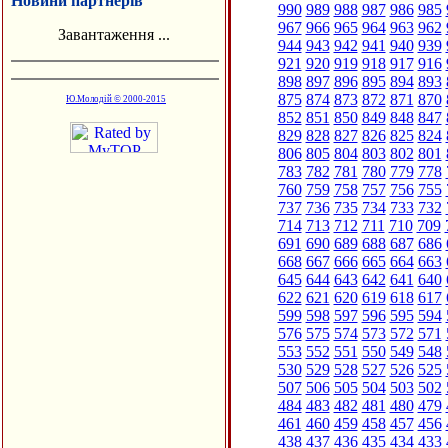
Новини партнерів
990
989
988
987
986
985
967
966
965
964
963
962
Завантаження ...
944
943
942
941
940
939
921
920
919
918
917
916
898
897
896
895
894
893
875
874
873
872
871
870
Ю.Молодій © 2000-2015
852
851
850
849
848
847
829
828
827
826
825
824
806
805
804
803
802
801
783
782
781
780
779
778
760
759
758
757
756
755
737
736
735
734
733
732
714
713
712
711
710
709
691
690
689
688
687
686
668
667
666
665
664
663
645
644
643
642
641
640
622
621
620
619
618
617
599
598
597
596
595
594
576
575
574
573
572
571
553
552
551
550
549
548
530
529
528
527
526
525
507
506
505
504
503
502
484
483
482
481
480
479
461
460
459
458
457
456
438
437
436
435
434
433