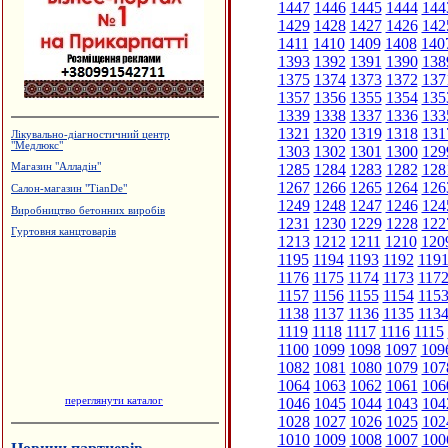
1447
1446
1445
1444
144
1429
1428
1427
1426
142
1411
1410
1409
1408
140
1393
1392
1391
1390
138
1375
1374
1373
1372
137
1357
1356
1355
1354
135
1339
1338
1337
1336
133
1321
1320
1319
1318
131
Лікувально-діагностичний центр
"Медлюкс"
1303
1302
1301
1300
129
1285
1284
1283
1282
128
Магазин "Алладін"
1267
1266
1265
1264
126
Салон-магазин "TianDe"
1249
1248
1247
1246
124
Виробництво бетонних виробів
1231
1230
1229
1228
122
Гуртовня канцтоварів
1213
1212
1211
1210
120
1195
1194
1193
1192
119
1176
1175
1174
1173
117
1157
1156
1155
1154
115
1138
1137
1136
1135
113
1119
1118
1117
1116
1115
1100
1099
1098
1097
109
1082
1081
1080
1079
107
1064
1063
1062
1061
106
переглянути каталог
1046
1045
1044
1043
104
1028
1027
1026
1025
102
1010
1009
1008
1007
100