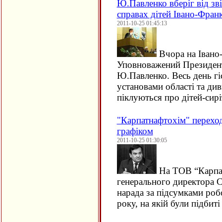
Ю.Павленко вберіг від зв
справах дітей Івано-Фран
2011-10-25 01:45:13
Вчора на Івано
Уповноважений Президент
Ю.Павленко. Весь день гі
установами області та див
піклуються про дітей-сир
"Карпатнафтохім" переход
графіком
2011-10-25 01:30:05
На ТОВ “Карпат
генерального директора 
нарада за підсумками роб
року, на якій були підбит