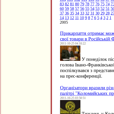
83
82
81
80
79
78
77
76
75
74
7
60
59
58
57
56
55
54
53
52
51
5
37
36
35
34
33
32
31
30
29
28
2
14
13
12
11
10
9
8
7
6
5
4
3
2
1
2005
Прикарпаття отримає можл
свої товари в Російській 
2011-10-25 04:10:22
У понеділок піс
голова Івано-Франківсь
поспілкувався з представ
на прес-конференції.
Організатори вразили різ
палітрі "Коломийських пр
2011-10-25 03:50:51
Тиждень у Коло