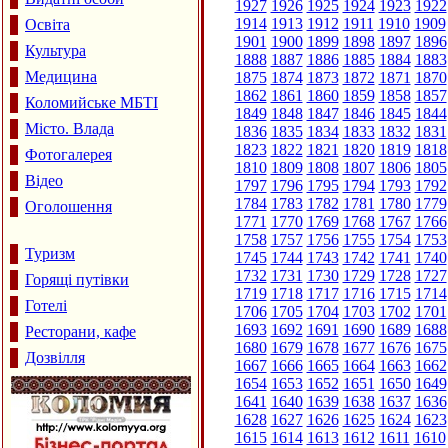
1927
1926
1925
1924
1923
1922
1914
1913
1912
1911
1910
1909
Освіта
1901
1900
1899
1898
1897
1896
Культура
1888
1887
1886
1885
1884
1883
Медицина
1875
1874
1873
1872
1871
1870
1862
1861
1860
1859
1858
1857
Коломийське МБТІ
1849
1848
1847
1846
1845
1844
Місто. Влада
1836
1835
1834
1833
1832
1831
1823
1822
1821
1820
1819
1818
Фотогалерея
1810
1809
1808
1807
1806
1805
Відео
1797
1796
1795
1794
1793
1792
1784
1783
1782
1781
1780
1779
Оголошення
1771
1770
1769
1768
1767
1766
1758
1757
1756
1755
1754
1753
Туризм
1745
1744
1743
1742
1741
1740
1732
1731
1730
1729
1728
1727
Горящі путівки
1719
1718
1717
1716
1715
1714
Готелі
1706
1705
1704
1703
1702
1701
1693
1692
1691
1690
1689
1688
Ресторани, кафе
1680
1679
1678
1677
1676
1675
Дозвілля
1667
1666
1665
1664
1663
1662
1654
1653
1652
1651
1650
1649
1641
1640
1639
1638
1637
1636
1628
1627
1626
1625
1624
1623
1615
1614
1613
1612
1611
1610