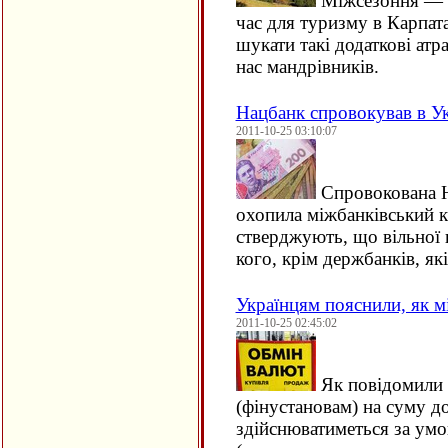
Міжсезоння — о
час для туризму в Карпат
шукати такі додаткові атр
нас мандрівників.
Нацбанк спровокував в Ук
2011-10-25 03:10:07
Спровокована Н
охопила міжбанківський к
стверджують, що вільної 
кого, крім держбанків, я
Українцям пояснили, як м
2011-10-25 02:45:02
Як повідомили 
(фінустановам) на суму до
здійснюватиметься за умо