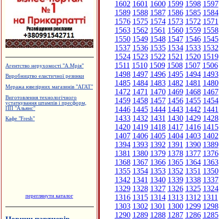
1602
1601
1600
1599
1598
1597
1589
1588
1587
1586
1585
1584
1576
1575
1574
1573
1572
1571
1563
1562
1561
1560
1559
1558
1550
1549
1548
1547
1546
1545
1537
1536
1535
1534
1533
1532
1524
1523
1522
1521
1520
1519
1511
1510
1509
1508
1507
1506
Агентство нерухомості "А.Мрія"
1498
1497
1496
1495
1494
1493
Виробництво еластичної резинки
1485
1484
1483
1482
1481
1480
Меража ювелірних магазинів "АГАТ"
1472
1471
1470
1469
1468
1467
Виготовлення технологічного
1459
1458
1457
1456
1455
1454
устаткування штампів і пресформ,
1446
1445
1444
1443
1442
1441
ПП "Альянс"
1433
1432
1431
1430
1429
1428
Кафе "Fresh"
1420
1419
1418
1417
1416
1415
1407
1406
1405
1404
1403
1402
1394
1393
1392
1391
1390
1389
1381
1380
1379
1378
1377
1376
1368
1367
1366
1365
1364
1363
1355
1354
1353
1352
1351
1350
1342
1341
1340
1339
1338
1337
1329
1328
1327
1326
1325
1324
переглянути каталог
1316
1315
1314
1313
1312
1311
1303
1302
1301
1300
1299
1298
1290
1289
1288
1287
1286
1285