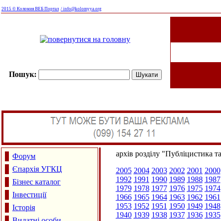
2015 © Коломия ВЕБ Портал
/ info@kolomyya.org
Пошук:
архів розділу "Публіцистика т
Форум
Єпархія УГКЦ
2005
2004
2003
2002
2001
2000
1992
1991
1990
1989
1988
1987
Бізнес каталог
1979
1978
1977
1976
1975
1974
Інвестиції
1966
1965
1964
1963
1962
1961
1953
1952
1951
1950
1949
1948
Історія
1940
1939
1938
1937
1936
1935
Видатні особи