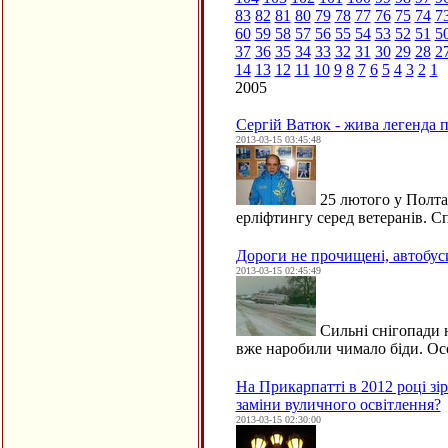
83
82
81
80
79
78
77
76
75
74
7
60
59
58
57
56
55
54
53
52
51
5
37
36
35
34
33
32
31
30
29
28
2
14
13
12
11
10
9
8
7
6
5
4
3
2
1
2005
Сергій Ватюк - жива легенда 
2013-03-15 03:45:48
25 лютого у Полтав
ерліфтингу серед ветеранів. 
Дороги не прочищені, автобус
2013-03-15 02:45:49
Сильні снігопади 
вже наробили чимало біди. Ос
На Прикарпатті в 2012 році зі
заміни вуличного освітлення?
2013-03-15 02:30:00