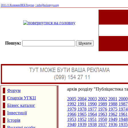
2015 © Коломия ВЕБ Портал
/ info@kolomyya.org
Пошук:
архів розділу "Публіцистика т
Форум
Єпархія УГКЦ
2005
2004
2003
2002
2001
2000
1992
1991
1990
1989
1988
1987
Бізнес каталог
1979
1978
1977
1976
1975
1974
Інвестиції
1966
1965
1964
1963
1962
1961
1953
1952
1951
1950
1949
1948
Історія
1940
1939
1938
1937
1936
1935
Видатні особи