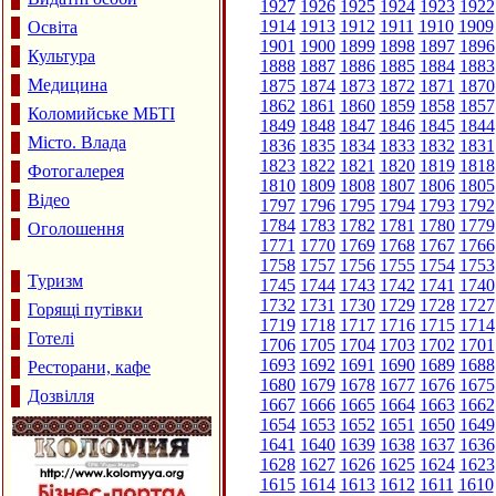
1927
1926
1925
1924
1923
1922
1914
1913
1912
1911
1910
1909
Освіта
1901
1900
1899
1898
1897
1896
Культура
1888
1887
1886
1885
1884
1883
Медицина
1875
1874
1873
1872
1871
1870
1862
1861
1860
1859
1858
1857
Коломийське МБТІ
1849
1848
1847
1846
1845
1844
Місто. Влада
1836
1835
1834
1833
1832
1831
1823
1822
1821
1820
1819
1818
Фотогалерея
1810
1809
1808
1807
1806
1805
Відео
1797
1796
1795
1794
1793
1792
1784
1783
1782
1781
1780
1779
Оголошення
1771
1770
1769
1768
1767
1766
1758
1757
1756
1755
1754
1753
Туризм
1745
1744
1743
1742
1741
1740
1732
1731
1730
1729
1728
1727
Горящі путівки
1719
1718
1717
1716
1715
1714
Готелі
1706
1705
1704
1703
1702
1701
1693
1692
1691
1690
1689
1688
Ресторани, кафе
1680
1679
1678
1677
1676
1675
Дозвілля
1667
1666
1665
1664
1663
1662
1654
1653
1652
1651
1650
1649
1641
1640
1639
1638
1637
1636
1628
1627
1626
1625
1624
1623
1615
1614
1613
1612
1611
1610