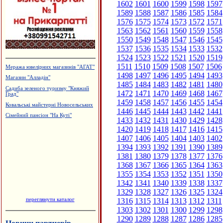
1602
1601
1600
1599
1598
1597
1589
1588
1587
1586
1585
1584
1576
1575
1574
1573
1572
1571
1563
1562
1561
1560
1559
1558
1550
1549
1548
1547
1546
1545
1537
1536
1535
1534
1533
1532
1524
1523
1522
1521
1520
1519
1511
1510
1509
1508
1507
1506
Меража ювелірних магазинів "АГАТ"
1498
1497
1496
1495
1494
1493
Магазин "Алладін"
1485
1484
1483
1482
1481
1480
Садиба зеленого туризму "Княжий
1472
1471
1470
1469
1468
1467
Град"
1459
1458
1457
1456
1455
1454
Ковальські майстерні Новосельських
1446
1445
1444
1443
1442
1441
Сімейний пансіон "На Куті"
1433
1432
1431
1430
1429
1428
1420
1419
1418
1417
1416
1415
1407
1406
1405
1404
1403
1402
1394
1393
1392
1391
1390
1389
1381
1380
1379
1378
1377
1376
1368
1367
1366
1365
1364
1363
1355
1354
1353
1352
1351
1350
1342
1341
1340
1339
1338
1337
1329
1328
1327
1326
1325
1324
переглянути каталог
1316
1315
1314
1313
1312
1311
1303
1302
1301
1300
1299
1298
1290
1289
1288
1287
1286
1285