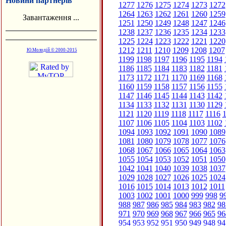
Новини партнерів
1277
1276
1275
1274
1273
1272
1264
1263
1262
1261
1260
1259
Завантаження ...
1251
1250
1249
1248
1247
1246
1238
1237
1236
1235
1234
1233
1225
1224
1223
1222
1221
1220
1212
1211
1210
1209
1208
1207
Ю.Молодій © 2000-2015
1199
1198
1197
1196
1195
1194
1186
1185
1184
1183
1182
1181
1173
1172
1171
1170
1169
1168
1160
1159
1158
1157
1156
1155
1147
1146
1145
1144
1143
1142
1134
1133
1132
1131
1130
1129
1121
1120
1119
1118
1117
1116
1
1107
1106
1105
1104
1103
1102
1094
1093
1092
1091
1090
1089
1081
1080
1079
1078
1077
1076
1068
1067
1066
1065
1064
1063
1055
1054
1053
1052
1051
1050
1042
1041
1040
1039
1038
1037
1029
1028
1027
1026
1025
1024
1016
1015
1014
1013
1012
1011
1003
1002
1001
1000
999
998
9
988
987
986
985
984
983
982
98
971
970
969
968
967
966
965
96
954
953
952
951
950
949
948
94