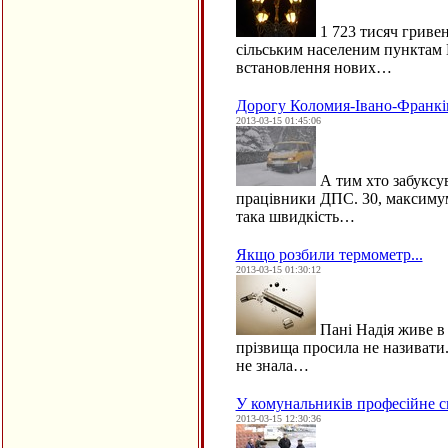
1 723 тисяч гривен
сільським населеним пунктам 
встановлення нових…
Дорогу Коломия-Івано-Франкі
2013-03-15 01:45:06
А тим хто забуксу
працівники ДПС. 30, максимум 
така швидкість…
Якщо розбили термометр...
2013-03-15 01:30:12
Пані Надія живе в
прізвища просила не називати
не знала…
У комунальників професійне с
2013-03-15 12:30:36