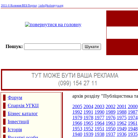
2015 © Коломия ВЕБ Портал
/ info@kolomyya.org
Пошук:
архів розділу "Публіцистика т
Форум
Єпархія УГКЦ
2005
2004
2003
2002
2001
2000
1992
1991
1990
1989
1988
1987
Бізнес каталог
1979
1978
1977
1976
1975
1974
Інвестиції
1966
1965
1964
1963
1962
1961
1953
1952
1951
1950
1949
1948
Історія
1940
1939
1938
1937
1936
1935
Видатні особи