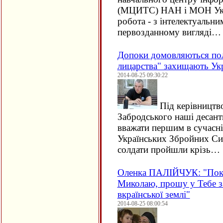
(МЦИТС) НАН і МОН Укра
робота - з інтелектуальн
первозданному вигляді…
Допоки домовляються пол
лицарства" захищають Ук
2014-08-25 09:30:22
Під керівництв
Забродського наші десан
вважати першим в сучасні
Українських Збройних Сил
солдати пройшли крізь…
Оленка ПАЛІЙЧУК: "Покр
Миколаю, прошу у Тебе з
вкраїнської землі"
2014-08-25 08:00:54