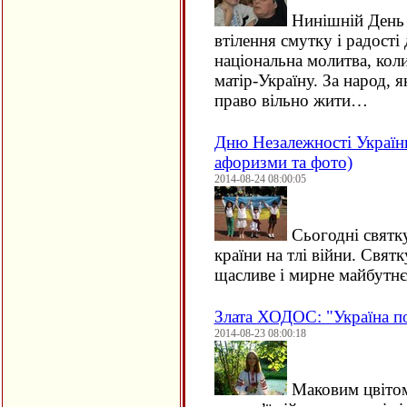
Нинішній День 
втілення смутку і радості
національна молитва, коли
матір-Україну. За народ, я
право вільно жити…
Дню Незалежності України
афоризми та фото)
2014-08-24 08:00:05
Сьогодні святк
країни на тлі війни. Свят
щасливе і мирне майбутнє
Злата ХОДОС: "Україна по
2014-08-23 08:00:18
Маковим цвітом