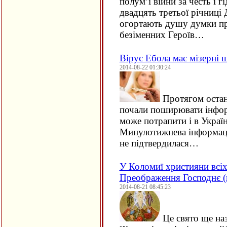
полум’ї війни за честь і г
двадцять третьої річниці
огортають душу думки пр
безіменних Героїв…
Вірус Ебола має мізерні 
2014-08-22 01:30:24
Протягом остан
почали поширювати інфор
може потрапити і в Україн
Минулотижнева інформаці
не підтвердилася…
У Коломиї християни всіх
Преображення Господнє (
2014-08-21 08:45:23
Це свято ще на