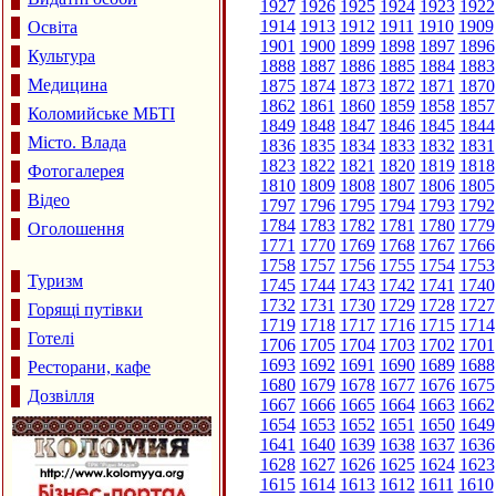
1927
1926
1925
1924
1923
1922
1914
1913
1912
1911
1910
1909
Освіта
1901
1900
1899
1898
1897
1896
Культура
1888
1887
1886
1885
1884
1883
Медицина
1875
1874
1873
1872
1871
1870
1862
1861
1860
1859
1858
1857
Коломийське МБТІ
1849
1848
1847
1846
1845
1844
Місто. Влада
1836
1835
1834
1833
1832
1831
1823
1822
1821
1820
1819
1818
Фотогалерея
1810
1809
1808
1807
1806
1805
Відео
1797
1796
1795
1794
1793
1792
1784
1783
1782
1781
1780
1779
Оголошення
1771
1770
1769
1768
1767
1766
1758
1757
1756
1755
1754
1753
Туризм
1745
1744
1743
1742
1741
1740
1732
1731
1730
1729
1728
1727
Горящі путівки
1719
1718
1717
1716
1715
1714
Готелі
1706
1705
1704
1703
1702
1701
1693
1692
1691
1690
1689
1688
Ресторани, кафе
1680
1679
1678
1677
1676
1675
Дозвілля
1667
1666
1665
1664
1663
1662
1654
1653
1652
1651
1650
1649
1641
1640
1639
1638
1637
1636
1628
1627
1626
1625
1624
1623
1615
1614
1613
1612
1611
1610