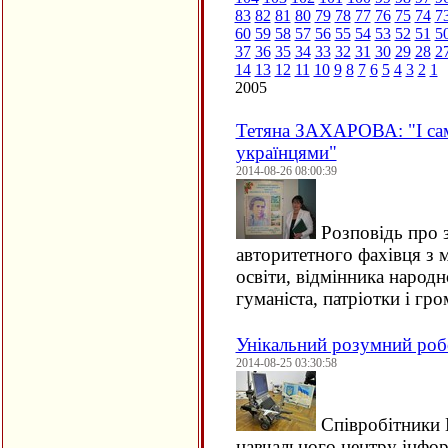
83
82
81
80
79
78
77
76
75
74
7
60
59
58
57
56
55
54
53
52
51
5
37
36
35
34
33
32
31
30
29
28
2
14
13
12
11
10
9
8
7
6
5
4
3
2
1
2005
Тетяна ЗАХАРОВА: "І сам
українцями"
2014-08-26 08:00:39
Розповідь про з
авторитетного фахівця з 
освіти, відмінника народно
гуманіста, патріотки і гр
Унікальний розумний робо
2014-08-25 03:30:58
Співробітники 
навчального центру інфор