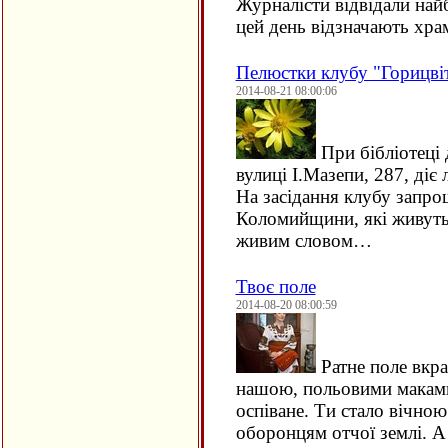
Журналісти відвідали най
цей день відзначають хр
Пелюстки клубу "Горицві
2014-08-21 08:00:06
При бібліотеці 
вулиці І.Мазепи, 287, діє
На засідання клубу запро
Коломийщини, які живуть п
живим словом…
Твоє поле
2014-08-20 08:00:59
Ратне поле вкр
нашою, польовими маками 
оспіване. Ти стало вічно
оборонцям отчої землі. А