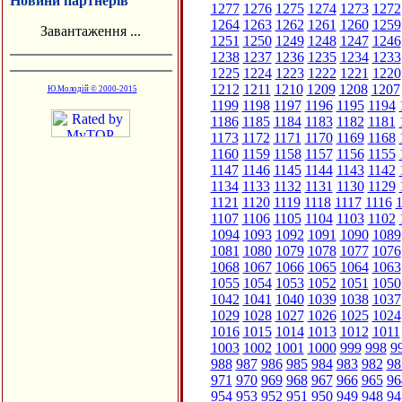
Новини партнерів
1277
1276
1275
1274
1273
1272
1264
1263
1262
1261
1260
1259
Завантаження ...
1251
1250
1249
1248
1247
1246
1238
1237
1236
1235
1234
1233
1225
1224
1223
1222
1221
1220
1212
1211
1210
1209
1208
1207
Ю.Молодій © 2000-2015
1199
1198
1197
1196
1195
1194
1186
1185
1184
1183
1182
1181
1173
1172
1171
1170
1169
1168
1160
1159
1158
1157
1156
1155
1147
1146
1145
1144
1143
1142
1134
1133
1132
1131
1130
1129
1121
1120
1119
1118
1117
1116
1
1107
1106
1105
1104
1103
1102
1094
1093
1092
1091
1090
1089
1081
1080
1079
1078
1077
1076
1068
1067
1066
1065
1064
1063
1055
1054
1053
1052
1051
1050
1042
1041
1040
1039
1038
1037
1029
1028
1027
1026
1025
1024
1016
1015
1014
1013
1012
1011
1003
1002
1001
1000
999
998
9
988
987
986
985
984
983
982
98
971
970
969
968
967
966
965
96
954
953
952
951
950
949
948
94