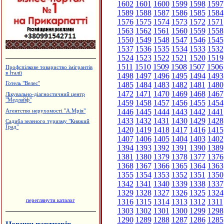
1602
1601
1600
1599
1598
1597
1589
1588
1587
1586
1585
1584
1576
1575
1574
1573
1572
1571
1563
1562
1561
1560
1559
1558
1550
1549
1548
1547
1546
1545
1537
1536
1535
1534
1533
1532
1524
1523
1522
1521
1520
1519
1511
1510
1509
1508
1507
1506
Профспілкове товариство імігрантів
в Італії
1498
1497
1496
1495
1494
1493
1485
1484
1483
1482
1481
1480
Готель "Велес"
1472
1471
1470
1469
1468
1467
Лікувально-діагностичний центр
"Медлайф"
1459
1458
1457
1456
1455
1454
1446
1445
1444
1443
1442
1441
Агентство нерухомості "А.Мрія"
1433
1432
1431
1430
1429
1428
Садиба зеленого туризму "Княжий
Град"
1420
1419
1418
1417
1416
1415
1407
1406
1405
1404
1403
1402
1394
1393
1392
1391
1390
1389
1381
1380
1379
1378
1377
1376
1368
1367
1366
1365
1364
1363
1355
1354
1353
1352
1351
1350
1342
1341
1340
1339
1338
1337
1329
1328
1327
1326
1325
1324
переглянути каталог
1316
1315
1314
1313
1312
1311
1303
1302
1301
1300
1299
1298
1290
1289
1288
1287
1286
1285