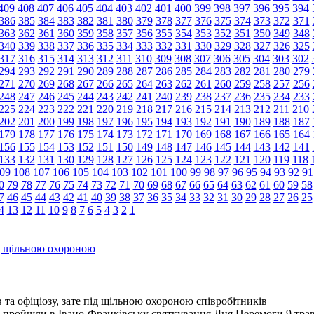
409
408
407
406
405
404
403
402
401
400
399
398
397
396
395
394
386
385
384
383
382
381
380
379
378
377
376
375
374
373
372
371
363
362
361
360
359
358
357
356
355
354
353
352
351
350
349
348
340
339
338
337
336
335
334
333
332
331
330
329
328
327
326
325
317
316
315
314
313
312
311
310
309
308
307
306
305
304
303
302
294
293
292
291
290
289
288
287
286
285
284
283
282
281
280
279
271
270
269
268
267
266
265
264
263
262
261
260
259
258
257
256
248
247
246
245
244
243
242
241
240
239
238
237
236
235
234
233
225
224
223
222
221
220
219
218
217
216
215
214
213
212
211
210
202
201
200
199
198
197
196
195
194
193
192
191
190
189
188
187
179
178
177
176
175
174
173
172
171
170
169
168
167
166
165
164
156
155
154
153
152
151
150
149
148
147
146
145
144
143
142
141
133
132
131
130
129
128
127
126
125
124
123
122
121
120
119
118
09
108
107
106
105
104
103
102
101
100
99
98
97
96
95
94
93
92
91
0
79
78
77
76
75
74
73
72
71
70
69
68
67
66
65
64
63
62
61
60
59
58
7
46
45
44
43
42
41
40
39
38
37
36
35
34
33
32
31
30
29
28
27
26
25
4
13
12
11
10
9
8
7
6
5
4
3
2
1
ід щільною охороною
 та офіціозу, зате під щільною охороною співробітників
 пройшли в Івано-Франківську святкування Дня Перемоги 9 трав