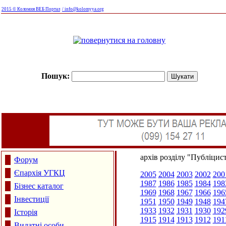
2015 © Коломия ВЕБ Портал
/ info@kolomyya.org
Пошук:
архів розділу "Публіцис
Форум
Єпархія УГКЦ
2005
2004
2003
2002
200
1987
1986
1985
1984
198
Бізнес каталог
1969
1968
1967
1966
196
Інвестиції
1951
1950
1949
1948
194
1933
1932
1931
1930
192
Історія
1915
1914
1913
1912
191
Видатні особи