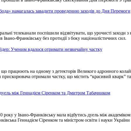
бода» намагалась завадити проведенню заходів до Дня Перемоги
альні телеканали поспішили відзвітувати, що урочисті заходи з 
Івано-Франківську без протидії з боку націоналістичних сил.
дер: Ученим вдалося отримати незвичайну частку
 що працюють на одному з детекторів Великого адронного колай
 прискорювача отримали частку, що містить “красивий кварк” та
ь дуель між Геннадієм Сіренком та Дмитром Табачником
0 року у Івано-Франківську мала відбутись дуель між академіком
ківська Геннадієм Сіренком та міністром освіти і науки України