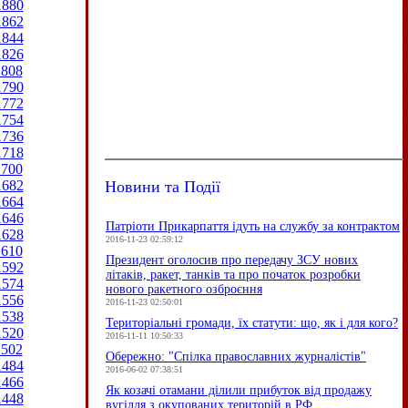
1880
1862
1844
1826
1808
1790
1772
1754
1736
1718
1700
Новини та Події
1682
1664
1646
Патріоти Прикарпаття ідуть на службу за контрактом
1628
2016-11-23 02:59:12
1610
Президент оголосив про передачу ЗСУ нових
1592
літаків, ракет, танків та про початок розробки
1574
нового ракетного озброєння
1556
2016-11-23 02:50:01
1538
Територіальні громади, їх статути: що, як і для кого?
1520
2016-11-11 10:50:33
1502
Обережно: "Спілка православних журналістів"
1484
2016-06-02 07:38:51
1466
Як козачі отамани ділили прибуток від продажу
1448
вугілля з окупованих територій в РФ