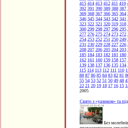
415
414
413
412
411
410
392
391
390
389
388
387
369
368
367
366
365
364
346
345
344
343
342
341
323
322
321
320
319
318
300
299
298
297
296
295
277
276
275
274
273
272
254
253
252
251
250
249
231
230
229
228
227
226
208
207
206
205
204
203
185
184
183
182
181
180
162
161
160
159
158
157
139
138
137
136
135
134
115
114
113
112
111
110
1
88
87
86
85
84
83
82
81
8
55
54
53
52
51
50
49
48
4
22
21
20
19
18
17
16
15
1
2005
Свято з «уазиком» та п
2010-05-10 03:45:34
Без молебнів
правоохоронних органів