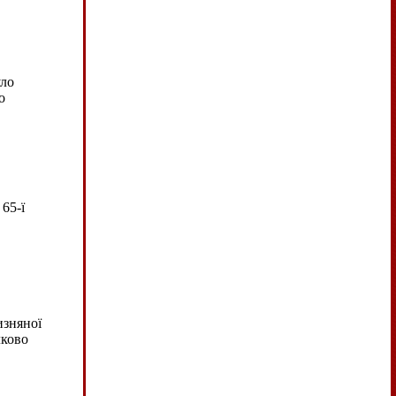
уло
о
65-ї
изняної
лково