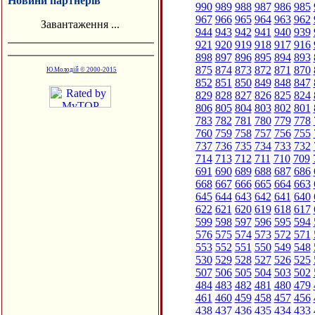
Новини партнерів
990
989
988
987
986
985
967
966
965
964
963
962
Завантаження ...
944
943
942
941
940
939
921
920
919
918
917
916
898
897
896
895
894
893
875
874
873
872
871
870
Ю.Молодій © 2000-2015
852
851
850
849
848
847
829
828
827
826
825
824
806
805
804
803
802
801
783
782
781
780
779
778
760
759
758
757
756
755
737
736
735
734
733
732
714
713
712
711
710
709
691
690
689
688
687
686
668
667
666
665
664
663
645
644
643
642
641
640
622
621
620
619
618
617
599
598
597
596
595
594
576
575
574
573
572
571
553
552
551
550
549
548
530
529
528
527
526
525
507
506
505
504
503
502
484
483
482
481
480
479
461
460
459
458
457
456
438
437
436
435
434
433