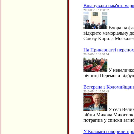
Вшанували пам'ять мар
2010-05-10 11:30:52
Вчора на фас
відкрито меморіальну до
Союзу Кирила Москален
На Прикарпатті перепохо
2010-05-10 10:30:54
У невеличком
річниці Перемоги відбу
Ветерана з Коломийщин
2010-05-10 10:00:49
У селі Вели
війни Микола Микитюк. 
потрапив у списки загиб
У Коломиї говорили про