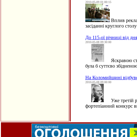
2010-05-09 01:00:15
Вплив реклам
засіданні круглого стол
До 115-ої річниці від 
2010-05-08 09:30:00
Яскравою сто
була б суттєво збіднен
На Коломийщині відбувс
2010-05-08 09:00:00
Уже третій р
фортепіанний конкурс в