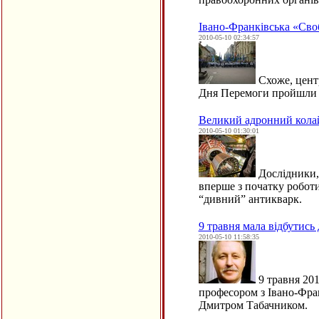
Івано-Франківська «Сво
2010-05-10 02:34:57
Схоже, центр
Дня Перемоги пройшли в 
Великий адронний колай
2010-05-10 01:30:01
Дослідники,
вперше з початку роботи
“дивний” антикварк.
9 травня мала відбутис
2010-05-10 11:58:35
9 травня 201
професором з Івано-Фран
Дмитром Табачником.