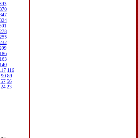
393
370
347
324
301
278
255
232
209
186
163
140
117
116
90
89
57
56
24
23
ня.