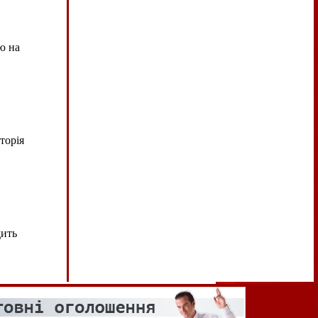
ю на
торія
дить