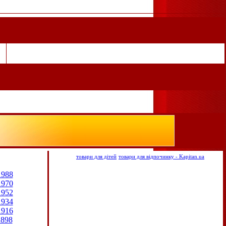
товари для дітей
товари для відпочинку - Kapitan.ua
1988
1970
1952
1934
1916
1898