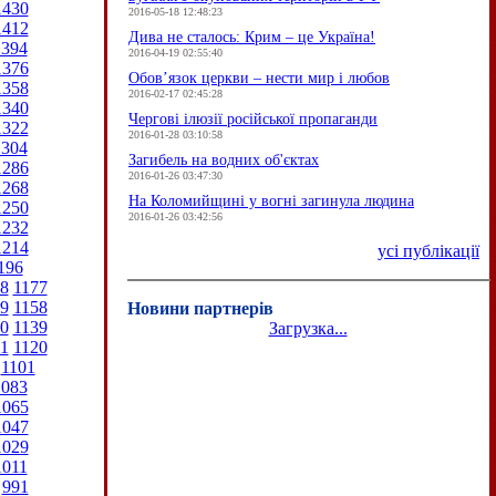
1430
2016-05-18 12:48:23
1412
Дива не сталось: Крим – це Україна!
1394
2016-04-19 02:55:40
1376
Обов’язок церкви – нести мир і любов
1358
2016-02-17 02:45:28
1340
Чергові ілюзії російської пропаганди
1322
2016-01-28 03:10:58
1304
Загибель на водних об'єктах
1286
2016-01-26 03:47:30
1268
На Коломийщині у вогні загинула людина
1250
2016-01-26 03:42:56
1232
1214
усі публікації
196
8
1177
9
1158
Новини партнерів
0
1139
Загрузка...
1
1120
1101
1083
1065
1047
1029
1011
991