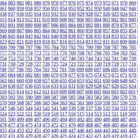
984
983
982
981
980
979
978
977
976
975
974
973
972
971
970
969
961
960
959
958
957
956
955
954
953
952
951
950
949
948
947
946
938
937
936
935
934
933
932
931
930
929
928
927
926
925
924
923
915
914
913
912
911
910
909
908
907
906
905
904
903
902
901
900
892
891
890
889
888
887
886
885
884
883
882
881
880
879
878
877
869
868
867
866
865
864
863
862
861
860
859
858
857
856
855
854
846
845
844
843
842
841
840
839
838
837
836
835
834
833
832
831
823
822
821
820
819
818
817
816
815
814
813
812
811
810
809
808
800
799
798
797
796
795
794
793
792
791
790
789
788
787
786
785
777
776
775
774
773
772
771
770
769
768
767
766
765
764
763
762
754
753
752
751
750
749
748
747
746
745
744
743
742
741
740
739
731
730
729
728
727
726
725
724
723
722
721
720
719
718
717
716
708
707
706
705
704
703
702
701
700
699
698
697
696
695
694
693
685
684
683
682
681
680
679
678
677
676
675
674
673
672
671
670
662
661
660
659
658
657
656
655
654
653
652
651
650
649
648
647
639
638
637
636
635
634
633
632
631
630
629
628
627
626
625
624
616
615
614
613
612
611
610
609
608
607
606
605
604
603
602
601
593
592
591
590
589
588
587
586
585
584
583
582
581
580
579
578
570
569
568
567
566
565
564
563
562
561
560
559
558
557
556
555
547
546
545
544
543
542
541
540
539
538
537
536
535
534
533
532
524
523
522
521
520
519
518
517
516
515
514
513
512
511
510
509
501
500
499
498
497
496
495
494
493
492
491
490
489
488
487
486
478
477
476
475
474
473
472
471
470
469
468
467
466
465
464
463
455
454
453
452
451
450
449
448
447
446
445
444
443
442
441
440
432
431
430
429
428
427
426
425
424
423
422
421
420
419
418
417