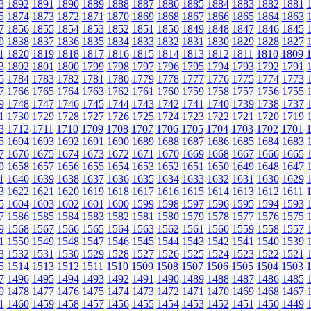
3
1892
1891
1890
1889
1888
1887
1886
1885
1884
1883
1882
1881
5
1874
1873
1872
1871
1870
1869
1868
1867
1866
1865
1864
1863
7
1856
1855
1854
1853
1852
1851
1850
1849
1848
1847
1846
1845
9
1838
1837
1836
1835
1834
1833
1832
1831
1830
1829
1828
1827
1
1820
1819
1818
1817
1816
1815
1814
1813
1812
1811
1810
1809
3
1802
1801
1800
1799
1798
1797
1796
1795
1794
1793
1792
1791
5
1784
1783
1782
1781
1780
1779
1778
1777
1776
1775
1774
1773
7
1766
1765
1764
1763
1762
1761
1760
1759
1758
1757
1756
1755
9
1748
1747
1746
1745
1744
1743
1742
1741
1740
1739
1738
1737
1
1730
1729
1728
1727
1726
1725
1724
1723
1722
1721
1720
1719
3
1712
1711
1710
1709
1708
1707
1706
1705
1704
1703
1702
1701
5
1694
1693
1692
1691
1690
1689
1688
1687
1686
1685
1684
1683
7
1676
1675
1674
1673
1672
1671
1670
1669
1668
1667
1666
1665
9
1658
1657
1656
1655
1654
1653
1652
1651
1650
1649
1648
1647
1
1640
1639
1638
1637
1636
1635
1634
1633
1632
1631
1630
1629
3
1622
1621
1620
1619
1618
1617
1616
1615
1614
1613
1612
1611
5
1604
1603
1602
1601
1600
1599
1598
1597
1596
1595
1594
1593
7
1586
1585
1584
1583
1582
1581
1580
1579
1578
1577
1576
1575
9
1568
1567
1566
1565
1564
1563
1562
1561
1560
1559
1558
1557
1
1550
1549
1548
1547
1546
1545
1544
1543
1542
1541
1540
1539
3
1532
1531
1530
1529
1528
1527
1526
1525
1524
1523
1522
1521
5
1514
1513
1512
1511
1510
1509
1508
1507
1506
1505
1504
1503
7
1496
1495
1494
1493
1492
1491
1490
1489
1488
1487
1486
1485
9
1478
1477
1476
1475
1474
1473
1472
1471
1470
1469
1468
1467
1
1460
1459
1458
1457
1456
1455
1454
1453
1452
1451
1450
1449