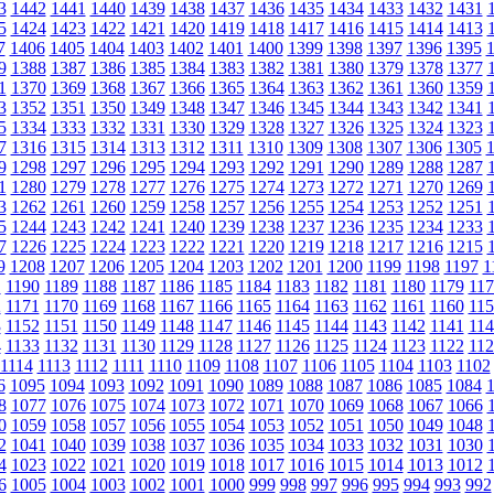
3
1442
1441
1440
1439
1438
1437
1436
1435
1434
1433
1432
1431
5
1424
1423
1422
1421
1420
1419
1418
1417
1416
1415
1414
1413
7
1406
1405
1404
1403
1402
1401
1400
1399
1398
1397
1396
1395
9
1388
1387
1386
1385
1384
1383
1382
1381
1380
1379
1378
1377
1
1370
1369
1368
1367
1366
1365
1364
1363
1362
1361
1360
1359
3
1352
1351
1350
1349
1348
1347
1346
1345
1344
1343
1342
1341
5
1334
1333
1332
1331
1330
1329
1328
1327
1326
1325
1324
1323
7
1316
1315
1314
1313
1312
1311
1310
1309
1308
1307
1306
1305
9
1298
1297
1296
1295
1294
1293
1292
1291
1290
1289
1288
1287
1
1280
1279
1278
1277
1276
1275
1274
1273
1272
1271
1270
1269
3
1262
1261
1260
1259
1258
1257
1256
1255
1254
1253
1252
1251
5
1244
1243
1242
1241
1240
1239
1238
1237
1236
1235
1234
1233
7
1226
1225
1224
1223
1222
1221
1220
1219
1218
1217
1216
1215
9
1208
1207
1206
1205
1204
1203
1202
1201
1200
1199
1198
1197
1
1
1190
1189
1188
1187
1186
1185
1184
1183
1182
1181
1180
1179
117
2
1171
1170
1169
1168
1167
1166
1165
1164
1163
1162
1161
1160
115
3
1152
1151
1150
1149
1148
1147
1146
1145
1144
1143
1142
1141
114
4
1133
1132
1131
1130
1129
1128
1127
1126
1125
1124
1123
1122
112
1114
1113
1112
1111
1110
1109
1108
1107
1106
1105
1104
1103
1102
6
1095
1094
1093
1092
1091
1090
1089
1088
1087
1086
1085
1084
8
1077
1076
1075
1074
1073
1072
1071
1070
1069
1068
1067
1066
0
1059
1058
1057
1056
1055
1054
1053
1052
1051
1050
1049
1048
2
1041
1040
1039
1038
1037
1036
1035
1034
1033
1032
1031
1030
4
1023
1022
1021
1020
1019
1018
1017
1016
1015
1014
1013
1012
6
1005
1004
1003
1002
1001
1000
999
998
997
996
995
994
993
992