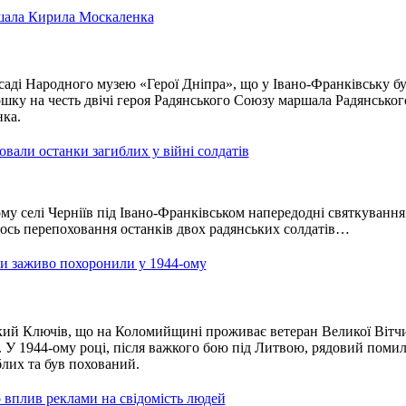
шала Кирила Москаленка
аді Народного музею «Герої Дніпра», що у Івано-Франківську б
шку на честь двічі героя Радянського Союзу маршала Радянськог
ка.
вали останки загиблих у війні солдатів
у селі Черніїв під Івано-Франківськом напередодні святкування 
лось перепоховання останків двох радянських солдатів…
и заживо похоронили у 1944-ому
кий Ключів, що на Коломийщині проживає ветеран Великої Вітч
У 1944-ому році, після важкого бою під Литвою, рядовий поми
лих та був похований.
 вплив реклами на свідомість людей