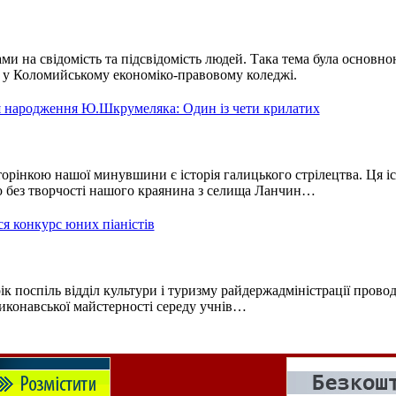
и на свідомість та підсвідомість людей. Така тема була основно
у у Коломийському економіко-правовому коледжі.
дня народження Ю.Шкрумеляка: Один із чети крилатих
рінкою нашої минувшини є історія галицького стрілецтва. Ця іс
ою без творчості нашого краянина з селища Ланчин…
я конкурс юних піаністів
ік поспіль відділ культури і туризму райдержадміністрації прово
иконавської майстерності середу учнів…