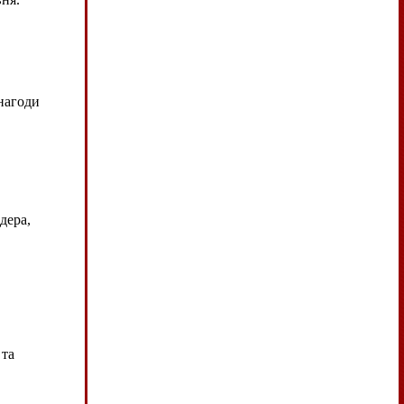
нагоди
дера,
 та