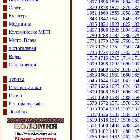
1897
1896
1895
1894
189
1879
1878
1877
1876
187
Освіта
1861
1860
1859
1858
185
Культура
1843
1842
1841
1840
183
Медицина
1825
1824
1823
1822
182
1807
1806
1805
1804
180
Коломийське МБТІ
1789
1788
1787
1786
178
Місто. Влада
1771
1770
1769
1768
176
1753
1752
1751
1750
174
Фотогалерея
1735
1734
1733
1732
173
Відео
1717
1716
1715
1714
171
1699
1698
1697
1696
169
Оголошення
1681
1680
1679
1678
167
1663
1662
1661
1660
165
Туризм
1645
1644
1643
1642
164
1627
1626
1625
1624
162
Горящі путівки
1609
1608
1607
1606
160
Готелі
1591
1590
1589
1588
158
1573
1572
1571
1570
156
Ресторани, кафе
1555
1554
1553
1552
155
Дозвілля
1537
1536
1535
1534
153
1519
1518
1517
1516
151
1501
1500
1499
1498
149
1483
1482
1481
1480
147
1465
1464
1463
1462
146