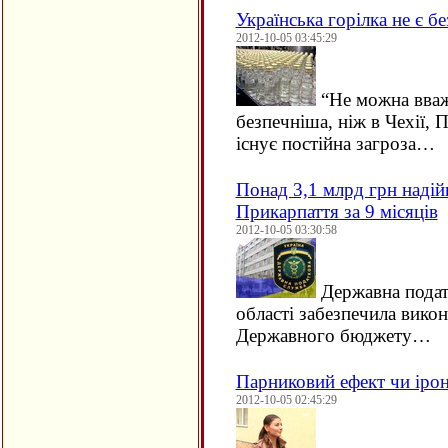
Українська горілка не є 
2012-10-05 03:45:29
“
Не можна вважа
безпечніша, ніж в Чехії, 
існує постійна загроза…
Понад 3,1 млрд грн наді
Прикарпаття за 9 місяців
2012-10-05 03:30:58
Державна подат
області забезпечила вико
Державного бюджету…
Парниковий ефект чи іро
2012-10-05 02:45:29