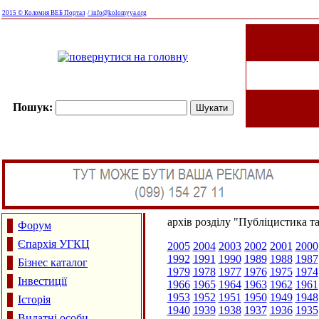
2015 © Коломия ВЕБ Портал
/ info@kolomyya.org
Пошук:
архів розділу "Публіцистика т
Форум
Єпархія УГКЦ
2005
2004
2003
2002
2001
2000
1992
1991
1990
1989
1988
1987
Бізнес каталог
1979
1978
1977
1976
1975
1974
Інвестиції
1966
1965
1964
1963
1962
1961
1953
1952
1951
1950
1949
1948
Історія
1940
1939
1938
1937
1936
1935
Видатні особи