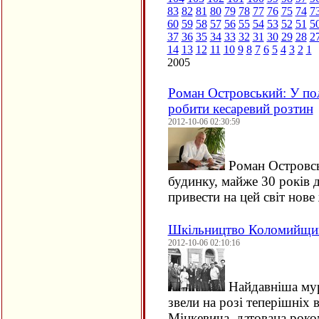
83
82
81
80
79
78
77
76
75
74
7
60
59
58
57
56
55
54
53
52
51
5
37
36
35
34
33
32
31
30
29
28
2
14
13
12
11
10
9
8
7
6
5
4
3
2
1
2005
Роман Островський: У по
робити кесаревий розтин
2012-10-06 02:30:59
Роман Островсь
будинку, майже 30 років 
привести на цей світ нов
Шкільництво Коломийщин
2012-10-06 02:10:16
Найдавніша мур
звели на розі теперішніх 
Міцкевича, датована роко