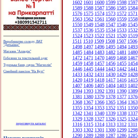
1602
1601
1600
1599
1598
1597
1589
1588
1587
1586
1585
1584
1576
1575
1574
1573
1572
1571
1563
1562
1561
1560
1559
1558
1550
1549
1548
1547
1546
1545
1537
1536
1535
1534
1533
1532
1524
1523
1522
1521
1520
1519
1511
1510
1509
1508
1507
1506
Виробництво солоду, ВАТ
"Дятьківці"
1498
1497
1496
1495
1494
1493
1485
1484
1483
1482
1481
1480
Магазин "Алладін"
1472
1471
1470
1469
1468
1467
Гобелени та текстильний одяг
1459
1458
1457
1456
1455
1454
Турецька баня, сауна "Магнолія"
1446
1445
1444
1443
1442
1441
Сімейний пансіон "На Куті"
1433
1432
1431
1430
1429
1428
1420
1419
1418
1417
1416
1415
1407
1406
1405
1404
1403
1402
1394
1393
1392
1391
1390
1389
1381
1380
1379
1378
1377
1376
1368
1367
1366
1365
1364
1363
1355
1354
1353
1352
1351
1350
1342
1341
1340
1339
1338
1337
1329
1328
1327
1326
1325
1324
переглянути каталог
1316
1315
1314
1313
1312
1311
1303
1302
1301
1300
1299
1298
1290
1289
1288
1287
1286
1285