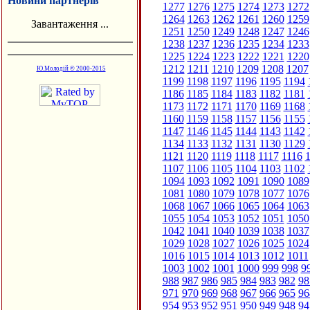
Новини партнерів
1277
1276
1275
1274
1273
1272
1264
1263
1262
1261
1260
1259
Завантаження ...
1251
1250
1249
1248
1247
1246
1238
1237
1236
1235
1234
1233
1225
1224
1223
1222
1221
1220
1212
1211
1210
1209
1208
1207
Ю.Молодій © 2000-2015
1199
1198
1197
1196
1195
1194
1186
1185
1184
1183
1182
1181
1173
1172
1171
1170
1169
1168
1160
1159
1158
1157
1156
1155
1147
1146
1145
1144
1143
1142
1134
1133
1132
1131
1130
1129
1121
1120
1119
1118
1117
1116
1
1107
1106
1105
1104
1103
1102
1094
1093
1092
1091
1090
1089
1081
1080
1079
1078
1077
1076
1068
1067
1066
1065
1064
1063
1055
1054
1053
1052
1051
1050
1042
1041
1040
1039
1038
1037
1029
1028
1027
1026
1025
1024
1016
1015
1014
1013
1012
1011
1003
1002
1001
1000
999
998
9
988
987
986
985
984
983
982
98
971
970
969
968
967
966
965
96
954
953
952
951
950
949
948
94