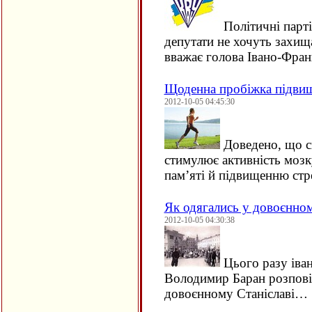
Політичні парті
депутати не хочуть захищ
вважає голова Івано-Фра
Щоденна пробіжка підвищ
2012-10-05 04:45:30
Доведено, що с
стимулює активність моз
пам’яті й підвищенню стре
Як одягались у довоєнном
2012-10-05 04:30:38
Цього разу іва
Володимир Баран розповід
довоєнному Станіславі…