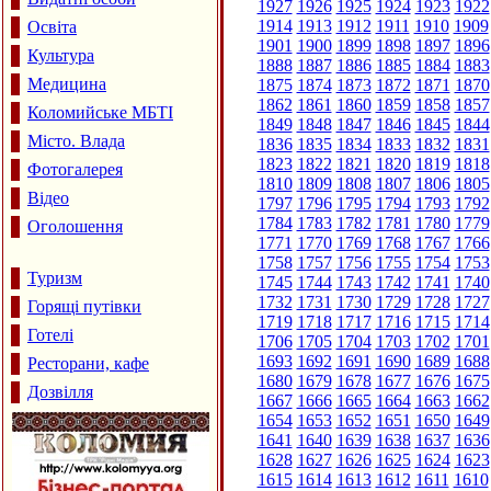
1927
1926
1925
1924
1923
1922
1914
1913
1912
1911
1910
1909
Освіта
1901
1900
1899
1898
1897
1896
Культура
1888
1887
1886
1885
1884
1883
Медицина
1875
1874
1873
1872
1871
1870
1862
1861
1860
1859
1858
1857
Коломийське МБТІ
1849
1848
1847
1846
1845
1844
Місто. Влада
1836
1835
1834
1833
1832
1831
1823
1822
1821
1820
1819
1818
Фотогалерея
1810
1809
1808
1807
1806
1805
Відео
1797
1796
1795
1794
1793
1792
1784
1783
1782
1781
1780
1779
Оголошення
1771
1770
1769
1768
1767
1766
1758
1757
1756
1755
1754
1753
Туризм
1745
1744
1743
1742
1741
1740
1732
1731
1730
1729
1728
1727
Горящі путівки
1719
1718
1717
1716
1715
1714
Готелі
1706
1705
1704
1703
1702
1701
1693
1692
1691
1690
1689
1688
Ресторани, кафе
1680
1679
1678
1677
1676
1675
Дозвілля
1667
1666
1665
1664
1663
1662
1654
1653
1652
1651
1650
1649
1641
1640
1639
1638
1637
1636
1628
1627
1626
1625
1624
1623
1615
1614
1613
1612
1611
1610