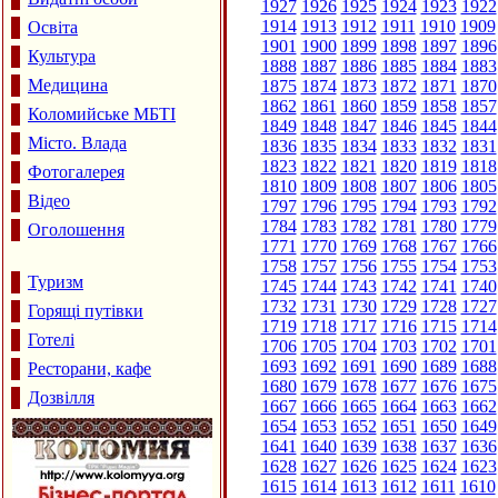
1927
1926
1925
1924
1923
1922
1914
1913
1912
1911
1910
1909
Освіта
1901
1900
1899
1898
1897
1896
Культура
1888
1887
1886
1885
1884
1883
Медицина
1875
1874
1873
1872
1871
1870
1862
1861
1860
1859
1858
1857
Коломийське МБТІ
1849
1848
1847
1846
1845
1844
Місто. Влада
1836
1835
1834
1833
1832
1831
1823
1822
1821
1820
1819
1818
Фотогалерея
1810
1809
1808
1807
1806
1805
Відео
1797
1796
1795
1794
1793
1792
1784
1783
1782
1781
1780
1779
Оголошення
1771
1770
1769
1768
1767
1766
1758
1757
1756
1755
1754
1753
Туризм
1745
1744
1743
1742
1741
1740
1732
1731
1730
1729
1728
1727
Горящі путівки
1719
1718
1717
1716
1715
1714
Готелі
1706
1705
1704
1703
1702
1701
1693
1692
1691
1690
1689
1688
Ресторани, кафе
1680
1679
1678
1677
1676
1675
Дозвілля
1667
1666
1665
1664
1663
1662
1654
1653
1652
1651
1650
1649
1641
1640
1639
1638
1637
1636
1628
1627
1626
1625
1624
1623
1615
1614
1613
1612
1611
1610