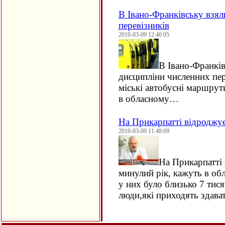
В Івано-Франківську взял
перевізників
2010-03-09 12:40:05
В Івано-Франків
дисципліни численних пер
міські автобусні маршрут
в обласному…
На Прикарпатті відроджу
2010-03-09 11:48:09
На Прикарпатті 
минулий рік, кажуть в обл
у них було близько 7 тися
люди,які приходять здава