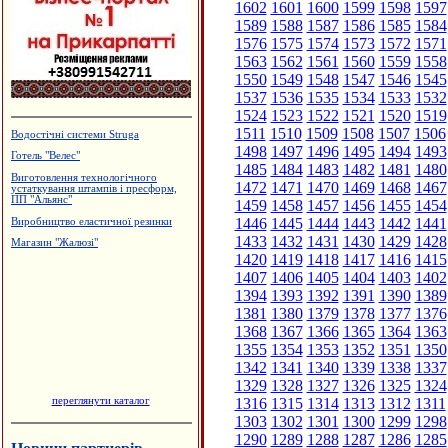
1602
1601
1600
1599
1598
1597
1589
1588
1587
1586
1585
1584
1576
1575
1574
1573
1572
1571
1563
1562
1561
1560
1559
1558
1550
1549
1548
1547
1546
1545
1537
1536
1535
1534
1533
1532
1524
1523
1522
1521
1520
1519
1511
1510
1509
1508
1507
1506
Водостічні системи Struga
1498
1497
1496
1495
1494
1493
Готель "Велес"
1485
1484
1483
1482
1481
1480
Виготовлення технологічного
1472
1471
1470
1469
1468
1467
устаткування штампів і пресформ,
ПП "Альянс"
1459
1458
1457
1456
1455
1454
1446
1445
1444
1443
1442
1441
Виробництво еластичної резинки
1433
1432
1431
1430
1429
1428
Магазин "Жалюзі"
1420
1419
1418
1417
1416
1415
1407
1406
1405
1404
1403
1402
1394
1393
1392
1391
1390
1389
1381
1380
1379
1378
1377
1376
1368
1367
1366
1365
1364
1363
1355
1354
1353
1352
1351
1350
1342
1341
1340
1339
1338
1337
1329
1328
1327
1326
1325
1324
переглянути каталог
1316
1315
1314
1313
1312
1311
1303
1302
1301
1300
1299
1298
1290
1289
1288
1287
1286
1285