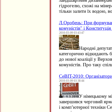
ландшафтним дизайнерам ґ
гідрогелю, схожі на мінер
тільки залити їх водою, 
Л.Оробець: При формуванн
комуністів" і Конституція
2010-03-09 03:43:47
Народні депута
категорично відкидають 
до нової коаліції у Верхо
комуністів. Про таку спі
CeBIT-2010: Організатор
2010-03-09 03:38:44
У німецькому мі
завершився черговий ярм
і комп’ютерної техніки Ce