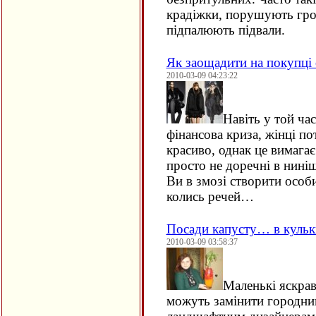
крадіжки, порушують гро
підпалюють підвали.
Як заощадити на покупці
2010-03-09 04:23:22
Навіть у той час
фінансова криза, жінці по
красиво, однак це вимагає
просто не доречні в нині
Ви в змозі створити особ
колись речей…
Посади капусту… в кульк
2010-03-09 03:58:37
Маленькі яскрав
можуть замінити городник