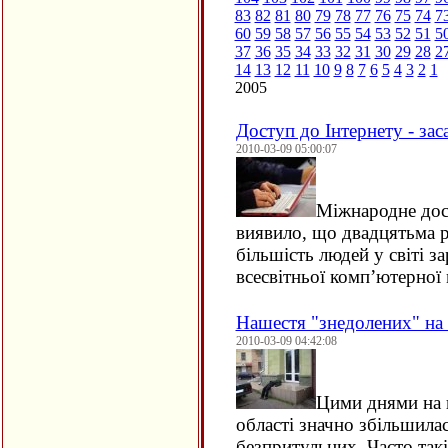
83
82
81
80
79
78
77
76
75
74
7
60
59
58
57
56
55
54
53
52
51
5
37
36
35
34
33
32
31
30
29
28
2
14
13
12
11
10
9
8
7
6
5
4
3
2
1
2005
Доступ до Інтернету - за
2010-03-09 05:00:07
Міжнародне дос
виявило, що двадцятьма р
більшість людей у світі з
всесвітньої комп’ютерно
Нашестя "знедолених" на
2010-03-09 04:42:08
Цими днями на 
області значно збільшилас
безпритульних. Часто так