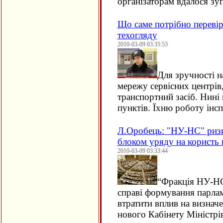
організаторам вдалося з
Що саме потрібно переві
техогляду
2010-03-09 03:35:53
Для зручності 
мережу сервісних центрів
транспортний засіб. Нині
пунктів. Їхню роботу інс
Л.Оробець: "НУ-НС" ризи
блоком уряду на користь 
2010-03-09 03:33:44
“
Фракція НУ-НС,
справі формування парламе
втратити вплив на визнач
нового Кабінету Міністр