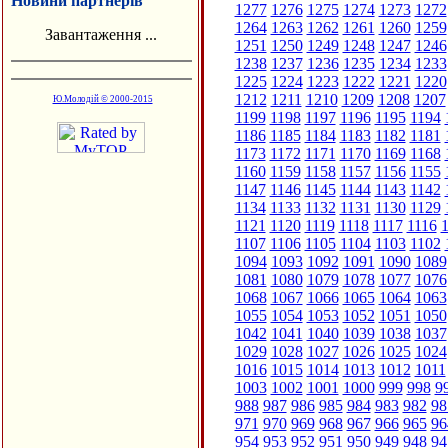
Новини партнерів
1277
1276
1275
1274
1273
1272
1264
1263
1262
1261
1260
1259
Завантаження ...
1251
1250
1249
1248
1247
1246
1238
1237
1236
1235
1234
1233
1225
1224
1223
1222
1221
1220
1212
1211
1210
1209
1208
1207
Ю.Молодій © 2000-2015
1199
1198
1197
1196
1195
1194
1186
1185
1184
1183
1182
1181
1173
1172
1171
1170
1169
1168
1160
1159
1158
1157
1156
1155
1147
1146
1145
1144
1143
1142
1134
1133
1132
1131
1130
1129
1121
1120
1119
1118
1117
1116
1
1107
1106
1105
1104
1103
1102
1094
1093
1092
1091
1090
1089
1081
1080
1079
1078
1077
1076
1068
1067
1066
1065
1064
1063
1055
1054
1053
1052
1051
1050
1042
1041
1040
1039
1038
1037
1029
1028
1027
1026
1025
1024
1016
1015
1014
1013
1012
1011
1003
1002
1001
1000
999
998
9
988
987
986
985
984
983
982
98
971
970
969
968
967
966
965
96
954
953
952
951
950
949
948
94