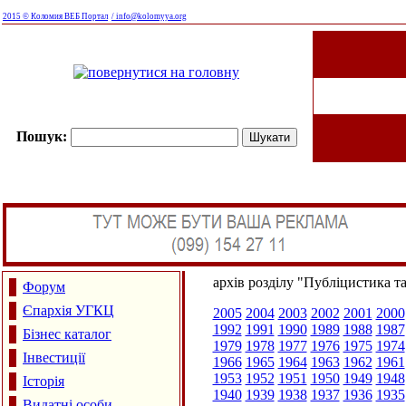
2015 © Коломия ВЕБ Портал
/ info@kolomyya.org
Пошук:
архів розділу "Публіцистика т
Форум
Єпархія УГКЦ
2005
2004
2003
2002
2001
2000
1992
1991
1990
1989
1988
1987
Бізнес каталог
1979
1978
1977
1976
1975
1974
Інвестиції
1966
1965
1964
1963
1962
1961
1953
1952
1951
1950
1949
1948
Історія
1940
1939
1938
1937
1936
1935
Видатні особи