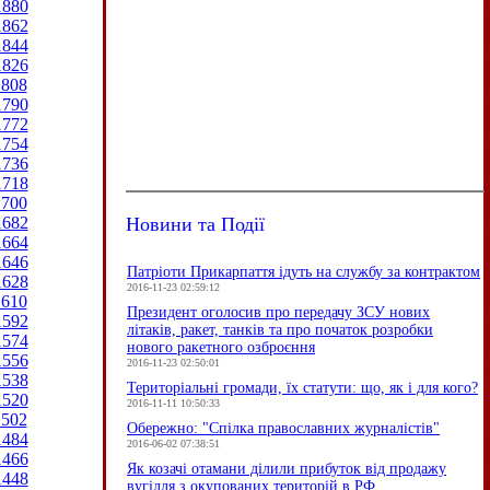
1880
1862
1844
1826
1808
1790
1772
1754
1736
1718
1700
Новини та Події
1682
1664
1646
Патріоти Прикарпаття ідуть на службу за контрактом
1628
2016-11-23 02:59:12
1610
Президент оголосив про передачу ЗСУ нових
1592
літаків, ракет, танків та про початок розробки
1574
нового ракетного озброєння
1556
2016-11-23 02:50:01
1538
Територіальні громади, їх статути: що, як і для кого?
1520
2016-11-11 10:50:33
1502
Обережно: "Спілка православних журналістів"
1484
2016-06-02 07:38:51
1466
Як козачі отамани ділили прибуток від продажу
1448
вугілля з окупованих територій в РФ