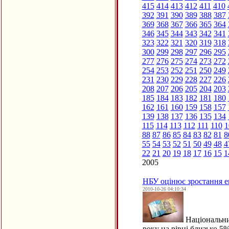
415
414
413
412
411
410
392
391
390
389
388
387
369
368
367
366
365
364
346
345
344
343
342
341
323
322
321
320
319
318
300
299
298
297
296
295
277
276
275
274
273
272
254
253
252
251
250
249
231
230
229
228
227
226
208
207
206
205
204
203
185
184
183
182
181
180
162
161
160
159
158
157
139
138
137
136
135
134
115
114
113
112
111
110
1
88
87
86
85
84
83
82
81
8
55
54
53
52
51
50
49
48
4
22
21
20
19
18
17
16
15
1
2005
НБУ оцінює зростання ек
2010-10-26 04:10:34
Національний
року на рівні близько 5