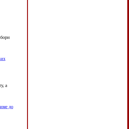
ибори
вих
у, а
тиме до