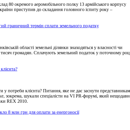
лад 80 окремого аеромобільного полку 13 армійського корпусу
країни приступив до складання головного іспиту року –
угий граничний термін сплати земельного податку
ківській області земельні ділянки знаходяться у власності чи
 тисяч громадян. Сплачують земельний податок у поточному роц
…
 клієнта?
 у потреби клієнта? Питання, яке не дає заснути представника
яке, зокрема, шукали спеціалісти на
VI
PR
-форумі, який нещодавн
авки
REX
2010.
кло 8 млн грн для оплати за енергоносії