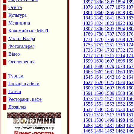
1897
1896
1895
1894
189
1879
1878
1877
1876
187
Освіта
1861
1860
1859
1858
185
Культура
1843
1842
1841
1840
183
Медицина
1825
1824
1823
1822
182
1807
1806
1805
1804
180
Коломийське МБТІ
1789
1788
1787
1786
178
Місто. Влада
1771
1770
1769
1768
176
1753
1752
1751
1750
174
Фотогалерея
1735
1734
1733
1732
173
Відео
1717
1716
1715
1714
171
1699
1698
1697
1696
169
Оголошення
1681
1680
1679
1678
167
1663
1662
1661
1660
165
Туризм
1645
1644
1643
1642
164
1627
1626
1625
1624
162
Горящі путівки
1609
1608
1607
1606
160
Готелі
1591
1590
1589
1588
158
1573
1572
1571
1570
156
Ресторани, кафе
1555
1554
1553
1552
155
Дозвілля
1537
1536
1535
1534
153
1519
1518
1517
1516
151
1501
1500
1499
1498
149
1483
1482
1481
1480
147
1465
1464
1463
1462
146