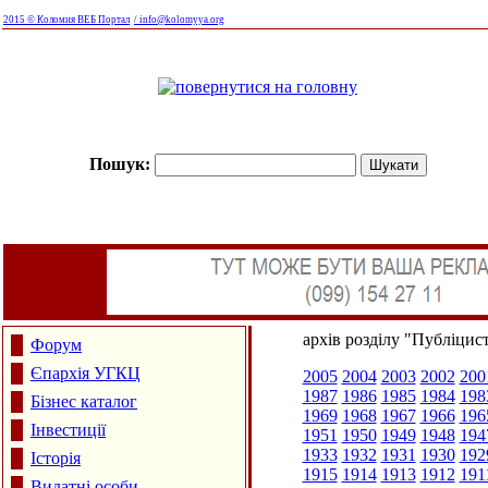
2015 © Коломия ВЕБ Портал
/ info@kolomyya.org
Пошук:
архів розділу "Публіцис
Форум
Єпархія УГКЦ
2005
2004
2003
2002
200
1987
1986
1985
1984
198
Бізнес каталог
1969
1968
1967
1966
196
Інвестиції
1951
1950
1949
1948
194
1933
1932
1931
1930
192
Історія
1915
1914
1913
1912
191
Видатні особи