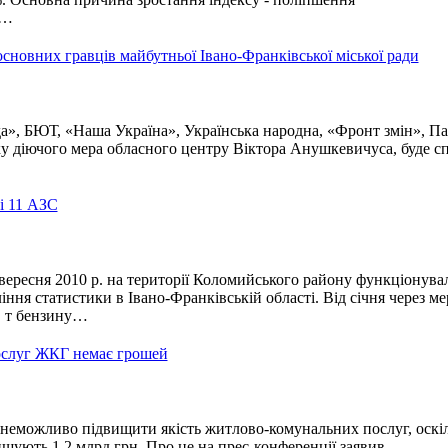
а…
новних гравців майбутньої Івано-Франківської міської ради
», БЮТ, «Наша Україна», Українська народна, «Фронт змін», Па
ку діючого мера обласного центру Віктора Анушкевичуса, буде с
і 11 АЗС
ересня 2010 р. на території Коломийського району функціонува
ння статистики в Івано-Франківській області. Від січня через м
. т бензину…
ослуг ЖКГ немає грошей
 неможливо підвищити якість житлово-комунальних послуг, оскі
вищують 1,2 млрд грн. Про це на прес-конференції заявив