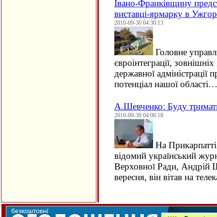
Івано-Франківщину предс
виставці-ярмарку в Ужгор
2010-09-30 04:30:13
Головне управлі
євроінтеграції, зовнішніх 
державної адміністрації 
потенціал нашої області
А.Шевченко: Буду трима
2010-09-30 04:00:18
На Прикарпатті
відомий український журн
Верховної Ради, Андрій Ш
вересня, він вітав на теле