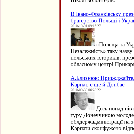
Школі волонтерів.
В Івано-Франківську през
братерство Польщі і Укра
2010-10-01 09:15:27
«Польща та Укра
Незалежність» таку назву
польських істориків, пре
обласному центрі Прикарп
А.Близнюк: Приїжджайте, 
Карпат, є ще й Донбас
2010-09-30 06:28:22
Десь понад півт
туру Донеччиною молоден
облдержадміністрації на 
Карпати сконфужено від