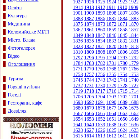
1927
1926
1925
1924
1923
1922
1914
1913
1912
1911
1910
1909
Освіта
1901
1900
1899
1898
1897
1896
Культура
1888
1887
1886
1885
1884
1883
Медицина
1875
1874
1873
1872
1871
1870
1862
1861
1860
1859
1858
1857
Коломийське МБТІ
1849
1848
1847
1846
1845
1844
Місто. Влада
1836
1835
1834
1833
1832
1831
1823
1822
1821
1820
1819
1818
Фотогалерея
1810
1809
1808
1807
1806
1805
Відео
1797
1796
1795
1794
1793
1792
1784
1783
1782
1781
1780
1779
Оголошення
1771
1770
1769
1768
1767
1766
1758
1757
1756
1755
1754
1753
Туризм
1745
1744
1743
1742
1741
1740
1732
1731
1730
1729
1728
1727
Горящі путівки
1719
1718
1717
1716
1715
1714
Готелі
1706
1705
1704
1703
1702
1701
1693
1692
1691
1690
1689
1688
Ресторани, кафе
1680
1679
1678
1677
1676
1675
Дозвілля
1667
1666
1665
1664
1663
1662
1654
1653
1652
1651
1650
1649
1641
1640
1639
1638
1637
1636
1628
1627
1626
1625
1624
1623
1615
1614
1613
1612
1611
1610