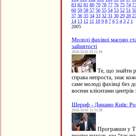
83
82
81
80
79
78
77
76
75
74
7
60
59
58
57
56
55
54
53
52
51
5
37
36
35
34
33
32
31
30
29
28
2
14
13
12
11
10
9
8
7
6
5
4
3
2
1
2005
Молоді фахівці масово ст
зайнятості
2010-10-01 01:11:19
Те, що знайти р
справа непроста, знає ко
саме молоді фахівці без 
восени клієнтами центрів 
Шериф - Динамо Київ: Роз
2010-10-01 11:51:59
Програвши у Ти
вкотре визнав, що “так п