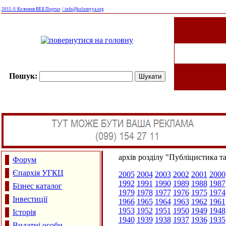
2015 © Коломия ВЕБ Портал
/ info@kolomyya.org
Пошук:
архів розділу "Публіцистика т
Форум
Єпархія УГКЦ
2005
2004
2003
2002
2001
2000
1992
1991
1990
1989
1988
1987
Бізнес каталог
1979
1978
1977
1976
1975
1974
Інвестиції
1966
1965
1964
1963
1962
1961
1953
1952
1951
1950
1949
1948
Історія
1940
1939
1938
1937
1936
1935
Видатні особи