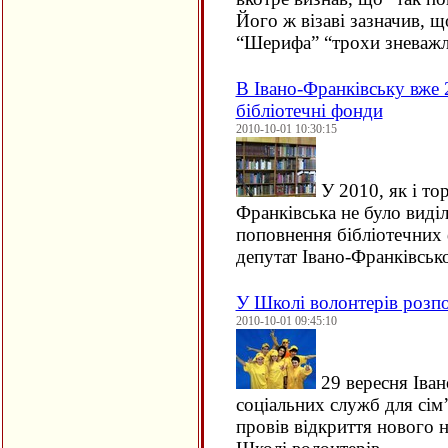
Його ж візаві зазначив, 
“Шерифа” “трохи зневажл
В Івано-Франківську вже
бібліотечні фонди
2010-10-01 10:30:15
У 2010, як і тор
Франківська не було виді
поповнення бібліотечних 
депутат Івано-Франківсь
У Школі волонтерів розпо
2010-10-01 09:45:10
29 вересня Іва
соціальних служб для сім’ї
провів відкриття нового 