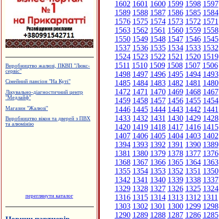
1602
1601
1600
1599
1598
1597
1589
1588
1587
1586
1585
1584
1576
1575
1574
1573
1572
1571
1563
1562
1561
1560
1559
1558
1550
1549
1548
1547
1546
1545
1537
1536
1535
1534
1533
1532
1524
1523
1522
1521
1520
1519
1511
1510
1509
1508
1507
1506
Виробництво жалюзі, ПКВП "Люкс-
сервіс"
1498
1497
1496
1495
1494
1493
1485
1484
1483
1482
1481
1480
Сімейний пансіон "На Куті"
1472
1471
1470
1469
1468
1467
Лікувально-діагностичний центр
"Медлайф"
1459
1458
1457
1456
1455
1454
1446
1445
1444
1443
1442
1441
Магазин "Жалюзі"
1433
1432
1431
1430
1429
1428
Виробництво вікон та дверей з ПВХ
та алюмінію
1420
1419
1418
1417
1416
1415
1407
1406
1405
1404
1403
1402
1394
1393
1392
1391
1390
1389
1381
1380
1379
1378
1377
1376
1368
1367
1366
1365
1364
1363
1355
1354
1353
1352
1351
1350
1342
1341
1340
1339
1338
1337
1329
1328
1327
1326
1325
1324
переглянути каталог
1316
1315
1314
1313
1312
1311
1303
1302
1301
1300
1299
1298
1290
1289
1288
1287
1286
1285