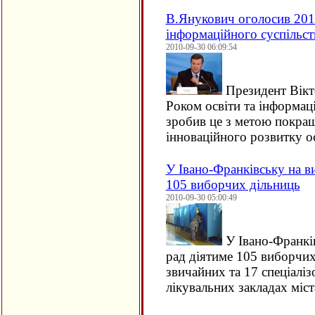
В.Янукович оголосив 2011
інформаційного суспільст
2010-09-30 06:09:54
Президент Вікт
Роком освіти та інформац
зробив це з метою покра
інноваційного розвитку 
У Івано-Франківську на в
105 виборчих дільниць
2010-09-30 05:00:49
У Івано-Франків
рад діятиме 105 виборчих
звичайних та 17 спеціалізо
лікувальних закладах міст