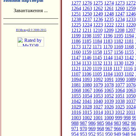
Новини партнерів
1277
1276
1275
1274
1273
1272
1264
1263
1262
1261
1260
1259
Завантаження ...
1251
1250
1249
1248
1247
1246
1238
1237
1236
1235
1234
1233
1225
1224
1223
1222
1221
1220
1212
1211
1210
1209
1208
1207
Ю.Молодій © 2000-2015
1199
1198
1197
1196
1195
1194
1186
1185
1184
1183
1182
1181
1173
1172
1171
1170
1169
1168
1160
1159
1158
1157
1156
1155
1147
1146
1145
1144
1143
1142
1134
1133
1132
1131
1130
1129
1121
1120
1119
1118
1117
1116
1
1107
1106
1105
1104
1103
1102
1094
1093
1092
1091
1090
1089
1081
1080
1079
1078
1077
1076
1068
1067
1066
1065
1064
1063
1055
1054
1053
1052
1051
1050
1042
1041
1040
1039
1038
1037
1029
1028
1027
1026
1025
1024
1016
1015
1014
1013
1012
1011
1003
1002
1001
1000
999
998
9
988
987
986
985
984
983
982
98
971
970
969
968
967
966
965
96
954
953
952
951
950
949
948
94