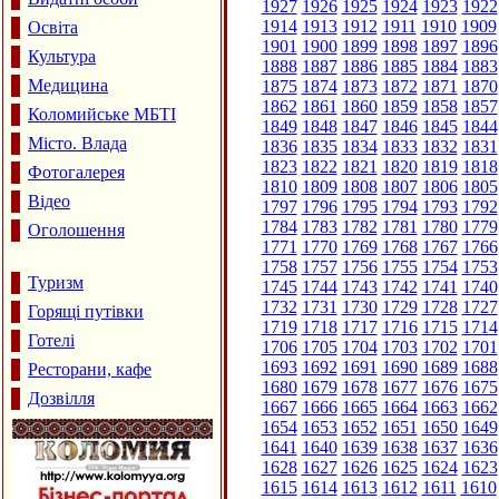
1927
1926
1925
1924
1923
1922
1914
1913
1912
1911
1910
1909
Освіта
1901
1900
1899
1898
1897
1896
Культура
1888
1887
1886
1885
1884
1883
Медицина
1875
1874
1873
1872
1871
1870
1862
1861
1860
1859
1858
1857
Коломийське МБТІ
1849
1848
1847
1846
1845
1844
Місто. Влада
1836
1835
1834
1833
1832
1831
1823
1822
1821
1820
1819
1818
Фотогалерея
1810
1809
1808
1807
1806
1805
Відео
1797
1796
1795
1794
1793
1792
1784
1783
1782
1781
1780
1779
Оголошення
1771
1770
1769
1768
1767
1766
1758
1757
1756
1755
1754
1753
Туризм
1745
1744
1743
1742
1741
1740
1732
1731
1730
1729
1728
1727
Горящі путівки
1719
1718
1717
1716
1715
1714
Готелі
1706
1705
1704
1703
1702
1701
1693
1692
1691
1690
1689
1688
Ресторани, кафе
1680
1679
1678
1677
1676
1675
Дозвілля
1667
1666
1665
1664
1663
1662
1654
1653
1652
1651
1650
1649
1641
1640
1639
1638
1637
1636
1628
1627
1626
1625
1624
1623
1615
1614
1613
1612
1611
1610