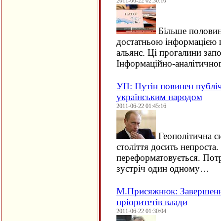
2011-06-22 02:30:10
Більше половин
достатньою інформацією 
альянс. Ці прогалини за
Інформаційно-аналітичн
УП: Путін повинен публі
українським народом
2011-06-22 01:45:16
Геополітична си
століття досить непроста.
переформатовується. Потр
зустріч один одному…
М.Присяжнюк: Завершення
пріоритетів влади
2011-06-22 01:30:04