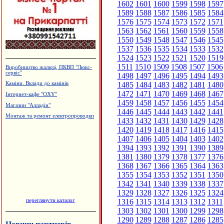
1602
1601
1600
1599
1598
1597
1589
1588
1587
1586
1585
1584
1576
1575
1574
1573
1572
1571
1563
1562
1561
1560
1559
1558
1550
1549
1548
1547
1546
1545
1537
1536
1535
1534
1533
1532
1524
1523
1522
1521
1520
1519
1511
1510
1509
1508
1507
1506
Виробництво жалюзі, ПКВП "Люкс-
сервіс"
1498
1497
1496
1495
1494
1493
1485
1484
1483
1482
1481
1480
Каміни. Вклади до камінів
1472
1471
1470
1469
1468
1467
Інтернет-кафе "OXY"
1459
1458
1457
1456
1455
1454
Магазин "Алладін"
1446
1445
1444
1443
1442
1441
Монтаж та ремонт електропроводки
1433
1432
1431
1430
1429
1428
1420
1419
1418
1417
1416
1415
1407
1406
1405
1404
1403
1402
1394
1393
1392
1391
1390
1389
1381
1380
1379
1378
1377
1376
1368
1367
1366
1365
1364
1363
1355
1354
1353
1352
1351
1350
1342
1341
1340
1339
1338
1337
1329
1328
1327
1326
1325
1324
переглянути каталог
1316
1315
1314
1313
1312
1311
1303
1302
1301
1300
1299
1298
1290
1289
1288
1287
1286
1285