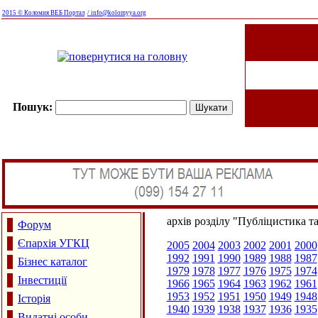
2015 © Коломия ВЕБ Портал
/ info@kolomyya.org
Пошук:
архів розділу "Публіцистика т
Форум
Єпархія УГКЦ
2005
2004
2003
2002
2001
2000
1992
1991
1990
1989
1988
1987
Бізнес каталог
1979
1978
1977
1976
1975
1974
Інвестиції
1966
1965
1964
1963
1962
1961
1953
1952
1951
1950
1949
1948
Історія
1940
1939
1938
1937
1936
1935
Видатні особи