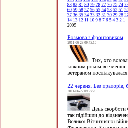
83
82
81
80
79
78
77
76
75
74
7
60
59
58
57
56
55
54
53
52
51
5
37
36
35
34
33
32
31
30
29
28
2
14
13
12
11
10
9
8
7
6
5
4
3
2
1
2005
Розмова з фронтовиком
2011-06-23 09:45:15
Тих, хто воював
кожним роком все менше. 
ветераном поспілкувалас
22 червня. Без прапорів, б
2011-06-22 09:25:20
День скорботи б
так підійшли до відзначен
Великої Вітчизняної війни
Франківська. З самого р