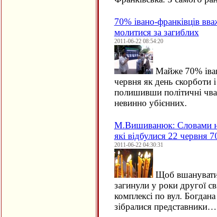
70% івано-франківців вва
молитися за загиблих
2011-06-22 08:54:20
Майже 70% іван
червня як день скорботи і
полишивши політичні чва
невинно убієнних.
М.Вишиванюк: Словами не 
які відбулися 22 червня 7
2011-06-22 04:30:31
Щоб вшанувати 
загинули у роки другої с
комплексі по вул. Богдан
зібралися представники…