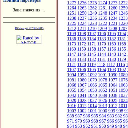
Новини партнерів
1277
1276
1275
1274
1273
1272
1264
1263
1262
1261
1260
1259
Завантаження ...
1251
1250
1249
1248
1247
1246
1238
1237
1236
1235
1234
1233
1225
1224
1223
1222
1221
1220
1212
1211
1210
1209
1208
1207
Ю.Молодій © 2000-2015
1199
1198
1197
1196
1195
1194
1186
1185
1184
1183
1182
1181
1173
1172
1171
1170
1169
1168
1160
1159
1158
1157
1156
1155
1147
1146
1145
1144
1143
1142
1134
1133
1132
1131
1130
1129
1121
1120
1119
1118
1117
1116
1
1107
1106
1105
1104
1103
1102
1094
1093
1092
1091
1090
1089
1081
1080
1079
1078
1077
1076
1068
1067
1066
1065
1064
1063
1055
1054
1053
1052
1051
1050
1042
1041
1040
1039
1038
1037
1029
1028
1027
1026
1025
1024
1016
1015
1014
1013
1012
1011
1003
1002
1001
1000
999
998
9
988
987
986
985
984
983
982
98
971
970
969
968
967
966
965
96
954
953
952
951
950
949
948
94