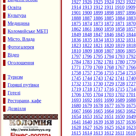
1927
1926
1925
1924
1923
1922
1914
1913
1912
1911
1910
1909
Освіта
1901
1900
1899
1898
1897
1896
Культура
1888
1887
1886
1885
1884
1883
Медицина
1875
1874
1873
1872
1871
1870
1862
1861
1860
1859
1858
1857
Коломийське МБТІ
1849
1848
1847
1846
1845
1844
Місто. Влада
1836
1835
1834
1833
1832
1831
1823
1822
1821
1820
1819
1818
Фотогалерея
1810
1809
1808
1807
1806
1805
Відео
1797
1796
1795
1794
1793
1792
1784
1783
1782
1781
1780
1779
Оголошення
1771
1770
1769
1768
1767
1766
1758
1757
1756
1755
1754
1753
Туризм
1745
1744
1743
1742
1741
1740
1732
1731
1730
1729
1728
1727
Горящі путівки
1719
1718
1717
1716
1715
1714
Готелі
1706
1705
1704
1703
1702
1701
1693
1692
1691
1690
1689
1688
Ресторани, кафе
1680
1679
1678
1677
1676
1675
Дозвілля
1667
1666
1665
1664
1663
1662
1654
1653
1652
1651
1650
1649
1641
1640
1639
1638
1637
1636
1628
1627
1626
1625
1624
1623
1615
1614
1613
1612
1611
1610