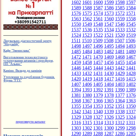
1602
1601
1600
1599
1598
1597
1589
1588
1587
1586
1585
1584
1576
1575
1574
1573
1572
1571
1563
1562
1561
1560
1559
1558
1550
1549
1548
1547
1546
1545
1537
1536
1535
1534
1533
1532
1524
1523
1522
1521
1520
1519
1511
1510
1509
1508
1507
1506
Лікувально-діагностичний центр
"Медлайф"
1498
1497
1496
1495
1494
1493
1485
1484
1483
1482
1481
1480
Кафе "Звенислава"
1472
1471
1470
1469
1468
1467
Виготовлення технологічного
устаткування штампів і пресформ,
1459
1458
1457
1456
1455
1454
ПП "Альянс"
1446
1445
1444
1443
1442
1441
Каміни. Вклади до камінів
1433
1432
1431
1430
1429
1428
Утеплення та оздоблення будинків.
1420
1419
1418
1417
1416
1415
Фірма "FTS"
1407
1406
1405
1404
1403
1402
1394
1393
1392
1391
1390
1389
1381
1380
1379
1378
1377
1376
1368
1367
1366
1365
1364
1363
1355
1354
1353
1352
1351
1350
1342
1341
1340
1339
1338
1337
1329
1328
1327
1326
1325
1324
переглянути каталог
1316
1315
1314
1313
1312
1311
1303
1302
1301
1300
1299
1298
1290
1289
1288
1287
1286
1285