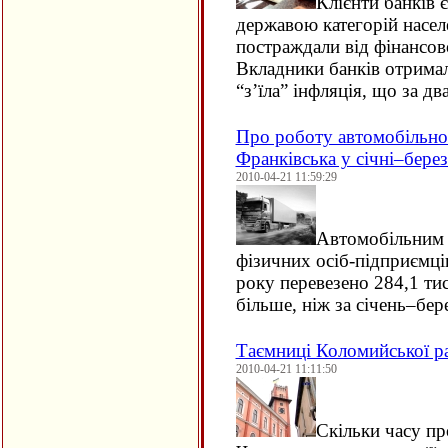
Клієнти банків 
державою категорій насел
постраждали від фінансов
Вкладники банків отримал
“з’їла” інфляція, що за д
Про роботу автомобільно
Франківська у січні–берез
2010-04-21 11:59:29
Автомобільним 
фізичних осіб-підприємців
року перевезено 284,1 тис
більше, ніж за січень–бе
Таємниці Коломийської р
2010-04-21 11:11:50
Скільки часу пр