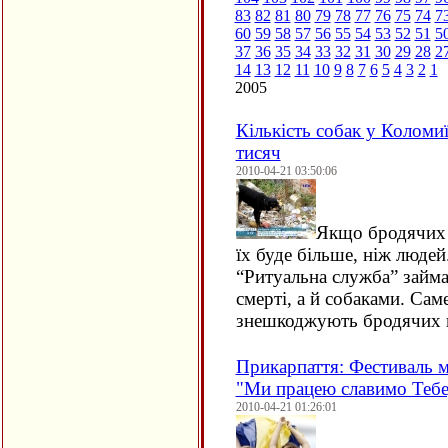
83
82
81
80
79
78
77
76
75
74
7
60
59
58
57
56
55
54
53
52
51
5
37
36
35
34
33
32
31
30
29
28
2
14
13
12
11
10
9
8
7
6
5
4
3
2
1
2005
Кількість собак у Коломиї
тисяч
2010-04-21 03:50:06
Якщо бродячих 
їх буде більше, ніж люде
“Ритуальна служба” займа
смерті, а й собаками. Сам
знешкоджують бродячих п
Прикарпаття: Фестиваль 
"Ми працею славимо Тебе,
2010-04-21 01:26:01