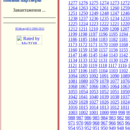
Новини партнерів
1277
1276
1275
1274
1273
1272
1264
1263
1262
1261
1260
1259
Завантаження ...
1251
1250
1249
1248
1247
1246
1238
1237
1236
1235
1234
1233
1225
1224
1223
1222
1221
1220
1212
1211
1210
1209
1208
1207
Ю.Молодій © 2000-2015
1199
1198
1197
1196
1195
1194
1186
1185
1184
1183
1182
1181
1173
1172
1171
1170
1169
1168
1160
1159
1158
1157
1156
1155
1147
1146
1145
1144
1143
1142
1134
1133
1132
1131
1130
1129
1121
1120
1119
1118
1117
1116
1
1107
1106
1105
1104
1103
1102
1094
1093
1092
1091
1090
1089
1081
1080
1079
1078
1077
1076
1068
1067
1066
1065
1064
1063
1055
1054
1053
1052
1051
1050
1042
1041
1040
1039
1038
1037
1029
1028
1027
1026
1025
1024
1016
1015
1014
1013
1012
1011
1003
1002
1001
1000
999
998
9
988
987
986
985
984
983
982
98
971
970
969
968
967
966
965
96
954
953
952
951
950
949
948
94