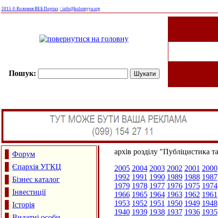
2015 © Коломия ВЕБ Портал
/ info@kolomyya.org
Пошук:
архів розділу "Публіцистика т
Форум
Єпархія УГКЦ
2005
2004
2003
2002
2001
2000
1992
1991
1990
1989
1988
1987
Бізнес каталог
1979
1978
1977
1976
1975
1974
Інвестиції
1966
1965
1964
1963
1962
1961
1953
1952
1951
1950
1949
1948
Історія
1940
1939
1938
1937
1936
1935
Видатні особи