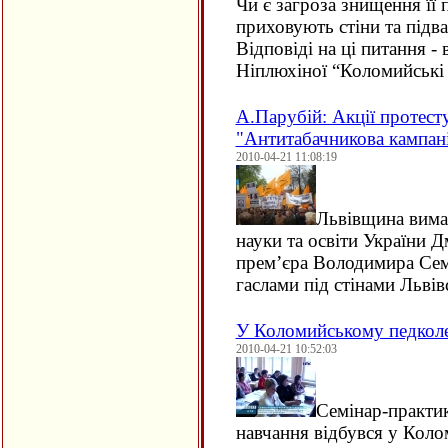
Чи є загроза знищення її
приховують стіни та підва
Відповіді на ці питання - 
Ніплюхіної “Коломийські р
А.Парубій: Aкції протесту
"Антитабачникова кампані
2010-04-21 11:08:19
Львівщина вимаг
науки та освіти України Д
прем’єра Володимира Сем
гаслами під стінами Льві
У Коломийському педколе
2010-04-21 10:52:03
Семінар-практик
навчання відбувся у Кол