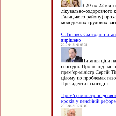
З 20 по 22 квіт
лікувально-оздоровчого к
Галицького району) прох
молодіжних трудових за
С.Тігіпко: Сьогодні питан
вирішено
2010-04-21 01:03:31
Питання ціни на
сьогодні. Про це під час п
прем’єр-міністр Сергій Ті
цілому по проблемах газо
Президенти і сьогодні…
Прем’єр-міністр не дозв
кроків у пенсійній реформ
2010-04-21 12:50:09