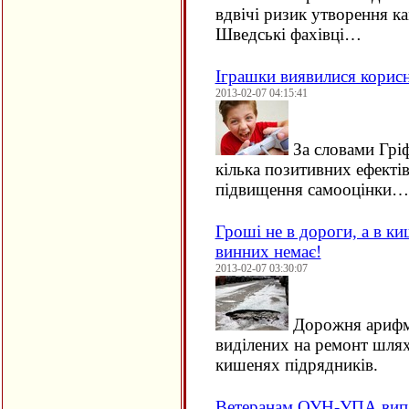
вдвічі ризик утворення ка
Шведські фахівці…
Іграшки виявилися корис
2013-02-07 04:15:41
За словами Гріф
кілька позитивних ефектів:
підвищення самооцінки…
Гроші не в дороги, а в ки
винних немає!
2013-02-07 03:30:07
Дорожня арифме
виділених на ремонт шлях
кишенях підрядників.
Ветеранам ОУН-УПА випл