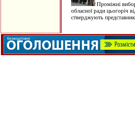
Проміжні вибор
обласної ради цьогоріч ві
стверджують представни