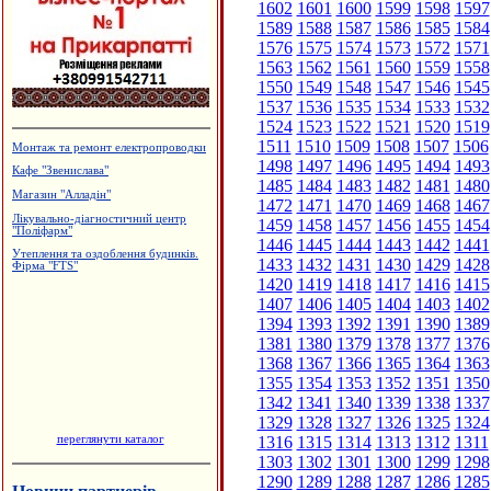
1602
1601
1600
1599
1598
1597
1589
1588
1587
1586
1585
1584
1576
1575
1574
1573
1572
1571
1563
1562
1561
1560
1559
1558
1550
1549
1548
1547
1546
1545
1537
1536
1535
1534
1533
1532
1524
1523
1522
1521
1520
1519
1511
1510
1509
1508
1507
1506
Монтаж та ремонт електропроводки
1498
1497
1496
1495
1494
1493
Кафе "Звенислава"
1485
1484
1483
1482
1481
1480
Магазин "Алладін"
1472
1471
1470
1469
1468
1467
Лікувально-діагностичний центр
1459
1458
1457
1456
1455
1454
"Поліфарм"
1446
1445
1444
1443
1442
1441
Утеплення та оздоблення будинків.
1433
1432
1431
1430
1429
1428
Фірма "FTS"
1420
1419
1418
1417
1416
1415
1407
1406
1405
1404
1403
1402
1394
1393
1392
1391
1390
1389
1381
1380
1379
1378
1377
1376
1368
1367
1366
1365
1364
1363
1355
1354
1353
1352
1351
1350
1342
1341
1340
1339
1338
1337
1329
1328
1327
1326
1325
1324
переглянути каталог
1316
1315
1314
1313
1312
1311
1303
1302
1301
1300
1299
1298
1290
1289
1288
1287
1286
1285