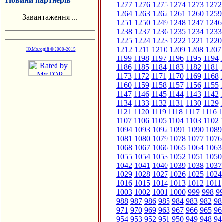
Новини партнерів
1277
1276
1275
1274
1273
1272
1264
1263
1262
1261
1260
1259
Завантаження ...
1251
1250
1249
1248
1247
1246
1238
1237
1236
1235
1234
1233
1225
1224
1223
1222
1221
1220
1212
1211
1210
1209
1208
1207
Ю.Молодій © 2000-2015
1199
1198
1197
1196
1195
1194
1186
1185
1184
1183
1182
1181
1173
1172
1171
1170
1169
1168
1160
1159
1158
1157
1156
1155
1147
1146
1145
1144
1143
1142
1134
1133
1132
1131
1130
1129
1121
1120
1119
1118
1117
1116
1
1107
1106
1105
1104
1103
1102
1094
1093
1092
1091
1090
1089
1081
1080
1079
1078
1077
1076
1068
1067
1066
1065
1064
1063
1055
1054
1053
1052
1051
1050
1042
1041
1040
1039
1038
1037
1029
1028
1027
1026
1025
1024
1016
1015
1014
1013
1012
1011
1003
1002
1001
1000
999
998
9
988
987
986
985
984
983
982
98
971
970
969
968
967
966
965
96
954
953
952
951
950
949
948
94