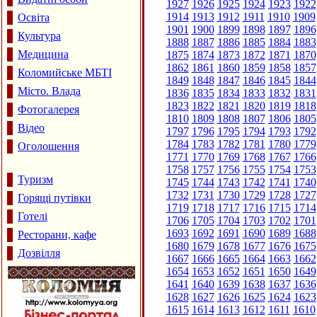
1927
1926
1925
1924
1923
1922
1914
1913
1912
1911
1910
1909
Освіта
1901
1900
1899
1898
1897
1896
Культура
1888
1887
1886
1885
1884
1883
Медицина
1875
1874
1873
1872
1871
1870
1862
1861
1860
1859
1858
1857
Коломийське МБТІ
1849
1848
1847
1846
1845
1844
Місто. Влада
1836
1835
1834
1833
1832
1831
1823
1822
1821
1820
1819
1818
Фотогалерея
1810
1809
1808
1807
1806
1805
Відео
1797
1796
1795
1794
1793
1792
1784
1783
1782
1781
1780
1779
Оголошення
1771
1770
1769
1768
1767
1766
1758
1757
1756
1755
1754
1753
Туризм
1745
1744
1743
1742
1741
1740
1732
1731
1730
1729
1728
1727
Горящі путівки
1719
1718
1717
1716
1715
1714
Готелі
1706
1705
1704
1703
1702
1701
1693
1692
1691
1690
1689
1688
Ресторани, кафе
1680
1679
1678
1677
1676
1675
Дозвілля
1667
1666
1665
1664
1663
1662
1654
1653
1652
1651
1650
1649
1641
1640
1639
1638
1637
1636
1628
1627
1626
1625
1624
1623
1615
1614
1613
1612
1611
1610