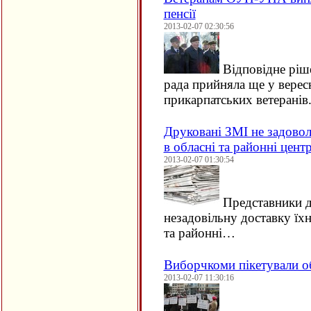
пенсії
2013-02-07 02:30:56
Відповідне ріш
рада прийняла ще у верес
прикарпатських ветеранів
Друковані ЗМІ не задовол
в обласні та районні цент
2013-02-07 01:30:54
Представники д
незадовільну доставку їхн
та районні…
Виборчкоми пікетували о
2013-02-07 11:30:16