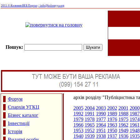
2015 © Коломия ВЕБ Портал
/ info@kolomyya.org
Пошук:
архів розділу "Публіцистика т
Форум
Єпархія УГКЦ
2005
2004
2003
2002
2001
2000
1992
1991
1990
1989
1988
1987
Бізнес каталог
1979
1978
1977
1976
1975
1974
Інвестиції
1966
1965
1964
1963
1962
1961
1953
1952
1951
1950
1949
1948
Історія
1940
1939
1938
1937
1936
1935
Видатні особи