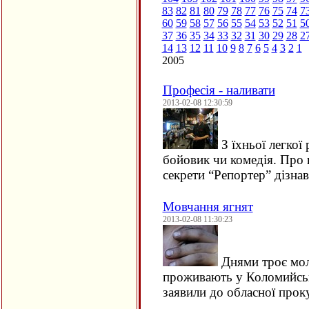
83
82
81
80
79
78
77
76
75
74
7
60
59
58
57
56
55
54
53
52
51
5
37
36
35
34
33
32
31
30
29
28
2
14
13
12
11
10
9
8
7
6
5
4
3
2
1
2005
Професія - наливати
2013-02-08 12:30:59
З їхньої легкої
бойовик чи комедія. Про ц
секрети “Репортер” дізна
Мовчання ягнят
2013-02-08 11:30:23
Днями троє моло
проживають у Коломийськ
заявили до обласної про