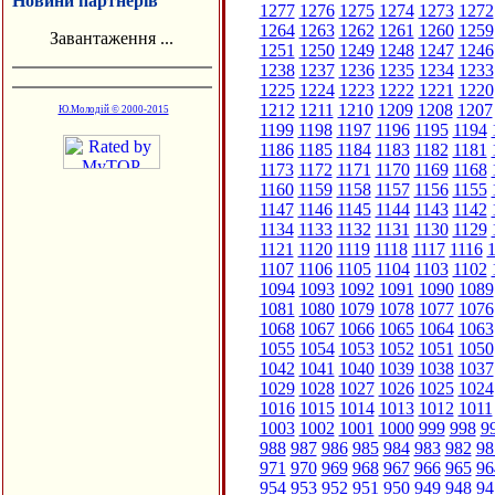
Новини партнерів
1277
1276
1275
1274
1273
1272
1264
1263
1262
1261
1260
1259
Завантаження ...
1251
1250
1249
1248
1247
1246
1238
1237
1236
1235
1234
1233
1225
1224
1223
1222
1221
1220
1212
1211
1210
1209
1208
1207
Ю.Молодій © 2000-2015
1199
1198
1197
1196
1195
1194
1186
1185
1184
1183
1182
1181
1173
1172
1171
1170
1169
1168
1160
1159
1158
1157
1156
1155
1147
1146
1145
1144
1143
1142
1134
1133
1132
1131
1130
1129
1121
1120
1119
1118
1117
1116
1
1107
1106
1105
1104
1103
1102
1094
1093
1092
1091
1090
1089
1081
1080
1079
1078
1077
1076
1068
1067
1066
1065
1064
1063
1055
1054
1053
1052
1051
1050
1042
1041
1040
1039
1038
1037
1029
1028
1027
1026
1025
1024
1016
1015
1014
1013
1012
1011
1003
1002
1001
1000
999
998
9
988
987
986
985
984
983
982
98
971
970
969
968
967
966
965
96
954
953
952
951
950
949
948
94