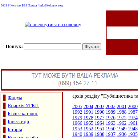
2015 © Коломия ВЕБ Портал
/ info@kolomyya.org
Пошук:
архів розділу "Публіцистика т
Форум
Єпархія УГКЦ
2005
2004
2003
2002
2001
2000
1992
1991
1990
1989
1988
1987
Бізнес каталог
1979
1978
1977
1976
1975
1974
Інвестиції
1966
1965
1964
1963
1962
1961
1953
1952
1951
1950
1949
1948
Історія
1940
1939
1938
1937
1936
1935
Видатні особи