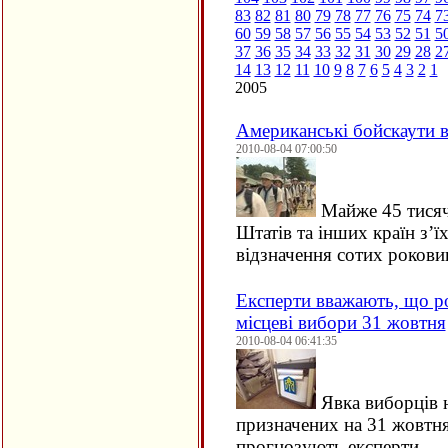
83
82
81
80
79
78
77
76
75
74
7
60
59
58
57
56
55
54
53
52
51
5
37
36
35
34
33
32
31
30
29
28
2
14
13
12
11
10
9
8
7
6
5
4
3
2
1
2005
Американські бойскаути в
2010-08-04 07:00:50
Майже 45 тисяч
Штатів та інших країн з’ї
відзначення сотих роковин
Експерти вважають, що ро
місцеві вибори 31 жовтня
2010-08-04 06:41:35
Явка виборців н
призначених на 31 жовтня
прогнозують експерти.