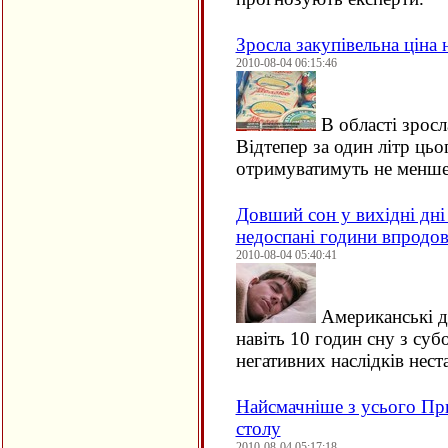
Зросла закупівельна ціна 
2010-08-04 06:15:46
В області зросл
Відтепер за один літр ць
отримуватимуть не мен
Довший сон у вихідні дн
недоспані години впродо
2010-08-04 05:40:41
Американські д
навіть 10 годин сну з су
негативних наслідків нест
Найсмачніше з усього При
столу
2010-08-04 05:17:18