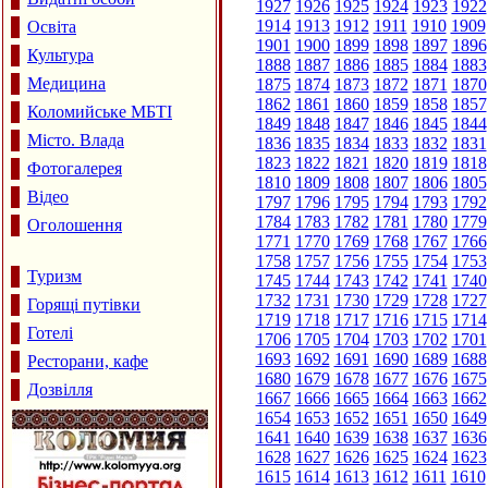
1927
1926
1925
1924
1923
1922
1914
1913
1912
1911
1910
1909
Освіта
1901
1900
1899
1898
1897
1896
Культура
1888
1887
1886
1885
1884
1883
Медицина
1875
1874
1873
1872
1871
1870
1862
1861
1860
1859
1858
1857
Коломийське МБТІ
1849
1848
1847
1846
1845
1844
Місто. Влада
1836
1835
1834
1833
1832
1831
1823
1822
1821
1820
1819
1818
Фотогалерея
1810
1809
1808
1807
1806
1805
Відео
1797
1796
1795
1794
1793
1792
1784
1783
1782
1781
1780
1779
Оголошення
1771
1770
1769
1768
1767
1766
1758
1757
1756
1755
1754
1753
Туризм
1745
1744
1743
1742
1741
1740
1732
1731
1730
1729
1728
1727
Горящі путівки
1719
1718
1717
1716
1715
1714
Готелі
1706
1705
1704
1703
1702
1701
1693
1692
1691
1690
1689
1688
Ресторани, кафе
1680
1679
1678
1677
1676
1675
Дозвілля
1667
1666
1665
1664
1663
1662
1654
1653
1652
1651
1650
1649
1641
1640
1639
1638
1637
1636
1628
1627
1626
1625
1624
1623
1615
1614
1613
1612
1611
1610