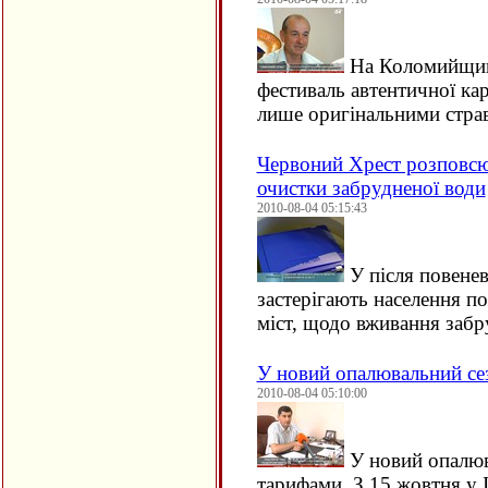
На Коломийщині
фестиваль автентичної ка
лише оригінальними стр
Червоний Хрест розповсю
очистки забрудненої води
2010-08-04 05:15:43
У після повене
застерігають населення пот
міст, щодо вживання заб
У новий опалювальний се
2010-08-04 05:10:00
У новий опалюв
тарифами. З 15 жовтня у 