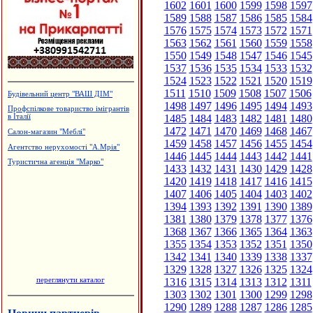
1602
1601
1600
1599
1598
1597
1589
1588
1587
1586
1585
1584
1576
1575
1574
1573
1572
1571
1563
1562
1561
1560
1559
1558
1550
1549
1548
1547
1546
1545
1537
1536
1535
1534
1533
1532
1524
1523
1522
1521
1520
1519
1511
1510
1509
1508
1507
1506
Будівельний центр "ВАШ ДІМ"
1498
1497
1496
1495
1494
1493
Профспілкове товариство імігрантів
1485
1484
1483
1482
1481
1480
в Італії
1472
1471
1470
1469
1468
1467
Салон-магазин "Меблі"
1459
1458
1457
1456
1455
1454
Агентство нерухомості "А.Мрія"
1446
1445
1444
1443
1442
1441
Туристична агенція "Марко"
1433
1432
1431
1430
1429
1428
1420
1419
1418
1417
1416
1415
1407
1406
1405
1404
1403
1402
1394
1393
1392
1391
1390
1389
1381
1380
1379
1378
1377
1376
1368
1367
1366
1365
1364
1363
1355
1354
1353
1352
1351
1350
1342
1341
1340
1339
1338
1337
1329
1328
1327
1326
1325
1324
переглянути каталог
1316
1315
1314
1313
1312
1311
1303
1302
1301
1300
1299
1298
1290
1289
1288
1287
1286
1285