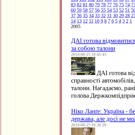
83
82
81
80
79
78
77
76
75
74
7
60
59
58
57
56
55
54
53
52
51
5
37
36
35
34
33
32
31
30
29
28
2
14
13
12
11
10
9
8
7
6
5
4
3
2
1
2005
ДАІ готова відмовитися
за собою талони
2010-08-25 10:45:45
ДАІ готова ві
справності автомобілів,
талони. Нагадаємо, ран
голова Держкомпідпр
Ніко Ланґе: Україна - б
держава, але досі не м
2010-08-25 10:30:20