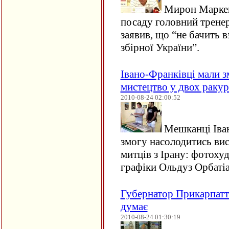
Мирон Маркев
посаду головний тренер
заявив, що “не бачить в
збірної України”.
Івано-Франківці мали з
мистецтво у двох ракур
2010-08-24 02:00:52
Мешканці Іван
змогу насолодитись ви
митців з Ірану: фотоху
графіки Ольдуз Орбатіа
Губернатор Прикарпатт
думає
2010-08-24 01:30:19