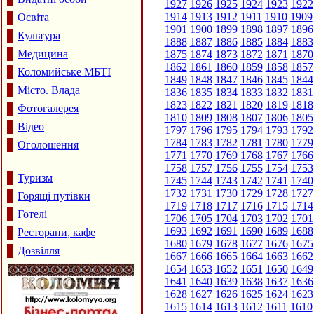
1927
1926
1925
1924
1923
1922
1914
1913
1912
1911
1910
1909
Освіта
1901
1900
1899
1898
1897
1896
Культура
1888
1887
1886
1885
1884
1883
Медицина
1875
1874
1873
1872
1871
1870
1862
1861
1860
1859
1858
1857
Коломийське МБТІ
1849
1848
1847
1846
1845
1844
Місто. Влада
1836
1835
1834
1833
1832
1831
1823
1822
1821
1820
1819
1818
Фотогалерея
1810
1809
1808
1807
1806
1805
Відео
1797
1796
1795
1794
1793
1792
1784
1783
1782
1781
1780
1779
Оголошення
1771
1770
1769
1768
1767
1766
1758
1757
1756
1755
1754
1753
Туризм
1745
1744
1743
1742
1741
1740
1732
1731
1730
1729
1728
1727
Горящі путівки
1719
1718
1717
1716
1715
1714
Готелі
1706
1705
1704
1703
1702
1701
1693
1692
1691
1690
1689
1688
Ресторани, кафе
1680
1679
1678
1677
1676
1675
Дозвілля
1667
1666
1665
1664
1663
1662
1654
1653
1652
1651
1650
1649
1641
1640
1639
1638
1637
1636
1628
1627
1626
1625
1624
1623
1615
1614
1613
1612
1611
1610