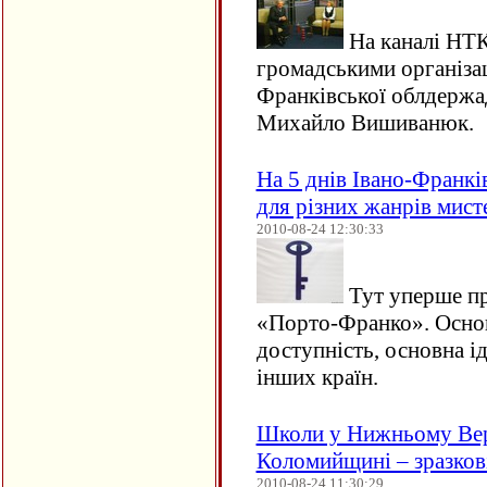
На каналі НТК
громадськими організац
Франківської облдержад
Михайло Вишиванюк.
На 5 днів Івано-Франкі
для різних жанрів мист
2010-08-24 12:30:33
Тут уперше пр
«Порто-Франко». Основа
доступність, основна ід
інших країн.
Школи у Нижньому Верб
Коломийщині – зразков
2010-08-24 11:30:29