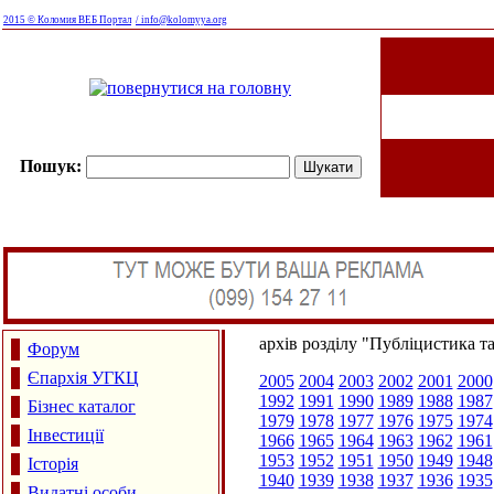
2015 © Коломия ВЕБ Портал
/ info@kolomyya.org
Пошук:
архів розділу "Публіцистика т
Форум
Єпархія УГКЦ
2005
2004
2003
2002
2001
2000
1992
1991
1990
1989
1988
1987
Бізнес каталог
1979
1978
1977
1976
1975
1974
Інвестиції
1966
1965
1964
1963
1962
1961
1953
1952
1951
1950
1949
1948
Історія
1940
1939
1938
1937
1936
1935
Видатні особи