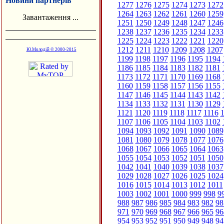
Новини партнерів
1277
1276
1275
1274
1273
1272
1264
1263
1262
1261
1260
1259
Завантаження ...
1251
1250
1249
1248
1247
1246
1238
1237
1236
1235
1234
1233
1225
1224
1223
1222
1221
1220
1212
1211
1210
1209
1208
1207
Ю.Молодій © 2000-2015
1199
1198
1197
1196
1195
1194
1186
1185
1184
1183
1182
1181
1173
1172
1171
1170
1169
1168
1160
1159
1158
1157
1156
1155
1147
1146
1145
1144
1143
1142
1134
1133
1132
1131
1130
1129
1121
1120
1119
1118
1117
1116
1
1107
1106
1105
1104
1103
1102
1094
1093
1092
1091
1090
1089
1081
1080
1079
1078
1077
1076
1068
1067
1066
1065
1064
1063
1055
1054
1053
1052
1051
1050
1042
1041
1040
1039
1038
1037
1029
1028
1027
1026
1025
1024
1016
1015
1014
1013
1012
1011
1003
1002
1001
1000
999
998
9
988
987
986
985
984
983
982
98
971
970
969
968
967
966
965
96
954
953
952
951
950
949
948
94