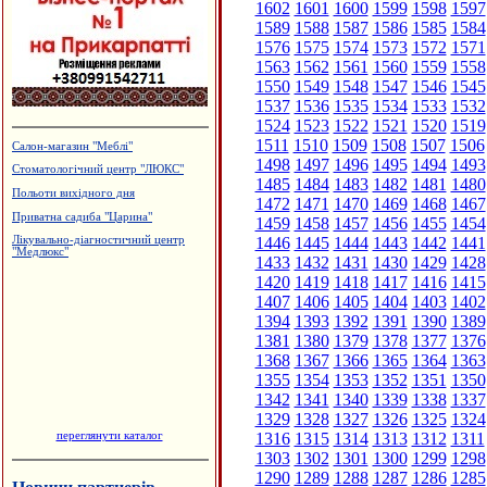
1602
1601
1600
1599
1598
1597
1589
1588
1587
1586
1585
1584
1576
1575
1574
1573
1572
1571
1563
1562
1561
1560
1559
1558
1550
1549
1548
1547
1546
1545
1537
1536
1535
1534
1533
1532
1524
1523
1522
1521
1520
1519
1511
1510
1509
1508
1507
1506
Салон-магазин "Меблі"
1498
1497
1496
1495
1494
1493
Стоматологічний центр "ЛЮКС"
1485
1484
1483
1482
1481
1480
Польоти вихідного дня
1472
1471
1470
1469
1468
1467
Приватна садиба "Царина"
1459
1458
1457
1456
1455
1454
1446
1445
1444
1443
1442
1441
Лікувально-діагностичний центр
"Медлюкс"
1433
1432
1431
1430
1429
1428
1420
1419
1418
1417
1416
1415
1407
1406
1405
1404
1403
1402
1394
1393
1392
1391
1390
1389
1381
1380
1379
1378
1377
1376
1368
1367
1366
1365
1364
1363
1355
1354
1353
1352
1351
1350
1342
1341
1340
1339
1338
1337
1329
1328
1327
1326
1325
1324
переглянути каталог
1316
1315
1314
1313
1312
1311
1303
1302
1301
1300
1299
1298
1290
1289
1288
1287
1286
1285