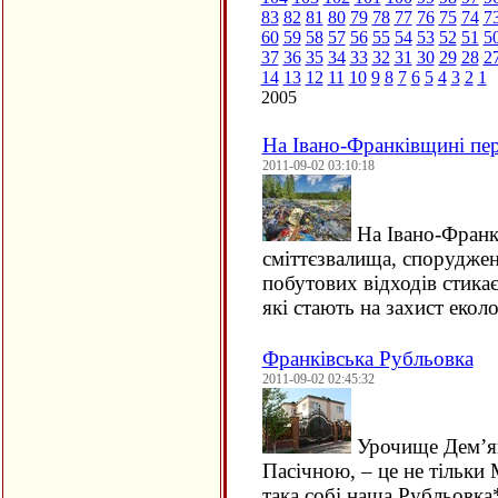
83
82
81
80
79
78
77
76
75
74
7
60
59
58
57
56
55
54
53
52
51
5
37
36
35
34
33
32
31
30
29
28
2
14
13
12
11
10
9
8
7
6
5
4
3
2
1
2005
На Івано-Франківщині пер
2011-09-02 03:10:18
На Івано-Франк
сміттєзвалища, споруджен
побутових відходів стикає
які стають на захист екол
Франківська Рубльовка
2011-09-02 02:45:32
Урочище Дем’яні
Пасічною, – це не тільки
така собі наша Рубльовка