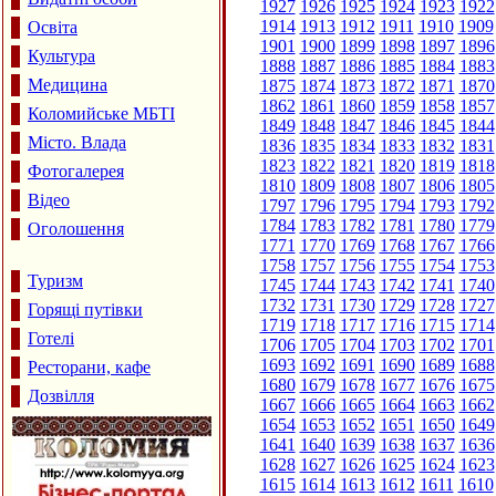
1927
1926
1925
1924
1923
1922
1914
1913
1912
1911
1910
1909
Освіта
1901
1900
1899
1898
1897
1896
Культура
1888
1887
1886
1885
1884
1883
Медицина
1875
1874
1873
1872
1871
1870
1862
1861
1860
1859
1858
1857
Коломийське МБТІ
1849
1848
1847
1846
1845
1844
Місто. Влада
1836
1835
1834
1833
1832
1831
1823
1822
1821
1820
1819
1818
Фотогалерея
1810
1809
1808
1807
1806
1805
Відео
1797
1796
1795
1794
1793
1792
1784
1783
1782
1781
1780
1779
Оголошення
1771
1770
1769
1768
1767
1766
1758
1757
1756
1755
1754
1753
Туризм
1745
1744
1743
1742
1741
1740
1732
1731
1730
1729
1728
1727
Горящі путівки
1719
1718
1717
1716
1715
1714
Готелі
1706
1705
1704
1703
1702
1701
1693
1692
1691
1690
1689
1688
Ресторани, кафе
1680
1679
1678
1677
1676
1675
Дозвілля
1667
1666
1665
1664
1663
1662
1654
1653
1652
1651
1650
1649
1641
1640
1639
1638
1637
1636
1628
1627
1626
1625
1624
1623
1615
1614
1613
1612
1611
1610