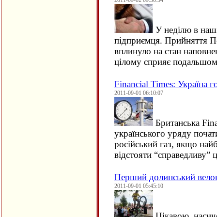
2011-09-02 09:30:34
У неділю в наші
підприємця. Прийняття П
вплинуло на стан наповнен
цілому сприяє подальшо
Financial Times: Україна 
2011-09-01 06:10:07
Британська Fina
українського уряду почат
російський газ, якщо на
відстояти “справедливу” ц
Перший долинський вело
2011-09-01 05:45:10
Цікавою, насич