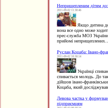
Неприщепленим дітям доз
2011-09-02 11:30:46
Якщо дитина до
вона все одно може ходит
прес-служба МОЗ України
прийомі неприщеплених
Руслан Коцаба: Івано-фра
2011-09-02 10:30:14
Українці спиваю
спивається молодь. До та
дійшов івано-франківськи
Коцаба, який досліджув
Левова частка у формува
підприємцям