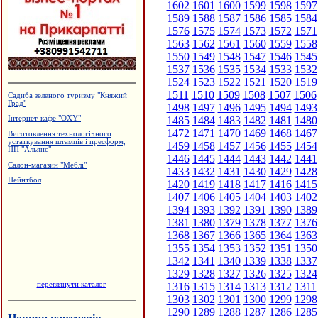
1602
1601
1600
1599
1598
1597
1589
1588
1587
1586
1585
1584
1576
1575
1574
1573
1572
1571
1563
1562
1561
1560
1559
1558
1550
1549
1548
1547
1546
1545
1537
1536
1535
1534
1533
1532
1524
1523
1522
1521
1520
1519
1511
1510
1509
1508
1507
1506
Садиба зеленого туризму "Княжий
Град"
1498
1497
1496
1495
1494
1493
1485
1484
1483
1482
1481
1480
Інтернет-кафе "OXY"
1472
1471
1470
1469
1468
1467
Виготовлення технологічного
устаткування штампів і пресформ,
1459
1458
1457
1456
1455
1454
ПП "Альянс"
1446
1445
1444
1443
1442
1441
Салон-магазин "Меблі"
1433
1432
1431
1430
1429
1428
Пейнтбол
1420
1419
1418
1417
1416
1415
1407
1406
1405
1404
1403
1402
1394
1393
1392
1391
1390
1389
1381
1380
1379
1378
1377
1376
1368
1367
1366
1365
1364
1363
1355
1354
1353
1352
1351
1350
1342
1341
1340
1339
1338
1337
1329
1328
1327
1326
1325
1324
переглянути каталог
1316
1315
1314
1313
1312
1311
1303
1302
1301
1300
1299
1298
1290
1289
1288
1287
1286
1285