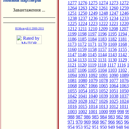
Новини партнерів
1277
1276
1275
1274
1273
1272
1264
1263
1262
1261
1260
1259
Завантаження ...
1251
1250
1249
1248
1247
1246
1238
1237
1236
1235
1234
1233
1225
1224
1223
1222
1221
1220
1212
1211
1210
1209
1208
1207
Ю.Молодій © 2000-2015
1199
1198
1197
1196
1195
1194
1186
1185
1184
1183
1182
1181
1173
1172
1171
1170
1169
1168
1160
1159
1158
1157
1156
1155
1147
1146
1145
1144
1143
1142
1134
1133
1132
1131
1130
1129
1121
1120
1119
1118
1117
1116
1
1107
1106
1105
1104
1103
1102
1094
1093
1092
1091
1090
1089
1081
1080
1079
1078
1077
1076
1068
1067
1066
1065
1064
1063
1055
1054
1053
1052
1051
1050
1042
1041
1040
1039
1038
1037
1029
1028
1027
1026
1025
1024
1016
1015
1014
1013
1012
1011
1003
1002
1001
1000
999
998
9
988
987
986
985
984
983
982
98
971
970
969
968
967
966
965
96
954
953
952
951
950
949
948
94