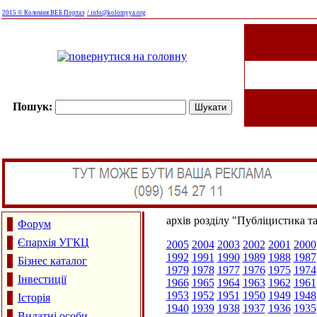
2015 © Коломия ВЕБ Портал
/ info@kolomyya.org
Пошук:
архів розділу "Публіцистика т
Форум
Єпархія УГКЦ
2005
2004
2003
2002
2001
2000
1992
1991
1990
1989
1988
1987
Бізнес каталог
1979
1978
1977
1976
1975
1974
Інвестиції
1966
1965
1964
1963
1962
1961
1953
1952
1951
1950
1949
1948
Історія
1940
1939
1938
1937
1936
1935
Видатні особи