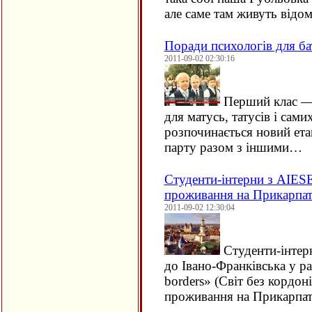
але саме там живуть відомі
Поради психологів для ба
2011-09-02 02:30:16
Перший клас — ц
для матусь, татусів і сам
розпочинається новий ета
парту разом з іншими…
Студенти-інтерни з AIES
проживання на Прикарпат
2011-09-02 12:30:04
Студенти-інтер
до Івано-Франківська у р
borders» (Світ без кордон
проживання на Прикарпа