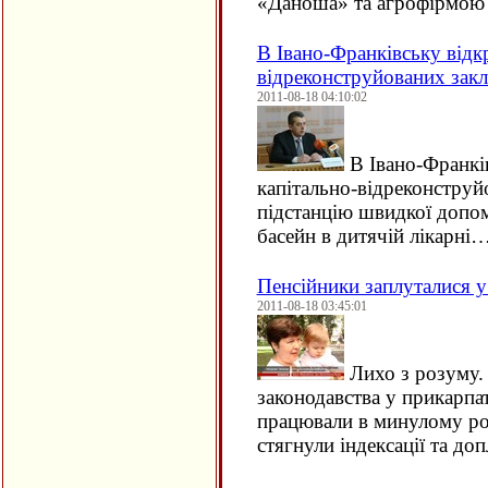
«Даноша» та агрофірмою
В Івано-Франківську відк
відреконструйованих закл
2011-08-18 04:10:02
В Івано-Франкі
капітально-відреконструйо
підстанцію швидкої допо
басейн в дитячій лікарні
Пенсійники заплуталися у
2011-08-18 03:45:01
Лихо з розуму.
законодавства у прикарпат
працювали в минулому роц
стягнули індексації та доп