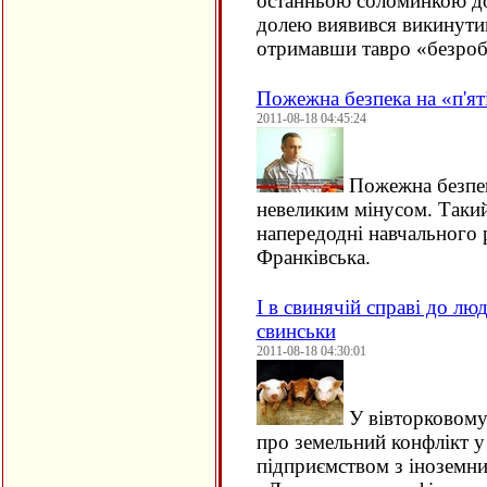
останньою соломинкою до
долею виявився викинутим
отримавши тавро «безроб
Пожежна безпека на «п'ят
2011-08-18 04:45:24
Пожежна безпек
невеликим мінусом. Такий
напередодні навчального 
Франківська.
І в свинячій справі до лю
свинськи
2011-08-18 04:30:01
У вівторковому
про земельний конфлікт у
підприємством з іноземн