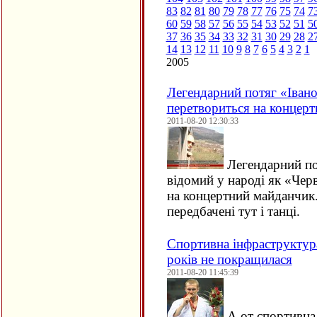
83
82
81
80
79
78
77
76
75
74
7
60
59
58
57
56
55
54
53
52
51
5
37
36
35
34
33
32
31
30
29
28
2
14
13
12
11
10
9
8
7
6
5
4
3
2
1
2005
Легендарний потяг «Івано
перетвориться на концер
2011-08-20 12:30:33
Легендарний по
відомий у народі як «Чер
на концертний майданчик
передбачені тут і танці.
Спортивна інфраструктура
років не покращилася
2011-08-20 11:45:39
А от спортивна