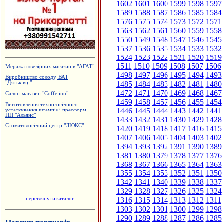
1602
1601
1600
1599
1598
1597
1589
1588
1587
1586
1585
1584
1576
1575
1574
1573
1572
1571
1563
1562
1561
1560
1559
1558
1550
1549
1548
1547
1546
1545
1537
1536
1535
1534
1533
1532
1524
1523
1522
1521
1520
1519
1511
1510
1509
1508
1507
1506
Меража ювелірних магазинів "АГАТ"
1498
1497
1496
1495
1494
1493
Виробництво солоду, ВАТ
1485
1484
1483
1482
1481
1480
"Дятьківці"
1472
1471
1470
1469
1468
1467
Салон-магазин "Coffe-inn"
1459
1458
1457
1456
1455
1454
Виготовлення технологічного
1446
1445
1444
1443
1442
1441
устаткування штампів і пресформ,
ПП "Альянс"
1433
1432
1431
1430
1429
1428
Стоматологічний центр "ЛЮКС"
1420
1419
1418
1417
1416
1415
1407
1406
1405
1404
1403
1402
1394
1393
1392
1391
1390
1389
1381
1380
1379
1378
1377
1376
1368
1367
1366
1365
1364
1363
1355
1354
1353
1352
1351
1350
1342
1341
1340
1339
1338
1337
1329
1328
1327
1326
1325
1324
переглянути каталог
1316
1315
1314
1313
1312
1311
1303
1302
1301
1300
1299
1298
1290
1289
1288
1287
1286
1285