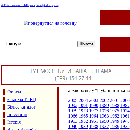
2015 © Коломия ВЕБ Портал
/ info@kolomyya.org
Пошук:
архів розділу "Публіцистика т
Форум
Єпархія УГКЦ
2005
2004
2003
2002
2001
2000
1992
1991
1990
1989
1988
1987
Бізнес каталог
1979
1978
1977
1976
1975
1974
Інвестиції
1966
1965
1964
1963
1962
1961
1953
1952
1951
1950
1949
1948
Історія
1940
1939
1938
1937
1936
1935
Видатні особи