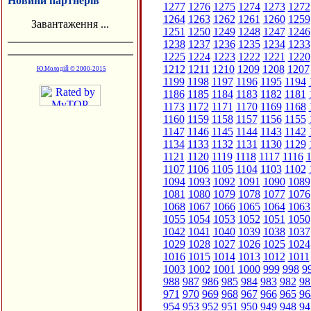
Новини партнерів
1277
1276
1275
1274
1273
1272
1264
1263
1262
1261
1260
1259
Завантаження ...
1251
1250
1249
1248
1247
1246
1238
1237
1236
1235
1234
1233
1225
1224
1223
1222
1221
1220
1212
1211
1210
1209
1208
1207
Ю.Молодій © 2000-2015
1199
1198
1197
1196
1195
1194
1186
1185
1184
1183
1182
1181
1173
1172
1171
1170
1169
1168
1160
1159
1158
1157
1156
1155
1147
1146
1145
1144
1143
1142
1134
1133
1132
1131
1130
1129
1121
1120
1119
1118
1117
1116
1
1107
1106
1105
1104
1103
1102
1094
1093
1092
1091
1090
1089
1081
1080
1079
1078
1077
1076
1068
1067
1066
1065
1064
1063
1055
1054
1053
1052
1051
1050
1042
1041
1040
1039
1038
1037
1029
1028
1027
1026
1025
1024
1016
1015
1014
1013
1012
1011
1003
1002
1001
1000
999
998
9
988
987
986
985
984
983
982
98
971
970
969
968
967
966
965
96
954
953
952
951
950
949
948
94