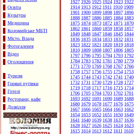
1927
1926
1925
1924
1923
1922
1914
1913
1912
1911
1910
1909
Освіта
1901
1900
1899
1898
1897
1896
Культура
1888
1887
1886
1885
1884
1883
Медицина
1875
1874
1873
1872
1871
1870
1862
1861
1860
1859
1858
1857
Коломийське МБТІ
1849
1848
1847
1846
1845
1844
Місто. Влада
1836
1835
1834
1833
1832
1831
1823
1822
1821
1820
1819
1818
Фотогалерея
1810
1809
1808
1807
1806
1805
Відео
1797
1796
1795
1794
1793
1792
1784
1783
1782
1781
1780
1779
Оголошення
1771
1770
1769
1768
1767
1766
1758
1757
1756
1755
1754
1753
Туризм
1745
1744
1743
1742
1741
1740
1732
1731
1730
1729
1728
1727
Горящі путівки
1719
1718
1717
1716
1715
1714
Готелі
1706
1705
1704
1703
1702
1701
1693
1692
1691
1690
1689
1688
Ресторани, кафе
1680
1679
1678
1677
1676
1675
Дозвілля
1667
1666
1665
1664
1663
1662
1654
1653
1652
1651
1650
1649
1641
1640
1639
1638
1637
1636
1628
1627
1626
1625
1624
1623
1615
1614
1613
1612
1611
1610