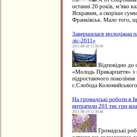
останні 20 років, м’яко к
Яскравим, а скоріше сумн
Франківськ. Мало того, 
Завершилася молодіжна п
ліс-2011»
2011-08-20 11:30:39
Відповідно до 
«Молодь Прикарпаття» з 
підростаючого покоління з
с.Слобода Коломийськог
На громадські роботи в І
витратили 201 тис грн ко
2011-08-19 12:30:48
Громадські роб