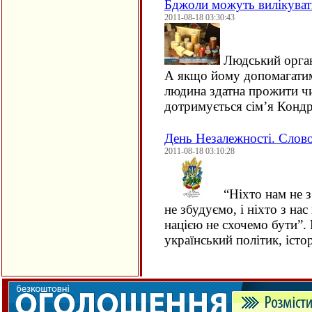
Бджоли можуть вилікуват
2011-08-18 03:30:43
Людський орган
А якщо йому допомагатим
людина здатна прожити чи
дотримується сім’я Конд
День Незалежності. Слов
2011-08-18 03:10:28
“
Ніхто нам не з
не збудуємо, і ніхто з нас
нацією не схочемо бути”.
український політик, іст