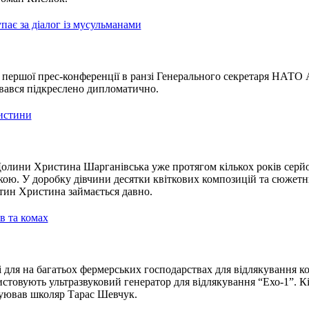
є за діалог із мусульманами
ї першої прес-конференції в ранзі Генерального секретаря НАТО
ався підкреслено дипломатично.
истини
олини Христина Шарганівська уже протягом кількох років серй
кою. У доробку дівчини десятки квіткових композицій та сюжет
тин Христина займається давно.
в та комах
для на багатьох фермерських господарствах для відлякування ко
стовують ультразвуковий генератор для відлякування “Ехо-1”. К
руював школяр Тарас Шевчук.