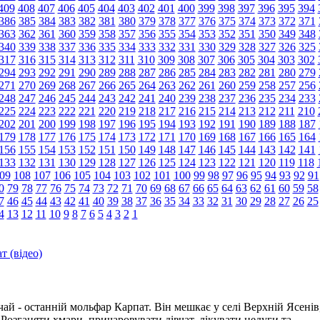
409
408
407
406
405
404
403
402
401
400
399
398
397
396
395
394
386
385
384
383
382
381
380
379
378
377
376
375
374
373
372
371
363
362
361
360
359
358
357
356
355
354
353
352
351
350
349
348
340
339
338
337
336
335
334
333
332
331
330
329
328
327
326
325
317
316
315
314
313
312
311
310
309
308
307
306
305
304
303
302
294
293
292
291
290
289
288
287
286
285
284
283
282
281
280
279
271
270
269
268
267
266
265
264
263
262
261
260
259
258
257
256
248
247
246
245
244
243
242
241
240
239
238
237
236
235
234
233
225
224
223
222
221
220
219
218
217
216
215
214
213
212
211
210
202
201
200
199
198
197
196
195
194
193
192
191
190
189
188
187
179
178
177
176
175
174
173
172
171
170
169
168
167
166
165
164
156
155
154
153
152
151
150
149
148
147
146
145
144
143
142
141
133
132
131
130
129
128
127
126
125
124
123
122
121
120
119
118
09
108
107
106
105
104
103
102
101
100
99
98
97
96
95
94
93
92
91
0
79
78
77
76
75
74
73
72
71
70
69
68
67
66
65
64
63
62
61
60
59
58
7
46
45
44
43
42
41
40
39
38
37
36
35
34
33
32
31
30
29
28
27
26
25
4
13
12
11
10
9
8
7
6
5
4
3
2
1
 (відео)
й - останній мольфар Карпат. Він мешкає у селі Верхній Ясенів
Розганяти хмари, причаровувати дівчат, лікувати недуги та