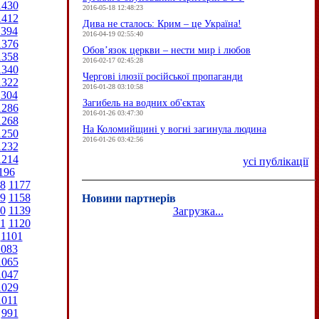
1430
2016-05-18 12:48:23
1412
Дива не сталось: Крим – це Україна!
1394
2016-04-19 02:55:40
1376
Обов’язок церкви – нести мир і любов
1358
2016-02-17 02:45:28
1340
Чергові ілюзії російської пропаганди
1322
2016-01-28 03:10:58
1304
Загибель на водних об'єктах
1286
2016-01-26 03:47:30
1268
На Коломийщині у вогні загинула людина
1250
2016-01-26 03:42:56
1232
1214
усі публікації
196
8
1177
9
1158
Новини партнерів
0
1139
Загрузка...
1
1120
1101
1083
1065
1047
1029
1011
991