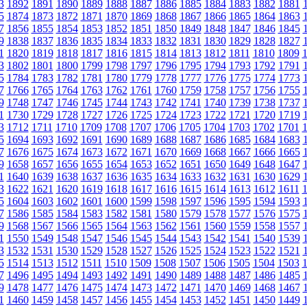
3
1892
1891
1890
1889
1888
1887
1886
1885
1884
1883
1882
1881
5
1874
1873
1872
1871
1870
1869
1868
1867
1866
1865
1864
1863
7
1856
1855
1854
1853
1852
1851
1850
1849
1848
1847
1846
1845
9
1838
1837
1836
1835
1834
1833
1832
1831
1830
1829
1828
1827
1
1820
1819
1818
1817
1816
1815
1814
1813
1812
1811
1810
1809
3
1802
1801
1800
1799
1798
1797
1796
1795
1794
1793
1792
1791
5
1784
1783
1782
1781
1780
1779
1778
1777
1776
1775
1774
1773
7
1766
1765
1764
1763
1762
1761
1760
1759
1758
1757
1756
1755
9
1748
1747
1746
1745
1744
1743
1742
1741
1740
1739
1738
1737
1
1730
1729
1728
1727
1726
1725
1724
1723
1722
1721
1720
1719
3
1712
1711
1710
1709
1708
1707
1706
1705
1704
1703
1702
1701
5
1694
1693
1692
1691
1690
1689
1688
1687
1686
1685
1684
1683
7
1676
1675
1674
1673
1672
1671
1670
1669
1668
1667
1666
1665
9
1658
1657
1656
1655
1654
1653
1652
1651
1650
1649
1648
1647
1
1640
1639
1638
1637
1636
1635
1634
1633
1632
1631
1630
1629
3
1622
1621
1620
1619
1618
1617
1616
1615
1614
1613
1612
1611
5
1604
1603
1602
1601
1600
1599
1598
1597
1596
1595
1594
1593
7
1586
1585
1584
1583
1582
1581
1580
1579
1578
1577
1576
1575
9
1568
1567
1566
1565
1564
1563
1562
1561
1560
1559
1558
1557
1
1550
1549
1548
1547
1546
1545
1544
1543
1542
1541
1540
1539
3
1532
1531
1530
1529
1528
1527
1526
1525
1524
1523
1522
1521
5
1514
1513
1512
1511
1510
1509
1508
1507
1506
1505
1504
1503
7
1496
1495
1494
1493
1492
1491
1490
1489
1488
1487
1486
1485
9
1478
1477
1476
1475
1474
1473
1472
1471
1470
1469
1468
1467
1
1460
1459
1458
1457
1456
1455
1454
1453
1452
1451
1450
1449