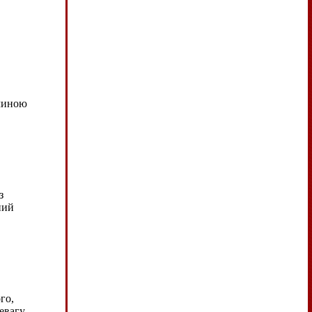
ичиною
з
ний
го,
ревагу