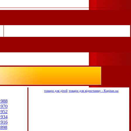
товари для дітей
товари для відпочинку - Kapitan.ua
1988
1970
1952
1934
1916
1898