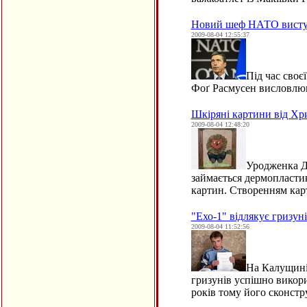
Новий шеф НАТО виступа
2009-08-04 12:55:37
Під час своє
Фоґ Расмусен висловлюв
Шкіряні картини від Хр
2009-08-04 12:48:20
Уродженка Д
займається дермопласти
картин. Створенням кар
"Ехо-1" відлякує гризуні
2009-08-04 11:52:56
На Калущині 
гризунів успішно викори
років тому його сконст