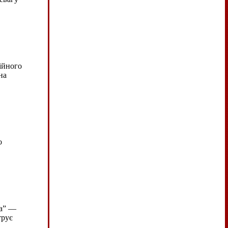
ійного
на
о
на” —
трує