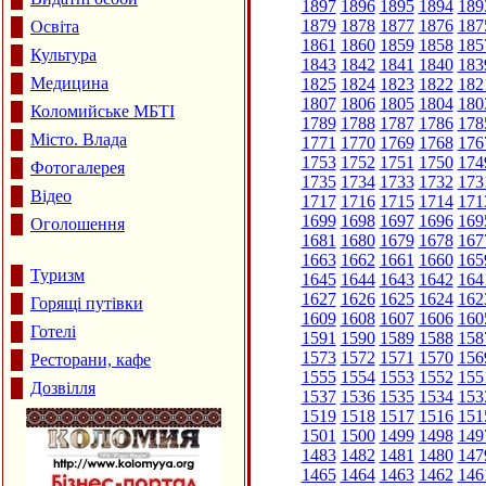
1897
1896
1895
1894
189
1879
1878
1877
1876
187
Освіта
1861
1860
1859
1858
185
Культура
1843
1842
1841
1840
183
Медицина
1825
1824
1823
1822
182
1807
1806
1805
1804
180
Коломийське МБТІ
1789
1788
1787
1786
178
Місто. Влада
1771
1770
1769
1768
176
1753
1752
1751
1750
174
Фотогалерея
1735
1734
1733
1732
173
Відео
1717
1716
1715
1714
171
1699
1698
1697
1696
169
Оголошення
1681
1680
1679
1678
167
1663
1662
1661
1660
165
Туризм
1645
1644
1643
1642
164
1627
1626
1625
1624
162
Горящі путівки
1609
1608
1607
1606
160
Готелі
1591
1590
1589
1588
158
1573
1572
1571
1570
156
Ресторани, кафе
1555
1554
1553
1552
155
Дозвілля
1537
1536
1535
1534
153
1519
1518
1517
1516
151
1501
1500
1499
1498
149
1483
1482
1481
1480
147
1465
1464
1463
1462
146