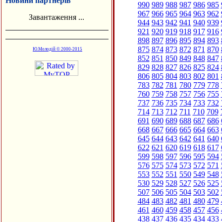
Новини партнерів
990
989
988
987
986
985
967
966
965
964
963
962
Завантаження ...
944
943
942
941
940
939
921
920
919
918
917
916
898
897
896
895
894
893
875
874
873
872
871
870
Ю.Молодій © 2000-2015
852
851
850
849
848
847
829
828
827
826
825
824
806
805
804
803
802
801
783
782
781
780
779
778
760
759
758
757
756
755
737
736
735
734
733
732
714
713
712
711
710
709
691
690
689
688
687
686
668
667
666
665
664
663
645
644
643
642
641
640
622
621
620
619
618
617
599
598
597
596
595
594
576
575
574
573
572
571
553
552
551
550
549
548
530
529
528
527
526
525
507
506
505
504
503
502
484
483
482
481
480
479
461
460
459
458
457
456
438
437
436
435
434
433