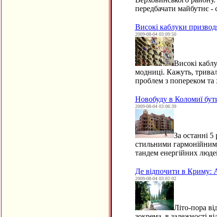
передбачати майбутнє - 
Високі каблуки призводя
2009-08-04 03:09:50
Високі каблу
модниці. Кажуть, трива
проблем з попереком та 
Новобуду в Коломиї бут
2009-08-04 03:06:39
За останні 5
стильними гармонійними
тандем енергійних людей
Де відпочити в Криму: 
2009-08-04 03:02:02
Літо-пора ві
зокрема, в залежності в