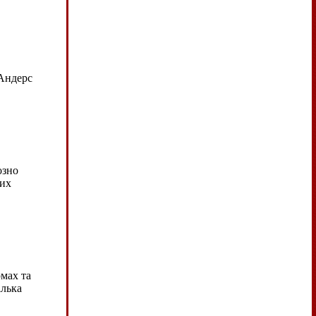
 Андерс
озно
них
мах та
ілька