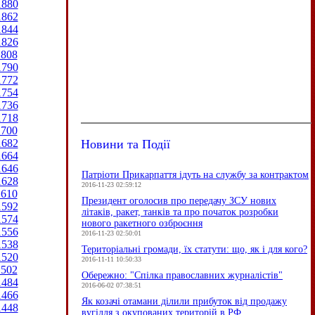
1880
1862
1844
1826
1808
1790
1772
1754
1736
1718
1700
Новини та Події
1682
1664
1646
Патріоти Прикарпаття ідуть на службу за контрактом
1628
2016-11-23 02:59:12
1610
Президент оголосив про передачу ЗСУ нових
1592
літаків, ракет, танків та про початок розробки
1574
нового ракетного озброєння
1556
2016-11-23 02:50:01
1538
Територіальні громади, їх статути: що, як і для кого?
1520
2016-11-11 10:50:33
1502
Обережно: "Спілка православних журналістів"
1484
2016-06-02 07:38:51
1466
Як козачі отамани ділили прибуток від продажу
1448
вугілля з окупованих територій в РФ