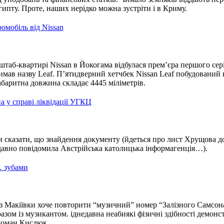
гипту. Проте, наших нерідко можна зустріти і в Криму.
омобіль від Nissan
штаб-квартирі Nissan в Йокогама відбулася прем’єра першого сер
имав назву Leaf. П’ятидверний хетчбек Nissan Leaf побудований 
абаритна довжина складає 4445 міліметрів.
 у справі ліквідації УГКЦ
и сказати, що знайдення документу (йдеться про лист Хрущова д
давно повідомила Австрійська католицька інформагенція…).
… зубами
із Макіївки хоче повторити “музичний” номер “Залізного Самсо
азом із музикантом. іднедавна неабиякі фізичні здібності демонс
 Роман Кислюк.