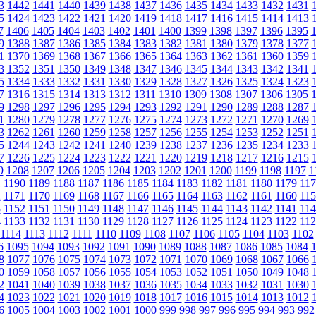
3
1442
1441
1440
1439
1438
1437
1436
1435
1434
1433
1432
1431
5
1424
1423
1422
1421
1420
1419
1418
1417
1416
1415
1414
1413
7
1406
1405
1404
1403
1402
1401
1400
1399
1398
1397
1396
1395
9
1388
1387
1386
1385
1384
1383
1382
1381
1380
1379
1378
1377
1
1370
1369
1368
1367
1366
1365
1364
1363
1362
1361
1360
1359
3
1352
1351
1350
1349
1348
1347
1346
1345
1344
1343
1342
1341
5
1334
1333
1332
1331
1330
1329
1328
1327
1326
1325
1324
1323
7
1316
1315
1314
1313
1312
1311
1310
1309
1308
1307
1306
1305
9
1298
1297
1296
1295
1294
1293
1292
1291
1290
1289
1288
1287
1
1280
1279
1278
1277
1276
1275
1274
1273
1272
1271
1270
1269
3
1262
1261
1260
1259
1258
1257
1256
1255
1254
1253
1252
1251
5
1244
1243
1242
1241
1240
1239
1238
1237
1236
1235
1234
1233
7
1226
1225
1224
1223
1222
1221
1220
1219
1218
1217
1216
1215
9
1208
1207
1206
1205
1204
1203
1202
1201
1200
1199
1198
1197
1
1
1190
1189
1188
1187
1186
1185
1184
1183
1182
1181
1180
1179
117
2
1171
1170
1169
1168
1167
1166
1165
1164
1163
1162
1161
1160
115
3
1152
1151
1150
1149
1148
1147
1146
1145
1144
1143
1142
1141
114
4
1133
1132
1131
1130
1129
1128
1127
1126
1125
1124
1123
1122
112
1114
1113
1112
1111
1110
1109
1108
1107
1106
1105
1104
1103
1102
6
1095
1094
1093
1092
1091
1090
1089
1088
1087
1086
1085
1084
8
1077
1076
1075
1074
1073
1072
1071
1070
1069
1068
1067
1066
0
1059
1058
1057
1056
1055
1054
1053
1052
1051
1050
1049
1048
2
1041
1040
1039
1038
1037
1036
1035
1034
1033
1032
1031
1030
4
1023
1022
1021
1020
1019
1018
1017
1016
1015
1014
1013
1012
6
1005
1004
1003
1002
1001
1000
999
998
997
996
995
994
993
992