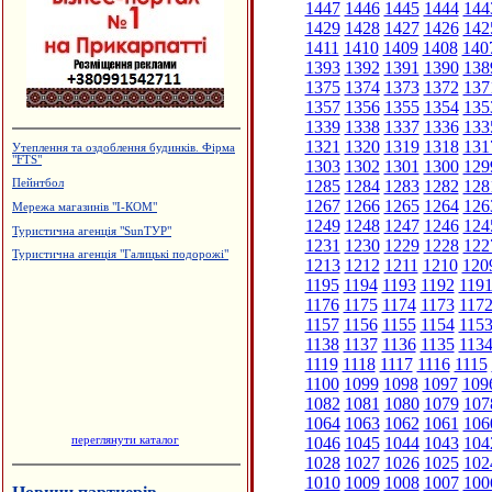
1447
1446
1445
1444
144
1429
1428
1427
1426
142
1411
1410
1409
1408
140
1393
1392
1391
1390
138
1375
1374
1373
1372
137
1357
1356
1355
1354
135
1339
1338
1337
1336
133
1321
1320
1319
1318
131
Утеплення та оздоблення будинків. Фірма
"FTS"
1303
1302
1301
1300
129
1285
1284
1283
1282
128
Пейнтбол
1267
1266
1265
1264
126
Мережа магазинів "І-КОМ"
1249
1248
1247
1246
124
Туристична агенція "SunТУР"
1231
1230
1229
1228
122
Туристична агенція "Галицькі подорожі"
1213
1212
1211
1210
120
1195
1194
1193
1192
119
1176
1175
1174
1173
117
1157
1156
1155
1154
115
1138
1137
1136
1135
113
1119
1118
1117
1116
1115
1100
1099
1098
1097
109
1082
1081
1080
1079
107
1064
1063
1062
1061
106
переглянути каталог
1046
1045
1044
1043
104
1028
1027
1026
1025
102
1010
1009
1008
1007
100