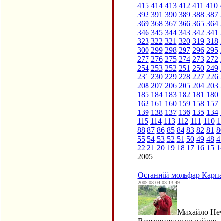
415
414
413
412
411
410
392
391
390
389
388
387
369
368
367
366
365
364
346
345
344
343
342
341
323
322
321
320
319
318
300
299
298
297
296
295
277
276
275
274
273
272
254
253
252
251
250
249
231
230
229
228
227
226
208
207
206
205
204
203
185
184
183
182
181
180
162
161
160
159
158
157
139
138
137
136
135
134
115
114
113
112
111
110
1
88
87
86
85
84
83
82
81
8
55
54
53
52
51
50
49
48
4
22
21
20
19
18
17
16
15
1
2005
Останній мольфар Карпат
2009-08-04 03:13:49
Михайло Неча
Верховинського району. 