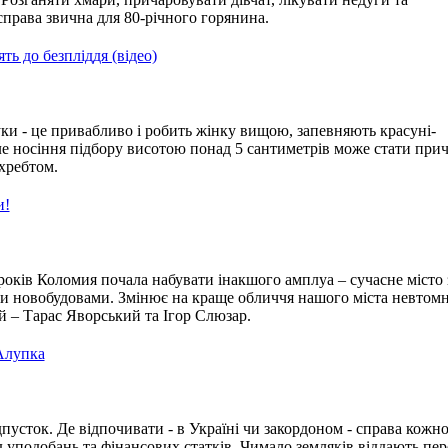
справа звична для 80-річного горянина.
ть до безпліддя (відео)
ки - це привабливо і робить жінку вищою, запевняють красуні-
ле носіння підбору висотою понад 5 сантиметрів може стати пр
хребтом.
и!
 років Коломия почала набувати інакшого амплуа – сучасне місто 
 новобудовами. Змінює на краще обличчя нашого міста невтом
 – Тарас Яворський та Ігор Слюзар.
Алупка
дпусток. Де відпочивати - в Україні чи закордоном - справа кожно
ід уподобань та фінансових статків. Чимало земляків віддають пе