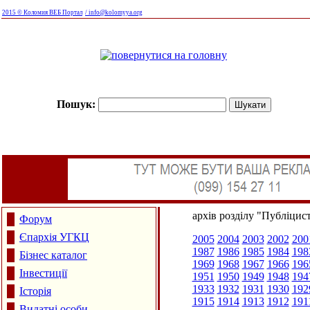
2015 © Коломия ВЕБ Портал
/ info@kolomyya.org
Пошук:
архів розділу "Публіцис
Форум
Єпархія УГКЦ
2005
2004
2003
2002
200
1987
1986
1985
1984
198
Бізнес каталог
1969
1968
1967
1966
196
Інвестиції
1951
1950
1949
1948
194
1933
1932
1931
1930
192
Історія
1915
1914
1913
1912
191
Видатні особи