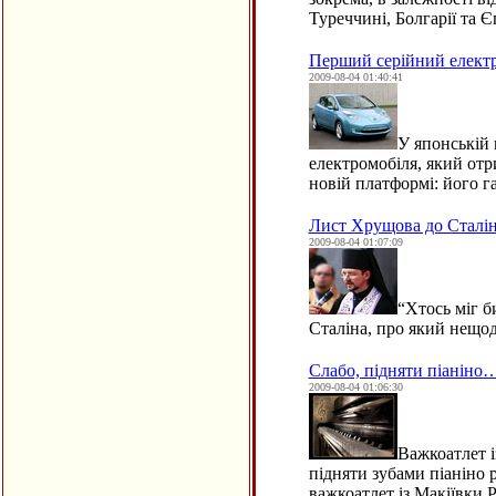
Туреччині, Болгарії та Є
Перший серійний електр
2009-08-04 01:40:41
У японській 
електромобіля, який отр
новій платформі: його г
Лист Хрущова до Сталіна
2009-08-04 01:07:09
“
Хтось міг б
Сталіна, про який нещо
Слабо, підняти піаніно
2009-08-04 01:06:30
Важкоатлет 
підняти зубами піаніно р
важкоатлет із Макіївки