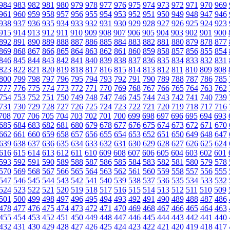
984
983
982
981
980
979
978
977
976
975
974
973
972
971
970
969
961
960
959
958
957
956
955
954
953
952
951
950
949
948
947
946
938
937
936
935
934
933
932
931
930
929
928
927
926
925
924
923
915
914
913
912
911
910
909
908
907
906
905
904
903
902
901
900
892
891
890
889
888
887
886
885
884
883
882
881
880
879
878
877
869
868
867
866
865
864
863
862
861
860
859
858
857
856
855
854
846
845
844
843
842
841
840
839
838
837
836
835
834
833
832
831
823
822
821
820
819
818
817
816
815
814
813
812
811
810
809
808
800
799
798
797
796
795
794
793
792
791
790
789
788
787
786
785
777
776
775
774
773
772
771
770
769
768
767
766
765
764
763
762
754
753
752
751
750
749
748
747
746
745
744
743
742
741
740
739
731
730
729
728
727
726
725
724
723
722
721
720
719
718
717
716
708
707
706
705
704
703
702
701
700
699
698
697
696
695
694
693
685
684
683
682
681
680
679
678
677
676
675
674
673
672
671
670
662
661
660
659
658
657
656
655
654
653
652
651
650
649
648
647
639
638
637
636
635
634
633
632
631
630
629
628
627
626
625
624
616
615
614
613
612
611
610
609
608
607
606
605
604
603
602
601
593
592
591
590
589
588
587
586
585
584
583
582
581
580
579
578
570
569
568
567
566
565
564
563
562
561
560
559
558
557
556
555
547
546
545
544
543
542
541
540
539
538
537
536
535
534
533
532
524
523
522
521
520
519
518
517
516
515
514
513
512
511
510
509
501
500
499
498
497
496
495
494
493
492
491
490
489
488
487
486
478
477
476
475
474
473
472
471
470
469
468
467
466
465
464
463
455
454
453
452
451
450
449
448
447
446
445
444
443
442
441
440
432
431
430
429
428
427
426
425
424
423
422
421
420
419
418
417