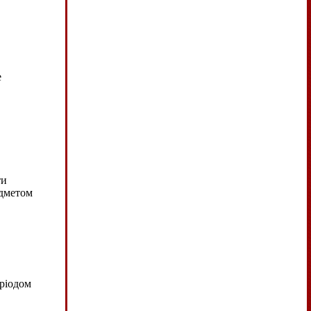
е
ти
едметом
еріодом