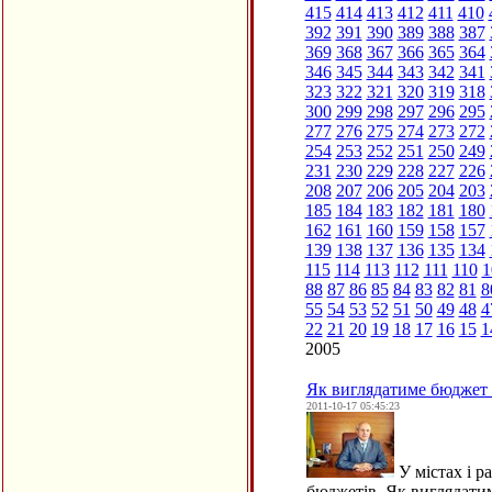
415
414
413
412
411
410
392
391
390
389
388
387
369
368
367
366
365
364
346
345
344
343
342
341
323
322
321
320
319
318
300
299
298
297
296
295
277
276
275
274
273
272
254
253
252
251
250
249
231
230
229
228
227
226
208
207
206
205
204
203
185
184
183
182
181
180
162
161
160
159
158
157
139
138
137
136
135
134
115
114
113
112
111
110
1
88
87
86
85
84
83
82
81
8
55
54
53
52
51
50
49
48
4
22
21
20
19
18
17
16
15
1
2005
Як виглядатиме бюджет 
2011-10-17 05:45:23
У містах і р
бюджетів. Як виглядати