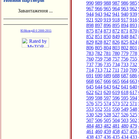
Новини партнерів
990
989
988
987
986
985
967
966
965
964
963
962
Завантаження ...
944
943
942
941
940
939
921
920
919
918
917
916
898
897
896
895
894
893
875
874
873
872
871
870
Ю.Молодій © 2000-2015
852
851
850
849
848
847
829
828
827
826
825
824
806
805
804
803
802
801
783
782
781
780
779
778
760
759
758
757
756
755
737
736
735
734
733
732
714
713
712
711
710
709
691
690
689
688
687
686
668
667
666
665
664
663
645
644
643
642
641
640
622
621
620
619
618
617
599
598
597
596
595
594
576
575
574
573
572
571
553
552
551
550
549
548
530
529
528
527
526
525
507
506
505
504
503
502
484
483
482
481
480
479
461
460
459
458
457
456
438
437
436
435
434
433