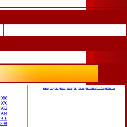
товари для дітей
товари для відпочинку - Kapitan.ua
1988
1970
1952
1934
1916
1898