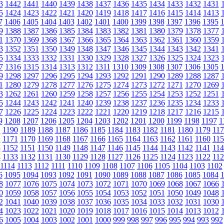
3
1442
1441
1440
1439
1438
1437
1436
1435
1434
1433
1432
1431
5
1424
1423
1422
1421
1420
1419
1418
1417
1416
1415
1414
1413
7
1406
1405
1404
1403
1402
1401
1400
1399
1398
1397
1396
1395
9
1388
1387
1386
1385
1384
1383
1382
1381
1380
1379
1378
1377
1
1370
1369
1368
1367
1366
1365
1364
1363
1362
1361
1360
1359
3
1352
1351
1350
1349
1348
1347
1346
1345
1344
1343
1342
1341
5
1334
1333
1332
1331
1330
1329
1328
1327
1326
1325
1324
1323
7
1316
1315
1314
1313
1312
1311
1310
1309
1308
1307
1306
1305
9
1298
1297
1296
1295
1294
1293
1292
1291
1290
1289
1288
1287
1
1280
1279
1278
1277
1276
1275
1274
1273
1272
1271
1270
1269
3
1262
1261
1260
1259
1258
1257
1256
1255
1254
1253
1252
1251
5
1244
1243
1242
1241
1240
1239
1238
1237
1236
1235
1234
1233
7
1226
1225
1224
1223
1222
1221
1220
1219
1218
1217
1216
1215
9
1208
1207
1206
1205
1204
1203
1202
1201
1200
1199
1198
1197
1
1
1190
1189
1188
1187
1186
1185
1184
1183
1182
1181
1180
1179
117
2
1171
1170
1169
1168
1167
1166
1165
1164
1163
1162
1161
1160
115
3
1152
1151
1150
1149
1148
1147
1146
1145
1144
1143
1142
1141
114
4
1133
1132
1131
1130
1129
1128
1127
1126
1125
1124
1123
1122
112
1114
1113
1112
1111
1110
1109
1108
1107
1106
1105
1104
1103
1102
6
1095
1094
1093
1092
1091
1090
1089
1088
1087
1086
1085
1084
8
1077
1076
1075
1074
1073
1072
1071
1070
1069
1068
1067
1066
0
1059
1058
1057
1056
1055
1054
1053
1052
1051
1050
1049
1048
2
1041
1040
1039
1038
1037
1036
1035
1034
1033
1032
1031
1030
4
1023
1022
1021
1020
1019
1018
1017
1016
1015
1014
1013
1012
6
1005
1004
1003
1002
1001
1000
999
998
997
996
995
994
993
992