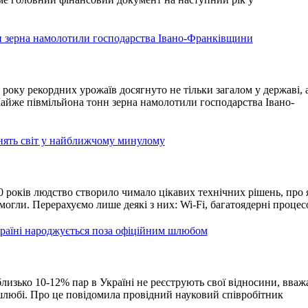
 зерна намолотили господарства Івано-Франківщини
оку рекордних урожаїв досягнуто не тільки загалом у державі, а
Майже півмільйона тонн зерна намолотили господарства Івано-
інять світ у найближчому минулому
0 років людство створило чимало цікавих технічних рішень, про 
 могли. Перерахуємо лише деякі з них: Wi-Fi, багатоядерні проц
країні народжується поза офіційним шлюбом
изько 10-12% пар в Україні не реєструють свої відносини, вваж
шлюбі. Про це повідомила провідний науковий співробітник