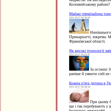
Коломийському районі?
Майже півмільйона тонн
2011-10-17 05:30:50
Нинішнього р
Прикарпатті, зокрема. 
Франківської області.
Як високі технології зм
2011-10-17 05:10:37
За останні 1
раніше й уявити собі не
Кожна п'ята дитина в У
2011-10-17 04:48:16
При цьому бл
що і так перебувають у 
Інституту демографії…