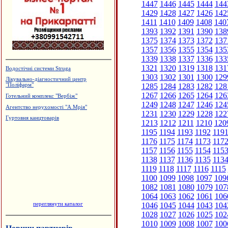
1447
1446
1445
1444
144
1429
1428
1427
1426
142
1411
1410
1409
1408
140
1393
1392
1391
1390
138
1375
1374
1373
1372
137
1357
1356
1355
1354
135
1339
1338
1337
1336
133
1321
1320
1319
1318
131
Водостічні системи Struga
1303
1302
1301
1300
129
Лікувально-діагностичний центр
1285
1284
1283
1282
128
"Поліфарм"
1267
1266
1265
1264
126
Готельний комплекс "Вербіж"
1249
1248
1247
1246
124
Агентство нерухомості "А.Мрія"
1231
1230
1229
1228
122
Гуртовня канцтоварів
1213
1212
1211
1210
120
1195
1194
1193
1192
119
1176
1175
1174
1173
117
1157
1156
1155
1154
115
1138
1137
1136
1135
113
1119
1118
1117
1116
1115
1100
1099
1098
1097
109
1082
1081
1080
1079
107
1064
1063
1062
1061
106
переглянути каталог
1046
1045
1044
1043
104
1028
1027
1026
1025
102
1010
1009
1008
1007
100