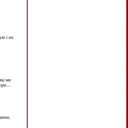
ле і на
які ми
есори…
аючи,