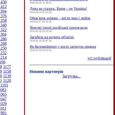
1430
2016-05-18 12:48:23
1412
Дива не сталось: Крим – це Україна!
1394
2016-04-19 02:55:40
1376
Обов’язок церкви – нести мир і любов
1358
2016-02-17 02:45:28
1340
Чергові ілюзії російської пропаганди
1322
2016-01-28 03:10:58
1304
Загибель на водних об'єктах
1286
2016-01-26 03:47:30
1268
На Коломийщині у вогні загинула людина
1250
2016-01-26 03:42:56
1232
1214
усі публікації
196
8
1177
9
1158
Новини партнерів
0
1139
Загрузка...
1
1120
1101
1083
1065
1047
1029
1011
991