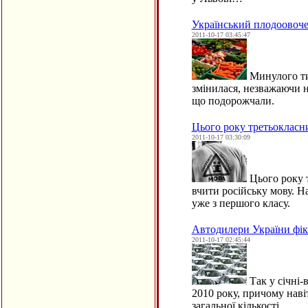
Український плодоовоч
2011-10-17 03:45:47
Минулого ти
змінилася, незважаючи на
що подорожчали.
Цього року третьокласн
2011-10-17 03:30:09
Цього року 
вчити російську мову. 
уже з першого класу.
Автодилери України фік
2011-10-17 02:45:44
Так у січні-
2010 року, причому навіт
загальної кількості…