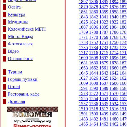
1897
1896
1895
1894
189
1879
1878
1877
1876
187
Освіта
1861
1860
1859
1858
185
Культура
1843
1842
1841
1840
183
Медицина
1825
1824
1823
1822
182
1807
1806
1805
1804
180
Коломийське МБТІ
1789
1788
1787
1786
178
Місто. Влада
1771
1770
1769
1768
176
1753
1752
1751
1750
174
Фотогалерея
1735
1734
1733
1732
173
Відео
1717
1716
1715
1714
171
1699
1698
1697
1696
169
Оголошення
1681
1680
1679
1678
167
1663
1662
1661
1660
165
Туризм
1645
1644
1643
1642
164
1627
1626
1625
1624
162
Горящі путівки
1609
1608
1607
1606
160
Готелі
1591
1590
1589
1588
158
1573
1572
1571
1570
156
Ресторани, кафе
1555
1554
1553
1552
155
Дозвілля
1537
1536
1535
1534
153
1519
1518
1517
1516
151
1501
1500
1499
1498
149
1483
1482
1481
1480
147
1465
1464
1463
1462
146