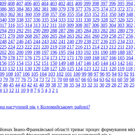
409
408
407
406
405
404
403
402
401
400
399
398
397
396
395
394
386
385
384
383
382
381
380
379
378
377
376
375
374
373
372
371
363
362
361
360
359
358
357
356
355
354
353
352
351
350
349
348
340
339
338
337
336
335
334
333
332
331
330
329
328
327
326
325
317
316
315
314
313
312
311
310
309
308
307
306
305
304
303
302
294
293
292
291
290
289
288
287
286
285
284
283
282
281
280
279
271
270
269
268
267
266
265
264
263
262
261
260
259
258
257
256
248
247
246
245
244
243
242
241
240
239
238
237
236
235
234
233
225
224
223
222
221
220
219
218
217
216
215
214
213
212
211
210
202
201
200
199
198
197
196
195
194
193
192
191
190
189
188
187
179
178
177
176
175
174
173
172
171
170
169
168
167
166
165
164
156
155
154
153
152
151
150
149
148
147
146
145
144
143
142
141
133
132
131
130
129
128
127
126
125
124
123
122
121
120
119
118
09
108
107
106
105
104
103
102
101
100
99
98
97
96
95
94
93
92
91
0
79
78
77
76
75
74
73
72
71
70
69
68
67
66
65
64
63
62
61
60
59
58
7
46
45
44
43
42
41
40
39
38
37
36
35
34
33
32
31
30
29
28
27
26
25
4
13
12
11
10
9
8
7
6
5
4
3
2
1
на наступний рік у Коломийському районі?
айонах Івано-Франківської області триває процес формування мі
ме головний фінансовий документ на наступний рік у