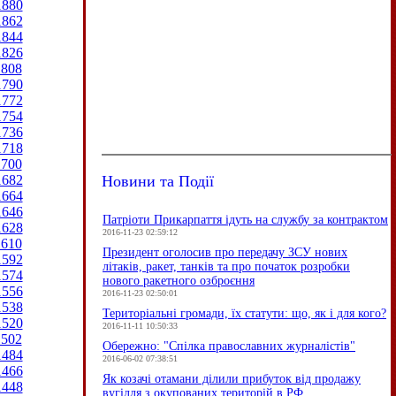
1880
1862
1844
1826
1808
1790
1772
1754
1736
1718
1700
Новини та Події
1682
1664
1646
Патріоти Прикарпаття ідуть на службу за контрактом
1628
2016-11-23 02:59:12
1610
Президент оголосив про передачу ЗСУ нових
1592
літаків, ракет, танків та про початок розробки
1574
нового ракетного озброєння
1556
2016-11-23 02:50:01
1538
Територіальні громади, їх статути: що, як і для кого?
1520
2016-11-11 10:50:33
1502
Обережно: "Спілка православних журналістів"
1484
2016-06-02 07:38:51
1466
Як козачі отамани ділили прибуток від продажу
1448
вугілля з окупованих територій в РФ