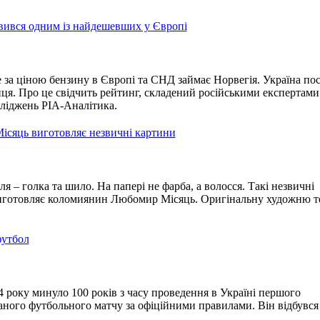
вився одним із найдешевших у Європі
за ціною бензину в Європі та СНД займає Норвегія. Україна пос
інця. Про це свідчить рейтинг, складений російськими експертами
ліджень РІА-Аналітика.
сяць виготовляє незвичні картини
ля – голка та шило. На папері не фарба, а волосся. Такі незвичні
иготовляє коломиянин Любомир Місяць. Оригінальну художню т
футбол
 року минуло 100 років з часу проведення в Україні першого
аного футбольного матчу за офіційними правилами. Він відбувся