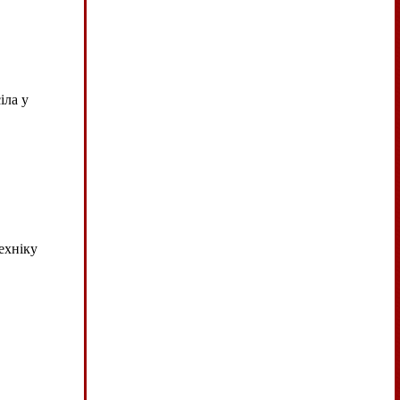
іла у
ехніку