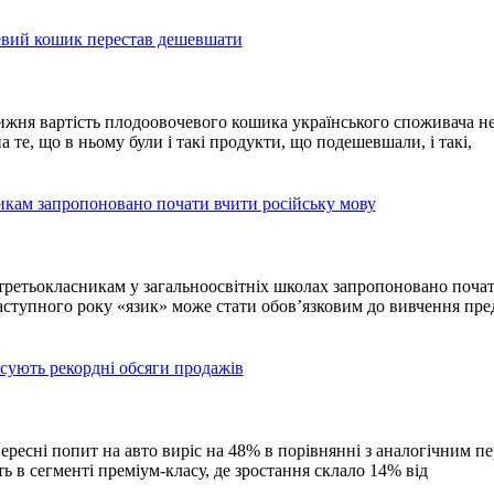
евий кошик перестав дешевшати
жня вартість плодоовочевого кошика українського споживача н
 те, що в ньому були і такі продукти, що подешевшали, і такі,
икам запропоновано почати вчити російську мову
третьокласникам у загальноосвітніх школах запропоновано поча
Наступного року «язик» може стати обов’язковим до вивчення пр
сують рекордні обсяги продажів
вересні попит на авто виріс на 48% в порівнянні з аналогічним п
ь в сегменті преміум-класу, де зростання склало 14% від