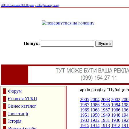
2015 © Коломия ВЕБ Портал
/ info@kolomyya.org
Пошук:
архів розділу "Публіцис
Форум
Єпархія УГКЦ
2005
2004
2003
2002
200
1987
1986
1985
1984
198
Бізнес каталог
1969
1968
1967
1966
196
Інвестиції
1951
1950
1949
1948
194
1933
1932
1931
1930
192
Історія
1915
1914
1913
1912
191
Видатні особи