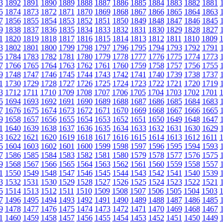
3
1892
1891
1890
1889
1888
1887
1886
1885
1884
1883
1882
1881
5
1874
1873
1872
1871
1870
1869
1868
1867
1866
1865
1864
1863
7
1856
1855
1854
1853
1852
1851
1850
1849
1848
1847
1846
1845
9
1838
1837
1836
1835
1834
1833
1832
1831
1830
1829
1828
1827
1
1820
1819
1818
1817
1816
1815
1814
1813
1812
1811
1810
1809
3
1802
1801
1800
1799
1798
1797
1796
1795
1794
1793
1792
1791
5
1784
1783
1782
1781
1780
1779
1778
1777
1776
1775
1774
1773
7
1766
1765
1764
1763
1762
1761
1760
1759
1758
1757
1756
1755
9
1748
1747
1746
1745
1744
1743
1742
1741
1740
1739
1738
1737
1
1730
1729
1728
1727
1726
1725
1724
1723
1722
1721
1720
1719
3
1712
1711
1710
1709
1708
1707
1706
1705
1704
1703
1702
1701
5
1694
1693
1692
1691
1690
1689
1688
1687
1686
1685
1684
1683
7
1676
1675
1674
1673
1672
1671
1670
1669
1668
1667
1666
1665
9
1658
1657
1656
1655
1654
1653
1652
1651
1650
1649
1648
1647
1
1640
1639
1638
1637
1636
1635
1634
1633
1632
1631
1630
1629
3
1622
1621
1620
1619
1618
1617
1616
1615
1614
1613
1612
1611
5
1604
1603
1602
1601
1600
1599
1598
1597
1596
1595
1594
1593
7
1586
1585
1584
1583
1582
1581
1580
1579
1578
1577
1576
1575
9
1568
1567
1566
1565
1564
1563
1562
1561
1560
1559
1558
1557
1
1550
1549
1548
1547
1546
1545
1544
1543
1542
1541
1540
1539
3
1532
1531
1530
1529
1528
1527
1526
1525
1524
1523
1522
1521
5
1514
1513
1512
1511
1510
1509
1508
1507
1506
1505
1504
1503
7
1496
1495
1494
1493
1492
1491
1490
1489
1488
1487
1486
1485
9
1478
1477
1476
1475
1474
1473
1472
1471
1470
1469
1468
1467
1
1460
1459
1458
1457
1456
1455
1454
1453
1452
1451
1450
1449