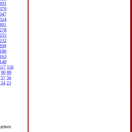
393
370
347
324
301
278
255
232
209
186
163
140
117
116
90
89
57
56
24
23
сцевих