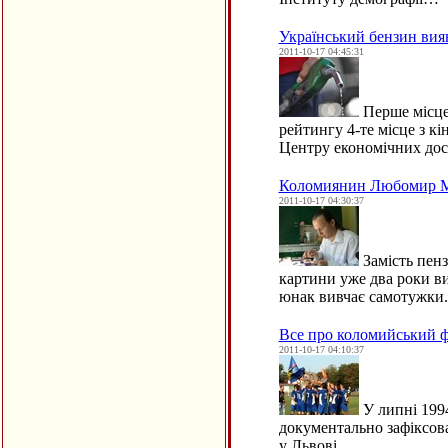
Український бензин вия
2011-10-17 04:45:31
Перше місце 
рейтингу 4-те місце з к
Центру економічних дос
Коломиянин Любомир Мі
2011-10-17 04:30:37
Замість пенз
картини уже два роки в
юнак вивчає самотужки.
Все про коломийський 
2011-10-17 04:10:37
У липні 1994
документально зафіксов
у Львові…