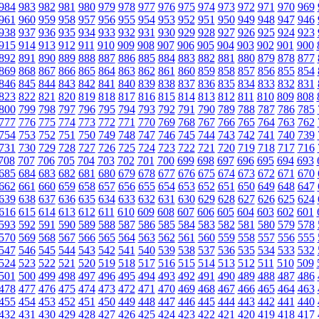
984
983
982
981
980
979
978
977
976
975
974
973
972
971
970
969
961
960
959
958
957
956
955
954
953
952
951
950
949
948
947
946
938
937
936
935
934
933
932
931
930
929
928
927
926
925
924
923
915
914
913
912
911
910
909
908
907
906
905
904
903
902
901
900
892
891
890
889
888
887
886
885
884
883
882
881
880
879
878
877
869
868
867
866
865
864
863
862
861
860
859
858
857
856
855
854
846
845
844
843
842
841
840
839
838
837
836
835
834
833
832
831
823
822
821
820
819
818
817
816
815
814
813
812
811
810
809
808
800
799
798
797
796
795
794
793
792
791
790
789
788
787
786
785
777
776
775
774
773
772
771
770
769
768
767
766
765
764
763
762
754
753
752
751
750
749
748
747
746
745
744
743
742
741
740
739
731
730
729
728
727
726
725
724
723
722
721
720
719
718
717
716
708
707
706
705
704
703
702
701
700
699
698
697
696
695
694
693
685
684
683
682
681
680
679
678
677
676
675
674
673
672
671
670
662
661
660
659
658
657
656
655
654
653
652
651
650
649
648
647
639
638
637
636
635
634
633
632
631
630
629
628
627
626
625
624
616
615
614
613
612
611
610
609
608
607
606
605
604
603
602
601
593
592
591
590
589
588
587
586
585
584
583
582
581
580
579
578
570
569
568
567
566
565
564
563
562
561
560
559
558
557
556
555
547
546
545
544
543
542
541
540
539
538
537
536
535
534
533
532
524
523
522
521
520
519
518
517
516
515
514
513
512
511
510
509
501
500
499
498
497
496
495
494
493
492
491
490
489
488
487
486
478
477
476
475
474
473
472
471
470
469
468
467
466
465
464
463
455
454
453
452
451
450
449
448
447
446
445
444
443
442
441
440
432
431
430
429
428
427
426
425
424
423
422
421
420
419
418
417