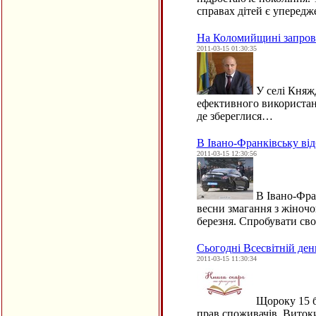
справах дітей є уперед
На Коломийщині запрова
2011-03-15 01:30:35
У селі Княж
ефективного використанн
де збереглися…
В Івано-Франківську ві
2011-03-15 12:30:56
В Івано-Фран
весни змагання з жіноч
березня. Спробувати сво
Сьогодні Всесвітній ден
2011-03-15 11:30:34
Щороку 15 бе
прав споживачів. Витоки 