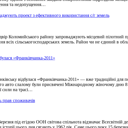
ження та недопущення…
джують проект з ефективного використання с/г земель
двір Коломийського району запроваджують місцевий пілотний п
я всіх сільськогосподарських земель. Район чи не єдиний в обла
дбулася «Франківчанка-2011»
ківську відбулася «Франківчанка-2011» — вже традиційні для п
ого авто слалому були присвячені Міжнародному жіночому дню 8
ї сили на трасі…
ь прав споживачів
резня під егідою ООН світова спільнота відзначає Всесвітній д
історії цього дня сягають у 1962 рік. Саме цього року 15 березн