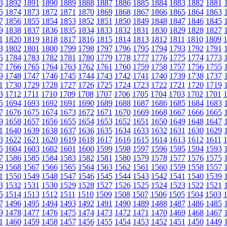
3
1892
1891
1890
1889
1888
1887
1886
1885
1884
1883
1882
1881
5
1874
1873
1872
1871
1870
1869
1868
1867
1866
1865
1864
1863
7
1856
1855
1854
1853
1852
1851
1850
1849
1848
1847
1846
1845
9
1838
1837
1836
1835
1834
1833
1832
1831
1830
1829
1828
1827
1
1820
1819
1818
1817
1816
1815
1814
1813
1812
1811
1810
1809
3
1802
1801
1800
1799
1798
1797
1796
1795
1794
1793
1792
1791
5
1784
1783
1782
1781
1780
1779
1778
1777
1776
1775
1774
1773
7
1766
1765
1764
1763
1762
1761
1760
1759
1758
1757
1756
1755
9
1748
1747
1746
1745
1744
1743
1742
1741
1740
1739
1738
1737
1
1730
1729
1728
1727
1726
1725
1724
1723
1722
1721
1720
1719
3
1712
1711
1710
1709
1708
1707
1706
1705
1704
1703
1702
1701
5
1694
1693
1692
1691
1690
1689
1688
1687
1686
1685
1684
1683
7
1676
1675
1674
1673
1672
1671
1670
1669
1668
1667
1666
1665
9
1658
1657
1656
1655
1654
1653
1652
1651
1650
1649
1648
1647
1
1640
1639
1638
1637
1636
1635
1634
1633
1632
1631
1630
1629
3
1622
1621
1620
1619
1618
1617
1616
1615
1614
1613
1612
1611
5
1604
1603
1602
1601
1600
1599
1598
1597
1596
1595
1594
1593
7
1586
1585
1584
1583
1582
1581
1580
1579
1578
1577
1576
1575
9
1568
1567
1566
1565
1564
1563
1562
1561
1560
1559
1558
1557
1
1550
1549
1548
1547
1546
1545
1544
1543
1542
1541
1540
1539
3
1532
1531
1530
1529
1528
1527
1526
1525
1524
1523
1522
1521
5
1514
1513
1512
1511
1510
1509
1508
1507
1506
1505
1504
1503
7
1496
1495
1494
1493
1492
1491
1490
1489
1488
1487
1486
1485
9
1478
1477
1476
1475
1474
1473
1472
1471
1470
1469
1468
1467
1
1460
1459
1458
1457
1456
1455
1454
1453
1452
1451
1450
1449