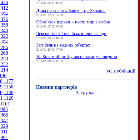
1430
2016-05-18 12:48:23
1412
Дива не сталось: Крим – це Україна!
1394
2016-04-19 02:55:40
1376
Обов’язок церкви – нести мир і любов
1358
2016-02-17 02:45:28
1340
Чергові ілюзії російської пропаганди
1322
2016-01-28 03:10:58
1304
Загибель на водних об'єктах
1286
2016-01-26 03:47:30
1268
На Коломийщині у вогні загинула людина
1250
2016-01-26 03:42:56
1232
1214
усі публікації
196
8
1177
9
1158
Новини партнерів
0
1139
Загрузка...
1
1120
1101
1083
1065
1047
1029
1011
991