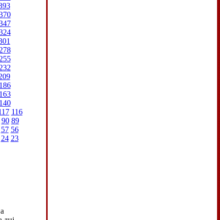
393
370
347
324
301
278
255
232
209
186
163
140
117
116
90
89
57
56
24
23
а
 дні