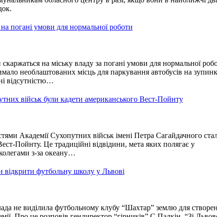
док.
 на погані умови для нормальної роботи
скаржаться на міську владу за погані умови для нормальної роб
имало необлаштованих місць для паркування автобусів на зупинк
ні відсутністю…
утних військ були кадети американського Вест-Пойнту
тями Академії Сухопутних військ імені Петра Сагайдачного ста
ест-Пойнту. Це традиційні відвідини, мета яких полягає у
колегами з-за океану…
 відкрити футбольну школу у Львові
лада не виділила футбольному клубу “Шахтар” землю для створе
емії. Про це розповів гендиректор “гірників” С.Палкін. “Зі Львов