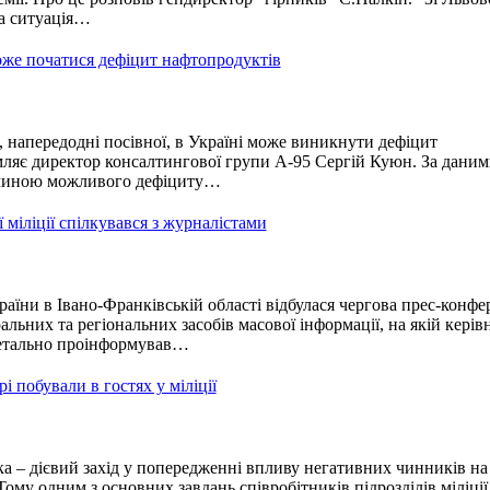
а ситуація…
оже початися дефіцит нафтопродуктів
, напередодні посівної, в Україні може виникнути дефіцит
мляє директор консалтингової групи А-95 Сергій Куюн. За дани
чиною можливого дефіциту…
 міліції спілкувався з журналістами
ни в Івано-Франківській області відбулася чергова прес-конфе
альних та регіональних засобів масової інформації, на якій керів
 детально проінформував…
і побували в гостях у міліції
 – дієвий захід у попередженні впливу негативних чинників на
ому одним з основних завдань співробітників підрозділів міліції