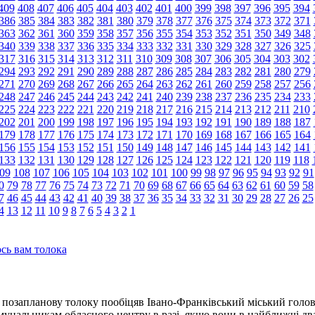
409
408
407
406
405
404
403
402
401
400
399
398
397
396
395
394
386
385
384
383
382
381
380
379
378
377
376
375
374
373
372
371
363
362
361
360
359
358
357
356
355
354
353
352
351
350
349
348
340
339
338
337
336
335
334
333
332
331
330
329
328
327
326
325
317
316
315
314
313
312
311
310
309
308
307
306
305
304
303
302
294
293
292
291
290
289
288
287
286
285
284
283
282
281
280
279
271
270
269
268
267
266
265
264
263
262
261
260
259
258
257
256
248
247
246
245
244
243
242
241
240
239
238
237
236
235
234
233
225
224
223
222
221
220
219
218
217
216
215
214
213
212
211
210
202
201
200
199
198
197
196
195
194
193
192
191
190
189
188
187
179
178
177
176
175
174
173
172
171
170
169
168
167
166
165
164
156
155
154
153
152
151
150
149
148
147
146
145
144
143
142
141
133
132
131
130
129
128
127
126
125
124
123
122
121
120
119
118
09
108
107
106
105
104
103
102
101
100
99
98
97
96
95
94
93
92
91
0
79
78
77
76
75
74
73
72
71
70
69
68
67
66
65
64
63
62
61
60
59
58
7
46
45
44
43
42
41
40
39
38
37
36
35
34
33
32
31
30
29
28
27
26
25
4
13
12
11
10
9
8
7
6
5
4
3
2
1
сь вам толока
позапланову толоку пообіцяв Івано-Франківський міський голов
унальникам обласного центру в разі, якщо вони в найближчі два