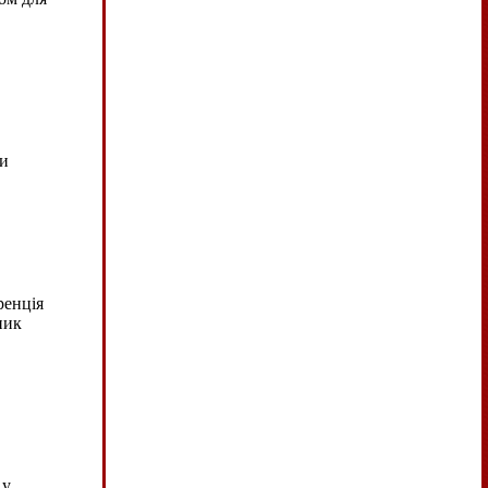
ми
ренція
ник
 у