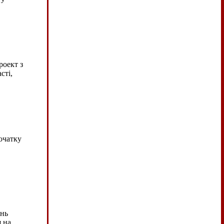
роект з
сті,
очатку
ень
я на