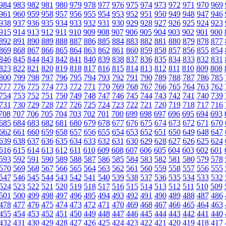
984
983
982
981
980
979
978
977
976
975
974
973
972
971
970
969
961
960
959
958
957
956
955
954
953
952
951
950
949
948
947
946
938
937
936
935
934
933
932
931
930
929
928
927
926
925
924
923
915
914
913
912
911
910
909
908
907
906
905
904
903
902
901
900
892
891
890
889
888
887
886
885
884
883
882
881
880
879
878
877
869
868
867
866
865
864
863
862
861
860
859
858
857
856
855
854
846
845
844
843
842
841
840
839
838
837
836
835
834
833
832
831
823
822
821
820
819
818
817
816
815
814
813
812
811
810
809
808
800
799
798
797
796
795
794
793
792
791
790
789
788
787
786
785
777
776
775
774
773
772
771
770
769
768
767
766
765
764
763
762
754
753
752
751
750
749
748
747
746
745
744
743
742
741
740
739
731
730
729
728
727
726
725
724
723
722
721
720
719
718
717
716
708
707
706
705
704
703
702
701
700
699
698
697
696
695
694
693
685
684
683
682
681
680
679
678
677
676
675
674
673
672
671
670
662
661
660
659
658
657
656
655
654
653
652
651
650
649
648
647
639
638
637
636
635
634
633
632
631
630
629
628
627
626
625
624
616
615
614
613
612
611
610
609
608
607
606
605
604
603
602
601
593
592
591
590
589
588
587
586
585
584
583
582
581
580
579
578
570
569
568
567
566
565
564
563
562
561
560
559
558
557
556
555
547
546
545
544
543
542
541
540
539
538
537
536
535
534
533
532
524
523
522
521
520
519
518
517
516
515
514
513
512
511
510
509
501
500
499
498
497
496
495
494
493
492
491
490
489
488
487
486
478
477
476
475
474
473
472
471
470
469
468
467
466
465
464
463
455
454
453
452
451
450
449
448
447
446
445
444
443
442
441
440
432
431
430
429
428
427
426
425
424
423
422
421
420
419
418
417