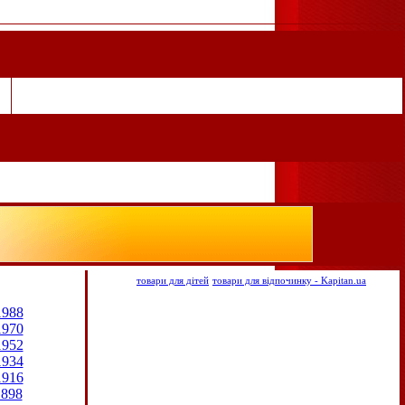
товари для дітей
товари для відпочинку - Kapitan.ua
1988
1970
1952
1934
1916
1898