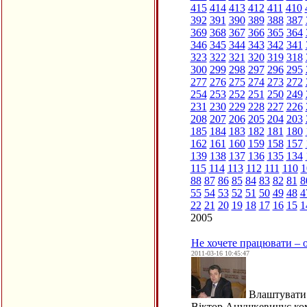
415
414
413
412
411
410
392
391
390
389
388
387
369
368
367
366
365
364
346
345
344
343
342
341
323
322
321
320
319
318
300
299
298
297
296
295
277
276
275
274
273
272
254
253
252
251
250
249
231
230
229
228
227
226
208
207
206
205
204
203
185
184
183
182
181
180
162
161
160
159
158
157
139
138
137
136
135
134
115
114
113
112
111
110
1
88
87
86
85
84
83
82
81
8
55
54
53
52
51
50
49
48
4
22
21
20
19
18
17
16
15
1
2005
Не хочете працювати – о
2011-03-16 10:45:47
Влаштувати 
Віктор Анушкевичус ком