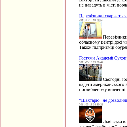
не наведуть в місті поря
Перевізники скаржаться
2011-03-16 10:30:52
Перевізники 
обласному центрі досі ч
Також підприємці обуре
Гостями Академії Сухоп
2011-03-16 09:30:42
Сьогодні гос
кадети американського В
поглибленому вивченні 
"Шахтарю" не дозволили
2011-03-16 08:30:29
Львівська в
дитячої футбольної акад