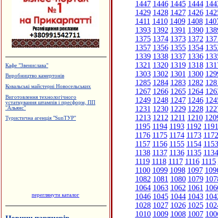
1447
1446
1445
1444
144
1429
1428
1427
1426
142
1411
1410
1409
1408
140
1393
1392
1391
1390
138
1375
1374
1373
1372
137
1357
1356
1355
1354
135
1339
1338
1337
1336
133
1321
1320
1319
1318
131
Кафе "Звенислава"
1303
1302
1301
1300
129
Виробництво камертонів
1285
1284
1283
1282
128
Ковальські майстерні Новосельських
1267
1266
1265
1264
126
Виготовлення технологічного
1249
1248
1247
1246
124
устаткування штампів і пресформ, ПП
1231
1230
1229
1228
122
"Альянс"
1213
1212
1211
1210
120
Туристична агенція "SunТУР"
1195
1194
1193
1192
119
1176
1175
1174
1173
117
1157
1156
1155
1154
115
1138
1137
1136
1135
113
1119
1118
1117
1116
1115
1100
1099
1098
1097
109
1082
1081
1080
1079
107
1064
1063
1062
1061
106
переглянути каталог
1046
1045
1044
1043
104
1028
1027
1026
1025
102
1010
1009
1008
1007
100