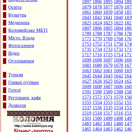
1897
1896
1895
1894
189
1879
1878
1877
1876
187
Освіта
1861
1860
1859
1858
185
Культура
1843
1842
1841
1840
183
Медицина
1825
1824
1823
1822
182
1807
1806
1805
1804
180
Коломийське МБТІ
1789
1788
1787
1786
178
Місто. Влада
1771
1770
1769
1768
176
1753
1752
1751
1750
174
Фотогалерея
1735
1734
1733
1732
173
Відео
1717
1716
1715
1714
171
1699
1698
1697
1696
169
Оголошення
1681
1680
1679
1678
167
1663
1662
1661
1660
165
Туризм
1645
1644
1643
1642
164
1627
1626
1625
1624
162
Горящі путівки
1609
1608
1607
1606
160
Готелі
1591
1590
1589
1588
158
1573
1572
1571
1570
156
Ресторани, кафе
1555
1554
1553
1552
155
Дозвілля
1537
1536
1535
1534
153
1519
1518
1517
1516
151
1501
1500
1499
1498
149
1483
1482
1481
1480
147
1465
1464
1463
1462
146