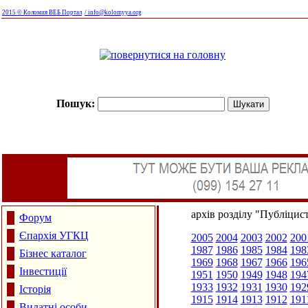
2015 © Коломия ВЕБ Портал
/ info@kolomyya.org
Пошук:
архів розділу "Публіцис
Форум
Єпархія УГКЦ
2005
2004
2003
2002
200
1987
1986
1985
1984
198
Бізнес каталог
1969
1968
1967
1966
196
Інвестиції
1951
1950
1949
1948
194
1933
1932
1931
1930
192
Історія
1915
1914
1913
1912
191
Видатні особи