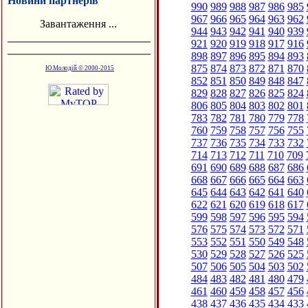
Новини партнерів
990
989
988
987
986
985
967
966
965
964
963
962
Завантаження ...
944
943
942
941
940
939
921
920
919
918
917
916
898
897
896
895
894
893
875
874
873
872
871
870
Ю.Молодій © 2000-2015
852
851
850
849
848
847
829
828
827
826
825
824
806
805
804
803
802
801
783
782
781
780
779
778
760
759
758
757
756
755
737
736
735
734
733
732
714
713
712
711
710
709
691
690
689
688
687
686
668
667
666
665
664
663
645
644
643
642
641
640
622
621
620
619
618
617
599
598
597
596
595
594
576
575
574
573
572
571
553
552
551
550
549
548
530
529
528
527
526
525
507
506
505
504
503
502
484
483
482
481
480
479
461
460
459
458
457
456
438
437
436
435
434
433