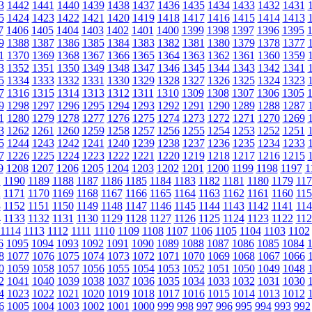
3
1442
1441
1440
1439
1438
1437
1436
1435
1434
1433
1432
1431
5
1424
1423
1422
1421
1420
1419
1418
1417
1416
1415
1414
1413
7
1406
1405
1404
1403
1402
1401
1400
1399
1398
1397
1396
1395
9
1388
1387
1386
1385
1384
1383
1382
1381
1380
1379
1378
1377
1
1370
1369
1368
1367
1366
1365
1364
1363
1362
1361
1360
1359
3
1352
1351
1350
1349
1348
1347
1346
1345
1344
1343
1342
1341
5
1334
1333
1332
1331
1330
1329
1328
1327
1326
1325
1324
1323
7
1316
1315
1314
1313
1312
1311
1310
1309
1308
1307
1306
1305
9
1298
1297
1296
1295
1294
1293
1292
1291
1290
1289
1288
1287
1
1280
1279
1278
1277
1276
1275
1274
1273
1272
1271
1270
1269
3
1262
1261
1260
1259
1258
1257
1256
1255
1254
1253
1252
1251
5
1244
1243
1242
1241
1240
1239
1238
1237
1236
1235
1234
1233
7
1226
1225
1224
1223
1222
1221
1220
1219
1218
1217
1216
1215
9
1208
1207
1206
1205
1204
1203
1202
1201
1200
1199
1198
1197
1
1
1190
1189
1188
1187
1186
1185
1184
1183
1182
1181
1180
1179
117
2
1171
1170
1169
1168
1167
1166
1165
1164
1163
1162
1161
1160
115
3
1152
1151
1150
1149
1148
1147
1146
1145
1144
1143
1142
1141
114
4
1133
1132
1131
1130
1129
1128
1127
1126
1125
1124
1123
1122
112
1114
1113
1112
1111
1110
1109
1108
1107
1106
1105
1104
1103
1102
6
1095
1094
1093
1092
1091
1090
1089
1088
1087
1086
1085
1084
8
1077
1076
1075
1074
1073
1072
1071
1070
1069
1068
1067
1066
0
1059
1058
1057
1056
1055
1054
1053
1052
1051
1050
1049
1048
2
1041
1040
1039
1038
1037
1036
1035
1034
1033
1032
1031
1030
4
1023
1022
1021
1020
1019
1018
1017
1016
1015
1014
1013
1012
6
1005
1004
1003
1002
1001
1000
999
998
997
996
995
994
993
992