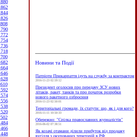
1880
1862
1844
1826
1808
1790
1772
1754
1736
1718
1700
Новини та Події
1682
1664
1646
Патріоти Прикарпаття ідуть на службу за контрактом
1628
2016-11-23 02:59:12
1610
Президент оголосив про передачу ЗСУ нових
1592
літаків, ракет, танків та про початок розробки
1574
нового ракетного озброєння
1556
2016-11-23 02:50:01
1538
Територіальні громади, їх статути: що, як і для кого?
1520
2016-11-11 10:50:33
1502
Обережно: "Спілка православних журналістів"
1484
2016-06-02 07:38:51
1466
Як козачі отамани ділили прибуток від продажу
1448
вугілля з окупованих територій в РФ