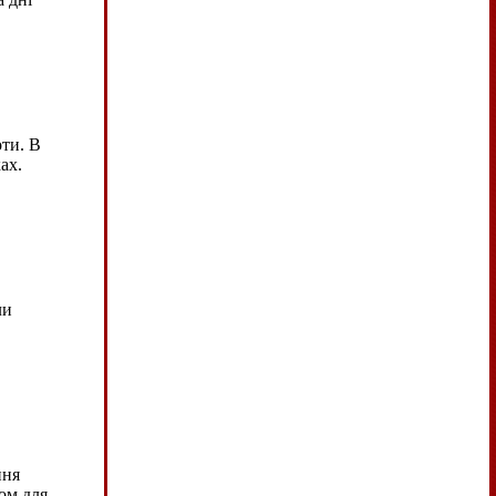
оти. В
ах.
ли
ння
ом для