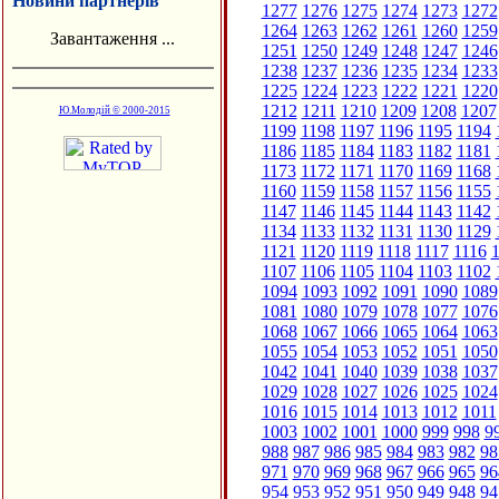
Новини партнерів
1277
1276
1275
1274
1273
1272
1264
1263
1262
1261
1260
1259
Завантаження ...
1251
1250
1249
1248
1247
1246
1238
1237
1236
1235
1234
1233
1225
1224
1223
1222
1221
1220
1212
1211
1210
1209
1208
1207
Ю.Молодій © 2000-2015
1199
1198
1197
1196
1195
1194
1186
1185
1184
1183
1182
1181
1173
1172
1171
1170
1169
1168
1160
1159
1158
1157
1156
1155
1147
1146
1145
1144
1143
1142
1134
1133
1132
1131
1130
1129
1121
1120
1119
1118
1117
1116
1
1107
1106
1105
1104
1103
1102
1094
1093
1092
1091
1090
1089
1081
1080
1079
1078
1077
1076
1068
1067
1066
1065
1064
1063
1055
1054
1053
1052
1051
1050
1042
1041
1040
1039
1038
1037
1029
1028
1027
1026
1025
1024
1016
1015
1014
1013
1012
1011
1003
1002
1001
1000
999
998
9
988
987
986
985
984
983
982
98
971
970
969
968
967
966
965
96
954
953
952
951
950
949
948
94