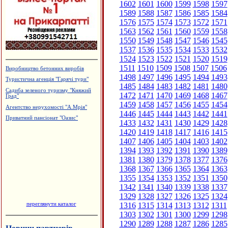
1602
1601
1600
1599
1598
1597
1589
1588
1587
1586
1585
1584
1576
1575
1574
1573
1572
1571
1563
1562
1561
1560
1559
1558
1550
1549
1548
1547
1546
1545
1537
1536
1535
1534
1533
1532
1524
1523
1522
1521
1520
1519
1511
1510
1509
1508
1507
1506
Виробництво бетонних виробів
1498
1497
1496
1495
1494
1493
Туристична агенція "Гарячі тури"
1485
1484
1483
1482
1481
1480
Садиба зеленого туризму "Княжий
1472
1471
1470
1469
1468
1467
Град"
1459
1458
1457
1456
1455
1454
Агентство нерухомості "А.Мрія"
1446
1445
1444
1443
1442
1441
Приватний пансіонат "Оазис"
1433
1432
1431
1430
1429
1428
1420
1419
1418
1417
1416
1415
1407
1406
1405
1404
1403
1402
1394
1393
1392
1391
1390
1389
1381
1380
1379
1378
1377
1376
1368
1367
1366
1365
1364
1363
1355
1354
1353
1352
1351
1350
1342
1341
1340
1339
1338
1337
1329
1328
1327
1326
1325
1324
переглянути каталог
1316
1315
1314
1313
1312
1311
1303
1302
1301
1300
1299
1298
1290
1289
1288
1287
1286
1285