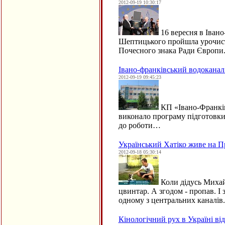
2012-09-19 10:30:17
16 вересня в Івано
Шептицького пройшла урочист
Почесного знака Ради Європи
Івано-франківський водоканал
2012-09-19 09:45:23
КП «Івано-Франкі
виконало програму підготовки
до роботи…
Український Хатіко живе на П
2012-09-18 05:30:14
Коли дідусь Михай
цвинтар. А згодом - пропав. І 
одному з центральних каналів.
Кінологічний рух в Україні ві