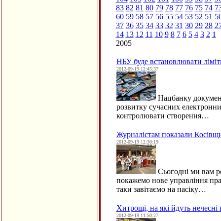
83
82
81
80
79
78
77
76
75
74
7
60
59
58
57
56
55
54
53
52
51
5
37
36
35
34
33
32
31
30
29
28
2
14
13
12
11
10
9
8
7
6
5
4
3
2
1
2005
НБУ буде встановлювати ліміт
2012-09-19 12:45:37
Нацбанку документ
розвитку сучасних електронни
контролювати створення…
Журналістам показали Косівщи
2012-09-19 12:30:19
Сьогодні ми вам ро
покажемо нове управління прац
таки завітаємо на пасіку…
Хитрощі, на які йдуть нечесн
2012-09-19 11:50:27