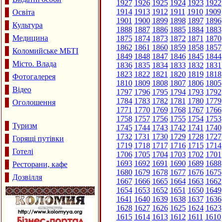
1927
1926
1925
1924
1923
1922
1914
1913
1912
1911
1910
1909
Освіта
1901
1900
1899
1898
1897
1896
Культура
1888
1887
1886
1885
1884
1883
Медицина
1875
1874
1873
1872
1871
1870
1862
1861
1860
1859
1858
1857
Коломийське МБТІ
1849
1848
1847
1846
1845
1844
Місто. Влада
1836
1835
1834
1833
1832
1831
1823
1822
1821
1820
1819
1818
Фотогалерея
1810
1809
1808
1807
1806
1805
Відео
1797
1796
1795
1794
1793
1792
1784
1783
1782
1781
1780
1779
Оголошення
1771
1770
1769
1768
1767
1766
1758
1757
1756
1755
1754
1753
Туризм
1745
1744
1743
1742
1741
1740
1732
1731
1730
1729
1728
1727
Горящі путівки
1719
1718
1717
1716
1715
1714
Готелі
1706
1705
1704
1703
1702
1701
1693
1692
1691
1690
1689
1688
Ресторани, кафе
1680
1679
1678
1677
1676
1675
Дозвілля
1667
1666
1665
1664
1663
1662
1654
1653
1652
1651
1650
1649
1641
1640
1639
1638
1637
1636
1628
1627
1626
1625
1624
1623
1615
1614
1613
1612
1611
1610