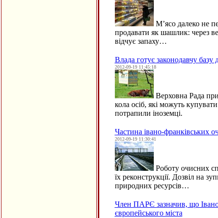
М’ясо далеко не пе
продавати як шашлик: через ве
відчує запаху…
Влада готує законодавчу базу 
2012-09-19 11:45:18
Верховна Рада прий
кола осіб, які можуть купувати
потрапили іноземці.
Частина івано-франківських о
2012-09-19 11:30:41
Роботу очисних сп
їх реконструкції. Дозвіл на зу
природних ресурсів…
Член ПАРЄ зазначив, що Івано
європейського міста