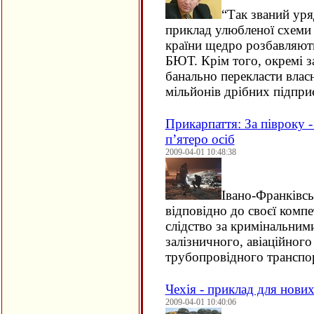
“
Так званий уря
приклад улюбленої схеми
країни щедро розбавляють
БЮТ. Крім того, окремі 
банально перекласти власн
мільйонів дрібних підпри
Прикарпаття: За півроку -
п’ятеро осіб
2009-04-01 10:48:38
Івано-Франківсь
відповідно до своєї компе
слідство за кримінальним
залізничного, авіаційного
трубопровідного транспо
Чехія - приклад для нов
2009-04-01 10:40:06