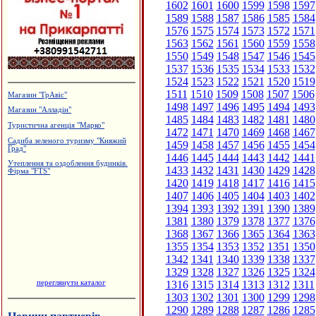
1602
1601
1600
1599
1598
1597
1589
1588
1587
1586
1585
1584
1576
1575
1574
1573
1572
1571
1563
1562
1561
1560
1559
1558
1550
1549
1548
1547
1546
1545
1537
1536
1535
1534
1533
1532
1524
1523
1522
1521
1520
1519
1511
1510
1509
1508
1507
1506
Магазин "ГрАвіс"
1498
1497
1496
1495
1494
1493
Магазин "Алладін"
1485
1484
1483
1482
1481
1480
Туристична агенція "Марко"
1472
1471
1470
1469
1468
1467
Садиба зеленого туризму "Княжий
1459
1458
1457
1456
1455
1454
Град"
1446
1445
1444
1443
1442
1441
Утеплення та оздоблення будинків.
1433
1432
1431
1430
1429
1428
Фірма "FTS"
1420
1419
1418
1417
1416
1415
1407
1406
1405
1404
1403
1402
1394
1393
1392
1391
1390
1389
1381
1380
1379
1378
1377
1376
1368
1367
1366
1365
1364
1363
1355
1354
1353
1352
1351
1350
1342
1341
1340
1339
1338
1337
1329
1328
1327
1326
1325
1324
переглянути каталог
1316
1315
1314
1313
1312
1311
1303
1302
1301
1300
1299
1298
1290
1289
1288
1287
1286
1285