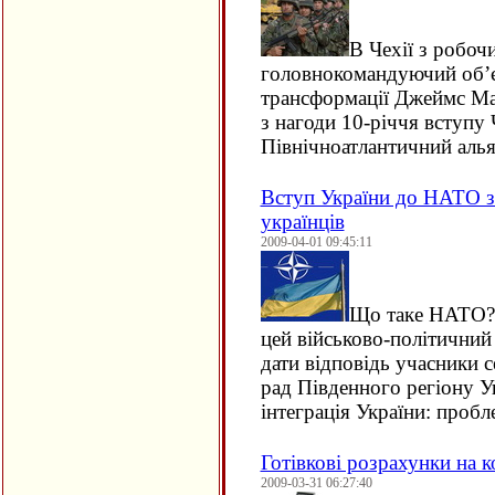
В Чехії з робоч
головнокомандуючий об’
трансформації Джеймс Мат
з нагоди 10-річчя вступу 
Північноатлантичний алья
Вступ України до НАТО з
українців
2009-04-01 09:45:11
Що таке НАТО? 
цей військово-політичний
дати відповідь учасники с
рад Південного регіону У
інтеграція України: пробл
Готівкові розрахунки на к
2009-03-31 06:27:40