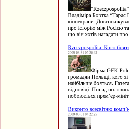
“
Rzeczpospolita
Владіміра Бортка “Тарас 
кіноекрани. Довгоочікуван
про історію між Росією т
що він хотів нагадати про 
Rzeczpospolita: Кого боят
2009-03-31 05:26:45
Фірма
GFK
Polo
громадян Польщі, кого зі 
найбільше бояться. Газета
відповіді. Понад половин
побоюється прем’єр-мінітр
Викрито всесвітню комп’
2009-03-31 04:22:25