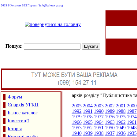
2015 © Коломия ВЕБ Портал
/ info@kolomyya.org
Пошук:
архів розділу "Публіцистика т
Форум
Єпархія УГКЦ
2005
2004
2003
2002
2001
2000
1992
1991
1990
1989
1988
1987
Бізнес каталог
1979
1978
1977
1976
1975
1974
Інвестиції
1966
1965
1964
1963
1962
1961
1953
1952
1951
1950
1949
1948
Історія
1940
1939
1938
1937
1936
1935
Видатні особи