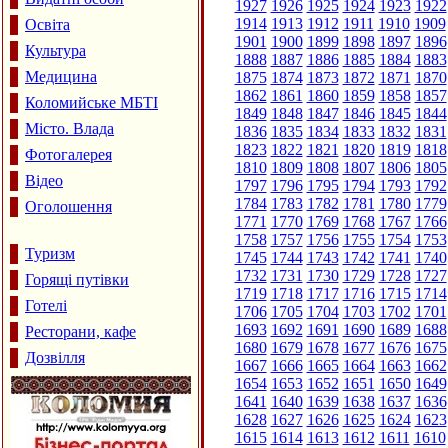
1927
1926
1925
1924
1923
1922
1914
1913
1912
1911
1910
1909
Освіта
1901
1900
1899
1898
1897
1896
Культура
1888
1887
1886
1885
1884
1883
Медицина
1875
1874
1873
1872
1871
1870
1862
1861
1860
1859
1858
1857
Коломийське МБТІ
1849
1848
1847
1846
1845
1844
Місто. Влада
1836
1835
1834
1833
1832
1831
1823
1822
1821
1820
1819
1818
Фотогалерея
1810
1809
1808
1807
1806
1805
Відео
1797
1796
1795
1794
1793
1792
1784
1783
1782
1781
1780
1779
Оголошення
1771
1770
1769
1768
1767
1766
1758
1757
1756
1755
1754
1753
Туризм
1745
1744
1743
1742
1741
1740
1732
1731
1730
1729
1728
1727
Горящі путівки
1719
1718
1717
1716
1715
1714
Готелі
1706
1705
1704
1703
1702
1701
1693
1692
1691
1690
1689
1688
Ресторани, кафе
1680
1679
1678
1677
1676
1675
Дозвілля
1667
1666
1665
1664
1663
1662
1654
1653
1652
1651
1650
1649
1641
1640
1639
1638
1637
1636
1628
1627
1626
1625
1624
1623
1615
1614
1613
1612
1611
1610