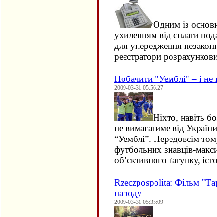
Одним із основн
ухиленням від сплати под
для упередження незаконн
реєстратори розрахункови
Побачити "Уемблі" – і не
2009-03-31 05:56:27
Ніхто, навіть б
не вимагатиме від Україн
“Уемблі”. Передовсім тому
футбольних знавців-макси
об’єктивного ґатунку, іст
Rzeczpospolita: Фільм "Та
народу
2009-03-31 05:35:09