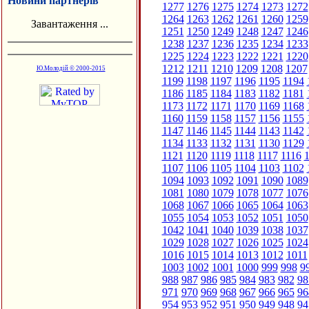
Новини партнерів
1277
1276
1275
1274
1273
1272
1264
1263
1262
1261
1260
1259
Завантаження ...
1251
1250
1249
1248
1247
1246
1238
1237
1236
1235
1234
1233
1225
1224
1223
1222
1221
1220
1212
1211
1210
1209
1208
1207
Ю.Молодій © 2000-2015
1199
1198
1197
1196
1195
1194
1186
1185
1184
1183
1182
1181
1173
1172
1171
1170
1169
1168
1160
1159
1158
1157
1156
1155
1147
1146
1145
1144
1143
1142
1134
1133
1132
1131
1130
1129
1121
1120
1119
1118
1117
1116
1
1107
1106
1105
1104
1103
1102
1094
1093
1092
1091
1090
1089
1081
1080
1079
1078
1077
1076
1068
1067
1066
1065
1064
1063
1055
1054
1053
1052
1051
1050
1042
1041
1040
1039
1038
1037
1029
1028
1027
1026
1025
1024
1016
1015
1014
1013
1012
1011
1003
1002
1001
1000
999
998
9
988
987
986
985
984
983
982
98
971
970
969
968
967
966
965
96
954
953
952
951
950
949
948
94