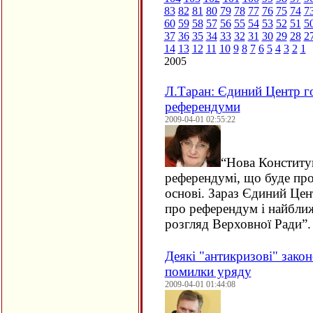
83
82
81
80
79
78
77
76
75
74
7
60
59
58
57
56
55
54
53
52
51
5
37
36
35
34
33
32
31
30
29
28
2
14
13
12
11
10
9
8
7
6
5
4
3
2
1
2005
Л.Таран: Єдиний Центр г
референдуми
2009-04-01 02:55:22
“
Нова Конституц
референдумі, що буде про
основі. Зараз Єдиний Це
про референдум і найбли
розгляд Верховної Ради”.
Деякі "антикризові" зако
помилки уряду
2009-04-01 01:44:08