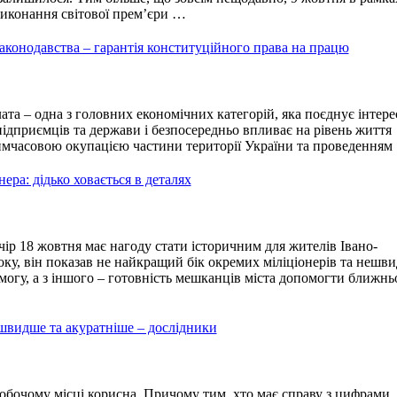
виконання світової прем’єри …
аконодавства – гарантія конституційного права на працю
ата – одна з головних економічних категорій, яка поєднує інтере
ідприємців та держави і безпосередньо впливає на рівень життя
тимчасовою окупацією частини території України та проведенням
нера: дідько ховається в деталях
ір 18 жовтня має нагоду стати історичним для жителів Івано-
оку, він показав не найкращий бік окремих міліціонерів та нешв
огу, а з іншого – готовність мешканців міста допомогти ближн
швидше та акуратніше – дослідники
бочому місці корисна. Причому тим, хто має справу з цифрами,