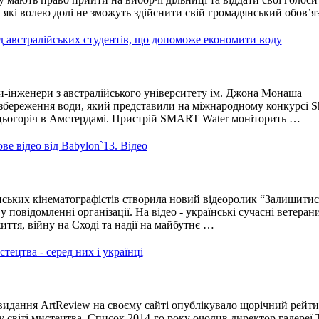
, які волею долі не зможуть здійснити свій громадянський обов’я
австралійських студентів, що допоможе економити воду
-інженери з австралійського університету ім. Джона Монаша
збереження води, який представили на міжнародному конкурсі Sh
цьогоріч в Амстердамі. Пристрій
SMART
Water моніторить …
е відео від Babylon`13. Відео
ських кінематографістів створила новий відеоролик “Залишитис
 повідомленні організації. На відео - українські сучасні ветеран
иття, війну на Сході та надії на майбутнє …
ецтва - серед них і українці
идання ArtReview на своєму сайті опублікувало щорічний рейти
світі мистецтва. Список 2014-го року очолив директор галереї 