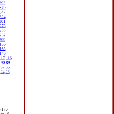
393
370
347
324
301
278
255
232
209
186
163
140
117
116
90
89
57
56
24
23
е 170
за 16