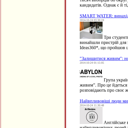
кандидатів. Однак є й ті
SMART WATER: винахід 
2014-10-24 03:30:19
Три студенти
винайшли пристрій для 
Ideas360*, що пройшов 
"Залишитися живим": нов
2014-10-24 01:15:05
Група україн
живим”. Про це йдеться у
розповідають про своє ж
Найвпливовіші люди мист
2014-10-24 11:30:48
Англійське в
найвпливовіших людей у 