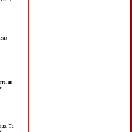
сна,
.
те, як
ий
…
нця. Та
х