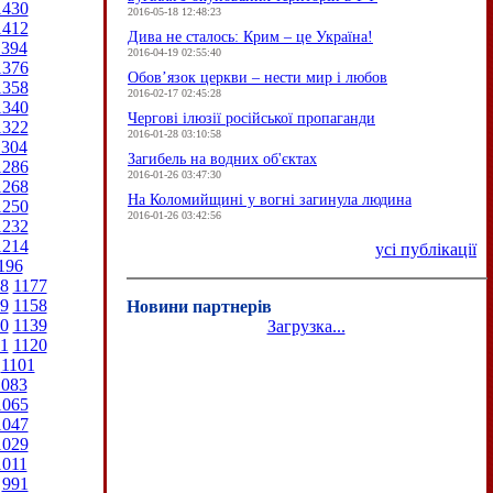
1430
2016-05-18 12:48:23
1412
Дива не сталось: Крим – це Україна!
1394
2016-04-19 02:55:40
1376
Обов’язок церкви – нести мир і любов
1358
2016-02-17 02:45:28
1340
Чергові ілюзії російської пропаганди
1322
2016-01-28 03:10:58
1304
Загибель на водних об'єктах
1286
2016-01-26 03:47:30
1268
На Коломийщині у вогні загинула людина
1250
2016-01-26 03:42:56
1232
1214
усі публікації
196
8
1177
9
1158
Новини партнерів
0
1139
Загрузка...
1
1120
1101
1083
1065
1047
1029
1011
991