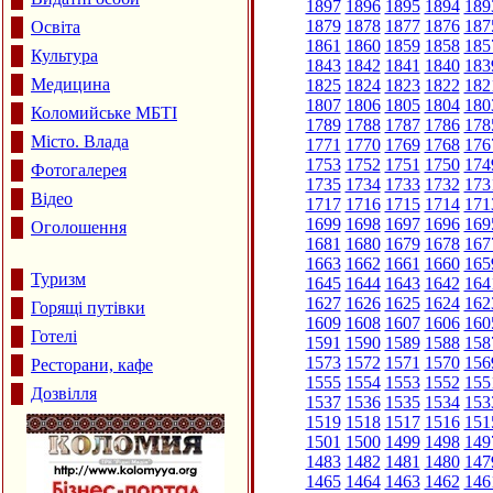
1897
1896
1895
1894
189
1879
1878
1877
1876
187
Освіта
1861
1860
1859
1858
185
Культура
1843
1842
1841
1840
183
Медицина
1825
1824
1823
1822
182
1807
1806
1805
1804
180
Коломийське МБТІ
1789
1788
1787
1786
178
Місто. Влада
1771
1770
1769
1768
176
1753
1752
1751
1750
174
Фотогалерея
1735
1734
1733
1732
173
Відео
1717
1716
1715
1714
171
1699
1698
1697
1696
169
Оголошення
1681
1680
1679
1678
167
1663
1662
1661
1660
165
Туризм
1645
1644
1643
1642
164
1627
1626
1625
1624
162
Горящі путівки
1609
1608
1607
1606
160
Готелі
1591
1590
1589
1588
158
1573
1572
1571
1570
156
Ресторани, кафе
1555
1554
1553
1552
155
Дозвілля
1537
1536
1535
1534
153
1519
1518
1517
1516
151
1501
1500
1499
1498
149
1483
1482
1481
1480
147
1465
1464
1463
1462
146