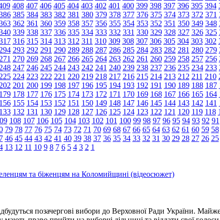
409
408
407
406
405
404
403
402
401
400
399
398
397
396
395
394
386
385
384
383
382
381
380
379
378
377
376
375
374
373
372
371
363
362
361
360
359
358
357
356
355
354
353
352
351
350
349
348
340
339
338
337
336
335
334
333
332
331
330
329
328
327
326
325
317
316
315
314
313
312
311
310
309
308
307
306
305
304
303
302
294
293
292
291
290
289
288
287
286
285
284
283
282
281
280
279
271
270
269
268
267
266
265
264
263
262
261
260
259
258
257
256
248
247
246
245
244
243
242
241
240
239
238
237
236
235
234
233
225
224
223
222
221
220
219
218
217
216
215
214
213
212
211
210
202
201
200
199
198
197
196
195
194
193
192
191
190
189
188
187
179
178
177
176
175
174
173
172
171
170
169
168
167
166
165
164
156
155
154
153
152
151
150
149
148
147
146
145
144
143
142
141
133
132
131
130
129
128
127
126
125
124
123
122
121
120
119
118
09
108
107
106
105
104
103
102
101
100
99
98
97
96
95
94
93
92
91
0
79
78
77
76
75
74
73
72
71
70
69
68
67
66
65
64
63
62
61
60
59
58
7
46
45
44
43
42
41
40
39
38
37
36
35
34
33
32
31
30
29
28
27
26
25
4
13
12
11
10
9
8
7
6
5
4
3
2
1
еленцям та біженцям на Коломийщині (відеосюжет)
дбудуться позачергові вибори до Верховної Ради України. Майж
у мають право прийти на виборчі дільниці та віддати свої голоси 