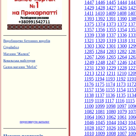
1447
1446
1445
1444
144
1429
1428
1427
1426
142
1411
1410
1409
1408
140
1393
1392
1391
1390
138
1375
1374
1373
1372
137
1357
1356
1355
1354
135
1339
1338
1337
1336
133
1321
1320
1319
1318
131
Виробництво бетонних виробів
1303
1302
1301
1300
129
Страйкбол
1285
1284
1283
1282
128
Магазин "Жалюзі"
1267
1266
1265
1264
126
Ковальська майстерня
1249
1248
1247
1246
124
1231
1230
1229
1228
122
Салон-магазин "Меблі"
1213
1212
1211
1210
120
1195
1194
1193
1192
119
1176
1175
1174
1173
117
1157
1156
1155
1154
115
1138
1137
1136
1135
113
1119
1118
1117
1116
1115
1100
1099
1098
1097
109
1082
1081
1080
1079
107
1064
1063
1062
1061
106
переглянути каталог
1046
1045
1044
1043
104
1028
1027
1026
1025
102
1010
1009
1008
1007
100