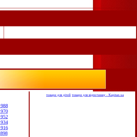
товари для дітей
товари для відпочинку - Kapitan.ua
1988
1970
1952
1934
1916
1898