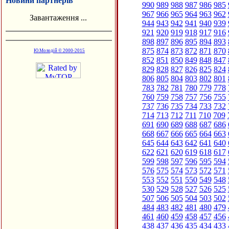
Новини партнерів
990
989
988
987
986
985
967
966
965
964
963
962
Завантаження ...
944
943
942
941
940
939
921
920
919
918
917
916
898
897
896
895
894
893
875
874
873
872
871
870
Ю.Молодій © 2000-2015
852
851
850
849
848
847
829
828
827
826
825
824
806
805
804
803
802
801
783
782
781
780
779
778
760
759
758
757
756
755
737
736
735
734
733
732
714
713
712
711
710
709
691
690
689
688
687
686
668
667
666
665
664
663
645
644
643
642
641
640
622
621
620
619
618
617
599
598
597
596
595
594
576
575
574
573
572
571
553
552
551
550
549
548
530
529
528
527
526
525
507
506
505
504
503
502
484
483
482
481
480
479
461
460
459
458
457
456
438
437
436
435
434
433