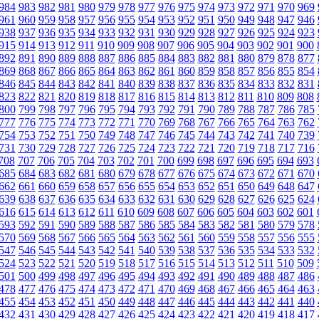
984
983
982
981
980
979
978
977
976
975
974
973
972
971
970
969
961
960
959
958
957
956
955
954
953
952
951
950
949
948
947
946
938
937
936
935
934
933
932
931
930
929
928
927
926
925
924
923
915
914
913
912
911
910
909
908
907
906
905
904
903
902
901
900
892
891
890
889
888
887
886
885
884
883
882
881
880
879
878
877
869
868
867
866
865
864
863
862
861
860
859
858
857
856
855
854
846
845
844
843
842
841
840
839
838
837
836
835
834
833
832
831
823
822
821
820
819
818
817
816
815
814
813
812
811
810
809
808
800
799
798
797
796
795
794
793
792
791
790
789
788
787
786
785
777
776
775
774
773
772
771
770
769
768
767
766
765
764
763
762
754
753
752
751
750
749
748
747
746
745
744
743
742
741
740
739
731
730
729
728
727
726
725
724
723
722
721
720
719
718
717
716
708
707
706
705
704
703
702
701
700
699
698
697
696
695
694
693
685
684
683
682
681
680
679
678
677
676
675
674
673
672
671
670
662
661
660
659
658
657
656
655
654
653
652
651
650
649
648
647
639
638
637
636
635
634
633
632
631
630
629
628
627
626
625
624
616
615
614
613
612
611
610
609
608
607
606
605
604
603
602
601
593
592
591
590
589
588
587
586
585
584
583
582
581
580
579
578
570
569
568
567
566
565
564
563
562
561
560
559
558
557
556
555
547
546
545
544
543
542
541
540
539
538
537
536
535
534
533
532
524
523
522
521
520
519
518
517
516
515
514
513
512
511
510
509
501
500
499
498
497
496
495
494
493
492
491
490
489
488
487
486
478
477
476
475
474
473
472
471
470
469
468
467
466
465
464
463
455
454
453
452
451
450
449
448
447
446
445
444
443
442
441
440
432
431
430
429
428
427
426
425
424
423
422
421
420
419
418
417