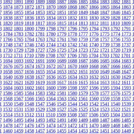
3
1892
1891
1890
1889
1888
1887
1886
1885
1884
1883
1882
1881
5
1874
1873
1872
1871
1870
1869
1868
1867
1866
1865
1864
1863
7
1856
1855
1854
1853
1852
1851
1850
1849
1848
1847
1846
1845
9
1838
1837
1836
1835
1834
1833
1832
1831
1830
1829
1828
1827
1
1820
1819
1818
1817
1816
1815
1814
1813
1812
1811
1810
1809
3
1802
1801
1800
1799
1798
1797
1796
1795
1794
1793
1792
1791
5
1784
1783
1782
1781
1780
1779
1778
1777
1776
1775
1774
1773
7
1766
1765
1764
1763
1762
1761
1760
1759
1758
1757
1756
1755
9
1748
1747
1746
1745
1744
1743
1742
1741
1740
1739
1738
1737
1
1730
1729
1728
1727
1726
1725
1724
1723
1722
1721
1720
1719
3
1712
1711
1710
1709
1708
1707
1706
1705
1704
1703
1702
1701
5
1694
1693
1692
1691
1690
1689
1688
1687
1686
1685
1684
1683
7
1676
1675
1674
1673
1672
1671
1670
1669
1668
1667
1666
1665
9
1658
1657
1656
1655
1654
1653
1652
1651
1650
1649
1648
1647
1
1640
1639
1638
1637
1636
1635
1634
1633
1632
1631
1630
1629
3
1622
1621
1620
1619
1618
1617
1616
1615
1614
1613
1612
1611
5
1604
1603
1602
1601
1600
1599
1598
1597
1596
1595
1594
1593
7
1586
1585
1584
1583
1582
1581
1580
1579
1578
1577
1576
1575
9
1568
1567
1566
1565
1564
1563
1562
1561
1560
1559
1558
1557
1
1550
1549
1548
1547
1546
1545
1544
1543
1542
1541
1540
1539
3
1532
1531
1530
1529
1528
1527
1526
1525
1524
1523
1522
1521
5
1514
1513
1512
1511
1510
1509
1508
1507
1506
1505
1504
1503
7
1496
1495
1494
1493
1492
1491
1490
1489
1488
1487
1486
1485
9
1478
1477
1476
1475
1474
1473
1472
1471
1470
1469
1468
1467
1
1460
1459
1458
1457
1456
1455
1454
1453
1452
1451
1450
1449