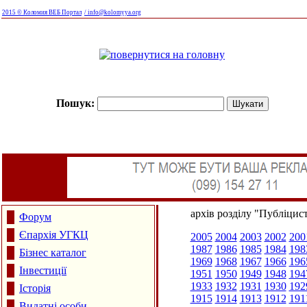
2015 © Коломия ВЕБ Портал
/ info@kolomyya.org
Пошук:
архів розділу "Публіцис
Форум
Єпархія УГКЦ
2005
2004
2003
2002
200
1987
1986
1985
1984
198
Бізнес каталог
1969
1968
1967
1966
196
Інвестиції
1951
1950
1949
1948
194
1933
1932
1931
1930
192
Історія
1915
1914
1913
1912
191
Видатні особи