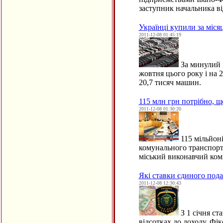
заступник начальника в
Українці купили за міся
2011-12-08 01:45:19
За минулий м
жовтня цього року і на 
20,7 тисяч машин.
115 млн грн потрібно, 
2011-12-08 01:30:20
115 мільйоні
комунального транспорту
міський виконавчий комі
Які ставки єдиного пода
2011-12-08 12:30:43
З 1 січня ст
відсотках до доходу. Фі