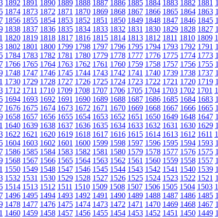
3
1892
1891
1890
1889
1888
1887
1886
1885
1884
1883
1882
1881
5
1874
1873
1872
1871
1870
1869
1868
1867
1866
1865
1864
1863
7
1856
1855
1854
1853
1852
1851
1850
1849
1848
1847
1846
1845
9
1838
1837
1836
1835
1834
1833
1832
1831
1830
1829
1828
1827
1
1820
1819
1818
1817
1816
1815
1814
1813
1812
1811
1810
1809
3
1802
1801
1800
1799
1798
1797
1796
1795
1794
1793
1792
1791
5
1784
1783
1782
1781
1780
1779
1778
1777
1776
1775
1774
1773
7
1766
1765
1764
1763
1762
1761
1760
1759
1758
1757
1756
1755
9
1748
1747
1746
1745
1744
1743
1742
1741
1740
1739
1738
1737
1
1730
1729
1728
1727
1726
1725
1724
1723
1722
1721
1720
1719
3
1712
1711
1710
1709
1708
1707
1706
1705
1704
1703
1702
1701
5
1694
1693
1692
1691
1690
1689
1688
1687
1686
1685
1684
1683
7
1676
1675
1674
1673
1672
1671
1670
1669
1668
1667
1666
1665
9
1658
1657
1656
1655
1654
1653
1652
1651
1650
1649
1648
1647
1
1640
1639
1638
1637
1636
1635
1634
1633
1632
1631
1630
1629
3
1622
1621
1620
1619
1618
1617
1616
1615
1614
1613
1612
1611
5
1604
1603
1602
1601
1600
1599
1598
1597
1596
1595
1594
1593
7
1586
1585
1584
1583
1582
1581
1580
1579
1578
1577
1576
1575
9
1568
1567
1566
1565
1564
1563
1562
1561
1560
1559
1558
1557
1
1550
1549
1548
1547
1546
1545
1544
1543
1542
1541
1540
1539
3
1532
1531
1530
1529
1528
1527
1526
1525
1524
1523
1522
1521
5
1514
1513
1512
1511
1510
1509
1508
1507
1506
1505
1504
1503
7
1496
1495
1494
1493
1492
1491
1490
1489
1488
1487
1486
1485
9
1478
1477
1476
1475
1474
1473
1472
1471
1470
1469
1468
1467
1
1460
1459
1458
1457
1456
1455
1454
1453
1452
1451
1450
1449