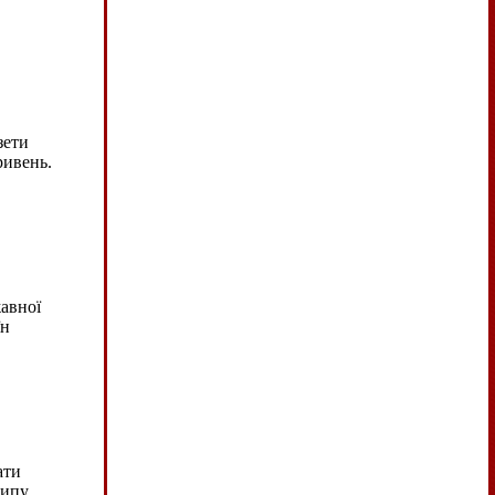
зети
ривень.
авної
їн
ати
ипу.