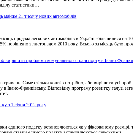
ідділу статистики…
ць майже 21 тисячу нових автомобілів
ісяць продажі легкових автомобілів в Україні збільшилися на 10
25% порівняно з листопадом 2010 року. Всього за місяць було про
щоб вирішити проблеми комунального транспорту в Івано-Франкі
в гривень. Саме стільки коштів потрібно, аби вирішити усі проб
 в Івано-Франківську. Відповідну програму розвитку галузі зат
тет.
тку з 1 січня 2012 року
авки єдиного податку встановлюються як у фіксованому розмірі, т
ксовані ставки єдиного податку встановлюються сільськими,