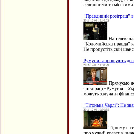
селищними та міським
"Правдивий розіграш" в
2011-12-08 12:10:22
На телеканал
“Коломийська правда” к
Не пропустіть свій шанс
Румуни запрошують до т
2011-12-08 11:30:29
Прямуємо до
співпраці «Румунія – Ук
можуть залучати фінан
"Тітонька Чарлі": Не зв
2011-12-08 10:30:55
Ті, кому в с
про чужий креатив, знаю