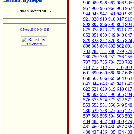
Новини партнерів
990
989
988
987
986
985
967
966
965
964
963
962
Завантаження ...
944
943
942
941
940
939
921
920
919
918
917
916
898
897
896
895
894
893
875
874
873
872
871
870
Ю.Молодій © 2000-2015
852
851
850
849
848
847
829
828
827
826
825
824
806
805
804
803
802
801
783
782
781
780
779
778
760
759
758
757
756
755
737
736
735
734
733
732
714
713
712
711
710
709
691
690
689
688
687
686
668
667
666
665
664
663
645
644
643
642
641
640
622
621
620
619
618
617
599
598
597
596
595
594
576
575
574
573
572
571
553
552
551
550
549
548
530
529
528
527
526
525
507
506
505
504
503
502
484
483
482
481
480
479
461
460
459
458
457
456
438
437
436
435
434
433