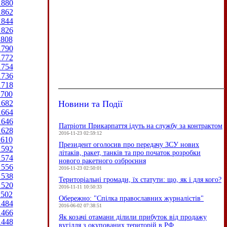
1880
1862
1844
1826
1808
1790
1772
1754
1736
1718
1700
Новини та Події
1682
1664
1646
Патріоти Прикарпаття ідуть на службу за контрактом
1628
2016-11-23 02:59:12
1610
Президент оголосив про передачу ЗСУ нових
1592
літаків, ракет, танків та про початок розробки
1574
нового ракетного озброєння
1556
2016-11-23 02:50:01
1538
Територіальні громади, їх статути: що, як і для кого?
1520
2016-11-11 10:50:33
1502
Обережно: "Спілка православних журналістів"
1484
2016-06-02 07:38:51
1466
Як козачі отамани ділили прибуток від продажу
1448
вугілля з окупованих територій в РФ