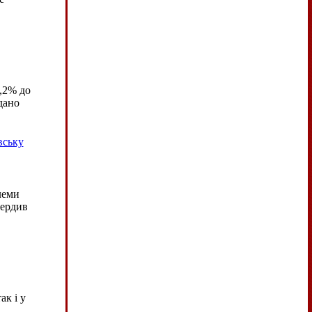
,2% до
дано
вську
леми
вердив
ак і у