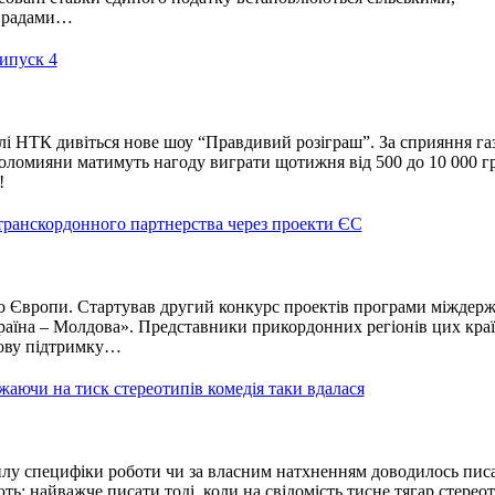
и радами…
ипуск 4
і НТК дивіться нове шоу “Правдивий розіграш”. За сприяння га
оломияни матимуть нагоду виграти щотижня від 500 до 10 000 г
!
ранскордонного партнерства через проекти ЄС
 Європи. Стартував другий конкурс проектів програми міждерж
раїна – Молдова». Представники прикордонних регіонів цих кра
сову підтримку…
ажаючи на тиск стереотипів комедія таки вдалася
илу специфіки роботи чи за власним натхненням доводилось пис
ть: найважче писати тоді, коли на свідомість тисне тягар стереот