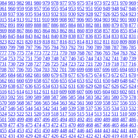
984
983
982
981
980
979
978
977
976
975
974
973
972
971
970
969
961
960
959
958
957
956
955
954
953
952
951
950
949
948
947
946
938
937
936
935
934
933
932
931
930
929
928
927
926
925
924
923
915
914
913
912
911
910
909
908
907
906
905
904
903
902
901
900
892
891
890
889
888
887
886
885
884
883
882
881
880
879
878
877
869
868
867
866
865
864
863
862
861
860
859
858
857
856
855
854
846
845
844
843
842
841
840
839
838
837
836
835
834
833
832
831
823
822
821
820
819
818
817
816
815
814
813
812
811
810
809
808
800
799
798
797
796
795
794
793
792
791
790
789
788
787
786
785
777
776
775
774
773
772
771
770
769
768
767
766
765
764
763
762
754
753
752
751
750
749
748
747
746
745
744
743
742
741
740
739
731
730
729
728
727
726
725
724
723
722
721
720
719
718
717
716
708
707
706
705
704
703
702
701
700
699
698
697
696
695
694
693
685
684
683
682
681
680
679
678
677
676
675
674
673
672
671
670
662
661
660
659
658
657
656
655
654
653
652
651
650
649
648
647
639
638
637
636
635
634
633
632
631
630
629
628
627
626
625
624
616
615
614
613
612
611
610
609
608
607
606
605
604
603
602
601
593
592
591
590
589
588
587
586
585
584
583
582
581
580
579
578
570
569
568
567
566
565
564
563
562
561
560
559
558
557
556
555
547
546
545
544
543
542
541
540
539
538
537
536
535
534
533
532
524
523
522
521
520
519
518
517
516
515
514
513
512
511
510
509
501
500
499
498
497
496
495
494
493
492
491
490
489
488
487
486
478
477
476
475
474
473
472
471
470
469
468
467
466
465
464
463
455
454
453
452
451
450
449
448
447
446
445
444
443
442
441
440
432
431
430
429
428
427
426
425
424
423
422
421
420
419
418
417