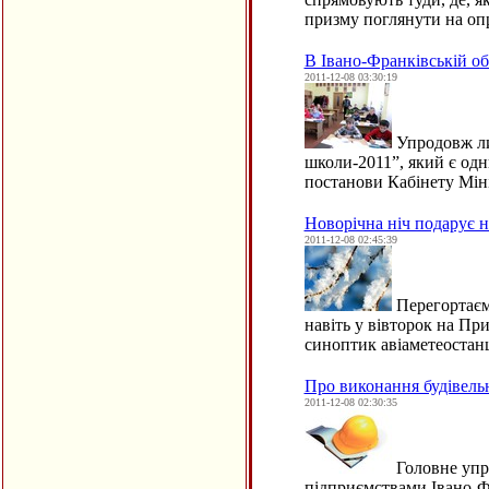
призму поглянути на о
В Івано-Франківській об
2011-12-08 03:30:19
Упродовж лис
школи-2011”, який є одни
постанови Кабінету Мін
Новорічна ніч подарує н
2011-12-08 02:45:39
Перегортаємо
навіть у вівторок на Пр
синоптик авіаметеостан
Про виконання будівель
2011-12-08 02:30:35
Головне упра
підприємствами Івано-Фр