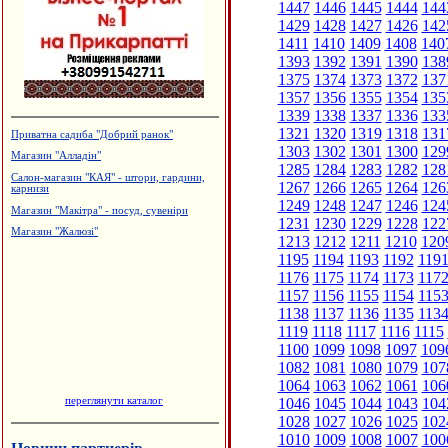
1447
1446
1445
1444
144
1429
1428
1427
1426
142
1411
1410
1409
1408
140
1393
1392
1391
1390
138
1375
1374
1373
1372
137
1357
1356
1355
1354
135
1339
1338
1337
1336
133
1321
1320
1319
1318
131
Приватна садиба "Добрий ранок"
1303
1302
1301
1300
129
Магазин "Алладін"
1285
1284
1283
1282
128
Салон-магазин "КАЯ" - штори, гардини,
1267
1266
1265
1264
126
карнизи
1249
1248
1247
1246
124
Магазин "Макітра" - посуд, сувеніри
1231
1230
1229
1228
122
Магазин "Жалюзі"
1213
1212
1211
1210
120
1195
1194
1193
1192
119
1176
1175
1174
1173
117
1157
1156
1155
1154
115
1138
1137
1136
1135
113
1119
1118
1117
1116
1115
1100
1099
1098
1097
109
1082
1081
1080
1079
107
1064
1063
1062
1061
106
переглянути каталог
1046
1045
1044
1043
104
1028
1027
1026
1025
102
1010
1009
1008
1007
100