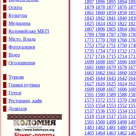
1897
1896
1895
1894
189
1879
1878
1877
1876
187
Освіта
1861
1860
1859
1858
185
Культура
1843
1842
1841
1840
183
Медицина
1825
1824
1823
1822
182
1807
1806
1805
1804
180
Коломийське МБТІ
1789
1788
1787
1786
178
Місто. Влада
1771
1770
1769
1768
176
1753
1752
1751
1750
174
Фотогалерея
1735
1734
1733
1732
173
Відео
1717
1716
1715
1714
171
1699
1698
1697
1696
169
Оголошення
1681
1680
1679
1678
167
1663
1662
1661
1660
165
Туризм
1645
1644
1643
1642
164
1627
1626
1625
1624
162
Горящі путівки
1609
1608
1607
1606
160
Готелі
1591
1590
1589
1588
158
1573
1572
1571
1570
156
Ресторани, кафе
1555
1554
1553
1552
155
Дозвілля
1537
1536
1535
1534
153
1519
1518
1517
1516
151
1501
1500
1499
1498
149
1483
1482
1481
1480
147
1465
1464
1463
1462
146