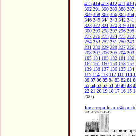
415
414
413
412
411
410
392
391
390
389
388
387
369
368
367
366
365
364
346
345
344
343
342
341
323
322
321
320
319
318
300
299
298
297
296
295
277
276
275
274
273
272
254
253
252
251
250
249
231
230
229
228
227
226
208
207
206
205
204
203
185
184
183
182
181
180
162
161
160
159
158
157
139
138
137
136
135
134
115
114
113
112
111
110
1
88
87
86
85
84
83
82
81
8
55
54
53
52
51
50
49
48
4
22
21
20
19
18
17
16
15
1
2005
Інвестори Івано-Франків
2011-12-08 03:45:45
Головне прав
спрямовують туди, де, я