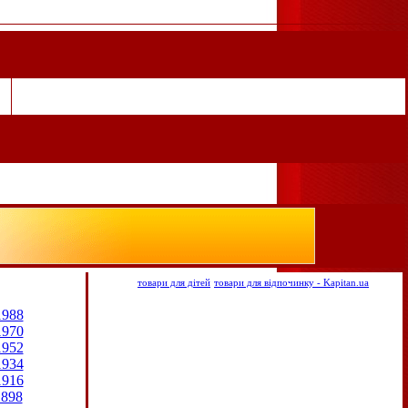
товари для дітей
товари для відпочинку - Kapitan.ua
1988
1970
1952
1934
1916
1898