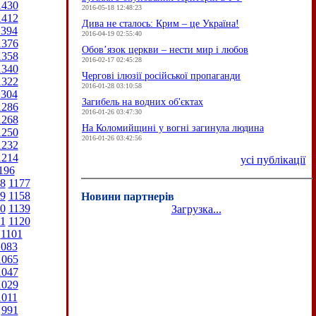
1430
2016-05-18 12:48:23
1412
Дива не сталось: Крим – це Україна!
1394
2016-04-19 02:55:40
1376
Обов’язок церкви – нести мир і любов
1358
2016-02-17 02:45:28
1340
Чергові ілюзії російської пропаганди
1322
2016-01-28 03:10:58
1304
Загибель на водних об'єктах
1286
2016-01-26 03:47:30
1268
На Коломийщині у вогні загинула людина
1250
2016-01-26 03:42:56
1232
1214
усі публікації
196
8
1177
9
1158
Новини партнерів
0
1139
Загрузка...
1
1120
1101
1083
1065
1047
1029
1011
991