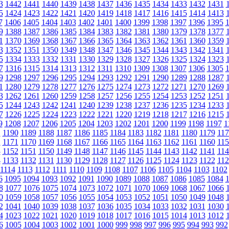
3
1442
1441
1440
1439
1438
1437
1436
1435
1434
1433
1432
1431
5
1424
1423
1422
1421
1420
1419
1418
1417
1416
1415
1414
1413
7
1406
1405
1404
1403
1402
1401
1400
1399
1398
1397
1396
1395
9
1388
1387
1386
1385
1384
1383
1382
1381
1380
1379
1378
1377
1
1370
1369
1368
1367
1366
1365
1364
1363
1362
1361
1360
1359
3
1352
1351
1350
1349
1348
1347
1346
1345
1344
1343
1342
1341
5
1334
1333
1332
1331
1330
1329
1328
1327
1326
1325
1324
1323
7
1316
1315
1314
1313
1312
1311
1310
1309
1308
1307
1306
1305
9
1298
1297
1296
1295
1294
1293
1292
1291
1290
1289
1288
1287
1
1280
1279
1278
1277
1276
1275
1274
1273
1272
1271
1270
1269
3
1262
1261
1260
1259
1258
1257
1256
1255
1254
1253
1252
1251
5
1244
1243
1242
1241
1240
1239
1238
1237
1236
1235
1234
1233
7
1226
1225
1224
1223
1222
1221
1220
1219
1218
1217
1216
1215
9
1208
1207
1206
1205
1204
1203
1202
1201
1200
1199
1198
1197
1
1
1190
1189
1188
1187
1186
1185
1184
1183
1182
1181
1180
1179
117
2
1171
1170
1169
1168
1167
1166
1165
1164
1163
1162
1161
1160
115
3
1152
1151
1150
1149
1148
1147
1146
1145
1144
1143
1142
1141
114
4
1133
1132
1131
1130
1129
1128
1127
1126
1125
1124
1123
1122
112
1114
1113
1112
1111
1110
1109
1108
1107
1106
1105
1104
1103
1102
6
1095
1094
1093
1092
1091
1090
1089
1088
1087
1086
1085
1084
8
1077
1076
1075
1074
1073
1072
1071
1070
1069
1068
1067
1066
0
1059
1058
1057
1056
1055
1054
1053
1052
1051
1050
1049
1048
2
1041
1040
1039
1038
1037
1036
1035
1034
1033
1032
1031
1030
4
1023
1022
1021
1020
1019
1018
1017
1016
1015
1014
1013
1012
6
1005
1004
1003
1002
1001
1000
999
998
997
996
995
994
993
992