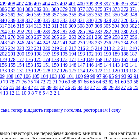
409
408
407
406
405
404
403
402
401
400
399
398
397
396
395
394
386
385
384
383
382
381
380
379
378
377
376
375
374
373
372
371
363
362
361
360
359
358
357
356
355
354
353
352
351
350
349
348
340
339
338
337
336
335
334
333
332
331
330
329
328
327
326
325
317
316
315
314
313
312
311
310
309
308
307
306
305
304
303
302
294
293
292
291
290
289
288
287
286
285
284
283
282
281
280
279
271
270
269
268
267
266
265
264
263
262
261
260
259
258
257
256
248
247
246
245
244
243
242
241
240
239
238
237
236
235
234
233
225
224
223
222
221
220
219
218
217
216
215
214
213
212
211
210
202
201
200
199
198
197
196
195
194
193
192
191
190
189
188
187
179
178
177
176
175
174
173
172
171
170
169
168
167
166
165
164
156
155
154
153
152
151
150
149
148
147
146
145
144
143
142
141
133
132
131
130
129
128
127
126
125
124
123
122
121
120
119
118
09
108
107
106
105
104
103
102
101
100
99
98
97
96
95
94
93
92
91
0
79
78
77
76
75
74
73
72
71
70
69
68
67
66
65
64
63
62
61
60
59
58
7
46
45
44
43
42
41
40
39
38
37
36
35
34
33
32
31
30
29
28
27
26
25
4
13
12
11
10
9
8
7
6
5
4
3
2
1
ська тепер віддають перевагу готелям, ресторанам і селу
ило інвесторів не передбачає жодних винятків — свої капітали
к припускають, їм «світять» найбільші прибутки. Якщо саме кріз