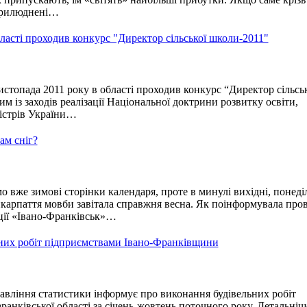
прилюднені…
ласті проходив конкурс "Директор сільської школи-2011"
топада 2011 року в області проходив конкурс “Директор сільськ
м із заходів реалізації Національної доктрини розвитку освіти,
істрів України…
ам сніг?
 вже зимові сторінки календаря, проте в минулі вихідні, понеділ
икарпаття мовби завітала справжня весна. Як поінформувала про
ції «Івано-Франківськ»…
них робіт підприємствами Івано-Франківщини
вління статистики інформує про виконання будівельних робіт
анківської області за січень-жовтень поточного року. Детальніш