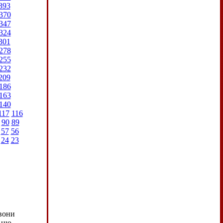
393
370
347
324
301
278
255
232
209
186
163
140
117
116
90
89
57
56
24
23
 вони
ь цю