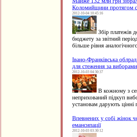
Майже 132 млн грн зібрал
Коломийщини протягом с
2012-10-04 10:45:16
Збір платежів 
бюджету за звітний періо
більше рівня аналогічног
Івано-Франківська облрад
для стеження за виборами
2012-10-03 04:30:37
В кожному з сем
неприхований підкуп виб
установам дарують цінні
Впевнених у собі жінок 
емансипації
2012-10-03 03:30:12