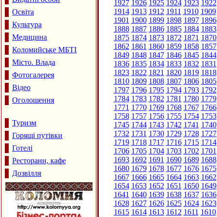
1927
1926
1925
1924
1923
1922
1914
1913
1912
1911
1910
1909
Освіта
1901
1900
1899
1898
1897
1896
Культура
1888
1887
1886
1885
1884
1883
Медицина
1875
1874
1873
1872
1871
1870
1862
1861
1860
1859
1858
1857
Коломийське МБТІ
1849
1848
1847
1846
1845
1844
Місто. Влада
1836
1835
1834
1833
1832
1831
1823
1822
1821
1820
1819
1818
Фотогалерея
1810
1809
1808
1807
1806
1805
Відео
1797
1796
1795
1794
1793
1792
1784
1783
1782
1781
1780
1779
Оголошення
1771
1770
1769
1768
1767
1766
1758
1757
1756
1755
1754
1753
Туризм
1745
1744
1743
1742
1741
1740
1732
1731
1730
1729
1728
1727
Горящі путівки
1719
1718
1717
1716
1715
1714
Готелі
1706
1705
1704
1703
1702
1701
1693
1692
1691
1690
1689
1688
Ресторани, кафе
1680
1679
1678
1677
1676
1675
Дозвілля
1667
1666
1665
1664
1663
1662
1654
1653
1652
1651
1650
1649
1641
1640
1639
1638
1637
1636
1628
1627
1626
1625
1624
1623
1615
1614
1613
1612
1611
1610