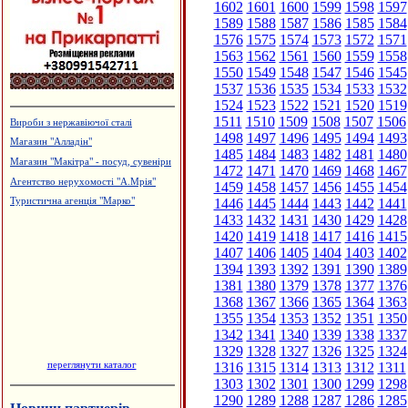
1602
1601
1600
1599
1598
1597
1589
1588
1587
1586
1585
1584
1576
1575
1574
1573
1572
1571
1563
1562
1561
1560
1559
1558
1550
1549
1548
1547
1546
1545
1537
1536
1535
1534
1533
1532
1524
1523
1522
1521
1520
1519
1511
1510
1509
1508
1507
1506
Вироби з нержавіючої сталі
1498
1497
1496
1495
1494
1493
Магазин "Алладін"
1485
1484
1483
1482
1481
1480
Магазин "Макітра" - посуд, сувеніри
1472
1471
1470
1469
1468
1467
Агентство нерухомості "А.Мрія"
1459
1458
1457
1456
1455
1454
1446
1445
1444
1443
1442
1441
Туристична агенція "Марко"
1433
1432
1431
1430
1429
1428
1420
1419
1418
1417
1416
1415
1407
1406
1405
1404
1403
1402
1394
1393
1392
1391
1390
1389
1381
1380
1379
1378
1377
1376
1368
1367
1366
1365
1364
1363
1355
1354
1353
1352
1351
1350
1342
1341
1340
1339
1338
1337
1329
1328
1327
1326
1325
1324
переглянути каталог
1316
1315
1314
1313
1312
1311
1303
1302
1301
1300
1299
1298
1290
1289
1288
1287
1286
1285