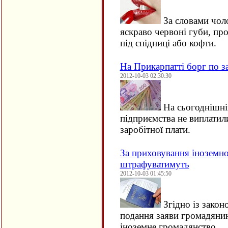
За словами чоло
яскраво червоні губи, про
під спідниці або кофти.
На Прикарпатті борг по за
2012-10-03 02:30:30
На сьогоднішній
підприємства не виплатил
заробітної плати.
За приховування іноземно
штрафуватимуть
2012-10-03 01:45:50
Згідно із закон
подання заяви громадяни
іноземне громадянство…