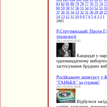
83
82
81
80
79
78
77
76
75
74
7
60
59
58
57
56
55
54
53
52
51
5
37
36
35
34
33
32
31
30
29
28
2
14
13
12
11
10
9
8
7
6
5
4
3
2
1
2005
Р.Струтинський: Проти Гд
технології
2012-10-04 02:45:45
Кандидат у наро
одномандатному виборчо
застосування брудних виб
Російському конкурсу у К
"ГАНЬБА" за суржик!
2012-10-04 02:30:09
Відбулося засіда
освіти, культури, туризму