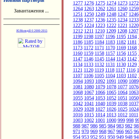
Новини партнерів
1277
1276
1275
1274
1273
1272
1264
1263
1262
1261
1260
1259
Завантаження ...
1251
1250
1249
1248
1247
1246
1238
1237
1236
1235
1234
1233
1225
1224
1223
1222
1221
1220
1212
1211
1210
1209
1208
1207
Ю.Молодій © 2000-2015
1199
1198
1197
1196
1195
1194
1186
1185
1184
1183
1182
1181
1173
1172
1171
1170
1169
1168
1160
1159
1158
1157
1156
1155
1147
1146
1145
1144
1143
1142
1134
1133
1132
1131
1130
1129
1121
1120
1119
1118
1117
1116
1
1107
1106
1105
1104
1103
1102
1094
1093
1092
1091
1090
1089
1081
1080
1079
1078
1077
1076
1068
1067
1066
1065
1064
1063
1055
1054
1053
1052
1051
1050
1042
1041
1040
1039
1038
1037
1029
1028
1027
1026
1025
1024
1016
1015
1014
1013
1012
1011
1003
1002
1001
1000
999
998
9
988
987
986
985
984
983
982
98
971
970
969
968
967
966
965
96
954
953
952
951
950
949
948
94