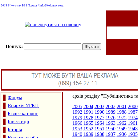
2015 © Коломия ВЕБ Портал
/ info@kolomyya.org
Пошук:
архів розділу "Публіцистика т
Форум
Єпархія УГКЦ
2005
2004
2003
2002
2001
2000
1992
1991
1990
1989
1988
1987
Бізнес каталог
1979
1978
1977
1976
1975
1974
Інвестиції
1966
1965
1964
1963
1962
1961
1953
1952
1951
1950
1949
1948
Історія
1940
1939
1938
1937
1936
1935
Видатні особи