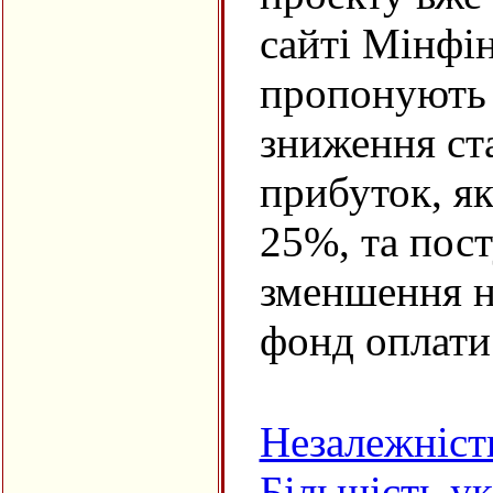
сайті Мінфі
пропонують 
зниження ст
прибуток, як
25%, та пос
зменшення н
фонд оплати
Незалежніст
Більшість ук