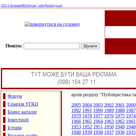
2015 © Коломия ВЕБ Портал
/ info@kolomyya.org
Пошук:
архів розділу "Публіцистика т
Форум
Єпархія УГКЦ
2005
2004
2003
2002
2001
2000
1992
1991
1990
1989
1988
1987
Бізнес каталог
1979
1978
1977
1976
1975
1974
Інвестиції
1966
1965
1964
1963
1962
1961
1953
1952
1951
1950
1949
1948
Історія
1940
1939
1938
1937
1936
1935
Видатні особи