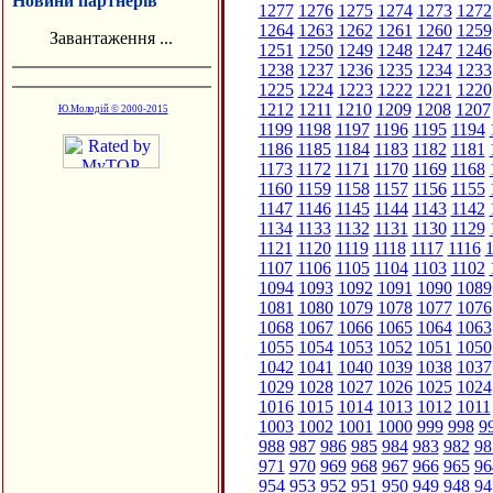
Новини партнерів
1277
1276
1275
1274
1273
1272
1264
1263
1262
1261
1260
1259
Завантаження ...
1251
1250
1249
1248
1247
1246
1238
1237
1236
1235
1234
1233
1225
1224
1223
1222
1221
1220
1212
1211
1210
1209
1208
1207
Ю.Молодій © 2000-2015
1199
1198
1197
1196
1195
1194
1186
1185
1184
1183
1182
1181
1173
1172
1171
1170
1169
1168
1160
1159
1158
1157
1156
1155
1147
1146
1145
1144
1143
1142
1134
1133
1132
1131
1130
1129
1121
1120
1119
1118
1117
1116
1
1107
1106
1105
1104
1103
1102
1094
1093
1092
1091
1090
1089
1081
1080
1079
1078
1077
1076
1068
1067
1066
1065
1064
1063
1055
1054
1053
1052
1051
1050
1042
1041
1040
1039
1038
1037
1029
1028
1027
1026
1025
1024
1016
1015
1014
1013
1012
1011
1003
1002
1001
1000
999
998
9
988
987
986
985
984
983
982
98
971
970
969
968
967
966
965
96
954
953
952
951
950
949
948
94