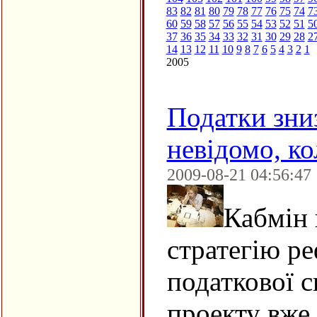
83
82
81
80
79
78
77
76
75
74
7
60
59
58
57
56
55
54
53
52
51
5
37
36
35
34
33
32
31
30
29
28
2
14
13
12
11
10
9
8
7
6
5
4
3
2
1
2005
Податки зниз
невідомо, ко
2009-08-21 04:56:47
Кабмін 
стратегію р
податкової с
проекту вже 