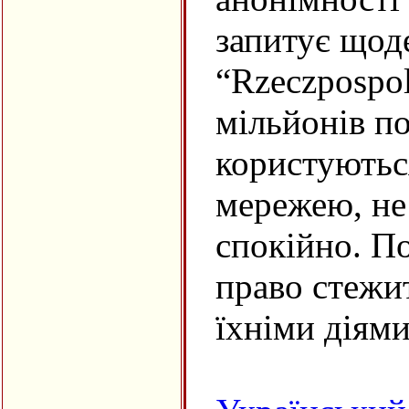
запитує щод
“Rzeczpospol
мільйонів по
користуютьс
мережею, не
спокійно. По
право стежи
їхніми діями