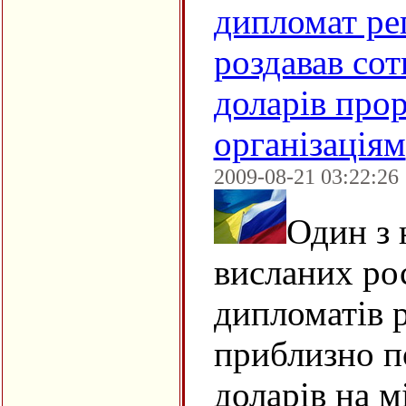
дипломат ре
роздавав сот
доларів про
організаціям
2009-08-21 03:22:26
Один з 
висланих ро
дипломатів 
приблизно п
доларів на м