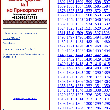
1602
1601
1600
1599
1598
1597
1589
1588
1587
1586
1585
1584
1576
1575
1574
1573
1572
1571
1563
1562
1561
1560
1559
1558
1550
1549
1548
1547
1546
1545
1537
1536
1535
1534
1533
1532
1524
1523
1522
1521
1520
1519
1511
1510
1509
1508
1507
1506
Будцентр "Деніго"
1498
1497
1496
1495
1494
1493
Архітектурне проектування.
1485
1484
1483
1482
1481
1480
Р.Думанський
1472
1471
1470
1469
1468
1467
Меблева фабрика "ТТТ"
1459
1458
1457
1456
1455
1454
Приватний пансіонат "Оазис"
1446
1445
1444
1443
1442
1441
Виробництво еластичної резинки
1433
1432
1431
1430
1429
1428
1420
1419
1418
1417
1416
1415
1407
1406
1405
1404
1403
1402
1394
1393
1392
1391
1390
1389
1381
1380
1379
1378
1377
1376
1368
1367
1366
1365
1364
1363
1355
1354
1353
1352
1351
1350
1342
1341
1340
1339
1338
1337
1329
1328
1327
1326
1325
1324
переглянути каталог
1316
1315
1314
1313
1312
1311
1303
1302
1301
1300
1299
1298
1290
1289
1288
1287
1286
1285