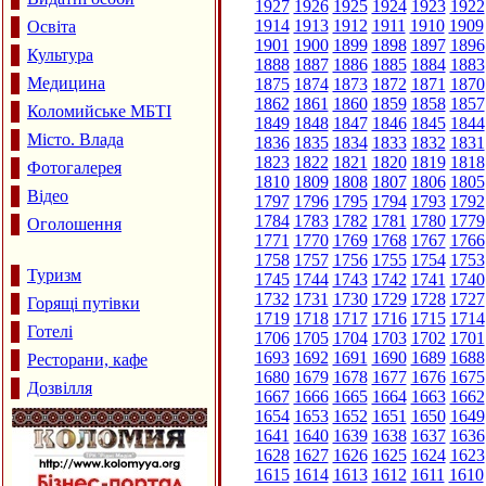
1927
1926
1925
1924
1923
1922
1914
1913
1912
1911
1910
1909
Освіта
1901
1900
1899
1898
1897
1896
Культура
1888
1887
1886
1885
1884
1883
Медицина
1875
1874
1873
1872
1871
1870
1862
1861
1860
1859
1858
1857
Коломийське МБТІ
1849
1848
1847
1846
1845
1844
Місто. Влада
1836
1835
1834
1833
1832
1831
1823
1822
1821
1820
1819
1818
Фотогалерея
1810
1809
1808
1807
1806
1805
Відео
1797
1796
1795
1794
1793
1792
1784
1783
1782
1781
1780
1779
Оголошення
1771
1770
1769
1768
1767
1766
1758
1757
1756
1755
1754
1753
Туризм
1745
1744
1743
1742
1741
1740
1732
1731
1730
1729
1728
1727
Горящі путівки
1719
1718
1717
1716
1715
1714
Готелі
1706
1705
1704
1703
1702
1701
1693
1692
1691
1690
1689
1688
Ресторани, кафе
1680
1679
1678
1677
1676
1675
Дозвілля
1667
1666
1665
1664
1663
1662
1654
1653
1652
1651
1650
1649
1641
1640
1639
1638
1637
1636
1628
1627
1626
1625
1624
1623
1615
1614
1613
1612
1611
1610