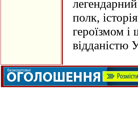
легендарний
полк, історі
героїзмом і
відданістю У