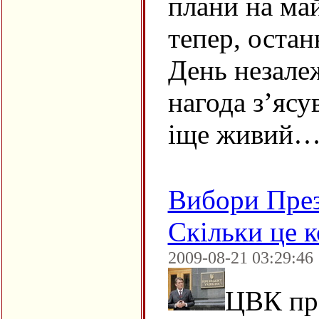
плани на ма
тепер, остан
День незале
нагода з’ясу
іще живий
Вибори През
Скільки це 
2009-08-21 03:29:46
ЦВК пр