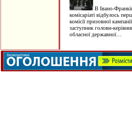
В Івано-Франкі
комісаріаті відбулось пер
комісії призовної кампані
заступник голови-керівни
обласної державної…