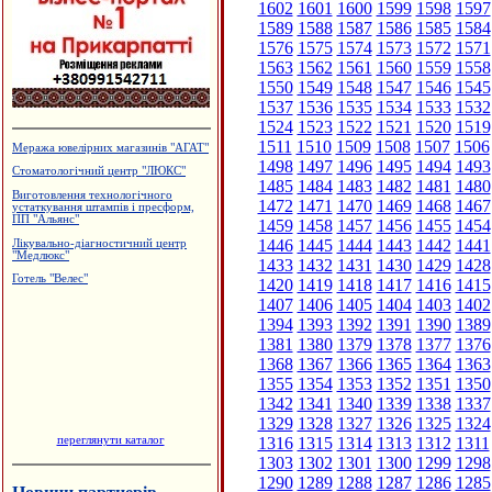
1602
1601
1600
1599
1598
1597
1589
1588
1587
1586
1585
1584
1576
1575
1574
1573
1572
1571
1563
1562
1561
1560
1559
1558
1550
1549
1548
1547
1546
1545
1537
1536
1535
1534
1533
1532
1524
1523
1522
1521
1520
1519
1511
1510
1509
1508
1507
1506
Меража ювелірних магазинів "АГАТ"
1498
1497
1496
1495
1494
1493
Стоматологічний центр "ЛЮКС"
1485
1484
1483
1482
1481
1480
Виготовлення технологічного
1472
1471
1470
1469
1468
1467
устаткування штампів і пресформ,
ПП "Альянс"
1459
1458
1457
1456
1455
1454
1446
1445
1444
1443
1442
1441
Лікувально-діагностичний центр
"Медлюкс"
1433
1432
1431
1430
1429
1428
Готель "Велес"
1420
1419
1418
1417
1416
1415
1407
1406
1405
1404
1403
1402
1394
1393
1392
1391
1390
1389
1381
1380
1379
1378
1377
1376
1368
1367
1366
1365
1364
1363
1355
1354
1353
1352
1351
1350
1342
1341
1340
1339
1338
1337
1329
1328
1327
1326
1325
1324
переглянути каталог
1316
1315
1314
1313
1312
1311
1303
1302
1301
1300
1299
1298
1290
1289
1288
1287
1286
1285