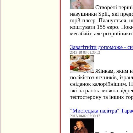
Створені перші
навушники Split, які пре
mp3-плеєр. Планується, 
коштувати 155 євро. Поки
мегабайт, але розробник
Завагітніти допоможе - с
2013-10-03 01:30:52
Жінкам, яким не
полікістоз яєчників, ізраї
сніданок калорійнішим. 
їжі на ранок, можна відре
тестостерону та інших г
"Мистецька палітра" Тара
2013-10-02 05:30:17