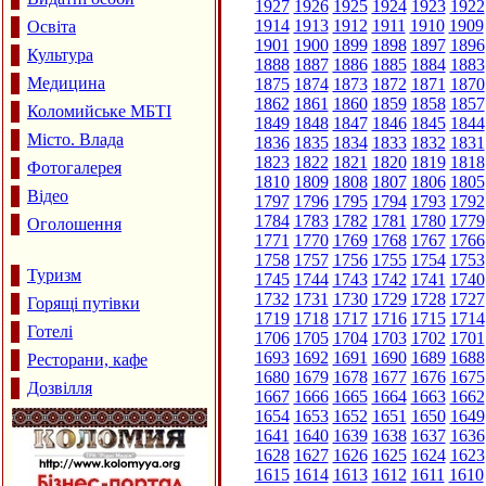
1927
1926
1925
1924
1923
1922
1914
1913
1912
1911
1910
1909
Освіта
1901
1900
1899
1898
1897
1896
Культура
1888
1887
1886
1885
1884
1883
Медицина
1875
1874
1873
1872
1871
1870
1862
1861
1860
1859
1858
1857
Коломийське МБТІ
1849
1848
1847
1846
1845
1844
Місто. Влада
1836
1835
1834
1833
1832
1831
1823
1822
1821
1820
1819
1818
Фотогалерея
1810
1809
1808
1807
1806
1805
Відео
1797
1796
1795
1794
1793
1792
1784
1783
1782
1781
1780
1779
Оголошення
1771
1770
1769
1768
1767
1766
1758
1757
1756
1755
1754
1753
Туризм
1745
1744
1743
1742
1741
1740
1732
1731
1730
1729
1728
1727
Горящі путівки
1719
1718
1717
1716
1715
1714
Готелі
1706
1705
1704
1703
1702
1701
1693
1692
1691
1690
1689
1688
Ресторани, кафе
1680
1679
1678
1677
1676
1675
Дозвілля
1667
1666
1665
1664
1663
1662
1654
1653
1652
1651
1650
1649
1641
1640
1639
1638
1637
1636
1628
1627
1626
1625
1624
1623
1615
1614
1613
1612
1611
1610