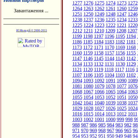
Новини партнерів
1277
1276
1275
1274
1273
1272
1264
1263
1262
1261
1260
1259
Завантаження ...
1251
1250
1249
1248
1247
1246
1238
1237
1236
1235
1234
1233
1225
1224
1223
1222
1221
1220
1212
1211
1210
1209
1208
1207
Ю.Молодій © 2000-2015
1199
1198
1197
1196
1195
1194
1186
1185
1184
1183
1182
1181
1173
1172
1171
1170
1169
1168
1160
1159
1158
1157
1156
1155
1147
1146
1145
1144
1143
1142
1134
1133
1132
1131
1130
1129
1121
1120
1119
1118
1117
1116
1
1107
1106
1105
1104
1103
1102
1094
1093
1092
1091
1090
1089
1081
1080
1079
1078
1077
1076
1068
1067
1066
1065
1064
1063
1055
1054
1053
1052
1051
1050
1042
1041
1040
1039
1038
1037
1029
1028
1027
1026
1025
1024
1016
1015
1014
1013
1012
1011
1003
1002
1001
1000
999
998
9
988
987
986
985
984
983
982
98
971
970
969
968
967
966
965
96
954
953
952
951
950
949
948
94