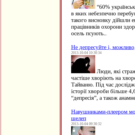
“
60% українськ
в яких небезпечно перебув
такого висновку дійшли е
працівників охорони здор
осель псують..
Не депресуйте і, можливо
2013-10-04 10:30:34
Люди, які страж
частіше хворіють на хвор
Тайваню. Під час дослідж
історії хвороби більше 4,
“депресія”, а також анам
Навушниками-плеером мо
щелеп
2013-10-04 09:30:32