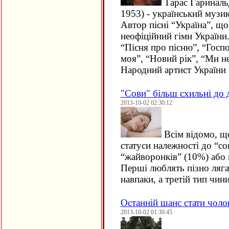
Тара́с Гарина́л
1953) - український музик
Автор пісні “Україна”, щ
неофіційний гімн України.
“Пісня про пісню”, “Госп
моя”, “Новий рік”, “Ми не
Народний артист України 
"Сови" більш схильні до 
2013-10-02 02:30:12
Всім відомо, що
статуси належності до “со
“жайворонків” (10%) або 
Перші люблять пізно лягат
навпаки, а третій тип чи
Останній шанс стати чоло
2013-10-02 01:30:45