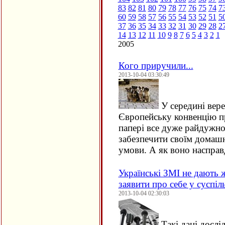
83
82
81
80
79
78
77
76
75
74
7
60
59
58
57
56
55
54
53
52
51
5
37
36
35
34
33
32
31
30
29
28
2
14
13
12
11
10
9
8
7
6
5
4
3
2
1
2005
Кого приручили...
2013-10-04 03:30:49
У середині вере
Європейську конвенцію п
папері все дуже райдужно
забезпечити своїм домаш
умови. А як воно наспра
Українські ЗМІ не дають
заявити про себе у суспіль
2013-10-04 02:30:03
Такі дані дослі