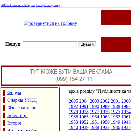
2015 © Коломия ВЕБ Портал
/ info@kolomyya.org
Пошук:
архів розділу "Публіцистика т
Форум
Єпархія УГКЦ
2005
2004
2003
2002
2001
2000
1992
1991
1990
1989
1988
1987
Бізнес каталог
1979
1978
1977
1976
1975
1974
Інвестиції
1966
1965
1964
1963
1962
1961
1953
1952
1951
1950
1949
1948
Історія
1940
1939
1938
1937
1936
1935
Видатні особи