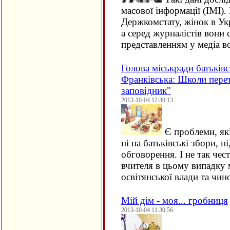
масової інформації (ІМІ).
Держкомстату, жінок в Ук
а серед журналістів вони 
представленням у медіа 
Голова міськради батьків
Франківська: Школи пере
заповідник"
2013-10-04 12:30:13
Є проблеми, які
ні на батьківські збори, н
обговорення. І не так че
вчителя в цьому випадку 
освітянської влади та чи
Мій дім - моя... гробниця
2013-10-04 11:30:56