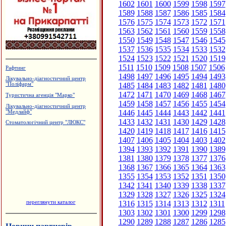
1602
1601
1600
1599
1598
1597
1589
1588
1587
1586
1585
1584
1576
1575
1574
1573
1572
1571
1563
1562
1561
1560
1559
1558
1550
1549
1548
1547
1546
1545
1537
1536
1535
1534
1533
1532
1524
1523
1522
1521
1520
1519
1511
1510
1509
1508
1507
1506
Рафтинг
1498
1497
1496
1495
1494
1493
Лікувально-діагностичний центр
1485
1484
1483
1482
1481
1480
"Поліфарм"
1472
1471
1470
1469
1468
1467
Туристична агенція "Марко"
1459
1458
1457
1456
1455
1454
Лікувально-діагностичний центр
1446
1445
1444
1443
1442
1441
"Медлайф"
1433
1432
1431
1430
1429
1428
Стоматологічний центр "ЛЮКС"
1420
1419
1418
1417
1416
1415
1407
1406
1405
1404
1403
1402
1394
1393
1392
1391
1390
1389
1381
1380
1379
1378
1377
1376
1368
1367
1366
1365
1364
1363
1355
1354
1353
1352
1351
1350
1342
1341
1340
1339
1338
1337
1329
1328
1327
1326
1325
1324
переглянути каталог
1316
1315
1314
1313
1312
1311
1303
1302
1301
1300
1299
1298
1290
1289
1288
1287
1286
1285