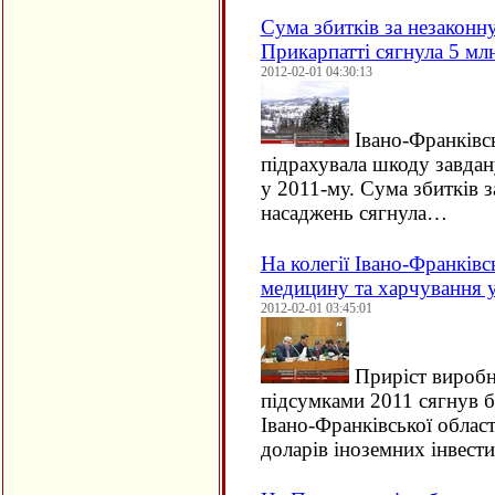
Сума збитків за незаконн
Прикарпатті сягнула 5 мл
2012-02-01 04:30:13
Івано-Франківсь
підрахувала шкоду завда
у 2011-му. Сума збитків 
насаджень сягнула…
На колегії Івано-Франків
медицину та харчування 
2012-02-01 03:45:01
Приріст виробн
підсумками 2011 сягнув б
Івано-Франківської облас
доларів іноземних інвести