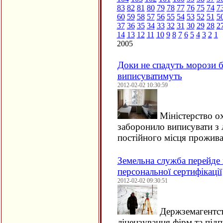
83
82
81
80
79
78
77
76
75
74
7
60
59
58
57
56
55
54
53
52
51
5
37
36
35
34
33
32
31
30
29
28
2
14
13
12
11
10
9
8
7
6
5
4
3
2
1
2005
Доки не спадуть морози б
виписуватимуть
2012-02-02 10:30:59
Міністерство о
заборонило виписувати з 
постійного місця прожив
Земельна служба перейде 
персональної сертифікації
2012-02-02 09:30:51
Держземагентст
ліцензування фірм та підп