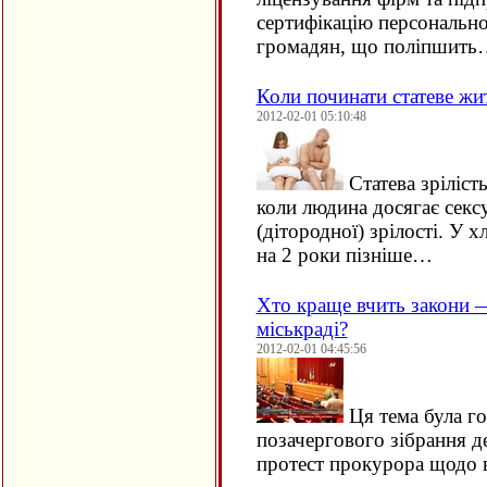
сертифікацію персонально
громадян, що поліпшить
Коли починати статеве жи
2012-02-01 05:10:48
Статева зрілість
коли людина досягає секс
(дітородної) зрілості. У х
на 2 роки пізніше…
Хто краще вчить закони 
міськраді?
2012-02-01 04:45:56
Ця тема була го
позачергового зібрання д
протест прокурора щодо 