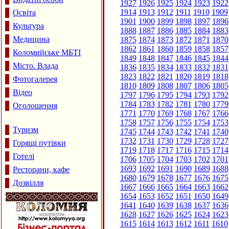
1927
1926
1925
1924
1923
1922
1914
1913
1912
1911
1910
1909
Освіта
1901
1900
1899
1898
1897
1896
Культура
1888
1887
1886
1885
1884
1883
Медицина
1875
1874
1873
1872
1871
1870
1862
1861
1860
1859
1858
1857
Коломийське МБТІ
1849
1848
1847
1846
1845
1844
Місто. Влада
1836
1835
1834
1833
1832
1831
1823
1822
1821
1820
1819
1818
Фотогалерея
1810
1809
1808
1807
1806
1805
Відео
1797
1796
1795
1794
1793
1792
1784
1783
1782
1781
1780
1779
Оголошення
1771
1770
1769
1768
1767
1766
1758
1757
1756
1755
1754
1753
Туризм
1745
1744
1743
1742
1741
1740
1732
1731
1730
1729
1728
1727
Горящі путівки
1719
1718
1717
1716
1715
1714
Готелі
1706
1705
1704
1703
1702
1701
1693
1692
1691
1690
1689
1688
Ресторани, кафе
1680
1679
1678
1677
1676
1675
Дозвілля
1667
1666
1665
1664
1663
1662
1654
1653
1652
1651
1650
1649
1641
1640
1639
1638
1637
1636
1628
1627
1626
1625
1624
1623
1615
1614
1613
1612
1611
1610