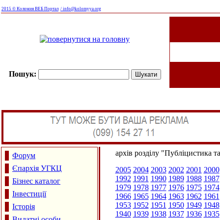
2015 © Коломия ВЕБ Портал
/ info@kolomyya.org
Пошук:
архів розділу "Публіцистика т
Форум
Єпархія УГКЦ
2005
2004
2003
2002
2001
2000
1992
1991
1990
1989
1988
1987
Бізнес каталог
1979
1978
1977
1976
1975
1974
Інвестиції
1966
1965
1964
1963
1962
1961
1953
1952
1951
1950
1949
1948
Історія
1940
1939
1938
1937
1936
1935
Видатні особи