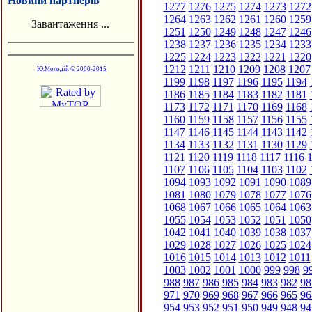
Новини партнерів
1277
1276
1275
1274
1273
1272
1264
1263
1262
1261
1260
1259
Завантаження ...
1251
1250
1249
1248
1247
1246
1238
1237
1236
1235
1234
1233
1225
1224
1223
1222
1221
1220
1212
1211
1210
1209
1208
1207
Ю.Молодій © 2000-2015
1199
1198
1197
1196
1195
1194
1186
1185
1184
1183
1182
1181
1173
1172
1171
1170
1169
1168
1160
1159
1158
1157
1156
1155
1147
1146
1145
1144
1143
1142
1134
1133
1132
1131
1130
1129
1121
1120
1119
1118
1117
1116
1
1107
1106
1105
1104
1103
1102
1094
1093
1092
1091
1090
1089
1081
1080
1079
1078
1077
1076
1068
1067
1066
1065
1064
1063
1055
1054
1053
1052
1051
1050
1042
1041
1040
1039
1038
1037
1029
1028
1027
1026
1025
1024
1016
1015
1014
1013
1012
1011
1003
1002
1001
1000
999
998
9
988
987
986
985
984
983
982
98
971
970
969
968
967
966
965
96
954
953
952
951
950
949
948
94