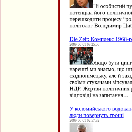
Ні особистий пу
потенціал його політично
перешкодити процесу “роз
політолог Володимир Циб
Die Zeit: Комплекс 1968-г
2009-06-01 03:25:56
Якщо бути циніч
нарешті ми знаємо, що шт
східнонімецьку, але й зах
своїми стукачами зіпсува
НДР. Жертви політичних 
відповіді на запитання…
У коломийського водокан
люди повернуть гроші
2009-06-01 02:57:32