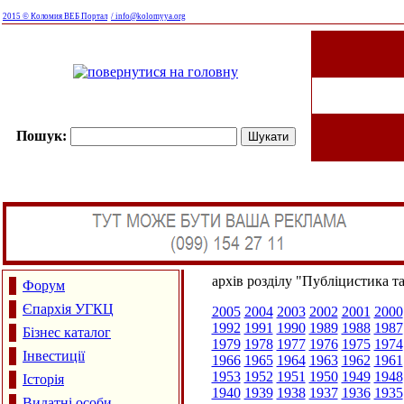
2015 © Коломия ВЕБ Портал
/ info@kolomyya.org
Пошук:
архів розділу "Публіцистика т
Форум
Єпархія УГКЦ
2005
2004
2003
2002
2001
2000
1992
1991
1990
1989
1988
1987
Бізнес каталог
1979
1978
1977
1976
1975
1974
Інвестиції
1966
1965
1964
1963
1962
1961
1953
1952
1951
1950
1949
1948
Історія
1940
1939
1938
1937
1936
1935
Видатні особи