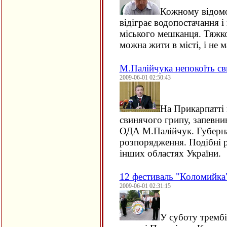
Кожному відомо
відіграє водопостачання 
міського мешканця. Тяжко 
можна жити в місті, і не 
М.Палійчука непокоїть с
2009-06-01 02:50:43
На Прикарпатті
свинячого грипу, запевни
ОДА М.Палійчук. Губерна
розпорядження. Подібні 
інших областях України.
12 фестиваль "Коломийка" 
2009-06-01 02:31:15
У суботу трембіт