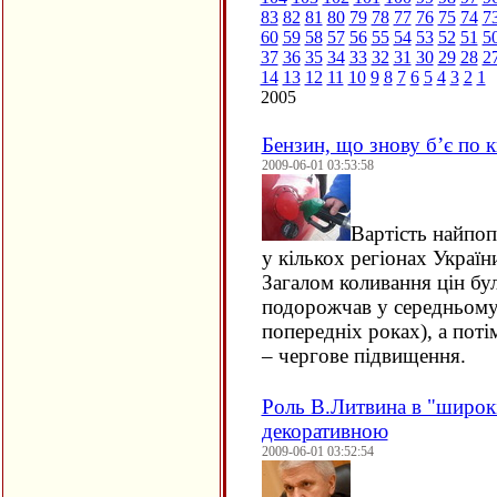
83
82
81
80
79
78
77
76
75
74
7
60
59
58
57
56
55
54
53
52
51
5
37
36
35
34
33
32
31
30
29
28
2
14
13
12
11
10
9
8
7
6
5
4
3
2
1
2005
Бензин, що знову б’є по 
2009-06-01 03:53:58
Вартість найпо
у кількох регіонах Україн
Загалом коливання цін бул
подорожчав у середньому 
попередніх роках), а поті
– чергове підвищення.
Роль В.Литвина в "широкій
декоративною
2009-06-01 03:52:54