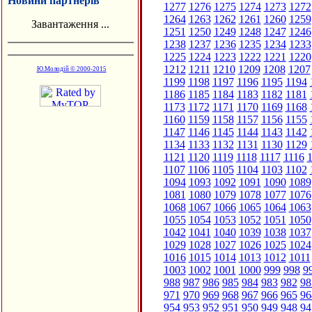
Новини партнерів
1277
1276
1275
1274
1273
1272
1264
1263
1262
1261
1260
1259
Завантаження ...
1251
1250
1249
1248
1247
1246
1238
1237
1236
1235
1234
1233
1225
1224
1223
1222
1221
1220
1212
1211
1210
1209
1208
1207
Ю.Молодій © 2000-2015
1199
1198
1197
1196
1195
1194
1186
1185
1184
1183
1182
1181
1173
1172
1171
1170
1169
1168
1160
1159
1158
1157
1156
1155
1147
1146
1145
1144
1143
1142
1134
1133
1132
1131
1130
1129
1121
1120
1119
1118
1117
1116
1
1107
1106
1105
1104
1103
1102
1094
1093
1092
1091
1090
1089
1081
1080
1079
1078
1077
1076
1068
1067
1066
1065
1064
1063
1055
1054
1053
1052
1051
1050
1042
1041
1040
1039
1038
1037
1029
1028
1027
1026
1025
1024
1016
1015
1014
1013
1012
1011
1003
1002
1001
1000
999
998
9
988
987
986
985
984
983
982
98
971
970
969
968
967
966
965
96
954
953
952
951
950
949
948
94