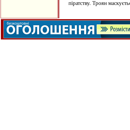
піратству. Троян маскуєть