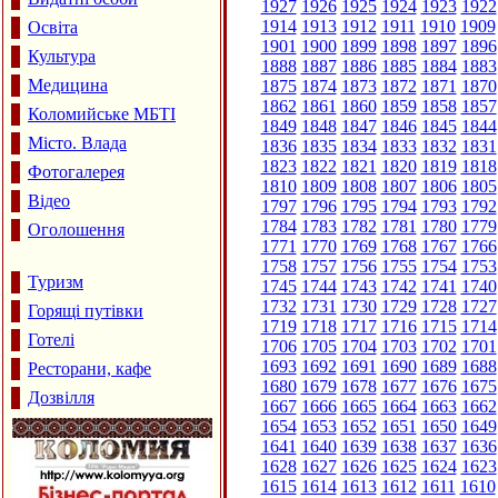
1927
1926
1925
1924
1923
1922
1914
1913
1912
1911
1910
1909
Освіта
1901
1900
1899
1898
1897
1896
Культура
1888
1887
1886
1885
1884
1883
Медицина
1875
1874
1873
1872
1871
1870
1862
1861
1860
1859
1858
1857
Коломийське МБТІ
1849
1848
1847
1846
1845
1844
Місто. Влада
1836
1835
1834
1833
1832
1831
1823
1822
1821
1820
1819
1818
Фотогалерея
1810
1809
1808
1807
1806
1805
Відео
1797
1796
1795
1794
1793
1792
1784
1783
1782
1781
1780
1779
Оголошення
1771
1770
1769
1768
1767
1766
1758
1757
1756
1755
1754
1753
Туризм
1745
1744
1743
1742
1741
1740
1732
1731
1730
1729
1728
1727
Горящі путівки
1719
1718
1717
1716
1715
1714
Готелі
1706
1705
1704
1703
1702
1701
1693
1692
1691
1690
1689
1688
Ресторани, кафе
1680
1679
1678
1677
1676
1675
Дозвілля
1667
1666
1665
1664
1663
1662
1654
1653
1652
1651
1650
1649
1641
1640
1639
1638
1637
1636
1628
1627
1626
1625
1624
1623
1615
1614
1613
1612
1611
1610