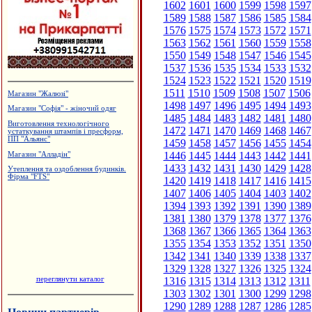
1602
1601
1600
1599
1598
1597
1589
1588
1587
1586
1585
1584
1576
1575
1574
1573
1572
1571
1563
1562
1561
1560
1559
1558
1550
1549
1548
1547
1546
1545
1537
1536
1535
1534
1533
1532
1524
1523
1522
1521
1520
1519
1511
1510
1509
1508
1507
1506
Магазин "Жалюзі"
1498
1497
1496
1495
1494
1493
Магазин "Софія" - жіночий одяг
1485
1484
1483
1482
1481
1480
Виготовлення технологічного
1472
1471
1470
1469
1468
1467
устаткування штампів і пресформ,
ПП "Альянс"
1459
1458
1457
1456
1455
1454
1446
1445
1444
1443
1442
1441
Магазин "Алладін"
1433
1432
1431
1430
1429
1428
Утеплення та оздоблення будинків.
Фірма "FTS"
1420
1419
1418
1417
1416
1415
1407
1406
1405
1404
1403
1402
1394
1393
1392
1391
1390
1389
1381
1380
1379
1378
1377
1376
1368
1367
1366
1365
1364
1363
1355
1354
1353
1352
1351
1350
1342
1341
1340
1339
1338
1337
1329
1328
1327
1326
1325
1324
переглянути каталог
1316
1315
1314
1313
1312
1311
1303
1302
1301
1300
1299
1298
1290
1289
1288
1287
1286
1285