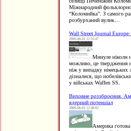
селищі Печеніжин Коломи
Міжнародний фольклорно
“Коломийка”. З самого ра
розбурханий вулик…
Wall Street Journal Europ
2009-06-01 12:53:47
Минуле ніколи н
можливо, це твердження 
ніж у випадку німецьких 
дізналися, що нобелівськ
у військах Waffen
SS
.
Виховне роззброєння. Ам
ядерний потенціал
2009-06-01 12:48:02
Америка готова 