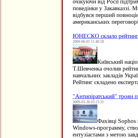
очікуючи від Росії підтри
поведінки у Закавказзі. 
відбувся перший повноцін
американських перегово
ЮНЕСКО склало рейтинг
2009-06-01 11:46:18
Київський націо
Т.Шевченка очолив рейти
навчальних закладів Украї
Рейтинг складено експ
"Антипіратський" троян 
2009-05-30 03:23:31
Фахівці Sophos 
Windows-программу, ств
ентузіастами з метою зав