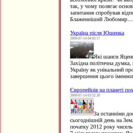
так, у чому полягає осно
запитання спробував відп
Блаженніший Любомир…
Україна після Ющенка
2009-07-14 04:03:17
Які шанси Яценю
Західна політична думка, 
Україну як унікальний пр
завершення цього іменног
Європейців на планеті п
2009-07-14 03:52:30
За останніми д
сьогоднішній день на Земл
початку 2012 року чисельн