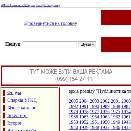
2015 © Коломия ВЕБ Портал
/ info@kolomyya.org
Пошук:
архів розділу "Публіцистика т
Форум
Єпархія УГКЦ
2005
2004
2003
2002
2001
2000
1992
1991
1990
1989
1988
1987
Бізнес каталог
1979
1978
1977
1976
1975
1974
Інвестиції
1966
1965
1964
1963
1962
1961
1953
1952
1951
1950
1949
1948
Історія
1940
1939
1938
1937
1936
1935
Видатні особи