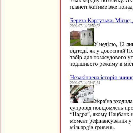
7-мільярдну позначку. Я
планеті житиме вже понад
Береза-Картузька: Місце, 
2009-07-14 03:50:22
У неділю, 12 ли
відтоді, як у довоєнній 
табір для позасудового у
тодішнього режиму в міст
Незакінчена історія знищ
2009-07-14 03:43:54
Україна входила
супровід повідомлень про
“Надра”, якому Нацбанк н
момент рефінансування у 
мільярдів гривень.