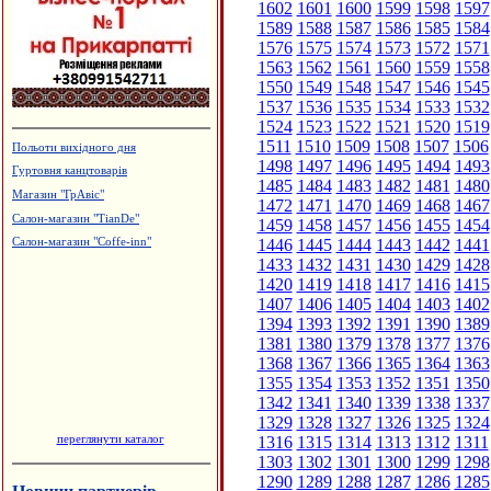
1602
1601
1600
1599
1598
1597
1589
1588
1587
1586
1585
1584
1576
1575
1574
1573
1572
1571
1563
1562
1561
1560
1559
1558
1550
1549
1548
1547
1546
1545
1537
1536
1535
1534
1533
1532
1524
1523
1522
1521
1520
1519
1511
1510
1509
1508
1507
1506
Польоти вихідного дня
1498
1497
1496
1495
1494
1493
Гуртовня канцтоварів
1485
1484
1483
1482
1481
1480
Магазин "ГрАвіс"
1472
1471
1470
1469
1468
1467
Салон-магазин "TianDe"
1459
1458
1457
1456
1455
1454
1446
1445
1444
1443
1442
1441
Салон-магазин "Coffe-inn"
1433
1432
1431
1430
1429
1428
1420
1419
1418
1417
1416
1415
1407
1406
1405
1404
1403
1402
1394
1393
1392
1391
1390
1389
1381
1380
1379
1378
1377
1376
1368
1367
1366
1365
1364
1363
1355
1354
1353
1352
1351
1350
1342
1341
1340
1339
1338
1337
1329
1328
1327
1326
1325
1324
переглянути каталог
1316
1315
1314
1313
1312
1311
1303
1302
1301
1300
1299
1298
1290
1289
1288
1287
1286
1285