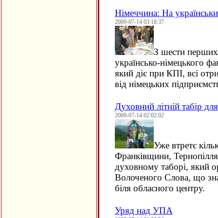
Німеччина: На українськи
2009-07-14 03:18:37
З шести перших
українсько-німецького ф
який діє при КПІ, всі от
від німецьких підприємств,
Духовний літній табір для
2009-07-14 02:02:02
Уже втретє кільк
Франківщини, Тернопілля 
духовному таборі, який о
Волоченого Слова, що зна
біля обласного центру.
Уряд над УПА