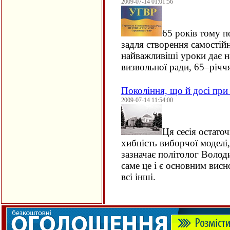
2009-07-14 01:01:56
65 років тому п
задля створення самостій
найважливіші уроки дає на
визвольної ради, 65–річч
Покоління, що й досі при 
2009-07-14 11:54:00
Ця сесія остато
хибність виборчої моделі,
зазначає політолог Волод
саме це і є основним висн
всі інші.