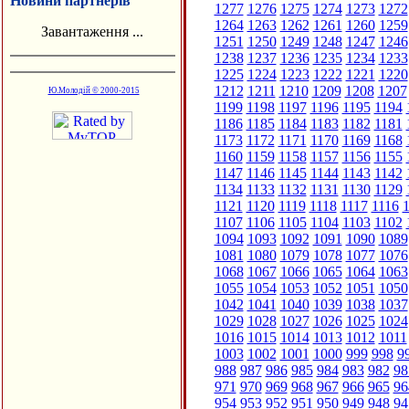
Новини партнерів
1277
1276
1275
1274
1273
1272
1264
1263
1262
1261
1260
1259
Завантаження ...
1251
1250
1249
1248
1247
1246
1238
1237
1236
1235
1234
1233
1225
1224
1223
1222
1221
1220
1212
1211
1210
1209
1208
1207
Ю.Молодій © 2000-2015
1199
1198
1197
1196
1195
1194
1186
1185
1184
1183
1182
1181
1173
1172
1171
1170
1169
1168
1160
1159
1158
1157
1156
1155
1147
1146
1145
1144
1143
1142
1134
1133
1132
1131
1130
1129
1121
1120
1119
1118
1117
1116
1
1107
1106
1105
1104
1103
1102
1094
1093
1092
1091
1090
1089
1081
1080
1079
1078
1077
1076
1068
1067
1066
1065
1064
1063
1055
1054
1053
1052
1051
1050
1042
1041
1040
1039
1038
1037
1029
1028
1027
1026
1025
1024
1016
1015
1014
1013
1012
1011
1003
1002
1001
1000
999
998
9
988
987
986
985
984
983
982
98
971
970
969
968
967
966
965
96
954
953
952
951
950
949
948
94