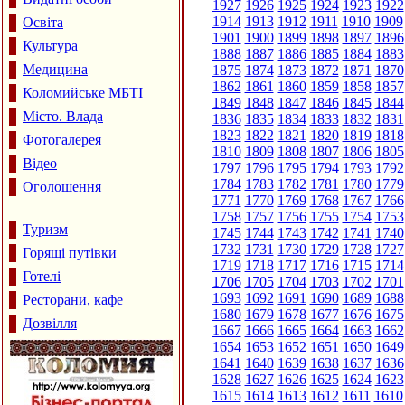
1927
1926
1925
1924
1923
1922
1914
1913
1912
1911
1910
1909
Освіта
1901
1900
1899
1898
1897
1896
Культура
1888
1887
1886
1885
1884
1883
Медицина
1875
1874
1873
1872
1871
1870
1862
1861
1860
1859
1858
1857
Коломийське МБТІ
1849
1848
1847
1846
1845
1844
Місто. Влада
1836
1835
1834
1833
1832
1831
1823
1822
1821
1820
1819
1818
Фотогалерея
1810
1809
1808
1807
1806
1805
Відео
1797
1796
1795
1794
1793
1792
1784
1783
1782
1781
1780
1779
Оголошення
1771
1770
1769
1768
1767
1766
1758
1757
1756
1755
1754
1753
Туризм
1745
1744
1743
1742
1741
1740
1732
1731
1730
1729
1728
1727
Горящі путівки
1719
1718
1717
1716
1715
1714
Готелі
1706
1705
1704
1703
1702
1701
1693
1692
1691
1690
1689
1688
Ресторани, кафе
1680
1679
1678
1677
1676
1675
Дозвілля
1667
1666
1665
1664
1663
1662
1654
1653
1652
1651
1650
1649
1641
1640
1639
1638
1637
1636
1628
1627
1626
1625
1624
1623
1615
1614
1613
1612
1611
1610