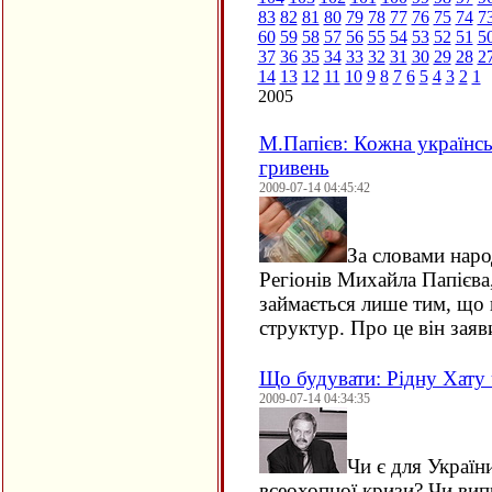
83
82
81
80
79
78
77
76
75
74
7
60
59
58
57
56
55
54
53
52
51
5
37
36
35
34
33
32
31
30
29
28
2
14
13
12
11
10
9
8
7
6
5
4
3
2
1
2005
М.Папієв: Кожна українськ
гривень
2009-07-14 04:45:42
За словами наро
Регіонів Михайла Папієв
займається лише тим, що
структур. Про це він заяв
Що будувати: Рідну Хату 
2009-07-14 04:34:35
Чи є для Україн
всеохопної кризи? Чи вип