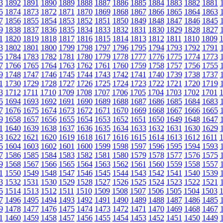
3
1892
1891
1890
1889
1888
1887
1886
1885
1884
1883
1882
1881
5
1874
1873
1872
1871
1870
1869
1868
1867
1866
1865
1864
1863
7
1856
1855
1854
1853
1852
1851
1850
1849
1848
1847
1846
1845
9
1838
1837
1836
1835
1834
1833
1832
1831
1830
1829
1828
1827
1
1820
1819
1818
1817
1816
1815
1814
1813
1812
1811
1810
1809
3
1802
1801
1800
1799
1798
1797
1796
1795
1794
1793
1792
1791
5
1784
1783
1782
1781
1780
1779
1778
1777
1776
1775
1774
1773
7
1766
1765
1764
1763
1762
1761
1760
1759
1758
1757
1756
1755
9
1748
1747
1746
1745
1744
1743
1742
1741
1740
1739
1738
1737
1
1730
1729
1728
1727
1726
1725
1724
1723
1722
1721
1720
1719
3
1712
1711
1710
1709
1708
1707
1706
1705
1704
1703
1702
1701
5
1694
1693
1692
1691
1690
1689
1688
1687
1686
1685
1684
1683
7
1676
1675
1674
1673
1672
1671
1670
1669
1668
1667
1666
1665
9
1658
1657
1656
1655
1654
1653
1652
1651
1650
1649
1648
1647
1
1640
1639
1638
1637
1636
1635
1634
1633
1632
1631
1630
1629
3
1622
1621
1620
1619
1618
1617
1616
1615
1614
1613
1612
1611
5
1604
1603
1602
1601
1600
1599
1598
1597
1596
1595
1594
1593
7
1586
1585
1584
1583
1582
1581
1580
1579
1578
1577
1576
1575
9
1568
1567
1566
1565
1564
1563
1562
1561
1560
1559
1558
1557
1
1550
1549
1548
1547
1546
1545
1544
1543
1542
1541
1540
1539
3
1532
1531
1530
1529
1528
1527
1526
1525
1524
1523
1522
1521
5
1514
1513
1512
1511
1510
1509
1508
1507
1506
1505
1504
1503
7
1496
1495
1494
1493
1492
1491
1490
1489
1488
1487
1486
1485
9
1478
1477
1476
1475
1474
1473
1472
1471
1470
1469
1468
1467
1
1460
1459
1458
1457
1456
1455
1454
1453
1452
1451
1450
1449