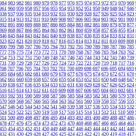
984
983
982
981
980
979
978
977
976
975
974
973
972
971
970
969
961
960
959
958
957
956
955
954
953
952
951
950
949
948
947
946
938
937
936
935
934
933
932
931
930
929
928
927
926
925
924
923
915
914
913
912
911
910
909
908
907
906
905
904
903
902
901
900
892
891
890
889
888
887
886
885
884
883
882
881
880
879
878
877
869
868
867
866
865
864
863
862
861
860
859
858
857
856
855
854
846
845
844
843
842
841
840
839
838
837
836
835
834
833
832
831
823
822
821
820
819
818
817
816
815
814
813
812
811
810
809
808
800
799
798
797
796
795
794
793
792
791
790
789
788
787
786
785
777
776
775
774
773
772
771
770
769
768
767
766
765
764
763
762
754
753
752
751
750
749
748
747
746
745
744
743
742
741
740
739
731
730
729
728
727
726
725
724
723
722
721
720
719
718
717
716
708
707
706
705
704
703
702
701
700
699
698
697
696
695
694
693
685
684
683
682
681
680
679
678
677
676
675
674
673
672
671
670
662
661
660
659
658
657
656
655
654
653
652
651
650
649
648
647
639
638
637
636
635
634
633
632
631
630
629
628
627
626
625
624
616
615
614
613
612
611
610
609
608
607
606
605
604
603
602
601
593
592
591
590
589
588
587
586
585
584
583
582
581
580
579
578
570
569
568
567
566
565
564
563
562
561
560
559
558
557
556
555
547
546
545
544
543
542
541
540
539
538
537
536
535
534
533
532
524
523
522
521
520
519
518
517
516
515
514
513
512
511
510
509
501
500
499
498
497
496
495
494
493
492
491
490
489
488
487
486
478
477
476
475
474
473
472
471
470
469
468
467
466
465
464
463
455
454
453
452
451
450
449
448
447
446
445
444
443
442
441
440
432
431
430
429
428
427
426
425
424
423
422
421
420
419
418
417