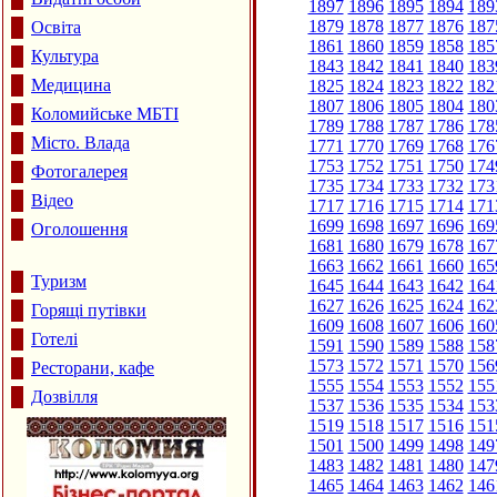
1897
1896
1895
1894
189
1879
1878
1877
1876
187
Освіта
1861
1860
1859
1858
185
Культура
1843
1842
1841
1840
183
Медицина
1825
1824
1823
1822
182
1807
1806
1805
1804
180
Коломийське МБТІ
1789
1788
1787
1786
178
Місто. Влада
1771
1770
1769
1768
176
1753
1752
1751
1750
174
Фотогалерея
1735
1734
1733
1732
173
Відео
1717
1716
1715
1714
171
1699
1698
1697
1696
169
Оголошення
1681
1680
1679
1678
167
1663
1662
1661
1660
165
Туризм
1645
1644
1643
1642
164
1627
1626
1625
1624
162
Горящі путівки
1609
1608
1607
1606
160
Готелі
1591
1590
1589
1588
158
1573
1572
1571
1570
156
Ресторани, кафе
1555
1554
1553
1552
155
Дозвілля
1537
1536
1535
1534
153
1519
1518
1517
1516
151
1501
1500
1499
1498
149
1483
1482
1481
1480
147
1465
1464
1463
1462
146