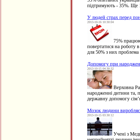
підтримують - 35%. Ще 
У людей страх перед по
2013-10-16 10:30:04
75% працююч
повертатися на роботу 
для 50% з них проблема
Допомогу при народженн
2013-10-15 04:30:32
Верховна Ра
народженні дитини та, п
державну допомогу сім’я
Мозок людини виробляє 
2013-10-15 03:30:12
Учені з Мед
неприйнятті людини інш