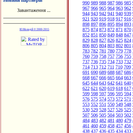
Новини партнерів
990
989
988
987
986
985
967
966
965
964
963
962
Завантаження ...
944
943
942
941
940
939
921
920
919
918
917
916
898
897
896
895
894
893
875
874
873
872
871
870
Ю.Молодій © 2000-2015
852
851
850
849
848
847
829
828
827
826
825
824
806
805
804
803
802
801
783
782
781
780
779
778
760
759
758
757
756
755
737
736
735
734
733
732
714
713
712
711
710
709
691
690
689
688
687
686
668
667
666
665
664
663
645
644
643
642
641
640
622
621
620
619
618
617
599
598
597
596
595
594
576
575
574
573
572
571
553
552
551
550
549
548
530
529
528
527
526
525
507
506
505
504
503
502
484
483
482
481
480
479
461
460
459
458
457
456
438
437
436
435
434
433