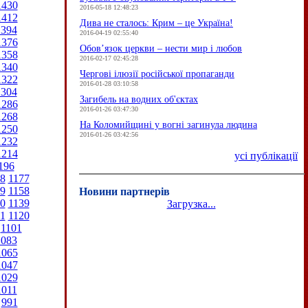
1430
2016-05-18 12:48:23
1412
Дива не сталось: Крим – це Україна!
1394
2016-04-19 02:55:40
1376
Обов’язок церкви – нести мир і любов
1358
2016-02-17 02:45:28
1340
Чергові ілюзії російської пропаганди
1322
2016-01-28 03:10:58
1304
Загибель на водних об'єктах
1286
2016-01-26 03:47:30
1268
На Коломийщині у вогні загинула людина
1250
2016-01-26 03:42:56
1232
1214
усі публікації
196
8
1177
9
1158
Новини партнерів
0
1139
Загрузка...
1
1120
1101
1083
1065
1047
1029
1011
991