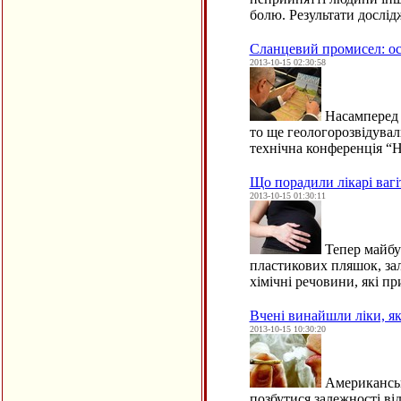
болю. Результати дослі
Сланцевий промисел: ос
2013-10-15 02:30:58
Насамперед н
то ще геологорозвідува
технічна конференція “
Що порадили лікарі ваг
2013-10-15 01:30:11
Тепер майбут
пластикових пляшок, зал
хімічні речовини, які п
Вчені винайшли ліки, я
2013-10-15 10:30:20
Американські
позбутися залежності ві