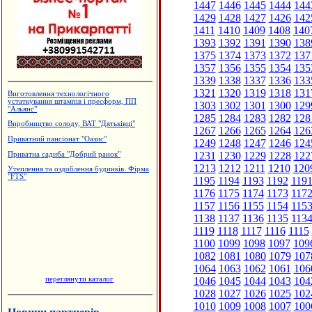
1447
1446
1445
1444
144
1429
1428
1427
1426
142
1411
1410
1409
1408
140
1393
1392
1391
1390
138
1375
1374
1373
1372
137
1357
1356
1355
1354
135
1339
1338
1337
1336
133
1321
1320
1319
1318
131
Виготовлення технологічного
устаткування штампів і пресформ, ПП
1303
1302
1301
1300
129
"Альянс"
1285
1284
1283
1282
128
Виробництво солоду, ВАТ "Дятьківці"
1267
1266
1265
1264
126
Приватний пансіонат "Оазис"
1249
1248
1247
1246
124
1231
1230
1229
1228
122
Приватна садиба "Добрий ранок"
1213
1212
1211
1210
120
Утеплення та оздоблення будинків. Фірма
"FTS"
1195
1194
1193
1192
119
1176
1175
1174
1173
117
1157
1156
1155
1154
115
1138
1137
1136
1135
113
1119
1118
1117
1116
1115
1100
1099
1098
1097
109
1082
1081
1080
1079
107
1064
1063
1062
1061
106
переглянути каталог
1046
1045
1044
1043
104
1028
1027
1026
1025
102
1010
1009
1008
1007
100