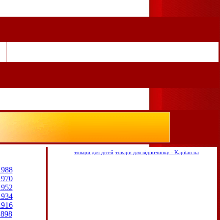
товари для дітей
товари для відпочинку - Kapitan.ua
1988
1970
1952
1934
1916
1898