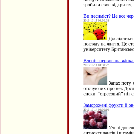
зробили своє відкриття
Ви песиміст? Це все чере
2013-10-15 09:30:08
Дослідники 
погляду на життя. Це ст
університету Британсько
Вчені: знервована жінка
2013-10-14 04:30:27
Запах поту, 
оточуючих про неї. Дослі
спеки, “стресовий” піт
Заморожені фрукти й овоч
2013-10-14 03:30:10
Учені довели
антиоксидантів і вітамін