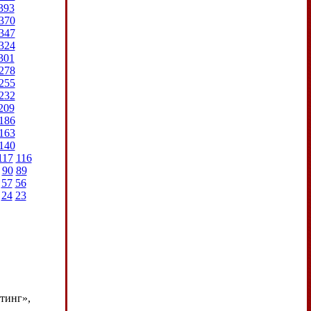
393
370
347
324
301
278
255
232
209
186
163
140
117
116
90
89
57
56
24
23
тинг»,