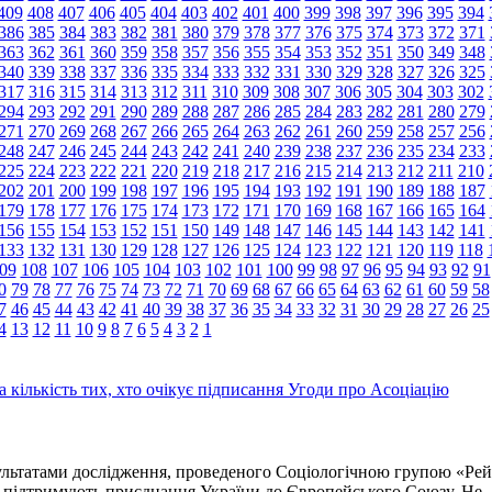
409
408
407
406
405
404
403
402
401
400
399
398
397
396
395
394
386
385
384
383
382
381
380
379
378
377
376
375
374
373
372
371
363
362
361
360
359
358
357
356
355
354
353
352
351
350
349
348
340
339
338
337
336
335
334
333
332
331
330
329
328
327
326
325
317
316
315
314
313
312
311
310
309
308
307
306
305
304
303
302
294
293
292
291
290
289
288
287
286
285
284
283
282
281
280
279
271
270
269
268
267
266
265
264
263
262
261
260
259
258
257
256
248
247
246
245
244
243
242
241
240
239
238
237
236
235
234
233
225
224
223
222
221
220
219
218
217
216
215
214
213
212
211
210
202
201
200
199
198
197
196
195
194
193
192
191
190
189
188
187
179
178
177
176
175
174
173
172
171
170
169
168
167
166
165
164
156
155
154
153
152
151
150
149
148
147
146
145
144
143
142
141
133
132
131
130
129
128
127
126
125
124
123
122
121
120
119
118
09
108
107
106
105
104
103
102
101
100
99
98
97
96
95
94
93
92
91
0
79
78
77
76
75
74
73
72
71
70
69
68
67
66
65
64
63
62
61
60
59
58
7
46
45
44
43
42
41
40
39
38
37
36
35
34
33
32
31
30
29
28
27
26
25
4
13
12
11
10
9
8
7
6
5
4
3
2
1
а кількість тих, хто очікує підписання Угоди про Асоціацію
ультатами дослідження, проведеного Соціологічною групою «Рей
 підтримують приєднання України до Європейського Союзу. Не