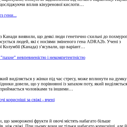
, досліджуючи вплив кінуренової кислоти…
з гени...
з Канади виявили, що деякі люди генетично схильні до похмуро
осується людей, які є носіями зміненого гена ADRA2b. Учені з
ї Колумбії (Канада) з’ясували, що варіант…
 "пахне" невпевненістю і некомпетентністю
який виділяється у жінки під час стресу, може вплинути на думку
дники довели, що у порівнянні із запахом поту, який виділяється
 сприймається чоловіками та іншими…
і корисніші за свіжі - вчені
, що заморожені фрукти й овочі містять набагато більше
ів, ніж свіжі. При цьому вони не тільки набагато корисніші, але й