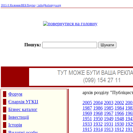
2015 © Коломия ВЕБ Портал
/ info@kolomyya.org
Пошук:
архів розділу "Публіцис
Форум
Єпархія УГКЦ
2005
2004
2003
2002
200
1987
1986
1985
1984
198
Бізнес каталог
1969
1968
1967
1966
196
Інвестиції
1951
1950
1949
1948
194
1933
1932
1931
1930
192
Історія
1915
1914
1913
1912
191
Видатні особи