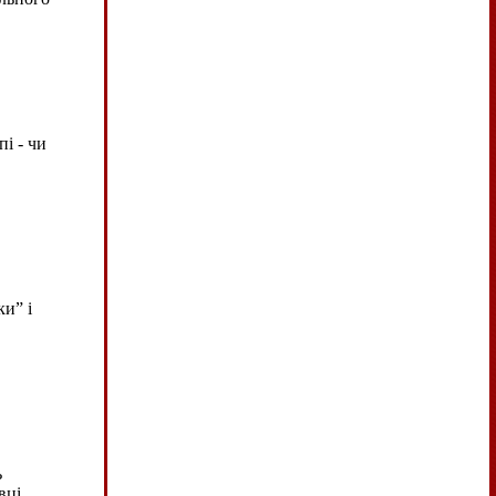
і - чи
и” і
ь
вці