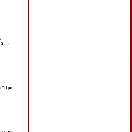
ю
айже
и “Про
и
льного