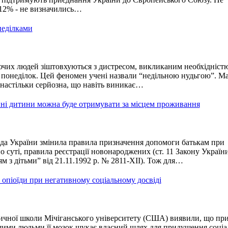
12% - не визначились…
неділками
их людей зіштовхуються з дистресом, викликаним необхідніст
в понеділок. Цей феномен учені назвали “недільною нудьгою”. М
 настільки серйозна, що навіть виникає…
і дитини можна буде отримувати за місцем проживання
да України змінила правила призначення допомоги батькам при
о суті, правила реєстрації новонароджених (ст. 11 Закону Україн
м з дітьми” від 21.11.1992 р. № 2811-Х
II
). Тож для…
опіоїди при негативному соціальному досвіді
ичної школи Мічіганського університету (США) виявили, що пр
ими людьми її мозок шукає власний шлях для придушення соціа