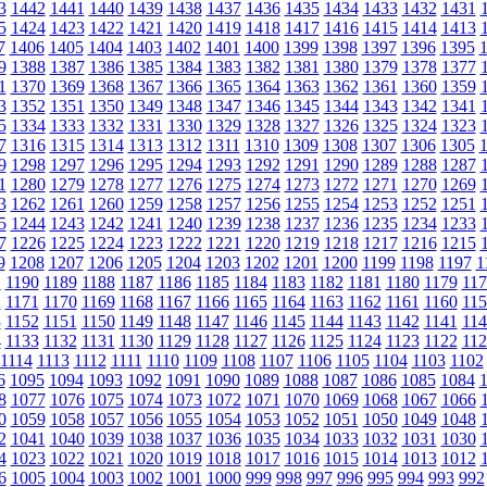
3
1442
1441
1440
1439
1438
1437
1436
1435
1434
1433
1432
1431
5
1424
1423
1422
1421
1420
1419
1418
1417
1416
1415
1414
1413
7
1406
1405
1404
1403
1402
1401
1400
1399
1398
1397
1396
1395
9
1388
1387
1386
1385
1384
1383
1382
1381
1380
1379
1378
1377
1
1370
1369
1368
1367
1366
1365
1364
1363
1362
1361
1360
1359
3
1352
1351
1350
1349
1348
1347
1346
1345
1344
1343
1342
1341
5
1334
1333
1332
1331
1330
1329
1328
1327
1326
1325
1324
1323
7
1316
1315
1314
1313
1312
1311
1310
1309
1308
1307
1306
1305
9
1298
1297
1296
1295
1294
1293
1292
1291
1290
1289
1288
1287
1
1280
1279
1278
1277
1276
1275
1274
1273
1272
1271
1270
1269
3
1262
1261
1260
1259
1258
1257
1256
1255
1254
1253
1252
1251
5
1244
1243
1242
1241
1240
1239
1238
1237
1236
1235
1234
1233
7
1226
1225
1224
1223
1222
1221
1220
1219
1218
1217
1216
1215
9
1208
1207
1206
1205
1204
1203
1202
1201
1200
1199
1198
1197
1
1
1190
1189
1188
1187
1186
1185
1184
1183
1182
1181
1180
1179
117
2
1171
1170
1169
1168
1167
1166
1165
1164
1163
1162
1161
1160
115
3
1152
1151
1150
1149
1148
1147
1146
1145
1144
1143
1142
1141
114
4
1133
1132
1131
1130
1129
1128
1127
1126
1125
1124
1123
1122
112
1114
1113
1112
1111
1110
1109
1108
1107
1106
1105
1104
1103
1102
6
1095
1094
1093
1092
1091
1090
1089
1088
1087
1086
1085
1084
8
1077
1076
1075
1074
1073
1072
1071
1070
1069
1068
1067
1066
0
1059
1058
1057
1056
1055
1054
1053
1052
1051
1050
1049
1048
2
1041
1040
1039
1038
1037
1036
1035
1034
1033
1032
1031
1030
4
1023
1022
1021
1020
1019
1018
1017
1016
1015
1014
1013
1012
6
1005
1004
1003
1002
1001
1000
999
998
997
996
995
994
993
992