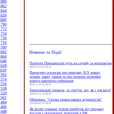
1880
1862
1844
1826
1808
1790
1772
1754
1736
1718
1700
Новини та Події
1682
1664
1646
Патріоти Прикарпаття ідуть на службу за контрактом
1628
2016-11-23 02:59:12
1610
Президент оголосив про передачу ЗСУ нових
1592
літаків, ракет, танків та про початок розробки
1574
нового ракетного озброєння
1556
2016-11-23 02:50:01
1538
Територіальні громади, їх статути: що, як і для кого?
1520
2016-11-11 10:50:33
1502
Обережно: "Спілка православних журналістів"
1484
2016-06-02 07:38:51
1466
Як козачі отамани ділили прибуток від продажу
1448
вугілля з окупованих територій в РФ