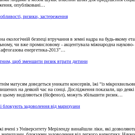
дження, опубліковані…
обливості, ризики, застереження
а екологічній безпеці втручання в земні надра на будь-якому етап
льному, чи вже промисловому - акцентувала міжнародна науково-
Нафтогазова енергетика-2013”…
ітним, щоб зменшити ризик втрати дитини
нім матусям доведеться уникати консервів, їжі “із мікрохвильовк
ишених на деякий час на сонці. Дослідження показали, що деякі
ри цьому виділяються (бісфенол), можуть збільшити ризик…
кі блокують задоволення від марихуани
 вчені з Університету Меріленду винайшли ліки, які дозволяют
д марихуани, блокуючи задоволення від легкого наркотику. Науко