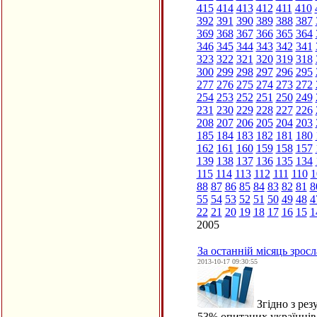
415
414
413
412
411
410
392
391
390
389
388
387
369
368
367
366
365
364
346
345
344
343
342
341
323
322
321
320
319
318
300
299
298
297
296
295
277
276
275
274
273
272
254
253
252
251
250
249
231
230
229
228
227
226
208
207
206
205
204
203
185
184
183
182
181
180
162
161
160
159
158
157
139
138
137
136
135
134
115
114
113
112
111
110
1
88
87
86
85
84
83
82
81
8
55
54
53
52
51
50
49
48
4
22
21
20
19
18
17
16
15
1
2005
За останній місяць зросл
2013-10-17 09:30:55
Згідно з рез
53% опитаних українців