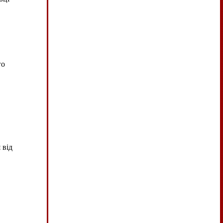
го
 від