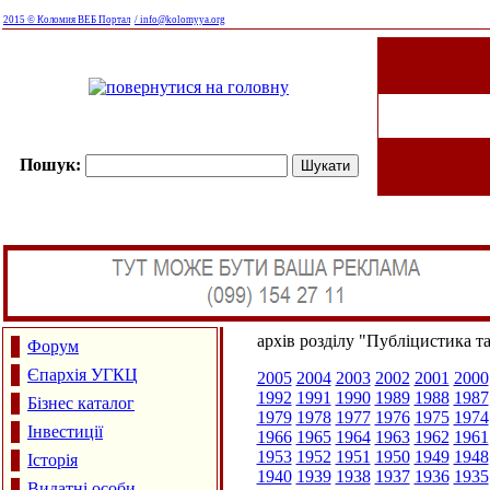
2015 © Коломия ВЕБ Портал
/ info@kolomyya.org
Пошук:
архів розділу "Публіцистика т
Форум
Єпархія УГКЦ
2005
2004
2003
2002
2001
2000
1992
1991
1990
1989
1988
1987
Бізнес каталог
1979
1978
1977
1976
1975
1974
Інвестиції
1966
1965
1964
1963
1962
1961
1953
1952
1951
1950
1949
1948
Історія
1940
1939
1938
1937
1936
1935
Видатні особи