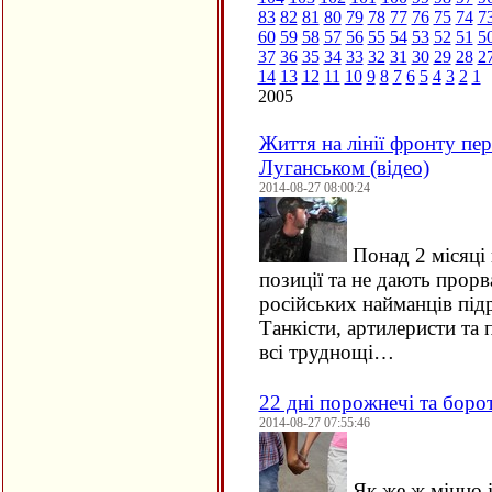
83
82
81
80
79
78
77
76
75
74
7
60
59
58
57
56
55
54
53
52
51
5
37
36
35
34
33
32
31
30
29
28
2
14
13
12
11
10
9
8
7
6
5
4
3
2
1
2005
Життя на лінії фронту пе
Луганськом (відео)
2014-08-27 08:00:24
Понад 2 місяці
позиції та не дають прорв
російських найманців під
Танкісти, артилеристи та
всі труднощі…
22 дні порожнечі та боро
2014-08-27 07:55:46
Як же ж міцно 