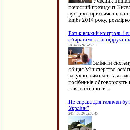
Учасник Ініціат
почесний президент Києво
зустрічі, присвяченій кон
kmbs 2014 року, розмірк
Батьківський контроль і вч
обиратиме нові підручни
2014-08-26 04:30:11
Змінити систем
обіцяє Міністерство освіт
залучать вчителів та акти
посібників обговорюють вж
навіть створили…
Не справа для галичан бу
України"
2014-08-26 02:30:45