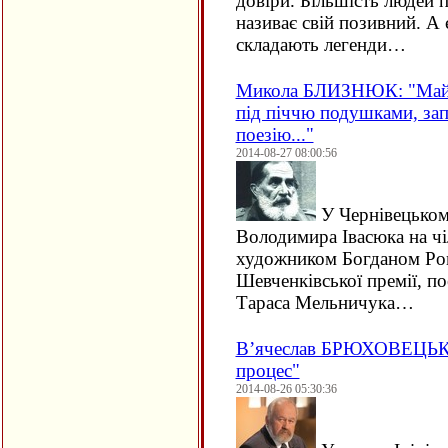
довіри. Більшість людей п
називає свій позивний. А 
складають легенди…
Микола БЛИЗНЮК: "Майже
під піччю подушками, зап
поезію..."
2014-08-27 08:00:56
У Чернівецьком
Володимира Івасюка на ч
художником Богданом Ро
Шевченківської премії, по
Тараса Мельничука…
В’ячеслав БРЮХОВЕЦЬКИЙ
процес"
2014-08-26 05:30:36