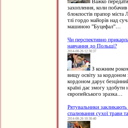
Важко передати
захоплення, коли побачив
блокпостів прапор міста 
тлі гордо майорів над с
машиною ”Буцефал”…
Чи перспективно прикарпа
навчання до Польщі?
2014-08-26 12:30:37
З кожним роком
вищу освіту за кордоном 
кордоном дарує безцінний
країні дає змогу здобути
європейського зразка…
Рятувальники закликають 
спалювання сухої трави т
2014-08-26 10:30:40