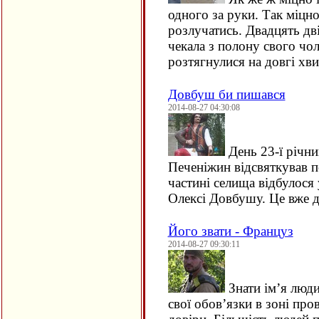
одного за руки. Так міцно
розлучатись. Двадцять дв
чекала з полону свого чол
розтягнулися на довгі х
Довбуш би пишався
2014-08-27 04:30:08
День 23-ї річни
Печеніжин відсвяткував п
частині селища відбулося
Олексі Довбушу. Це вже 
Його звати - Француз
2014-08-27 09:30:11
Знати ім’я люди
свої обов’язки в зоні про