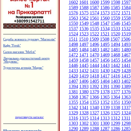
1602
1601
1600
1599
1598
1597
1589
1588
1587
1586
1585
1584
1576
1575
1574
1573
1572
1571
1563
1562
1561
1560
1559
1558
1550
1549
1548
1547
1546
1545
1537
1536
1535
1534
1533
1532
1524
1523
1522
1521
1520
1519
1511
1510
1509
1508
1507
1506
Садиба зеленого туризму "Магнолія"
1498
1497
1496
1495
1494
1493
Кафе "Fresh"
1485
1484
1483
1482
1481
1480
Салон-магазин "Меблі"
1472
1471
1470
1469
1468
1467
Лікувально-діагностичний центр
1459
1458
1457
1456
1455
1454
"Медлюкс"
1446
1445
1444
1443
1442
1441
Туристична агенція "Марко"
1433
1432
1431
1430
1429
1428
1420
1419
1418
1417
1416
1415
1407
1406
1405
1404
1403
1402
1394
1393
1392
1391
1390
1389
1381
1380
1379
1378
1377
1376
1368
1367
1366
1365
1364
1363
1355
1354
1353
1352
1351
1350
1342
1341
1340
1339
1338
1337
1329
1328
1327
1326
1325
1324
переглянути каталог
1316
1315
1314
1313
1312
1311
1303
1302
1301
1300
1299
1298
1290
1289
1288
1287
1286
1285