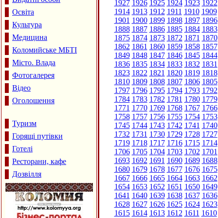
1927
1926
1925
1924
1923
1922
1914
1913
1912
1911
1910
1909
Освіта
1901
1900
1899
1898
1897
1896
Культура
1888
1887
1886
1885
1884
1883
Медицина
1875
1874
1873
1872
1871
1870
1862
1861
1860
1859
1858
1857
Коломийське МБТІ
1849
1848
1847
1846
1845
1844
Місто. Влада
1836
1835
1834
1833
1832
1831
1823
1822
1821
1820
1819
1818
Фотогалерея
1810
1809
1808
1807
1806
1805
Відео
1797
1796
1795
1794
1793
1792
1784
1783
1782
1781
1780
1779
Оголошення
1771
1770
1769
1768
1767
1766
1758
1757
1756
1755
1754
1753
Туризм
1745
1744
1743
1742
1741
1740
1732
1731
1730
1729
1728
1727
Горящі путівки
1719
1718
1717
1716
1715
1714
Готелі
1706
1705
1704
1703
1702
1701
1693
1692
1691
1690
1689
1688
Ресторани, кафе
1680
1679
1678
1677
1676
1675
Дозвілля
1667
1666
1665
1664
1663
1662
1654
1653
1652
1651
1650
1649
1641
1640
1639
1638
1637
1636
1628
1627
1626
1625
1624
1623
1615
1614
1613
1612
1611
1610