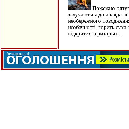
Пожежно-рятува
залучаються до ліквідації
необережного поводження
необачності, горить суха 
відкритих територіях…