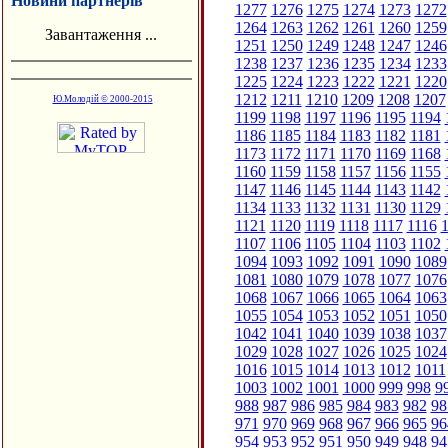
Новини партнерів
1277
1276
1275
1274
1273
1272
1264
1263
1262
1261
1260
1259
Завантаження ...
1251
1250
1249
1248
1247
1246
1238
1237
1236
1235
1234
1233
1225
1224
1223
1222
1221
1220
1212
1211
1210
1209
1208
1207
Ю.Молодій © 2000-2015
1199
1198
1197
1196
1195
1194
1186
1185
1184
1183
1182
1181
1173
1172
1171
1170
1169
1168
1160
1159
1158
1157
1156
1155
1147
1146
1145
1144
1143
1142
1134
1133
1132
1131
1130
1129
1121
1120
1119
1118
1117
1116
1
1107
1106
1105
1104
1103
1102
1094
1093
1092
1091
1090
1089
1081
1080
1079
1078
1077
1076
1068
1067
1066
1065
1064
1063
1055
1054
1053
1052
1051
1050
1042
1041
1040
1039
1038
1037
1029
1028
1027
1026
1025
1024
1016
1015
1014
1013
1012
1011
1003
1002
1001
1000
999
998
9
988
987
986
985
984
983
982
98
971
970
969
968
967
966
965
96
954
953
952
951
950
949
948
94