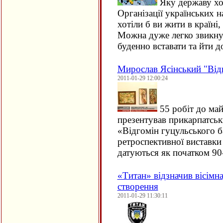
Яку державу хот
Організації українських н
хотіли б ви жити в країні
Можна дуже легко звикнут
буденно вставати та йти 
Мирослав Ясінський "Від
2011-01-29 12:00:24
55 робіт до ма
презентував прикарпатсь
«Відгомін гуцульського 
ретроспективної виставки
датуються як початком 90
«Титан» відзначив вісімн
створення
2011-01-29 11:30:11