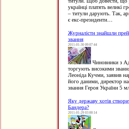
титули. Щоб довести, що 
українці платять великі 
– титули дарують. Так, ар
є екс-президенти…
Журналісти знайшли прейс
звання
2011-01-30 09:07:44
Чиновники з Ад
торгують високими звання
Леоніда Кучми, заявив на
його даними, директор на
звання Героя України 5 мл
Яку державу хотів створ
Бандера?
2011-01-29 03:00:14