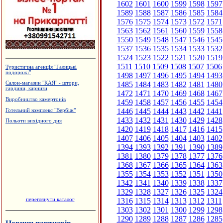
1602
1601
1600
1599
1598
1597
1589
1588
1587
1586
1585
1584
1576
1575
1574
1573
1572
1571
1563
1562
1561
1560
1559
1558
1550
1549
1548
1547
1546
1545
1537
1536
1535
1534
1533
1532
1524
1523
1522
1521
1520
1519
1511
1510
1509
1508
1507
1506
Туристична агенція "Галицькі
подорожі"
1498
1497
1496
1495
1494
1493
1485
1484
1483
1482
1481
1480
Салон-магазин "КАЯ" - штори,
гардини, карнизи
1472
1471
1470
1469
1468
1467
Виробництво камертонів
1459
1458
1457
1456
1455
1454
1446
1445
1444
1443
1442
1441
Готельний комплекс "Вербіж"
1433
1432
1431
1430
1429
1428
Польоти вихідного дня
1420
1419
1418
1417
1416
1415
1407
1406
1405
1404
1403
1402
1394
1393
1392
1391
1390
1389
1381
1380
1379
1378
1377
1376
1368
1367
1366
1365
1364
1363
1355
1354
1353
1352
1351
1350
1342
1341
1340
1339
1338
1337
1329
1328
1327
1326
1325
1324
переглянути каталог
1316
1315
1314
1313
1312
1311
1303
1302
1301
1300
1299
1298
1290
1289
1288
1287
1286
1285