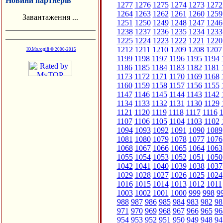
Новини партнерів
1277
1276
1275
1274
1273
1272
1264
1263
1262
1261
1260
1259
Завантаження ...
1251
1250
1249
1248
1247
1246
1238
1237
1236
1235
1234
1233
1225
1224
1223
1222
1221
1220
1212
1211
1210
1209
1208
1207
Ю.Молодій © 2000-2015
1199
1198
1197
1196
1195
1194
1186
1185
1184
1183
1182
1181
1173
1172
1171
1170
1169
1168
1160
1159
1158
1157
1156
1155
1147
1146
1145
1144
1143
1142
1134
1133
1132
1131
1130
1129
1121
1120
1119
1118
1117
1116
1
1107
1106
1105
1104
1103
1102
1094
1093
1092
1091
1090
1089
1081
1080
1079
1078
1077
1076
1068
1067
1066
1065
1064
1063
1055
1054
1053
1052
1051
1050
1042
1041
1040
1039
1038
1037
1029
1028
1027
1026
1025
1024
1016
1015
1014
1013
1012
1011
1003
1002
1001
1000
999
998
9
988
987
986
985
984
983
982
98
971
970
969
968
967
966
965
96
954
953
952
951
950
949
948
94