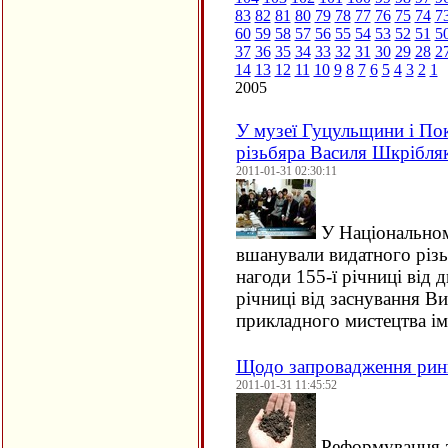
83
82
81
80
79
78
77
76
75
74
7
60
59
58
57
56
55
54
53
52
51
5
37
36
35
34
33
32
31
30
29
28
2
14
13
12
11
10
9
8
7
6
5
4
3
2
1
2005
У музеї Гуцульщини і По
різьбяра Василя Шкрібля
2011-01-31 02:30:11
У Національном
вшанували видатного різь
нагоди 155-ї річниці від 
річниці від заснування 
прикладного мистецтва і
Щодо запровадження ринк
2011-01-31 11:45:52
Реформування з