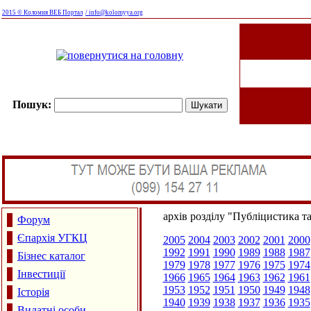
2015 © Коломия ВЕБ Портал
/ info@kolomyya.org
Пошук:
архів розділу "Публіцистика т
Форум
Єпархія УГКЦ
2005
2004
2003
2002
2001
2000
1992
1991
1990
1989
1988
1987
Бізнес каталог
1979
1978
1977
1976
1975
1974
Інвестиції
1966
1965
1964
1963
1962
1961
1953
1952
1951
1950
1949
1948
Історія
1940
1939
1938
1937
1936
1935
Видатні особи