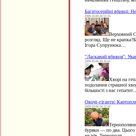
Багатосерійні вбивці: Н
2009-10-06 04:51:35
Верховний С
розгляд. Ще не крапка?Б
Ігора Супрунюка…
"Ласкавий вбивця": Уваг
2009-10-06 04:26:51
Хворі на геп
подолання страшної хво
більшості з нас гепатит
Овочі–гіганти: Картопля
2009-10-06 04:22:50
Тернополянин
буряки — по два. Цього 
не пів–Тернополя.