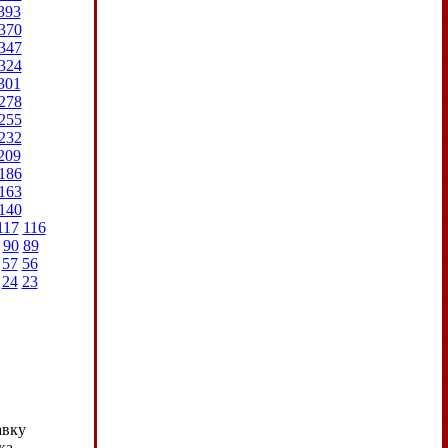
393
370
347
324
301
278
255
232
209
186
163
140
117
116
90
89
57
56
24
23
авку
ка.