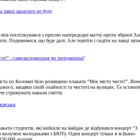
на лавці запасних не буду
ієв поспілкувався з пресою напередодні матчу проти збірної А
ти. Подивимося, що буде далі. Але терпіти і сидіти на лавці запа
те!" - самозаспокоєння чи твердження?
ста по Коломиї було розміщено плакати “Моє місто чисте!”. Вон
ового, завдяки своїй охайності та чистоті на вулицях. Та останн
че стримувати навали сміття.
ківськи
акати студентів, які вийшли на майдан де відбувався концерт “З
 вилучені молодиками з БЮТу. Один концерт тільки в м.Івано-
50 000 доларів.