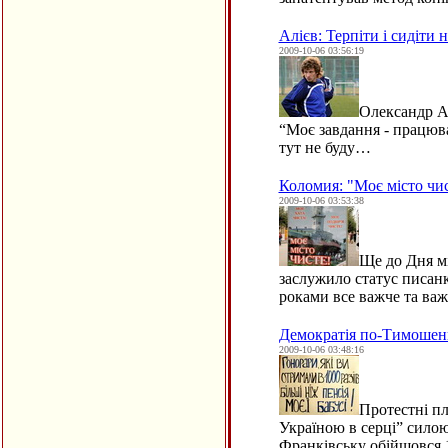
Алієв: Терпіти і сидіти 
2009-10-06 03:56:19
Олександр Ал
“Моє завдання - працюва
тут не буду…
Коломия: "Моє місто чис
2009-10-06 03:53:38
Ще до Дня мі
заслужило статус писанк
роками все важче та важ
Демократія по-Тимошен
2009-10-06 03:48:16
Протестні пл
Україною в серці” силою
Франківську обійшовся 1