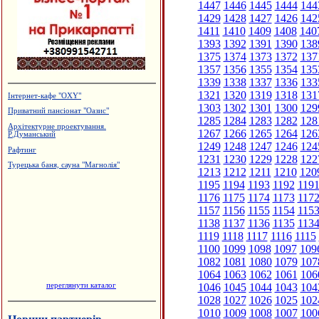
1447
1446
1445
1444
144
1429
1428
1427
1426
142
1411
1410
1409
1408
140
1393
1392
1391
1390
138
1375
1374
1373
1372
137
1357
1356
1355
1354
135
1339
1338
1337
1336
133
1321
1320
1319
1318
131
Інтернет-кафе "OXY"
1303
1302
1301
1300
129
Приватний пансіонат "Оазис"
1285
1284
1283
1282
128
Архітектурне проектування.
1267
1266
1265
1264
126
Р.Думанський
1249
1248
1247
1246
124
Рафтинг
1231
1230
1229
1228
122
Турецька баня, сауна "Магнолія"
1213
1212
1211
1210
120
1195
1194
1193
1192
119
1176
1175
1174
1173
117
1157
1156
1155
1154
115
1138
1137
1136
1135
113
1119
1118
1117
1116
1115
1100
1099
1098
1097
109
1082
1081
1080
1079
107
1064
1063
1062
1061
106
переглянути каталог
1046
1045
1044
1043
104
1028
1027
1026
1025
102
1010
1009
1008
1007
100