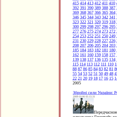
415
414
413
412
411
410
392
391
390
389
388
387
369
368
367
366
365
364
346
345
344
343
342
341
323
322
321
320
319
318
300
299
298
297
296
295
277
276
275
274
273
272
254
253
252
251
250
249
231
230
229
228
227
226
208
207
206
205
204
203
185
184
183
182
181
180
162
161
160
159
158
157
139
138
137
136
135
134
115
114
113
112
111
110
1
88
87
86
85
84
83
82
81
8
55
54
53
52
51
50
49
48
4
22
21
20
19
18
17
16
15
1
2005
Збройні сили України: Ро
2009-10-06 05:15:31
Передчасною
начальника Генштабу, ко