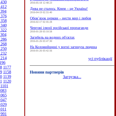
1430
2016-05-18 12:48:23
1412
Дива не сталось: Крим – це Україна!
1394
2016-04-19 02:55:40
1376
Обов’язок церкви – нести мир і любов
1358
2016-02-17 02:45:28
1340
Чергові ілюзії російської пропаганди
1322
2016-01-28 03:10:58
1304
Загибель на водних об'єктах
1286
2016-01-26 03:47:30
1268
На Коломийщині у вогні загинула людина
1250
2016-01-26 03:42:56
1232
1214
усі публікації
196
8
1177
9
1158
Новини партнерів
0
1139
Загрузка...
1
1120
1101
1083
1065
1047
1029
1011
991