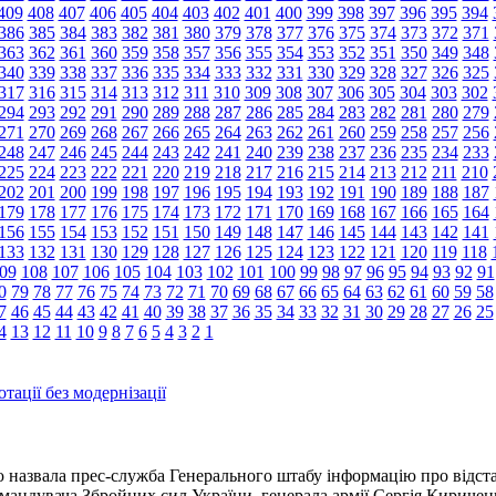
409
408
407
406
405
404
403
402
401
400
399
398
397
396
395
394
386
385
384
383
382
381
380
379
378
377
376
375
374
373
372
371
363
362
361
360
359
358
357
356
355
354
353
352
351
350
349
348
340
339
338
337
336
335
334
333
332
331
330
329
328
327
326
325
317
316
315
314
313
312
311
310
309
308
307
306
305
304
303
302
294
293
292
291
290
289
288
287
286
285
284
283
282
281
280
279
271
270
269
268
267
266
265
264
263
262
261
260
259
258
257
256
248
247
246
245
244
243
242
241
240
239
238
237
236
235
234
233
225
224
223
222
221
220
219
218
217
216
215
214
213
212
211
210
202
201
200
199
198
197
196
195
194
193
192
191
190
189
188
187
179
178
177
176
175
174
173
172
171
170
169
168
167
166
165
164
156
155
154
153
152
151
150
149
148
147
146
145
144
143
142
141
133
132
131
130
129
128
127
126
125
124
123
122
121
120
119
118
09
108
107
106
105
104
103
102
101
100
99
98
97
96
95
94
93
92
91
0
79
78
77
76
75
74
73
72
71
70
69
68
67
66
65
64
63
62
61
60
59
58
7
46
45
44
43
42
41
40
39
38
37
36
35
34
33
32
31
30
29
28
27
26
25
4
13
12
11
10
9
8
7
6
5
4
3
2
1
тації без модернізації
 назвала прес-служба Генерального штабу інформацію про відст
мандувача Збройних сил України, генерала армії Сергія Киричен