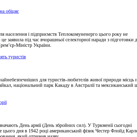
на обіцяє
для населення і підприємств Теплокомуненерго цього року не
це заявила під час вчорашньої селекторної наради з підготовки 
рем’єр-Міністр України.
дять туристів
найнебезпечніших для туристів-любителів живої природи місць 
айкал, національний парк Какаду в Австралії та мексиканський 
орії
значають День армії (День збройних сил). У Туркменії сьогодні
 цього дня в 1942 році американський фізик Честер Флойд Карл
іювання, який отримав назву…