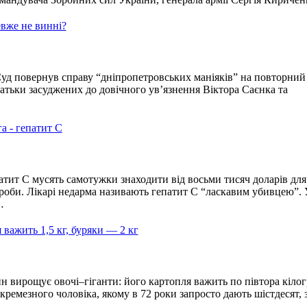
евже не винні?
уд повернув справу “дніпропетровських маніяків” на повторний
атьки засуджених до довічного ув’язнення Віктора Саєнка та
а - гепатит С
атит С мусять самотужки знаходити від восьми тисяч доларів для
роби. Лікарі недарма називають гепатит С “ласкавим убивцею”. 
…
 важить 1,5 кг, буряки — 2 кг
 вирощує овочі–гіганти: його картопля важить по півтора кілог
кремезного чоловіка, якому в 72 роки запросто дають шістдесят, 