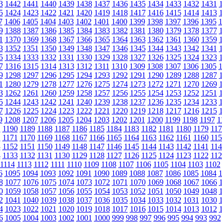
3
1442
1441
1440
1439
1438
1437
1436
1435
1434
1433
1432
1431
5
1424
1423
1422
1421
1420
1419
1418
1417
1416
1415
1414
1413
7
1406
1405
1404
1403
1402
1401
1400
1399
1398
1397
1396
1395
9
1388
1387
1386
1385
1384
1383
1382
1381
1380
1379
1378
1377
1
1370
1369
1368
1367
1366
1365
1364
1363
1362
1361
1360
1359
3
1352
1351
1350
1349
1348
1347
1346
1345
1344
1343
1342
1341
5
1334
1333
1332
1331
1330
1329
1328
1327
1326
1325
1324
1323
7
1316
1315
1314
1313
1312
1311
1310
1309
1308
1307
1306
1305
9
1298
1297
1296
1295
1294
1293
1292
1291
1290
1289
1288
1287
1
1280
1279
1278
1277
1276
1275
1274
1273
1272
1271
1270
1269
3
1262
1261
1260
1259
1258
1257
1256
1255
1254
1253
1252
1251
5
1244
1243
1242
1241
1240
1239
1238
1237
1236
1235
1234
1233
7
1226
1225
1224
1223
1222
1221
1220
1219
1218
1217
1216
1215
9
1208
1207
1206
1205
1204
1203
1202
1201
1200
1199
1198
1197
1
1
1190
1189
1188
1187
1186
1185
1184
1183
1182
1181
1180
1179
117
2
1171
1170
1169
1168
1167
1166
1165
1164
1163
1162
1161
1160
115
3
1152
1151
1150
1149
1148
1147
1146
1145
1144
1143
1142
1141
114
4
1133
1132
1131
1130
1129
1128
1127
1126
1125
1124
1123
1122
112
1114
1113
1112
1111
1110
1109
1108
1107
1106
1105
1104
1103
1102
6
1095
1094
1093
1092
1091
1090
1089
1088
1087
1086
1085
1084
8
1077
1076
1075
1074
1073
1072
1071
1070
1069
1068
1067
1066
0
1059
1058
1057
1056
1055
1054
1053
1052
1051
1050
1049
1048
2
1041
1040
1039
1038
1037
1036
1035
1034
1033
1032
1031
1030
4
1023
1022
1021
1020
1019
1018
1017
1016
1015
1014
1013
1012
6
1005
1004
1003
1002
1001
1000
999
998
997
996
995
994
993
992