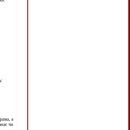
У
рама, а
знає чи