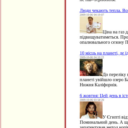
Люди чекають тепла. Во
2009-10-06 04:19:07
Ціна на газ 
підвищуватиметься. Про 
опалювального сезону П
10 місць на планеті, де ї
2009-10-06 04:10:22
До переліку 
планеті увійшло озеро Б
Нижня Каліфорнія.
6 жовтня: Цей день в іст
2009-10-06 03:58:20
У Єгипті від
Поминальний день. А ще
запатентував метод коп