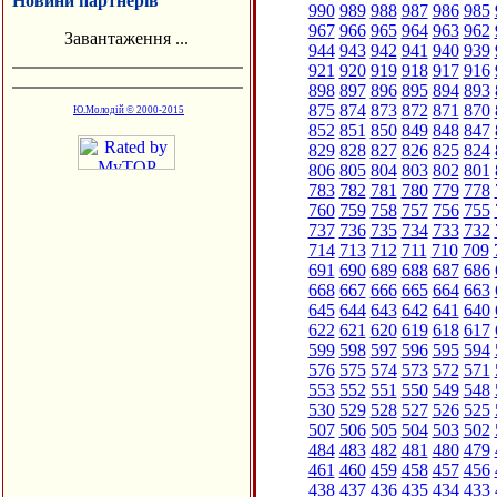
Новини партнерів
990
989
988
987
986
985
967
966
965
964
963
962
Завантаження ...
944
943
942
941
940
939
921
920
919
918
917
916
898
897
896
895
894
893
875
874
873
872
871
870
Ю.Молодій © 2000-2015
852
851
850
849
848
847
829
828
827
826
825
824
806
805
804
803
802
801
783
782
781
780
779
778
760
759
758
757
756
755
737
736
735
734
733
732
714
713
712
711
710
709
691
690
689
688
687
686
668
667
666
665
664
663
645
644
643
642
641
640
622
621
620
619
618
617
599
598
597
596
595
594
576
575
574
573
572
571
553
552
551
550
549
548
530
529
528
527
526
525
507
506
505
504
503
502
484
483
482
481
480
479
461
460
459
458
457
456
438
437
436
435
434
433