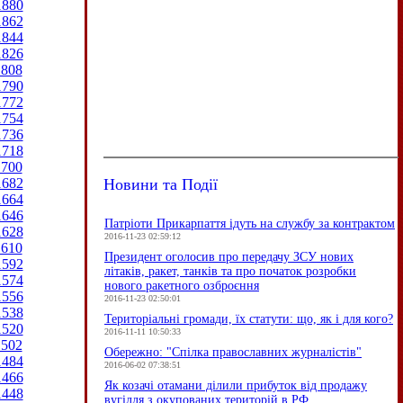
1880
1862
1844
1826
1808
1790
1772
1754
1736
1718
1700
Новини та Події
1682
1664
1646
Патріоти Прикарпаття ідуть на службу за контрактом
1628
2016-11-23 02:59:12
1610
Президент оголосив про передачу ЗСУ нових
1592
літаків, ракет, танків та про початок розробки
1574
нового ракетного озброєння
1556
2016-11-23 02:50:01
1538
Територіальні громади, їх статути: що, як і для кого?
1520
2016-11-11 10:50:33
1502
Обережно: "Спілка православних журналістів"
1484
2016-06-02 07:38:51
1466
Як козачі отамани ділили прибуток від продажу
1448
вугілля з окупованих територій в РФ