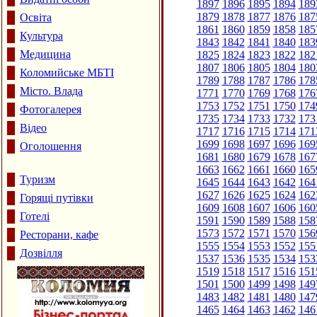
1897
1896
1895
1894
189
1879
1878
1877
1876
187
Освіта
1861
1860
1859
1858
185
Культура
1843
1842
1841
1840
183
Медицина
1825
1824
1823
1822
182
1807
1806
1805
1804
180
Коломийське МБТІ
1789
1788
1787
1786
178
Місто. Влада
1771
1770
1769
1768
176
1753
1752
1751
1750
174
Фотогалерея
1735
1734
1733
1732
173
Відео
1717
1716
1715
1714
171
1699
1698
1697
1696
169
Оголошення
1681
1680
1679
1678
167
1663
1662
1661
1660
165
Туризм
1645
1644
1643
1642
164
1627
1626
1625
1624
162
Горящі путівки
1609
1608
1607
1606
160
Готелі
1591
1590
1589
1588
158
1573
1572
1571
1570
156
Ресторани, кафе
1555
1554
1553
1552
155
Дозвілля
1537
1536
1535
1534
153
1519
1518
1517
1516
151
1501
1500
1499
1498
149
1483
1482
1481
1480
147
1465
1464
1463
1462
146