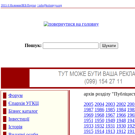
2015 © Коломия ВЕБ Портал
/ info@kolomyya.org
Пошук:
архів розділу "Публіцис
Форум
Єпархія УГКЦ
2005
2004
2003
2002
200
1987
1986
1985
1984
198
Бізнес каталог
1969
1968
1967
1966
196
Інвестиції
1951
1950
1949
1948
194
1933
1932
1931
1930
192
Історія
1915
1914
1913
1912
191
Видатні особи