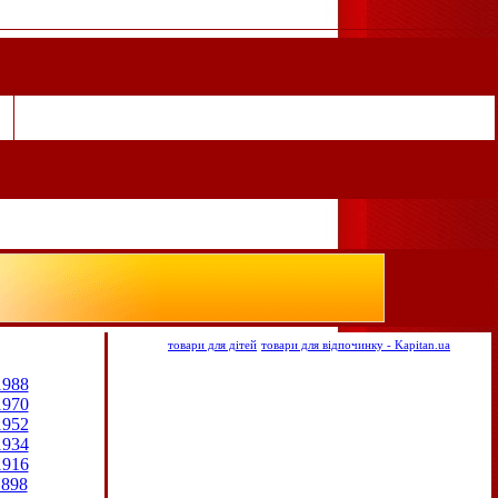
товари для дітей
товари для відпочинку - Kapitan.ua
1988
1970
1952
1934
1916
1898