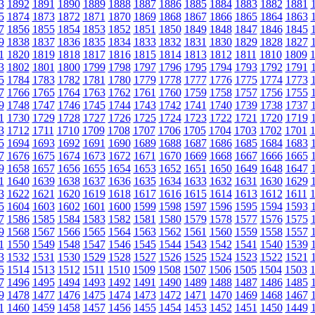
3
1892
1891
1890
1889
1888
1887
1886
1885
1884
1883
1882
1881
5
1874
1873
1872
1871
1870
1869
1868
1867
1866
1865
1864
1863
7
1856
1855
1854
1853
1852
1851
1850
1849
1848
1847
1846
1845
9
1838
1837
1836
1835
1834
1833
1832
1831
1830
1829
1828
1827
1
1820
1819
1818
1817
1816
1815
1814
1813
1812
1811
1810
1809
3
1802
1801
1800
1799
1798
1797
1796
1795
1794
1793
1792
1791
5
1784
1783
1782
1781
1780
1779
1778
1777
1776
1775
1774
1773
7
1766
1765
1764
1763
1762
1761
1760
1759
1758
1757
1756
1755
9
1748
1747
1746
1745
1744
1743
1742
1741
1740
1739
1738
1737
1
1730
1729
1728
1727
1726
1725
1724
1723
1722
1721
1720
1719
3
1712
1711
1710
1709
1708
1707
1706
1705
1704
1703
1702
1701
5
1694
1693
1692
1691
1690
1689
1688
1687
1686
1685
1684
1683
7
1676
1675
1674
1673
1672
1671
1670
1669
1668
1667
1666
1665
9
1658
1657
1656
1655
1654
1653
1652
1651
1650
1649
1648
1647
1
1640
1639
1638
1637
1636
1635
1634
1633
1632
1631
1630
1629
3
1622
1621
1620
1619
1618
1617
1616
1615
1614
1613
1612
1611
5
1604
1603
1602
1601
1600
1599
1598
1597
1596
1595
1594
1593
7
1586
1585
1584
1583
1582
1581
1580
1579
1578
1577
1576
1575
9
1568
1567
1566
1565
1564
1563
1562
1561
1560
1559
1558
1557
1
1550
1549
1548
1547
1546
1545
1544
1543
1542
1541
1540
1539
3
1532
1531
1530
1529
1528
1527
1526
1525
1524
1523
1522
1521
5
1514
1513
1512
1511
1510
1509
1508
1507
1506
1505
1504
1503
7
1496
1495
1494
1493
1492
1491
1490
1489
1488
1487
1486
1485
9
1478
1477
1476
1475
1474
1473
1472
1471
1470
1469
1468
1467
1
1460
1459
1458
1457
1456
1455
1454
1453
1452
1451
1450
1449