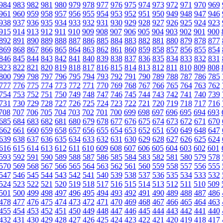
984
983
982
981
980
979
978
977
976
975
974
973
972
971
970
969
961
960
959
958
957
956
955
954
953
952
951
950
949
948
947
946
938
937
936
935
934
933
932
931
930
929
928
927
926
925
924
923
915
914
913
912
911
910
909
908
907
906
905
904
903
902
901
900
892
891
890
889
888
887
886
885
884
883
882
881
880
879
878
877
869
868
867
866
865
864
863
862
861
860
859
858
857
856
855
854
846
845
844
843
842
841
840
839
838
837
836
835
834
833
832
831
823
822
821
820
819
818
817
816
815
814
813
812
811
810
809
808
800
799
798
797
796
795
794
793
792
791
790
789
788
787
786
785
777
776
775
774
773
772
771
770
769
768
767
766
765
764
763
762
754
753
752
751
750
749
748
747
746
745
744
743
742
741
740
739
731
730
729
728
727
726
725
724
723
722
721
720
719
718
717
716
708
707
706
705
704
703
702
701
700
699
698
697
696
695
694
693
685
684
683
682
681
680
679
678
677
676
675
674
673
672
671
670
662
661
660
659
658
657
656
655
654
653
652
651
650
649
648
647
639
638
637
636
635
634
633
632
631
630
629
628
627
626
625
624
616
615
614
613
612
611
610
609
608
607
606
605
604
603
602
601
593
592
591
590
589
588
587
586
585
584
583
582
581
580
579
578
570
569
568
567
566
565
564
563
562
561
560
559
558
557
556
555
547
546
545
544
543
542
541
540
539
538
537
536
535
534
533
532
524
523
522
521
520
519
518
517
516
515
514
513
512
511
510
509
501
500
499
498
497
496
495
494
493
492
491
490
489
488
487
486
478
477
476
475
474
473
472
471
470
469
468
467
466
465
464
463
455
454
453
452
451
450
449
448
447
446
445
444
443
442
441
440
432
431
430
429
428
427
426
425
424
423
422
421
420
419
418
417