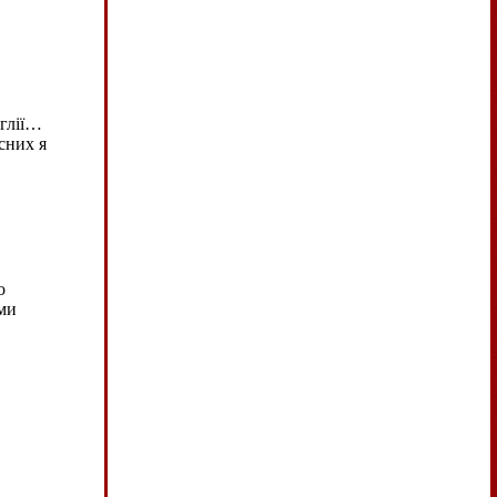
нглії…
сних я
о
іми