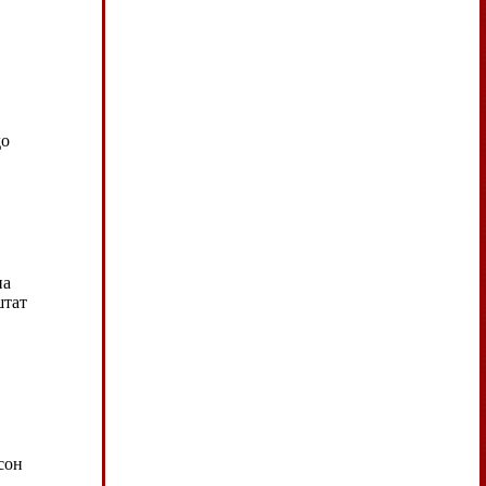
до
на
штат
сон