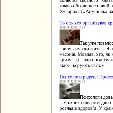
вбивства, скоєного “князь
жваво обговорює новий ш
Ужгорода С.Ратушняка н
То ось хто організував кр
2009-08-12 03:14:33
Так уже повелос
звинувачувати когось. Як
масонів. Мовляв, хто, як
кризу! Ці люди організува
яких і керують світом.
Психологи радять: Протес
2009-08-12 03:08:38
Психологи довел
заможних співгромадян при
розладів здоров’я. У кра