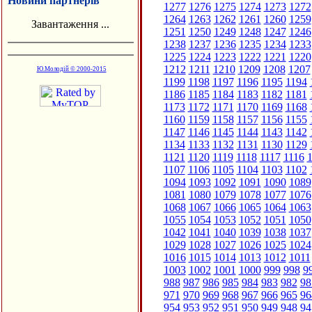
Новини партнерів
1277
1276
1275
1274
1273
1272
1264
1263
1262
1261
1260
1259
Завантаження ...
1251
1250
1249
1248
1247
1246
1238
1237
1236
1235
1234
1233
1225
1224
1223
1222
1221
1220
1212
1211
1210
1209
1208
1207
Ю.Молодій © 2000-2015
1199
1198
1197
1196
1195
1194
1186
1185
1184
1183
1182
1181
1173
1172
1171
1170
1169
1168
1160
1159
1158
1157
1156
1155
1147
1146
1145
1144
1143
1142
1134
1133
1132
1131
1130
1129
1121
1120
1119
1118
1117
1116
1
1107
1106
1105
1104
1103
1102
1094
1093
1092
1091
1090
1089
1081
1080
1079
1078
1077
1076
1068
1067
1066
1065
1064
1063
1055
1054
1053
1052
1051
1050
1042
1041
1040
1039
1038
1037
1029
1028
1027
1026
1025
1024
1016
1015
1014
1013
1012
1011
1003
1002
1001
1000
999
998
9
988
987
986
985
984
983
982
98
971
970
969
968
967
966
965
96
954
953
952
951
950
949
948
94