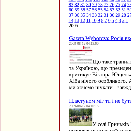
83
82
81
80
79
78
77
76
75
74
7
60
59
58
57
56
55
54
53
52
51
5
37
36
35
34
33
32
31
30
29
28
2
14
13
12
11
10
9
8
7
6
5
4
3
2
1
2005
Gazeta Wyborcza: Росія вх
2009-08-12 04:13:06
Що таке трапило
та Україною, що президен
критикує Віктора Ющенка
Хіба нічого особливого. 
ми хочемо шукати - завжд
Пластуном міг ти і не бу
2009-08-12 04:10:15
У селі Гриньків
розпочався всеукраїнський