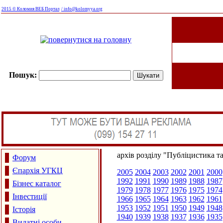
2015 © Коломия ВЕБ Портал
/ info@kolomyya.org
Пошук:
архів розділу "Публіцистика т
Форум
Єпархія УГКЦ
2005
2004
2003
2002
2001
2000
1992
1991
1990
1989
1988
1987
Бізнес каталог
1979
1978
1977
1976
1975
1974
Інвестиції
1966
1965
1964
1963
1962
1961
1953
1952
1951
1950
1949
1948
Історія
1940
1939
1938
1937
1936
1935
Видатні особи