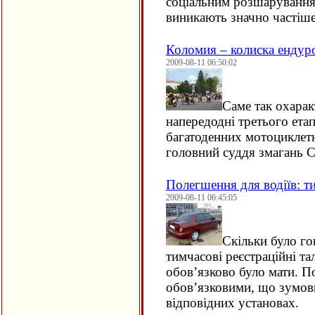
соціальним розшарування
виникають значно частіше
Коломия – колиска ендуро
2009-08-11 06:50:02
Саме так охарак
напередодні третього етап
багатоденних мотоциклетн
головний суддя змагань С
Полегшення для водіїв: т
2009-08-11 06:45:05
Скільки було г
тимчасові реєстраційні та
обов’язково було мати. По
обов’язковими, що зумов
відповідних установах.