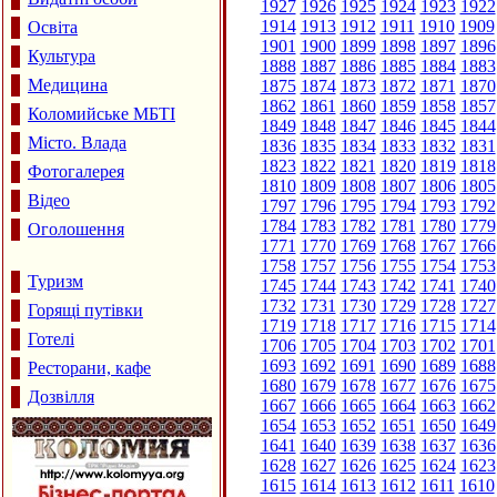
1927
1926
1925
1924
1923
1922
1914
1913
1912
1911
1910
1909
Освіта
1901
1900
1899
1898
1897
1896
Культура
1888
1887
1886
1885
1884
1883
Медицина
1875
1874
1873
1872
1871
1870
1862
1861
1860
1859
1858
1857
Коломийське МБТІ
1849
1848
1847
1846
1845
1844
Місто. Влада
1836
1835
1834
1833
1832
1831
1823
1822
1821
1820
1819
1818
Фотогалерея
1810
1809
1808
1807
1806
1805
Відео
1797
1796
1795
1794
1793
1792
1784
1783
1782
1781
1780
1779
Оголошення
1771
1770
1769
1768
1767
1766
1758
1757
1756
1755
1754
1753
Туризм
1745
1744
1743
1742
1741
1740
1732
1731
1730
1729
1728
1727
Горящі путівки
1719
1718
1717
1716
1715
1714
Готелі
1706
1705
1704
1703
1702
1701
1693
1692
1691
1690
1689
1688
Ресторани, кафе
1680
1679
1678
1677
1676
1675
Дозвілля
1667
1666
1665
1664
1663
1662
1654
1653
1652
1651
1650
1649
1641
1640
1639
1638
1637
1636
1628
1627
1626
1625
1624
1623
1615
1614
1613
1612
1611
1610