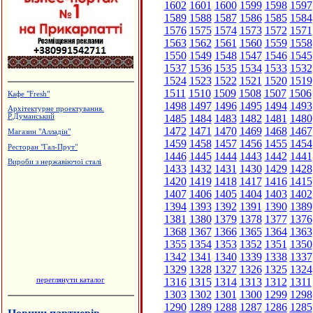
1602
1601
1600
1599
1598
1597
1589
1588
1587
1586
1585
1584
1576
1575
1574
1573
1572
1571
1563
1562
1561
1560
1559
1558
1550
1549
1548
1547
1546
1545
1537
1536
1535
1534
1533
1532
1524
1523
1522
1521
1520
1519
1511
1510
1509
1508
1507
1506
Кафе "Fresh"
1498
1497
1496
1495
1494
1493
Архітектурне проектування.
1485
1484
1483
1482
1481
1480
Р.Думанський
1472
1471
1470
1469
1468
1467
Магазин "Алладін"
1459
1458
1457
1456
1455
1454
Ресторан "Гал-Прут"
1446
1445
1444
1443
1442
1441
Вироби з нержавіючої сталі
1433
1432
1431
1430
1429
1428
1420
1419
1418
1417
1416
1415
1407
1406
1405
1404
1403
1402
1394
1393
1392
1391
1390
1389
1381
1380
1379
1378
1377
1376
1368
1367
1366
1365
1364
1363
1355
1354
1353
1352
1351
1350
1342
1341
1340
1339
1338
1337
1329
1328
1327
1326
1325
1324
переглянути каталог
1316
1315
1314
1313
1312
1311
1303
1302
1301
1300
1299
1298
1290
1289
1288
1287
1286
1285